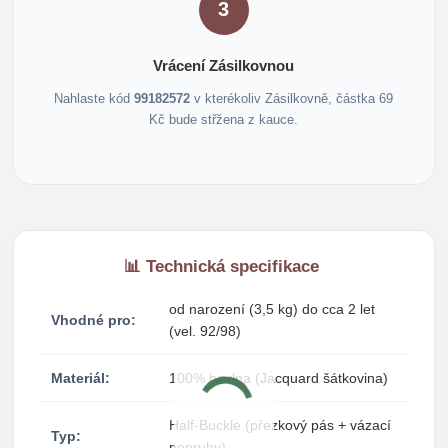
3
Vrácení Zásilkovnou
Nahlaste kód
99182572
v kterékoliv Zásilkovně, částka 69
Kč bude střžena z kauce.
📊 Technická specifikace
od narození (3,5 kg) do cca 2 let
Vhodné pro:
(vel. 92/98)
Materiál:
100% bavlna (Jacquard šátkovina)
Half-Buckle (přezkový pás + vázací
Typ:
popruhy)