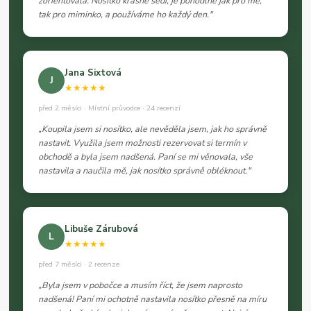
zorientovala. Nosítko krásně sedí, je pohodlné jak pro mě,
tak pro miminko, a používáme ho každý den."
Jana Sixtová
J
★★★★★
před 2 měsíci · Místní průvodce · 24 recenzí
„Koupila jsem si nosítko, ale nevěděla jsem, jak ho správně
nastavit. Využila jsem možnosti rezervovat si termín v
obchodě a byla jsem nadšená. Paní se mi věnovala, vše
nastavila a naučila mě, jak nosítko správně obléknout."
Libuše Zárubová
L
★★★★★
před 7 měsíci · 2 recenze
„Byla jsem v pobočce a musím říct, že jsem naprosto
nadšená! Paní mi ochotně nastavila nosítko přesně na míru