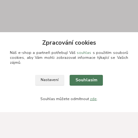
Kontakt
Zpracování cookies
Náš e-shop a partneři potřebují Váš
souhlas
s použitím souborů
cookies, aby Vám mohli zobrazovat informace týkající se Vašich
zájmů.
+420 775693830
Souhlasím
Nastavení
Otevírací doba: PO-PÁ: 9:00-16:00 NUTNÁ REZERVACE
info@zkusnositko.cz
Souhlas můžete odmítnout
zde
.