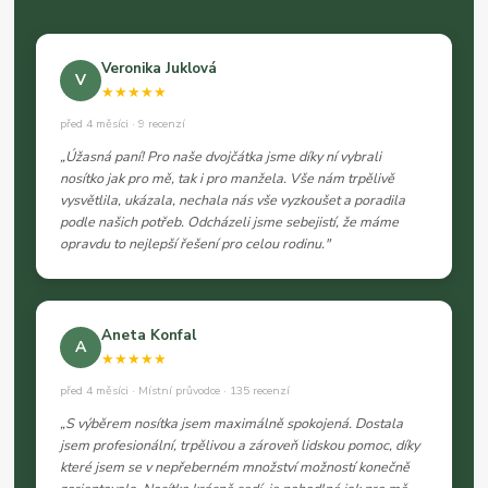
Veronika Juklová
V
★★★★★
před 4 měsíci · 9 recenzí
„Úžasná paní! Pro naše dvojčátka jsme díky ní vybrali
nosítko jak pro mě, tak i pro manžela. Vše nám trpělivě
vysvětlila, ukázala, nechala nás vše vyzkoušet a poradila
podle našich potřeb. Odcházeli jsme sebejistí, že máme
opravdu to nejlepší řešení pro celou rodinu."
Aneta Konfal
A
★★★★★
před 4 měsíci · Místní průvodce · 135 recenzí
„S výběrem nosítka jsem maximálně spokojená. Dostala
jsem profesionální, trpělivou a zároveň lidskou pomoc, díky
které jsem se v nepřeberném množství možností konečně