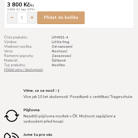
3 800 Kč
/
ks
3 800 Kč
bez DPH
Přidat do košíku
Číslo produktu:
LFH001-4
Výrobce:
Little frog
Vhodnost nosítka:
Od narození
Verze:
Rostoucí
Ramenní popruhy:
Zavazovací
Materiál:
Šátkové
Typ produktu:
Nosítko
Hlídat cenu / dostupnost
Víme, co se nosí! :-)
Více jak 10 let zkušeností. Poradkyně s certifikací Trageschule.
Půjčovna
Největší půjčovna nosítek v ČR. Možnost zapůjčení a
vyzkoušení před koupí.
Jsme tu pro vás