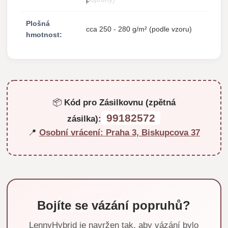
Plošná
cca 250 - 280 g/m² (podle vzoru)
hmotnost:
📦
Kód pro Zásilkovnu (zpětná
99182572
zásilka):
📍
Osobní vrácení: Praha 3, Biskupcova 37
Bojíte se vázání popruhů?
LennyHybrid je navržen tak, aby vázání bylo