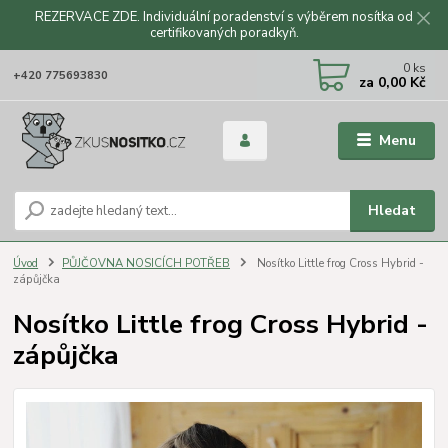
REZERVACE ZDE. Individuální poradenství s výběrem nosítka od
certifikovaných poradkyň.
CZK
0
ks
+420 775693830
za
0,00 Kč
Menu
Hledat
Úvod
PŮJČOVNA NOSICÍCH POTŘEB
Nosítko Little frog Cross Hybrid -
zápůjčka
Nosítko Little frog Cross Hybrid -
zápůjčka