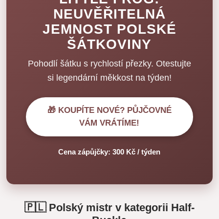
NEUVĚŘITELNÁ
JEMNOST POLSKÉ
ŠÁTKOVINY
Pohodlí šátku s rychlostí přezky. Otestujte
si legendární měkkost na týden!
🎁 KOUPÍTE NOVÉ? PŮJČOVNÉ
VÁM VRÁTÍME!
Cena zápůjčky: 300 Kč / týden
🇵🇱 Polský mistr v kategorii Half-