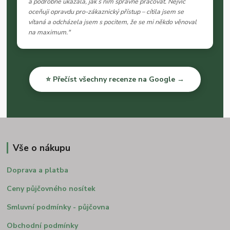
a podrobně ukázala, jak s ním správně pracovat. Nejvíc
oceňuji opravdu pro-zákaznický přístup – cítila jsem se
vítaná a odcházela jsem s pocitem, že se mi někdo věnoval
na maximum."
⭐ Přečíst všechny recenze na Google →
Vše o nákupu
Doprava a platba
Ceny půjčovného nosítek
Smluvní podmínky - půjčovna
Obchodní podmínky