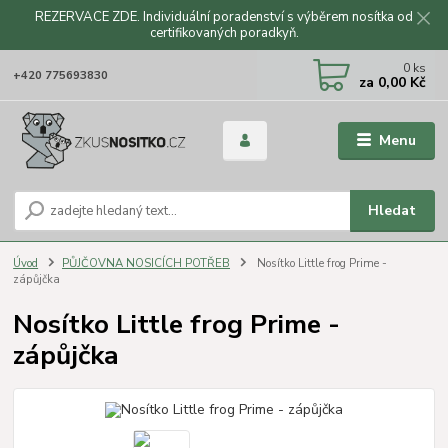
REZERVACE ZDE. Individuální poradenství s výběrem nosítka od
certifikovaných poradkyň.
CZK
0
ks
+420 775693830
za
0,00 Kč
Menu
Hledat
Úvod
PŮJČOVNA NOSICÍCH POTŘEB
Nosítko Little frog Prime -
zápůjčka
Nosítko Little frog Prime -
zápůjčka