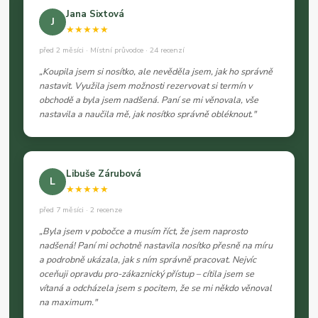
Jana Sixtová
J
★★★★★
před 2 měsíci · Místní průvodce · 24 recenzí
„Koupila jsem si nosítko, ale nevěděla jsem, jak ho správně
nastavit. Využila jsem možnosti rezervovat si termín v
obchodě a byla jsem nadšená. Paní se mi věnovala, vše
nastavila a naučila mě, jak nosítko správně obléknout."
Libuše Zárubová
L
★★★★★
před 7 měsíci · 2 recenze
„Byla jsem v pobočce a musím říct, že jsem naprosto
nadšená! Paní mi ochotně nastavila nosítko přesně na míru
a podrobně ukázala, jak s ním správně pracovat. Nejvíc
oceňuji opravdu pro-zákaznický přístup – cítila jsem se
vítaná a odcházela jsem s pocitem, že se mi někdo věnoval
na maximum."