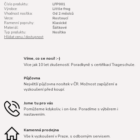
Číslo produktu:
LFP001
Výrobce:
Little frog
Vhodnost nosítka:
Od 2 měsíců
Verze:
Rostoucí
Ramenní popruhy:
Klasické
Materiál:
Šátkové
Typ produktu:
Nosítko
Hlídat cenu / dostupnost
Víme, co se nosí! :-)
Více jak 10 let zkušeností. Poradkyně s certifikací Trageschule.
Půjčovna
Největší půjčovna nosítek v ČR. Možnost zapůjčení a
vyzkoušení před koupí.
Jsme tu pro vás
Pomůžeme kdykoliv, i on-line. Poradíme s výběrem i
nastavením.
Kamenná prodejna
Vše k vyzkoušení v Praze, s odborným servisem.