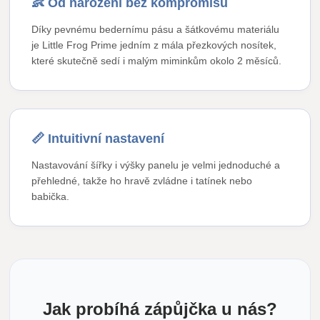
👶 Od narození bez kompromisů
Díky pevnému bedernímu pásu a šátkovému materiálu
je Little Frog Prime jedním z mála přezkových nosítek,
které skutečně sedí i malým miminkům okolo 2 měsíců.
📏 Intuitivní nastavení
Nastavování šířky i výšky panelu je velmi jednoduché a
přehledné, takže ho hravě zvládne i tatínek nebo
babička.
Jak probíhá zápůjčka u nás?