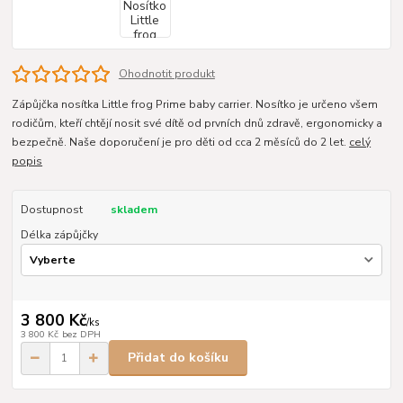
Ohodnotit produkt
Zápůjčka nosítka Little frog Prime baby carrier. Nosítko je určeno všem
rodičům, kteří chtějí nosit své dítě od prvních dnů zdravě, ergonomicky a
bezpečně. Naše doporučení je pro děti od cca 2 měsíců do 2 let.
celý
popis
Dostupnost
skladem
Délka zápůjčky
3 800 Kč
/
ks
3 800 Kč
bez DPH
Přidat do košíku