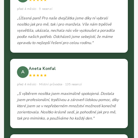
před 4 měsíci · 9 recenzí
„Úžasná paní! Pro naše dvojčátka jsme díky ní vybrali
nosítko jak pro mě, tak i pro manžela. Vše nám trpělivě
vysvětlila, ukázala, nechala nás vše vyzkoušet a poradila
podle našich potřeb. Odcházeli jsme sebejistí, že máme
opravdu to nejlepší řešení pro celou rodinu."
Aneta Konfal
A
★★★★★
před 4 měsíci · Místní průvodce · 135 recenzí
„S výběrem nosítka jsem maximálně spokojená. Dostala
jsem profesionální, trpělivou a zároveň lidskou pomoc, díky
které jsem se v nepřeberném množství možností konečně
zorientovala. Nosítko krásně sedí, je pohodlné jak pro mě,
tak pro miminko, a používáme ho každý den."