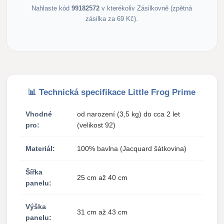
Nahlaste kód
99182572
v kterékoliv Zásilkovně (zpětná
zásilka za 69 Kč).
📊 Technická specifikace Little Frog Prime
Vhodné
od narození (3,5 kg) do cca 2 let
pro:
(velikost 92)
Materiál:
100% bavlna (Jacquard šátkovina)
Šířka
25 cm až 40 cm
panelu:
Výška
31 cm až 43 cm
panelu: