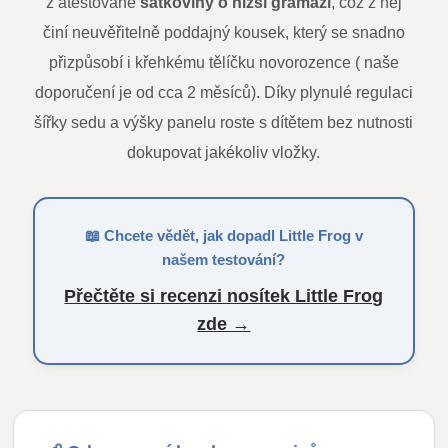
z atestované
šátkoviny o nižší gramáži
, což z něj
činí neuvěřitelně poddajný kousek, který se snadno
přizpůsobí i křehkému tělíčku novorozence ( naše
doporučení je od cca 2 měsíců). Díky plynulé regulaci
šířky sedu a výšky panelu roste s dítětem bez nutnosti
dokupovat jakékoliv vložky.
📖 Chcete vědět, jak dopadl Little Frog v
našem testování?
Přečtěte si recenzi nosítek Little Frog
zde →