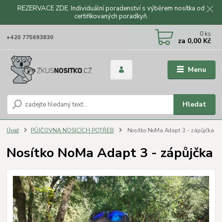
REZERVACE ZDE. Individuální poradenství s výběrem nosítka od
certifikovaných poradkyň.
CZK
0
ks
+420 775693830
za
0,00 Kč
Menu
Hledat
Úvod
PŮJČOVNA NOSICÍCH POTŘEB
Nosítko NoMa Adapt 3 - zápůjčka
Nosítko NoMa Adapt 3 - zápůjčka