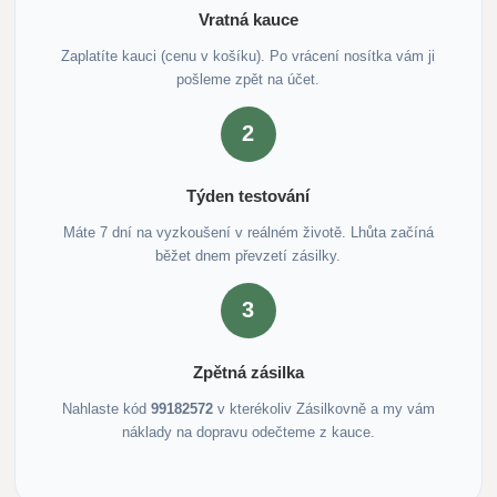
Vratná kauce
Zaplatíte kauci (cenu v košíku). Po vrácení nosítka vám ji
pošleme zpět na účet.
2
Týden testování
Máte 7 dní na vyzkoušení v reálném životě. Lhůta začíná
běžet dnem převzetí zásilky.
3
Zpětná zásilka
Nahlaste kód
99182572
v kterékoliv Zásilkovně a my vám
náklady na dopravu odečteme z kauce.