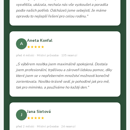
vysvětlila, ukázala, nechala nás vše vyzkoušet a poradila
podle našich potřeb. Odcházeli jsme sebejistí, že máme
opravdu to nejlepší řešení pro celou rodinu."
Aneta Konfal
A
★★★★★
před 4 měsíci · Místní průvodce · 135 recenzí
„S výběrem nosítka jsem maximálně spokojená. Dostala
jsem profesionální, trpělivou a zároveň lidskou pomoc, díky
které jsem se v nepřeberném množství možností konečně
zorientovala. Nosítko krásně sedí, je pohodlné jak pro mě,
tak pro miminko, a používáme ho každý den."
Jana Sixtová
J
★★★★★
před 2 měsíci · Místní průvodce · 24 recenzí