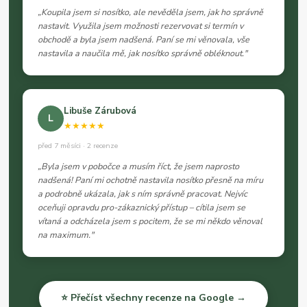
„Koupila jsem si nosítko, ale nevěděla jsem, jak ho správně
nastavit. Využila jsem možnosti rezervovat si termín v
obchodě a byla jsem nadšená. Paní se mi věnovala, vše
nastavila a naučila mě, jak nosítko správně obléknout."
Libuše Zárubová
L
★★★★★
před 7 měsíci · 2 recenze
„Byla jsem v pobočce a musím říct, že jsem naprosto
nadšená! Paní mi ochotně nastavila nosítko přesně na míru
a podrobně ukázala, jak s ním správně pracovat. Nejvíc
oceňuji opravdu pro-zákaznický přístup – cítila jsem se
vítaná a odcházela jsem s pocitem, že se mi někdo věnoval
na maximum."
⭐ Přečíst všechny recenze na Google →