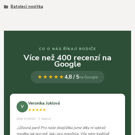
Batolecí nosítka
CO O NÁS ŘÍKAJÍ RODIČE
Více než 400 recenzí na
Google
★★★★★
4,8 / 5
na Google
Veronika Juklová
V
★★★★★
před 4 měsíci · 9 recenzí
„Úžasná paní! Pro naše dvojčátka jsme díky ní vybrali
nosítko jak pro mě, tak i pro manžela. Vše nám trpělivě