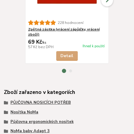
228 hodnocení
Zpětná zásilka (vrácení zápůjčky, vrácení
Kšiltovka t
zboží)
royal
69 Kč
379 Kč
/
ks
/
ks
Ihned k použití
57 Kč
bez DPH
313 Kč
bez 
Detail
Zboží zařazeno v kategoriích
PŮJČOVNA NOSICÍCH POTŘEB
Nosítka NoMa
Půjčovna ergonomických nosítek
NoMa baby Adapt 3