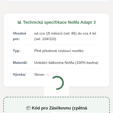
📊 Technická specifikace NoMa Adapt 3
Vhodné
od cca 18 měsíců (vel. 86) do cca 4 let
pro:
(vel. 104/110)
Typ:
Plně přezkové rostoucí nosítko
Materiál:
Unikátní šátkovina NoMa (100% bavlna)
Výroba:
Slovensko 🇸🇰
📦
Kód pro Zásilkovnu (zpětná