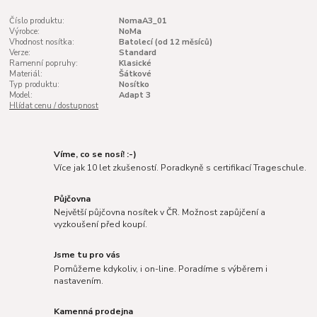
Číslo produktu:
NomaA3_01
Výrobce:
NoMa
Vhodnost nosítka:
Batolecí (od 12 měsíců)
Verze:
Standard
Ramenní popruhy:
Klasické
Materiál:
Šátkové
Typ produktu:
Nosítko
Model:
Adapt 3
Hlídat cenu / dostupnost
Víme, co se nosí! :-)
Více jak 10 let zkušeností. Poradkyně s certifikací Trageschule.
Půjčovna
Největší půjčovna nosítek v ČR. Možnost zapůjčení a
vyzkoušení před koupí.
Jsme tu pro vás
Pomůžeme kdykoliv, i on-line. Poradíme s výběrem i
nastavením.
Kamenná prodejna