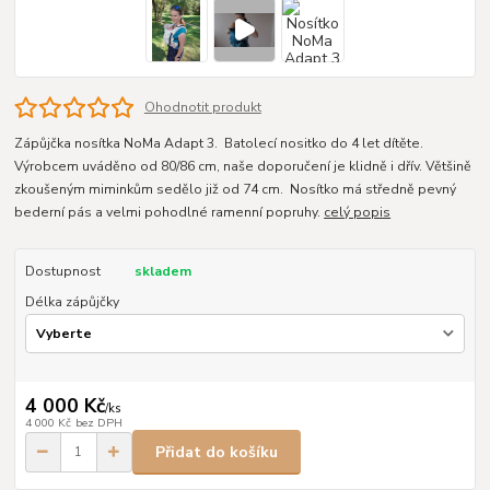
Ohodnotit produkt
Zápůjčka nosítka NoMa Adapt 3. Batolecí nositko do 4 let dítěte.
Výrobcem uváděno od 80/86 cm, naše doporučení je klidně i dřív. Většině
zkoušeným miminkům sedělo již od 74 cm. Nosítko má středně pevný
bederní pás a velmi pohodlné ramenní popruhy.
celý popis
Dostupnost
skladem
Délka zápůjčky
4 000 Kč
/
ks
4 000 Kč
bez DPH
Přidat do košíku