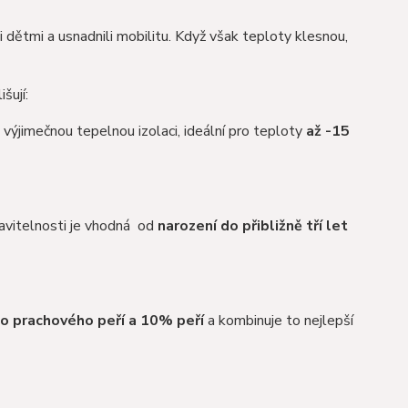
mi dětmi a usnadnili mobilitu. Když však teploty klesnou,
šují:
výjimečnou tepelnou izolaci, ideální pro teploty
až -15
avitelnosti je vhodná od
narození do přibližně tří let
o prachového peří a 10% peří
a kombinuje to nejlepší