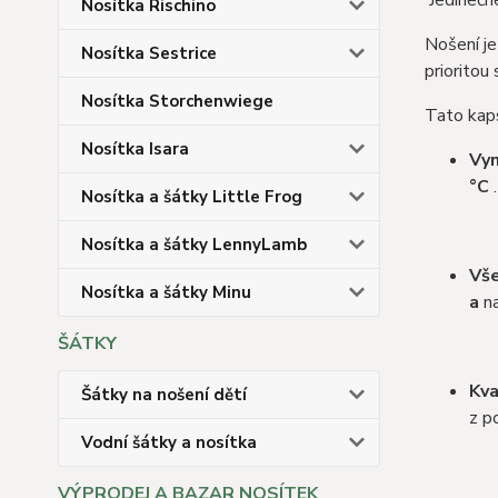
Jedinečn
Nosítka Rischino
Nošení je
Nosítka Sestrice
prioritou
Nosítka Storchenwiege
Tato kaps
Nosítka Isara
Vyn
°C
.
Nosítka a šátky Little Frog
Nosítka a šátky LennyLamb
Vše
Nosítka a šátky Minu
a
na
ŠÁTKY
Kva
Šátky na nošení dětí
z p
Vodní šátky a nosítka
VÝPRODEJ A BAZAR NOSÍTEK