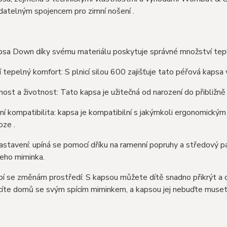
datelným spojencem pro zimní nošení .
psa Down díky svému materiálu poskytuje správné množství tepla 
 tepelný komfort: S plnicí silou 600 zajišťuje tato péřová kapsa vy
ost a životnost: Tato kapsa je užitečná od narození do přibližně tř
ní kompatibilita: kapsa je kompatibilní s jakýmkoli ergonomickým 
oze .
stavení: upíná se pomocí dříku na ramenní popruhy a středový p
eho miminka.
í se změnám prostředí: S kapsou můžete dítě snadno přikrýt a o
cíte domů se svým spícím miminkem, a kapsou jej nebuďte muset