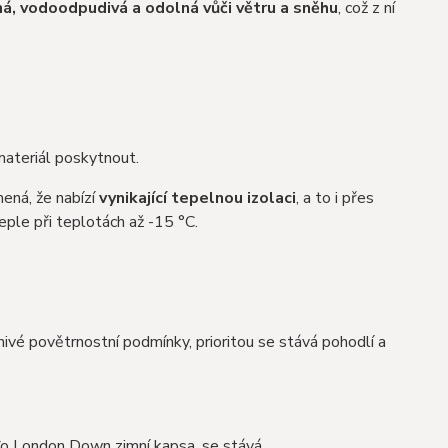
á, vodoodpudivá a odolná vůči větru a sněhu
, což z ní
materiál poskytnout.
ná, že nabízí
vynikající tepelnou izolaci
, a to i přes
eple při teplotách až -15 °C.
znivé povětrnostní podmínky, prioritou se stává pohodlí a
Co London Down zimní kapsa, se stává