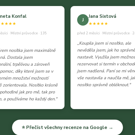
neta Konfal
Jana Sixtová
J
★★★★★
★★★★★
ěsíci · Místní průvodce · 135
před 2 měsíci · Místní průvodce · 2
„Koupila jsem si nosítko, ale
nevěděla jsem, jak ho správn
ěrem nosítka jsem maximálně
nastavit. Využila jsem možnos
ná. Dostala jsem
rezervovat si termín v obchod
onální, trpělivou a zároveň
jsem nadšená. Paní se mi věn
 pomoc, díky které jsem se v
vše nastavila a naučila mě, ja
erném množství možností
nosítko správně obléknout."
 zorientovala. Nosítko krásně
e pohodlné jak pro mě, tak pro
, a používáme ho každý den."
⭐ Přečíst všechny recenze na Google →