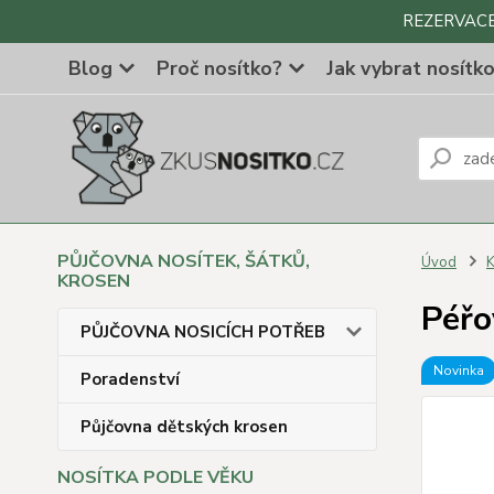
REZERVACE Z
Blog
Proč nosítko?
Jak vybrat nosítk
PŮJČOVNA NOSÍTEK, ŠÁTKŮ,
Úvod
K
KROSEN
Péřo
PŮJČOVNA NOSICÍCH POTŘEB
Novinka
Poradenství
Půjčovna dětských krosen
NOSÍTKA PODLE VĚKU