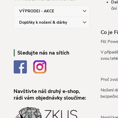
Dal
čin
VÝPRODEJ - AKCE
Doplňky k nošení & dárky
Co je F
Fill Powe
Sledujte nás na sítích
V případ
svou lehk
Proč zvol
Nošení dě
Navštivte náš druhý e-shop,
bezpečno
rádi vám objednávky sloučíme:
Nosící k