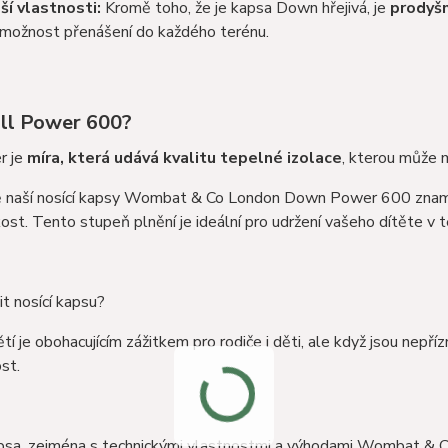
ší vlastnosti:
Kromě toho, že je kapsa Down hřejivá, je
prodyšn
í možnost přenášení do každého terénu.
ill Power 600?
r je
míra, která udává kvalitu tepelné izolace
, kterou může 
ě naší nosící kapsy Wombat & Co London Down Power 600 zname
ost. Tento stupeň plnění je ideální pro udržení vašeho dítěte v t
it nosící kapsu?
tí je obohacujícím zážitkem pro rodiče i děti, ale když jsou nepří
st.
apsa, zejména s technickými vlastnostmi a výhodami Wombat & 