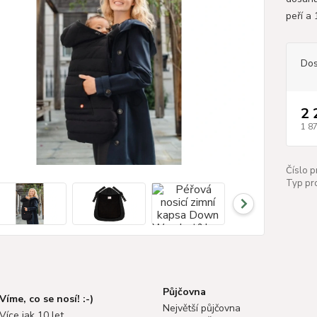
peří a
Dos
2 
1 8
Číslo p
Typ pr
Půjčovna
Víme, co se nosí! :-)
Největší půjčovna
Více jak 10 let