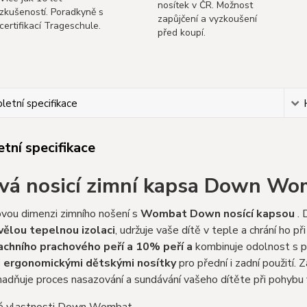
nosítek v ČR. Možnost
zkušeností. Poradkyně s
zapůjčení a vyzkoušení
certifikací Trageschule.
před koupí.
etní specifikace
tní specifikace
vá nosicí zimní kapsa Down Wo
ovou dimenzi zimního nošení s
Wombat Down nosící kapsou
. 
vělou tepelnou izolaci
, udržuje vaše dítě v teple a chrání ho př
achního prachového peří a 10% peří a
kombinuje odolnost s p
i ergonomickými dětskými nosítky
pro přední i zadní použití.
adňuje proces nasazování a sundávání vašeho dítěte při pohybu