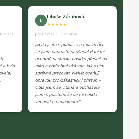
Libuše Zárubová
L
★★★★★
4 recenzí
před 7 měsíci · 2 recenze
„Byla jsem v pobočce a musím říct,
ě
že jsem naprosto nadšená! Paní mi
ti
ochotně nastavila nosítko přesně na
ě a byla
míru a podrobně ukázala, jak s ním
ovala,
správně pracovat. Nejvíc oceňuji
k
opravdu pro-zákaznický přístup –
cítila jsem se vítaná a odcházela
jsem s pocitem, že se mi někdo
věnoval na maximum."