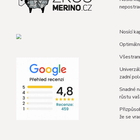
nepostra
Nosící ka
Optimální
Všestrann
Univerzál
zadní pol
Snadné na
růstu vaš
Přizpůsob
že se vra