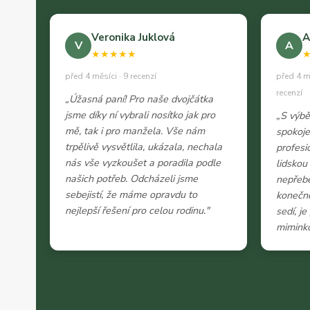
Veronika Juklová
A
V
A
★★★★★
před 4 měsíci · 9 recenzí
před 4 m
recenzí
„Úžasná paní! Pro naše dvojčátka
jsme díky ní vybrali nosítko jak pro
„S výb
mě, tak i pro manžela. Vše nám
spokoje
trpělivě vysvětlila, ukázala, nechala
profesi
nás vše vyzkoušet a poradila podle
lidskou
našich potřeb. Odcházeli jsme
nepřeb
sebejistí, že máme opravdu to
konečně
nejlepší řešení pro celou rodinu."
sedí, j
miminko