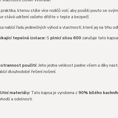
é vlastnosti Down Wombat
 praktika, kterou stále více rodičů volí, aby posílili pouto se svý
 se stává udržení vašeho dítěte v teple a bezpečí.
a nabízí řadu jedinečných výhod a vlastností, které jej na trhu odli
ikající tepelná izolace:
S
plnicí silou 600
zaručuje tato kapsa 
strannost použití:
Jeho jedna velikost padne všem a díky nast
bízí dlouhodobé řešení nošení.
litní materiály:
Tato kapsa je vyrobena z
90% bílého kachníh
ohodlí a odolnosti.