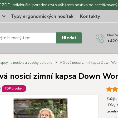
DE. Individuální poradenství s výběrem nosítka od certifikovaný
o
Typy ergonomických nosítek
Kontakty
Nevíte
Hledat
+420
apsy na nosítka a vsadky do bund
Péřová nosicí zimní kapsa Down Wo
vá nosicí zimní kapsa Down Wo
TOP produkt
Zažijt
. Díky 
tepelno
dosahu