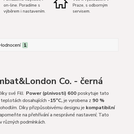
on-line. Poradíme s
Praze, s odborným
výběrem i nastavením.
servisem.
Hodnocení
1
mbat&London Co. - černá
Díky své Fill
Power (plnivosti)
600
poskytuje tato
i teplotách dosahujících
-15°C,
je vyrobena z
90 %
ohodlím. Díky přizpůsobivému designu je
kompatibilní
 Zapomeňte na přehřívání a nesprávné nastavení; Tato
 v různých podmínkách.