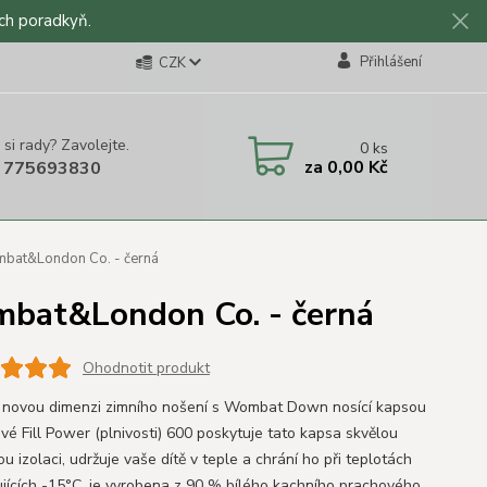
ch poradkyň.
Přihlášení
CZK
 si rady? Zavolejte.
0
ks
za
0,00 Kč
 775693830
mbat&London Co. - černá
mbat&London Co. - černá
Ohodnotit produkt
e novou dimenzi zimního nošení s Wombat Down nosící kapsou
své Fill Power (plnivosti) 600 poskytuje tato kapsa skvělou
u izolaci, udržuje vaše dítě v teple a chrání ho při teplotách
jících -15°C, je vyrobena z 90 % bílého kachního prachového