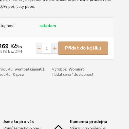
 10% peří
celý popis
tupnost
skladem
269 Kč
/
ks
Přidat do košíku
75 Kč
bez DPH
roduktu:
wombatkapsa01
Výrobce:
Wombat
oduktu:
Kapsa
Hlídat cenu / dostupnost
Jsme tu pro vás
Kamenná prodejna
Pomůžeme kdykoliv, i
Vše k vyzkoušení v