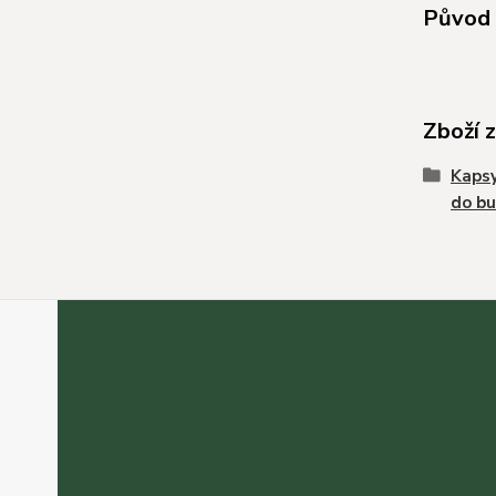
Původ 
Zboží 
Kapsy
do b