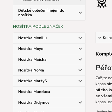
Dětské oblečení nejen do
nosítka
NOSÍTKA PODLE ZNAČEK
Kompl
Nosítka MoniLu
Nosítka Moyo
Komple
Nosítka Moisha
Péřo
Nosítka NoMa
Zažijte n
Nosítka MartyS
kapsa
sk
bílého k
Nosítka Manduca
se všem
kapsa usn
Nosítka Didymos