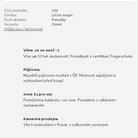
Číslo produktu:
321
Výrobce:
Little Angel
Druh oblečení:
Ponožky
Varianta:
Zimní
Hlídat cenu / dostupnost
Víme, co se nosí! :-)
Více jak 10 let zkušeností. Poradkyně s certifikací Trageschule.
Půjčovna
Největší půjčovna nosítek v ČR. Možnost zapůjčení a
vyzkoušení před koupí.
Jsme tu pro vás
Pomůžeme kdykoliv, i on-line. Poradíme s výběrem i
nastavením.
Kamenná prodejna
Vše k vyzkoušení v Praze, s odborným servisem.