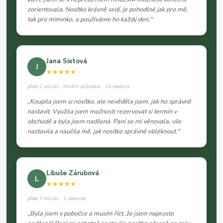
zorientovala. Nosítko krásně sedí, je pohodlné jak pro mě,
tak pro miminko, a používáme ho každý den."
Jana Sixtová
J
★★★★★
před 2 měsíci · Místní průvodce · 24 recenzí
„Koupila jsem si nosítko, ale nevěděla jsem, jak ho správně
nastavit. Využila jsem možnosti rezervovat si termín v
obchodě a byla jsem nadšená. Paní se mi věnovala, vše
nastavila a naučila mě, jak nosítko správně obléknout."
Libuše Zárubová
L
★★★★★
před 7 měsíci · 2 recenze
„Byla jsem v pobočce a musím říct, že jsem naprosto