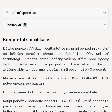
Kompletní specifikace
Hodnocení
0
Kompletní specifikace
Dětské ponožky ANGEL - Outlast® se na první pohled nijak neliší
od běžných ponožek, přesto jsou úplně jiné. Díky unikátní
technologii Outlast® chrání nožičky vašeho dítěte před výkyvy
teplot, nožičky nezebou a při přehřátí dítěte, ať už z důvodu
zvýšené aktivity nebo změny počasí, sníží pocení až o 40 procent.
Materiálové složení:
50% bavlna, 35% Outlast®, 10%
polypropylen, 5% elastan
Doporučujeme dodržovat prací symboly uvedené na etiketě.
Koupí ponožek podpoříte nadaci DEBRA ČR, z.ú., která podporuje
pacienty se vzácným puchýřnatým onemocněním Epidermolysis
bullosa congenita (EB) v ČR nazývaným nemoc motýlích křídel. Na