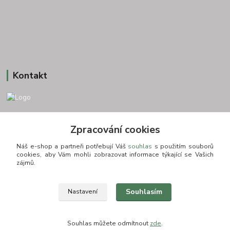
Kontakt
+420 775693830
Zpracování cookies
Otevírací doba: PO-PÁ: 9:00-16:00 NUTNÁ REZERVACE
Náš e-shop a partneři potřebují Váš
souhlas
s použitím souborů
info@zkusnositko.cz
cookies, aby Vám mohli zobrazovat informace týkající se Vašich
zájmů.
Souhlasím
Nastavení
© Copyright 2015-2026 ZkusNositko.cz
Souhlas můžete odmítnout
zde
.