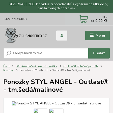
REZERVACE ZDE. Individuální poradenství s výběrem nosítka od
certifikovaných poradkyň.
CZK
0
ks
+420 775693830
za
0,00 Kč
Menu
Hledat
Úvod
Dětské oblečení nejen do nosítka
OUTLAST oblečení pro děti
Ponožky
Ponožky STYL ANGEL - Outlast® - tm.šedá/malinové
Ponožky STYL ANGEL - Outlast®
- tm.šedá/malinové