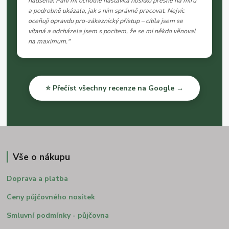
nadšená! Paní mi ochotně nastavila nosítko přesně na míru
a podrobně ukázala, jak s ním správně pracovat. Nejvíc
oceňuji opravdu pro-zákaznický přístup – cítila jsem se
vítaná a odcházela jsem s pocitem, že se mi někdo věnoval
na maximum."
⭐ Přečíst všechny recenze na Google →
Vše o nákupu
Doprava a platba
Ceny půjčovného nosítek
Smluvní podmínky - půjčovna