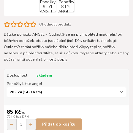
Ohodnotit produkt
Dětské ponožky ANGEL - Outlast® se na první pohled nijak neliší od
běžných ponožek, přesto jsou úplně jiné. Díky unikátní technologii
Outlast® chrání nožičky vašeho dítěte před výkyvy teplot, nožičky
nezebou a při přehřátí dítěte, ať už z důvodu zvýšené aktivity nebo změny
počasí, sníží pocení až o...
celý popis
Dostupnost
skladem
Ponožky Little angel
85 Kč
/
ks
70 Kč
bez DPH
Přidat do košíku