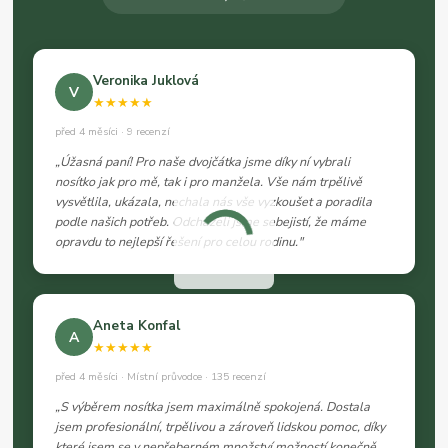
Veronika Juklová
V
★★★★★
před 4 měsíci · 9 recenzí
„Úžasná paní! Pro naše dvojčátka jsme díky ní vybrali
nosítko jak pro mě, tak i pro manžela. Vše nám trpělivě
vysvětlila, ukázala, nechala nás vše vyzkoušet a poradila
podle našich potřeb. Odcházeli jsme sebejistí, že máme
opravdu to nejlepší řešení pro celou rodinu."
Aneta Konfal
A
★★★★★
před 4 měsíci · Místní průvodce · 135 recenzí
„S výběrem nosítka jsem maximálně spokojená. Dostala
jsem profesionální, trpělivou a zároveň lidskou pomoc, díky
které jsem se v nepřeberném množství možností konečně