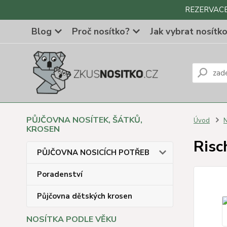
REZERVACE Z
Blog
Proč nosítko?
Jak vybrat nosítk
PŮJČOVNA NOSÍTEK, ŠÁTKŮ,
Úvod
N
KROSEN
Risc
PŮJČOVNA NOSICÍCH POTŘEB
Poradenství
Půjčovna dětských krosen
NOSÍTKA PODLE VĚKU