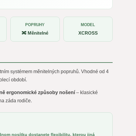
POPRUHY
MODEL
🔀 Měnitelné
XCROSS
tním systémem měnitelných popruhů. Vhodné od 4
olecí období.
lně ergonomické způsoby nošení
– klasické
na záda rodiče.
om nosítku dostanete flexibilitu, kterou jiná