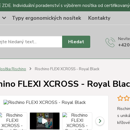
DE. Individuální poradenství s výběrem nosítka od certifikovaný
o
Typy ergonomických nosítek
Kontakty
Nevíte
Hledat
+420
osítka Rischino
Rischino FLEXI XCROSS - Royal Black
hino FLEXI XCROSS - Royal Bla
Rischi
s unik
křížov