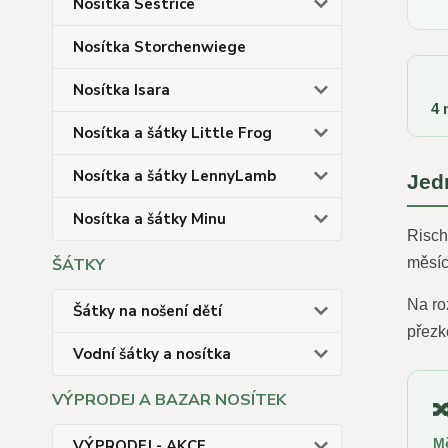
Nosítka Sestrice
Nosítka Storchenwiege
Nosítka Isara
4 
Nosítka a šátky Little Frog
Nosítka a šátky LennyLamb
Jed
Nosítka a šátky Minu
Risc
ŠÁTKY
měsíc
Na ro
Šátky na nošení dětí
přezk
Vodní šátky a nosítka
VÝPRODEJ A BAZAR NOSÍTEK

Mě
VÝPRODEJ - AKCE