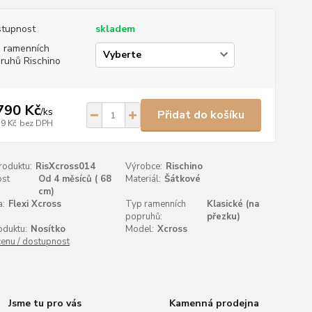
tupnost
skladem
 ramenních
ruhů Rischino
790 Kč
/
ks
Přidat do košíku
59 Kč
bez DPH
roduktu:
RisXcross014
Výrobce:
Rischino
st
Od 4 měsíců ( 68
Materiál:
Šátkové
:
cm)
a:
Flexi Xcross
Typ ramenních
Klasické (na
popruhů:
přezku)
oduktu:
Nosítko
Model:
Xcross
cenu / dostupnost
Jsme tu pro vás
Kamenná prodejna