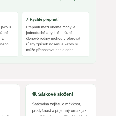
⚡ Rychlé přepnutí
 jako u
Přepnutí mezi oběma módy je
ožení
jednoduché a rychlé – různí
n a
členové rodiny mohou preferovat
y nebo
různý způsob nošení a každý si
může přenastavit podle sebe.
🧶 Šátkové složení
s
Šátkovina zajišťuje měkkost,
prodyšnost a příjemný omak jak