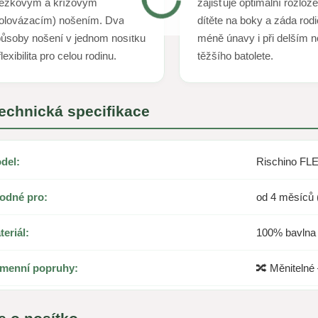
řezkovým a křížovým
zajišťuje optimální rozlož
olovázacím) nošením. Dva
dítěte na boky a záda rod
ůsoby nošení v jednom nosítku
méně únavy i při delším 
flexibilita pro celou rodinu.
těžšího batolete.
Technická specifikace
del:
Rischino F
odné pro:
od 4 měsíců (
teriál:
100% bavlna
menní popruhy:
🔀 Měnitelné 