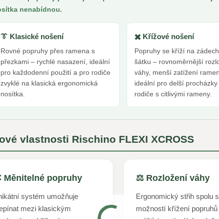
sítka nenabídnou.
👔 Klasické nošení
✖️ Křížové nošení
Rovné popruhy přes ramena s
Popruhy se kříží na zádech
přezkami – rychlé nasazení, ideální
šátku – rovnoměrnější rozl
pro každodenní použití a pro rodiče
váhy, menší zatížení rame
zvyklé na klasická ergonomická
ideální pro delší procházk
nosítka.
rodiče s citlivými rameny.
čové vlastnosti Rischino FLEXI XCROSS
 Měnitelné popruhy
⚖️ Rozložení váhy
ikátní systém umožňuje
Ergonomický střih spolu 
epínat mezi klasickým
možností křížení popruhů