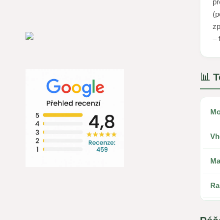
p
(p
zp
– 
📊 
Mo
Vh
Ma
Ra