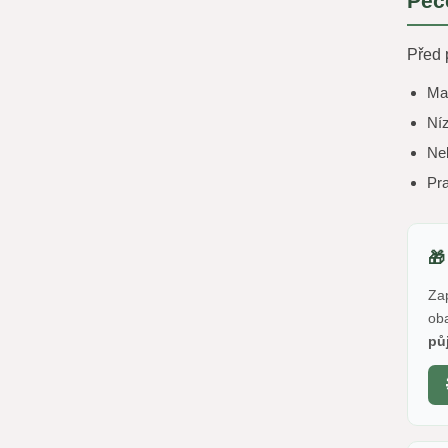
Péč
Před 
Max
Níz
Neb
Pra
🎁
Za
oba
pů