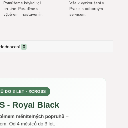
Pomůžeme kdykoliv, i
Vše k vyzkoušení v
on-line. Poradíme s
Praze, s odborným
výběrem i nastavením.
servisem.
Hodnocení
0
CŮ DO 3 LET · XCROSS
 - Royal Black
stémem měnitelných popruhů
–
nom. Od 4 měsíců do 3 let.