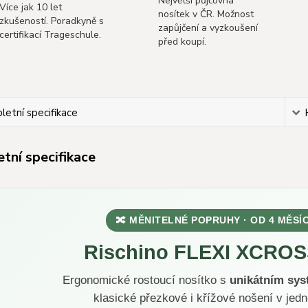
Největší půjčovna
Více jak 10 let
nosítek v ČR. Možnost
zkušeností. Poradkyně s
zapůjčení a vyzkoušení
certifikací Trageschule.
před koupí.
etní specifikace
tní specifikace
🔀 MĚNITELNÉ POPRUHY · OD 4 MĚSÍ
Rischino FLEXI XCROSS
Ergonomické rostoucí nosítko s
unikátním sy
klasické přezkové i křížové nošení v jed