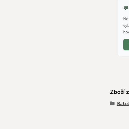
💬
Ne
vý
ho
Zboží 
Batol