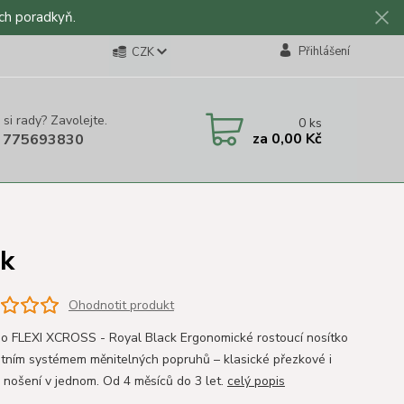
ch poradkyň.
Přihlášení
CZK
 si rady? Zavolejte.
0
ks
za
0,00 Kč
 775693830
ck
Ohodnotit produkt
no FLEXI XCROSS - Royal Black Ergonomické rostoucí nosítko
átním systémem měnitelných popruhů – klasické přezkové i
é nošení v jednom. Od 4 měsíců do 3 let.
celý popis