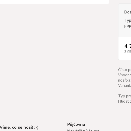
Dos
Typ
pop
4 
3 9
Číslo p
Vhodno
nosítka
Variant
Typ pr
Hlídat 
Půjčovna
Víme, co se nosí! :-)