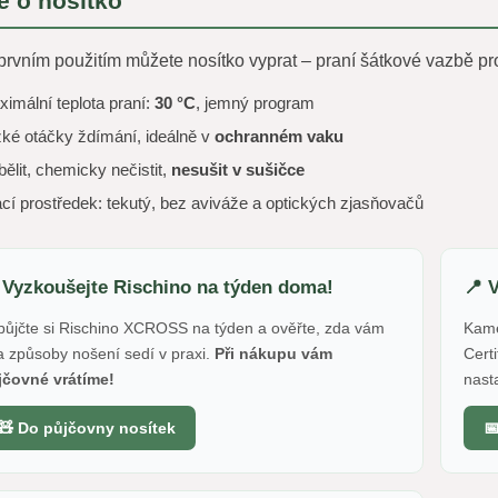
e o nosítko
prvním použitím můžete nosítko vyprat – praní šátkové vazbě pr
imální teplota praní:
30 °C
, jemný program
ké otáčky ždímání, ideálně v
ochranném vaku
ělit, chemicky nečistit,
nesušit v sušičce
cí prostředek: tekutý, bez aviváže a optických zjasňovačů
 Vyzkoušejte Rischino na týden doma!
📍 
půjčte si Rischino XCROSS na týden a ověřte, zda vám
Kame
 způsoby nošení sedí v praxi.
Při nákupu vám
Cert
jčovné vrátíme!
nast
🧸 Do půjčovny nosítek
