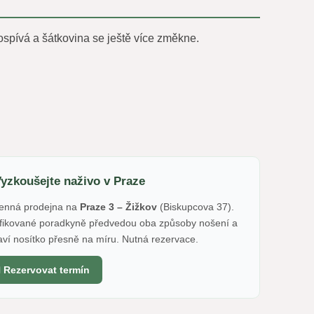
ospívá a šátkovina se ještě více změkne.
Vyzkoušejte naživo v Praze
nná prodejna na
Praze 3 – Žižkov
(Biskupcova 37).
ifikované poradkyně předvedou oba způsoby nošení a
aví nosítko přesně na míru. Nutná rezervace.
 Rezervovat termín