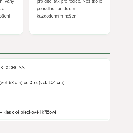
ení váhy
pro dítě, tak pro rodiče. Nosítko je
iče –
pohodlné i při delším
nošení
každodenním nošení.
LEXI XCROSS
vel. 68 cm) do 3 let (vel. 104 cm)
– klasické přezkové i křížové