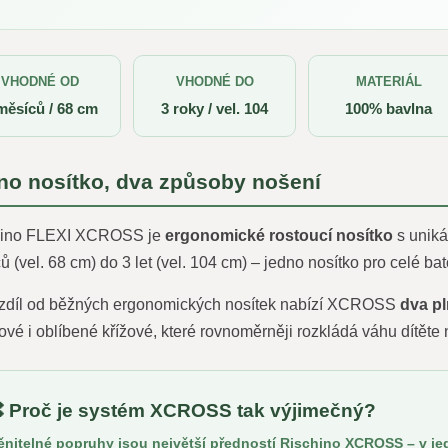
VHODNÉ OD
VHODNÉ DO
MATERIÁL
měsíců / 68 cm
3 roky / vel. 104
100% bavlna
no nosítko, dva způsoby nošení
hino FLEXI XCROSS je
ergonomické rostoucí nosítko
s uniká
ů (vel. 68 cm) do 3 let (vel. 104 cm) – jedno nosítko pro celé bat
zdíl od běžných ergonomických nosítek nabízí XCROSS
dva p
ové i oblíbené křížové, které rovnoměrněji rozkládá váhu dítěte 
 Proč je systém XCROSS tak výjimečný?
nitelné popruhy jsou největší předností Rischino XCROSS – v jedn