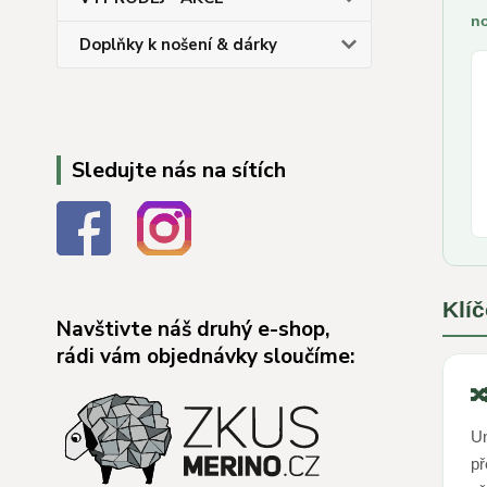
no
Doplňky k nošení & dárky
Sledujte nás na sítích
Klí
Navštivte náš druhý e-shop,
rádi vám objednávky sloučíme:

Un
př