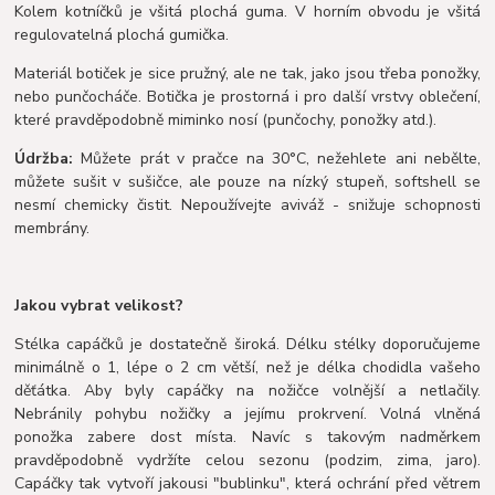
Kolem kotníčků je všitá plochá guma. V horním obvodu je všitá
regulovatelná plochá gumička.
Materiál botiček je sice pružný, ale ne tak, jako jsou třeba ponožky,
nebo punčocháče. Botička je prostorná i pro další vrstvy oblečení,
které pravděpodobně miminko nosí (punčochy, ponožky atd.).
Údržba:
Můžete prát v pračce na 30°C, nežehlete ani nebělte,
můžete sušit v sušičce, ale pouze na nízký stupeň, softshell se
nesmí chemicky čistit. Nepoužívejte aviváž - snižuje schopnosti
membrány.
J
akou vybrat velikost?
Stélka capáčků je dostatečně široká. Délku stélky doporučujeme
minimálně o 1, lépe o 2 cm větší, než je délka chodidla vašeho
děťátka. Aby byly capáčky na nožičce volnější a netlačily.
Nebránily pohybu nožičky a jejímu prokrvení. Volná vlněná
ponožka zabere dost místa. Navíc s takovým nadměrkem
pravděpodobně vydržíte celou sezonu (podzim, zima, jaro).
Capáčky tak vytvoří jakousi "bublinku", která ochrání před větrem