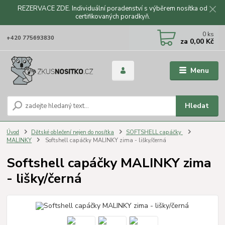
REZERVACE ZDE. Individuální poradenství s výběrem nosítka od
certifikovaných poradkyň.
CZK
0
ks
+420 775693830
za
0,00 Kč
Menu
Hledat
Úvod
Dětské oblečení nejen do nosítka
SOFTSHELL capáčky
MALINKY
Softshell capáčky MALINKY zima - lišky/černá
Softshell capáčky MALINKY zima
- lišky/černá