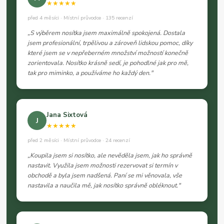
★★★★★
před 4 měsíci · Místní průvodce · 135 recenzí
„S výběrem nosítka jsem maximálně spokojená. Dostala
jsem profesionální, trpělivou a zároveň lidskou pomoc, díky
které jsem se v nepřeberném množství možností konečně
zorientovala. Nosítko krásně sedí, je pohodlné jak pro mě,
tak pro miminko, a používáme ho každý den."
Jana Sixtová
J
★★★★★
před 2 měsíci · Místní průvodce · 24 recenzí
„Koupila jsem si nosítko, ale nevěděla jsem, jak ho správně
nastavit. Využila jsem možnosti rezervovat si termín v
obchodě a byla jsem nadšená. Paní se mi věnovala, vše
nastavila a naučila mě, jak nosítko správně obléknout."