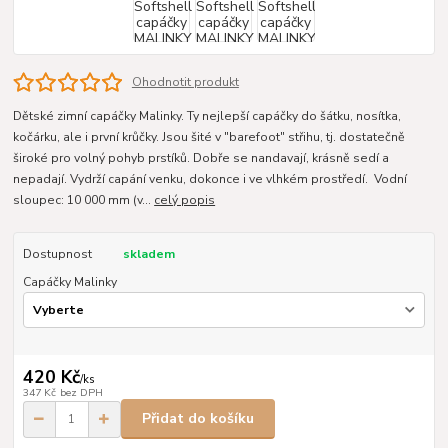
Ohodnotit produkt
Dětské zimní capáčky Malinky. Ty nejlepší capáčky do šátku, nosítka,
kočárku, ale i první krůčky. Jsou šité v "barefoot" střihu, tj. dostatečně
široké pro volný pohyb prstíků. Dobře se nandavají, krásně sedí a
nepadají. Vydrží capání venku, dokonce i ve vlhkém prostředí. Vodní
sloupec: 10 000 mm (v...
celý popis
Dostupnost
skladem
Capáčky Malinky
420 Kč
/
ks
347 Kč
bez DPH
Přidat do košíku