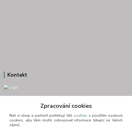
Kontakt
+420 775693830
Zpracování cookies
Otevírací doba: PO-PÁ: 9:00-16:00 NUTNÁ REZERVACE
Náš e-shop a partneři potřebují Váš
souhlas
s použitím souborů
info@zkusnositko.cz
cookies, aby Vám mohli zobrazovat informace týkající se Vašich
zájmů.