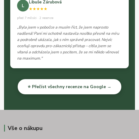
Libuše Zárubová
L
★★★★★
před 7 měsíci · 2 recenze
„Byla jsem v pobočce a musím říct, že jsem naprosto
nadšená! Paní mi ochotně nastavila nosítko přesně na míru
a podrobně ukázala, jak s ním správně pracovat. Nejvíc
oceňuji opravdu pro-zákaznický přístup – cítila jsem se
vítaná a odcházela jsem s pocitem, že se mi někdo věnoval
na maximum."
⭐ Přečíst všechny recenze na Google →
Vše o nákupu