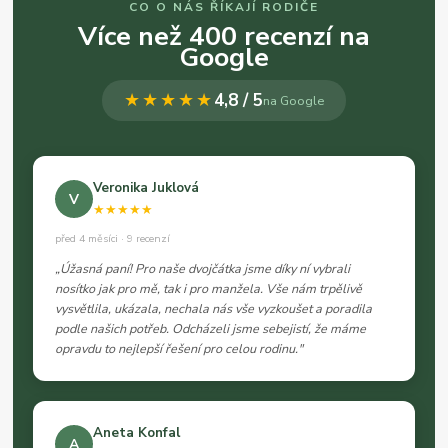
CO O NÁS ŘÍKAJÍ RODIČE
Více než 400 recenzí na
Google
★★★★★
4,8 / 5
na Google
Veronika Juklová
V
★★★★★
před 4 měsíci · 9 recenzí
„Úžasná paní! Pro naše dvojčátka jsme díky ní vybrali
nosítko jak pro mě, tak i pro manžela. Vše nám trpělivě
vysvětlila, ukázala, nechala nás vše vyzkoušet a poradila
podle našich potřeb. Odcházeli jsme sebejistí, že máme
opravdu to nejlepší řešení pro celou rodinu."
Aneta Konfal
A