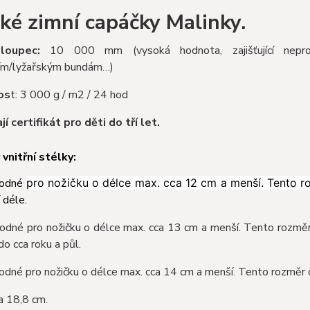
ké zimní capáčky Malinky.
loupec:
10 000 mm (vysoká hodnota, zajišťující nepr
ím/lyžařským bundám…)
os
t: 3 000 g / m2 / 24 hod
í certifikát pro děti do tří let.
vnitřní stélky:
hodné
pro nožičku o délce max. cca 12 cm a menší. Tento 
í déle.
odné pro nožičku o délce max. cca 13 cm a menší. Tento rozměr
do cca roku a půl.
odné pro nožičku o délce max. cca 14 cm a menší. Tento rozměr
a 18,8 cm.