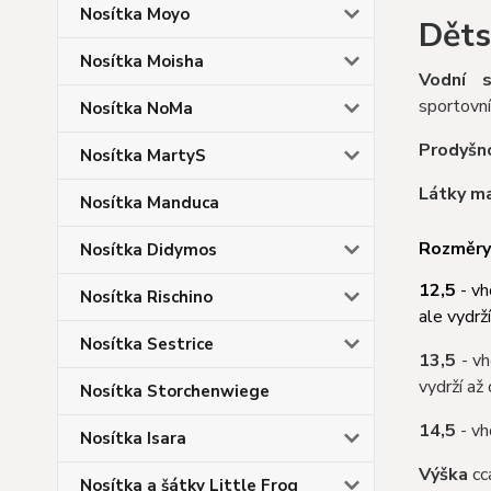
Nosítka Moyo
Děts
Nosítka Moisha
Vodní s
sportovn
Nosítka NoMa
Prodyšn
Nosítka MartyS
Látky maj
Nosítka Manduca
Rozměry 
Nosítka Didymos
12,5
- v
Nosítka Rischino
ale vydrž
Nosítka Sestrice
13,5
- vh
vydrží až 
Nosítka Storchenwiege
14,5
- vh
Nosítka Isara
Výška
cc
Nosítka a šátky Little Frog