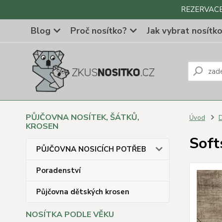
REZERVACE Z
Blog
Proč nosítko?
Jak vybrat nosítk
PŮJČOVNA NOSÍTEK, ŠÁTKŮ,
Úvod
D
KROSEN
Soft
PŮJČOVNA NOSICÍCH POTŘEB
Poradenství
Půjčovna dětských krosen
NOSÍTKA PODLE VĚKU