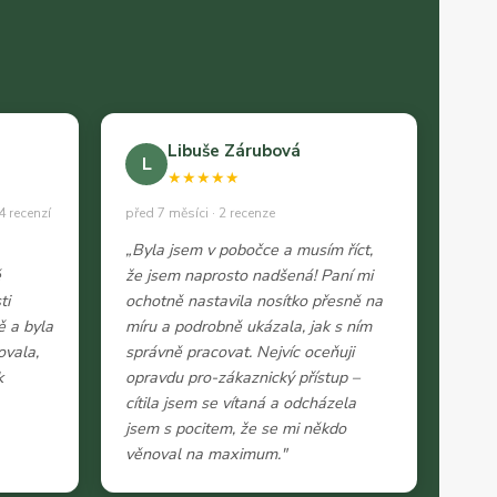
Libuše Zárubová
L
★★★★★
4 recenzí
před 7 měsíci · 2 recenze
„Byla jsem v pobočce a musím říct,
ě
že jsem naprosto nadšená! Paní mi
ti
ochotně nastavila nosítko přesně na
ě a byla
míru a podrobně ukázala, jak s ním
ovala,
správně pracovat. Nejvíc oceňuji
k
opravdu pro-zákaznický přístup –
cítila jsem se vítaná a odcházela
jsem s pocitem, že se mi někdo
věnoval na maximum."