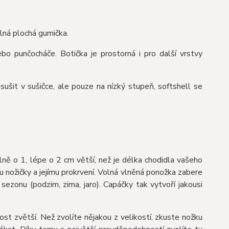
lná plochá gumička.
ebo punčocháče. Botička je prostorná i pro další vrstvy
šit v sušičce, ale pouze na nízký stupeň, softshell se
ně o 1, lépe o 2 cm větší, než je délka chodidla vašeho
bu nožičky a jejímu prokrvení. Volná vlněná ponožka zabere
zonu (podzim, zima, jaro). Capáčky tak vytvoří jakousi
st zvětší. Než zvolíte nějakou z velikostí, zkuste nožku