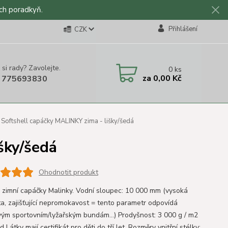
ch poradkyň.
Přihlášení
CZK
 si rady? Zavolejte.
0
ks
za
0,00 Kč
 775693830
Softshell capáčky MALINKY zima - lišky/šedá
šky/šedá
Ohodnotit produkt
 zimní capáčky Malinky. Vodní sloupec: 10 000 mm (vysoká
a, zajišťující nepromokavost = tento parametr odpovídá
vým sportovním/lyžařským bundám…) Prodyšnost: 3 000 g / m2
d Látky mají certifikát pro děti do tří let. Rozměry vnitřní stélky: