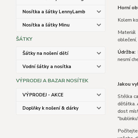
Horní o
Nosítka a šátky LennyLamb
Kolem kot
Nosítka a šátky Minu
Materiál 
ŠÁTKY
oblečení,
Údržba:
M
Šátky na nošení dětí
nesmí che
Vodní šátky a nosítka
VÝPRODEJ A BAZAR NOSÍTEK
J
akou vy
VÝPRODEJ - AKCE
Stélka ca
děťátka. 
Doplňky k nošení & dárky
dost mís
"bublinku
Počítejte