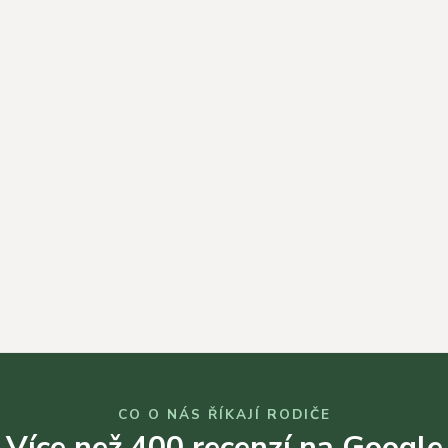
CO O NÁS ŘÍKAJÍ RODIČE
Více než 400 recenzí na Google