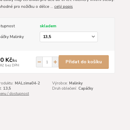
vhodné pro nožičku o délce ...
celý popis
tupnost
skladem
áčky Malinky
0 Kč
/
ks
Přidat do košíku
 Kč
bez DPH
roduktu:
MALzima04-2
Výrobce:
Malinky
t:
13,5
Druh oblečení:
Capáčky
cenu / dostupnost