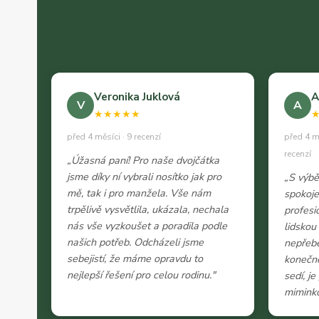
Veronika Juklová
A
V
A
★★★★★
před 4 měsíci · 9 recenzí
před 4 m
recenzí
„Úžasná paní! Pro naše dvojčátka
jsme díky ní vybrali nosítko jak pro
„S výb
mě, tak i pro manžela. Vše nám
spokoje
trpělivě vysvětlila, ukázala, nechala
profesi
nás vše vyzkoušet a poradila podle
lidskou
našich potřeb. Odcházeli jsme
nepřeb
sebejistí, že máme opravdu to
konečně
nejlepší řešení pro celou rodinu."
sedí, j
miminko