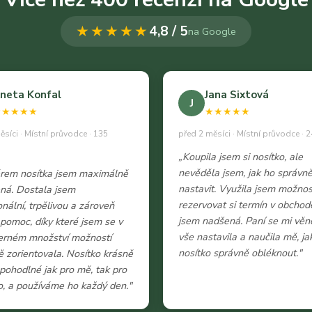
★★★★★
4,8 / 5
na Google
neta Konfal
Jana Sixtová
J
★★★★★
★★★★★
ěsíci · Místní průvodce · 135
před 2 měsíci · Místní průvodce · 2
„Koupila jsem si nosítko, ale
nevěděla jsem, jak ho správn
ěrem nosítka jsem maximálně
nastavit. Využila jsem možnos
ná. Dostala jsem
rezervovat si termín v obchod
onální, trpělivou a zároveň
jsem nadšená. Paní se mi věn
 pomoc, díky které jsem se v
vše nastavila a naučila mě, ja
erném množství možností
nosítko správně obléknout."
 zorientovala. Nosítko krásně
e pohodlné jak pro mě, tak pro
, a používáme ho každý den."