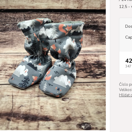
12,5 - 
Dos
Cap
42
347
Číslo p
Velikos
Hlídat 