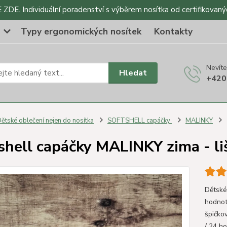
DE. Individuální poradenství s výběrem nosítka od certifikovaný
o
Typy ergonomických nosítek
Kontakty
Nevíte
Hledat
+420
ětské oblečení nejen do nosítka
SOFTSHELL capáčky
MALINKY
shell capáčky MALINKY zima - li
Dětské
hodnot
špičko
/ 24 ho