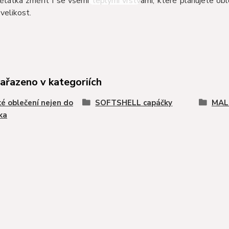
ěťátka změřit i se všemi teplými vrstvami, které plánujete obl
velikost.
zařazeno v kategoriích
é oblečení nejen do
SOFTSHELL capáčky
MAL
ka