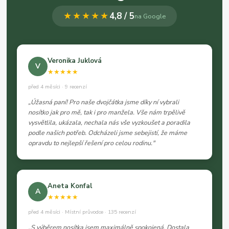
★★★★★
4,8 / 5
na Google
Veronika Juklová
V
★★★★★
před 4 měsíci · 9 recenzí
„Úžasná paní! Pro naše dvojčátka jsme díky ní vybrali
nosítko jak pro mě, tak i pro manžela. Vše nám trpělivě
vysvětlila, ukázala, nechala nás vše vyzkoušet a poradila
podle našich potřeb. Odcházeli jsme sebejistí, že máme
opravdu to nejlepší řešení pro celou rodinu."
Aneta Konfal
A
★★★★★
před 4 měsíci · Místní průvodce · 135 recenzí
„S výběrem nosítka jsem maximálně spokojená. Dostala