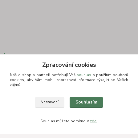
Kontakt
Zpracování cookies
Náš e-shop a partneři potřebují Váš
souhlas
s použitím souborů
cookies, aby Vám mohli zobrazovat informace týkající se Vašich
+420 775693830
zájmů.
Otevírací doba: PO-PÁ: 9:00-16:00 NUTNÁ REZERVACE
info@zkusnositko.cz
Souhlasím
Nastavení
Souhlas můžete odmítnout
zde
.