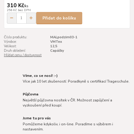
310 Kč
/
ks
256 Kč
bez DPH
Přidat do košíku
Číslo produktu:
MALpodzim03-1
Výrobce:
VMTex
Velikost:
12,5
Druh oblečení:
Capáčky
Hlídat cenu / dostupnost
Víme, co se nosí! :-)
Více jak 10 let zkušeností. Poradkyně s certifikací Trageschule.
Půjčovna
Největší půjčovna nosítek v ČR. Možnost zapůjčení a
vyzkoušení před koupí.
Jsme tu pro vás
Pomůžeme kdykoliv, i on-line. Poradíme s výběrem i
nastavením.