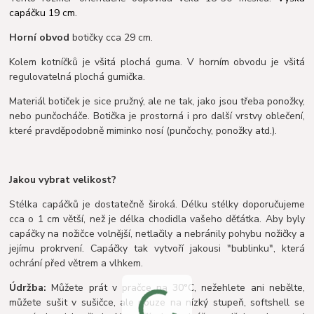
capáčku 19 cm.
Horní obvod
botičky cca 29 cm.
Kolem kotníčků je všitá plochá guma. V horním obvodu je všitá
regulovatelná plochá gumička.
Materiál botiček je sice pružný, ale ne tak, jako jsou třeba ponožky,
nebo punčocháče. Botička je prostorná i pro další vrstvy oblečení,
které pravděpodobně miminko nosí (punčochy, ponožky atd.).
J
akou vybrat velikost?
Stélka capáčků je dostatečně široká. Délku stélky doporučujeme
cca o 1 cm větší, než je délka chodidla vašeho děťátka. Aby byly
capáčky na nožičce volnější, netlačily a nebránily pohybu nožičky a
jejímu prokrvení. Capáčky tak vytvoří jakousi "bublinku", která
ochrání před větrem a vlhkem.
Údržba:
Můžete prát v pračce na 30°C, nežehlete ani nebělte,
můžete sušit v sušičce, ale pouze na nízký stupeň, softshell se