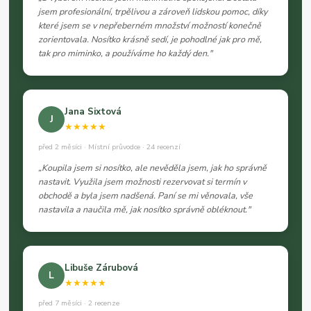
jsem profesionální, trpělivou a zároveň lidskou pomoc, díky
které jsem se v nepřeberném množství možností konečně
zorientovala. Nosítko krásně sedí, je pohodlné jak pro mě,
tak pro miminko, a používáme ho každý den."
Jana Sixtová
J
★★★★★
před 2 měsíci · Místní průvodce · 24 recenzí
„Koupila jsem si nosítko, ale nevěděla jsem, jak ho správně
nastavit. Využila jsem možnosti rezervovat si termín v
obchodě a byla jsem nadšená. Paní se mi věnovala, vše
nastavila a naučila mě, jak nosítko správně obléknout."
Libuše Zárubová
L
★★★★★
před 7 měsíci · 2 recenze