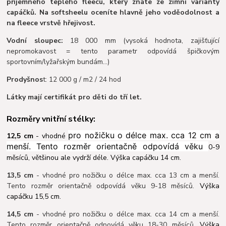
příjemného teplého fleecu, který znáte ze zimní varianty
capáčků. Na softsheelu oceníte hlavně jeho voděodolnost a
na fleece vrstvě hřejivost.
Vodní sloupec:
18 000 mm (vysoká hodnota, zajišťující
nepromokavost = tento parametr odpovídá špičkovým
sportovním/lyžařským bundám…)
Prodyšnos
t: 12 000 g / m2 / 24 hod
Látky mají certifikát pro děti do tří let.
Rozměry vnitřní stélky:
pro nožičku o délce max. cca 12 cm a
12,5 cm
- vhodné
menší. Tento rozměr orientačně odpovídá věku
0-9
měsíců, většinou ale vydrží déle. Výška capáčku 14 cm.
13,5 cm
- vhodné pro nožičku o délce max. cca 13 cm a menší.
Tento rozměr orientačně odpovídá věku 9-18 měsíců.
Výška
capáčku 15,5 cm.
14,5 cm
- vhodné pro nožičku o délce max. cca 14 cm a menší.
Tento rozměr orientačně odpovídá věku 18-30 měsíců.
Výška