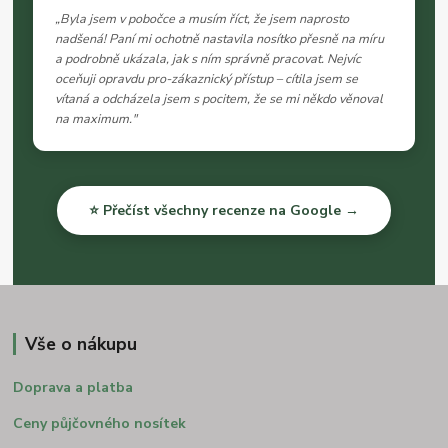
„Byla jsem v pobočce a musím říct, že jsem naprosto
nadšená! Paní mi ochotně nastavila nosítko přesně na míru
a podrobně ukázala, jak s ním správně pracovat. Nejvíc
oceňuji opravdu pro-zákaznický přístup – cítila jsem se
vítaná a odcházela jsem s pocitem, že se mi někdo věnoval
na maximum."
⭐ Přečíst všechny recenze na Google →
Vše o nákupu
Doprava a platba
Ceny půjčovného nosítek