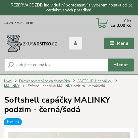
REZERVACE ZDE. Individuální poradenství s výběrem nosítka od
certifikovaných poradkyň.
CZK
0
ks
+420 775693830
za
0,00 Kč
Menu
Hledat
Úvod
Dětské oblečení nejen do nosítka
SOFTSHELL capáčky
MALINKY
Softshell capáčky MALINKY podzim - černá/šedá
Softshell capáčky MALINKY
podzim - černá/šedá
Novinka