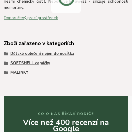
nesmí chemicky čistit. Nepoužívejte aviváž - snižuje schopnosti
membrány.
Doporučený prací prostředek
Zboží zařazeno v kategoriích
Dětské oblečení nejen do nosítka
SOFTSHELL capáčky
MALINKY
CO O NÁS ŘÍKAJÍ RODIČE
Více než 400 recenzí na
Google