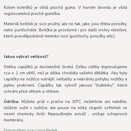
Kolem kotníčků je všitá plochá guma. V horním obvodu je všitá
regulovatelná plochá gumička.
Materiál botiček je sice pružný, ale ne tak, jako jsou třeba ponožky,
nebo punčocháče. Botička je prostorná i pro další vrstvy oblečení,
které pravděpodobně miminko nosí (punčochy, ponožky atd.).
J
akou vybrat velikost?
Stélka capáčků je dostatečně široká. Délku stélky doporučujeme
cca o 1 cm větší, než je délka chodidla vašeho děťátka. Aby byly
capáčky na nožičce volnější, netlačily a nebránily pohybu nožičky a
jejímu prokrvení. Capáčky tak vytvoří jakousi "bublinku", která
ochrání před větrem a vlhkem.
Údržba:
Můžete prát v pračce na 30°C, nežehlete ani nebělte,
můžete sušit v sušičce, ale pouze na nízký stupeň, softshell se
nesmí chemicky čistit. Nepoužívejte aviváž - snižuje schopnosti
membrány.
Doporučený prací prostředek