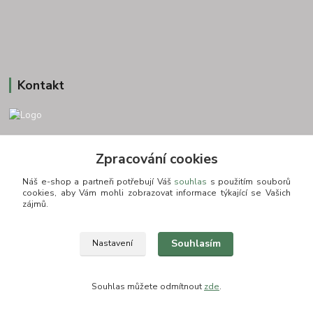
Kontakt
+420 775693830
Zpracování cookies
Otevírací doba: PO-PÁ: 9:00-16:00 NUTNÁ REZERVACE
Náš e-shop a partneři potřebují Váš
souhlas
s použitím souborů
info@zkusnositko.cz
cookies, aby Vám mohli zobrazovat informace týkající se Vašich
zájmů.
Souhlasím
Nastavení
© Copyright 2015-2026 ZkusNositko.cz
Souhlas můžete odmítnout
zde
.
Vytvořeno na
Eshop-rychle.cz