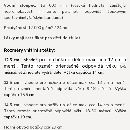
Vodní sloupec:
18 000 mm (vysoká hodnota, zajišťující
nepromokavost = tento parametr odpovídá špičkovým
sportovním/lyžařským bundám…)
Prodyšnos
t: 12 000 g / m2 / 24 hod
Látky mají certifikát pro děti do tří let.
Rozměry vnitřní stélky:
pro nožičku o délce max. cca 12 cm a
12,5 cm
- vhodné
menší. Tento rozměr orientačně odpovídá věku
0-9
měsíců, většinou ale vydrží déle. Výška capáčku 14 cm.
13,5 cm
- vhodné pro nožičku o délce max. cca 13 cm a menší.
Tento rozměr orientačně odpovídá věku 9-18 měsíců.
Výška
capáčku 15,5 cm.
14,5 cm
- vhodné pro nožičku o délce max. cca 14 cm a menší.
Tento rozměr orientačně odpovídá věku 18-30 měsíců.
Výška
capáčku 19 cm.
Horní obvod
botičky cca 29 cm.