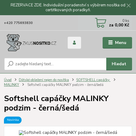
REZERVACE ZDE. Individuální poradenství s výběrem nosítka od
certifikovaných poradkyň.
CZK
0
ks
+420 775693830
za
0,00 Kč
Menu
Hledat
Úvod
Dětské oblečení nejen do nosítka
SOFTSHELL capáčky
MALINKY
Softshell capáčky MALINKY podzim - černá/šedá
Softshell capáčky MALINKY
podzim - černá/šedá
Novinka