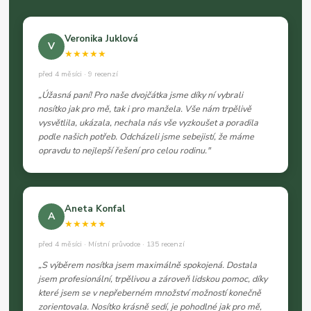
Veronika Juklová
V
★★★★★
před 4 měsíci · 9 recenzí
„Úžasná paní! Pro naše dvojčátka jsme díky ní vybrali
nosítko jak pro mě, tak i pro manžela. Vše nám trpělivě
vysvětlila, ukázala, nechala nás vše vyzkoušet a poradila
podle našich potřeb. Odcházeli jsme sebejistí, že máme
opravdu to nejlepší řešení pro celou rodinu."
Aneta Konfal
A
★★★★★
před 4 měsíci · Místní průvodce · 135 recenzí
„S výběrem nosítka jsem maximálně spokojená. Dostala
jsem profesionální, trpělivou a zároveň lidskou pomoc, díky
které jsem se v nepřeberném množství možností konečně
zorientovala. Nosítko krásně sedí, je pohodlné jak pro mě,