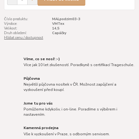
Číslo produktu:
MALpodzim03-3
Výrobce:
VMTex
Velikost:
14,5
Druh oblečení:
Capáčky
Hlídat cenu / dostupnost
Víme, co se nosí! :-)
Více jak 10 let zkušeností. Poradkyně s certifikací Trageschule.
Půjčovna
Největší půjčovna nosítek v ČR. Možnost zapůjčení a
vyzkoušení před koupí.
Jsme tu pro vás
Pomůžeme kdykoliv, i on-line. Poradíme s výběrem i
nastavením.
Kamenná prodejna
Vše k vyzkoušení v Praze, s odborným servisem.