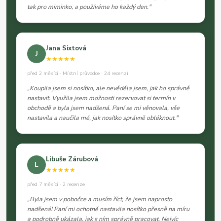
tak pro miminko, a používáme ho každý den."
Jana Sixtová
J
★★★★★
před 2 měsíci · Místní průvodce · 24 recenzí
„Koupila jsem si nosítko, ale nevěděla jsem, jak ho správně
nastavit. Využila jsem možnosti rezervovat si termín v
obchodě a byla jsem nadšená. Paní se mi věnovala, vše
nastavila a naučila mě, jak nosítko správně obléknout."
Libuše Zárubová
L
★★★★★
před 7 měsíci · 2 recenze
„Byla jsem v pobočce a musím říct, že jsem naprosto
nadšená! Paní mi ochotně nastavila nosítko přesně na míru
a podrobně ukázala, jak s ním správně pracovat. Nejvíc