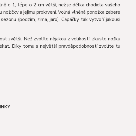
ně o 1, lépe o 2 cm větší, než je délka chodidla vašeho
bu nožičky a jejímu prokrvení. Volná vlněná ponožka zabere
zonu (podzim, zima, jaro). Capáčky tak vytvoří jakousi
st zvětší. Než zvolíte nějakou z velikostí, zkuste nožku
ékat. Díky tomu s největší pravděpodobností zvolíte tu
INKY