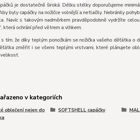
páčků je dostatečně široká. Délku stélky doporučujeme minimál
Aby byly capáčky na nožičce volnější a netlačily. Nebránily pohy
ta. Navíc s takovým nadměrkem pravděpodobně vydržíte celou se
", která ochrání před větrem a vlhkem.
 s tím, že díky teplým ponožkám se nožička vašeho děťátka o do
ěťátka změřit i se všemi teplými vrstvami, které plánujete obl
velikost.
zařazeno v kategoriích
é oblečení nejen do
SOFTSHELL capáčky
MAL
ka