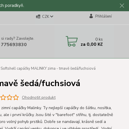
ch poradkyň.
Přihlášení
CZK
 si rady? Zavolejte.
0
ks
za
0,00 Kč
 775693830
Softshell capáčky MALINKY zima - tmavě šedá/fuchsiová
mavě šedá/fuchsiová
Ohodnotit produkt
 zimní capáčky Malinky. Ty nejlepší capáčky do šátku, nosítka,
, ale i první krůčky. Jsou šité v "barefoot" střihu, tj. dostatečně
 pro volný pohyb prstíků. Dobře se nandavají, krásně sedí a
jí. Vydrží capání venku, dokonce i ve vlhkém prostředí. Vodní