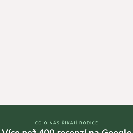
CO O NÁS ŘÍKAJÍ RODIČE
Více než 400 recenzí na Google