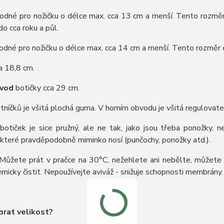
odné pro nožičku o délce max. cca 13 cm a menší. Tento rozměr
do cca roku a půl.
odné pro nožičku o délce max. cca 14 cm a menší. Tento rozměr
a 18,8 cm.
bvod
botičky cca 29 cm.
níčků je všitá plochá guma. V horním obvodu je všitá regulovate
botiček je sice pružný, ale ne tak, jako jsou třeba ponožky, n
 které pravděpodobně miminko nosí (punčochy, ponožky atd.).
ůžete prát v pračce na 30°C, nežehlete ani nebělte, můžete su
micky čistit. Nepoužívejte aviváž - snižuje schopnosti membrány.
brat velikost?