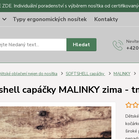
DE. Individuální poradenství s výběrem nosítka od certifikovaný
o
Typy ergonomických nosítek
Kontakty
Nevíte
Hledat
+420
ětské oblečení nejen do nosítka
SOFTSHELL capáčky
MALINKY
shell capáčky MALINKY zima - t
Dětské
kočárku
široké
nepada