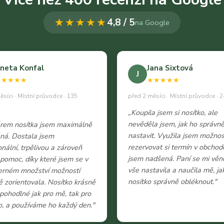
★★★★★
4,8 / 5
na Google
neta Konfal
Jana Sixtová
J
★★★★★
★★★★★
ěsíci · Místní průvodce · 135
před 2 měsíci · Místní průvodce · 2
„Koupila jsem si nosítko, ale
nevěděla jsem, jak ho správn
ěrem nosítka jsem maximálně
nastavit. Využila jsem možnos
ná. Dostala jsem
rezervovat si termín v obchod
onální, trpělivou a zároveň
jsem nadšená. Paní se mi věn
 pomoc, díky které jsem se v
vše nastavila a naučila mě, ja
erném množství možností
nosítko správně obléknout."
 zorientovala. Nosítko krásně
e pohodlné jak pro mě, tak pro
, a používáme ho každý den."