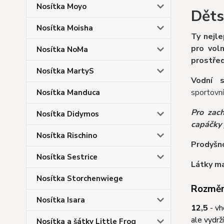
Nosítka Moyo
Děts
Nosítka Moisha
Ty nejle
pro vol
Nosítka NoMa
prostřed
Nosítka MartyS
Vodní s
sportovn
Nosítka Manduca
Pro zac
Nosítka Didymos
capáčky 
Nosítka Rischino
Prodyšn
Nosítka Sestrice
Látky maj
Nosítka Storchenwiege
Rozměry
Nosítka Isara
12,5
- v
ale vydrž
Nosítka a šátky Little Frog