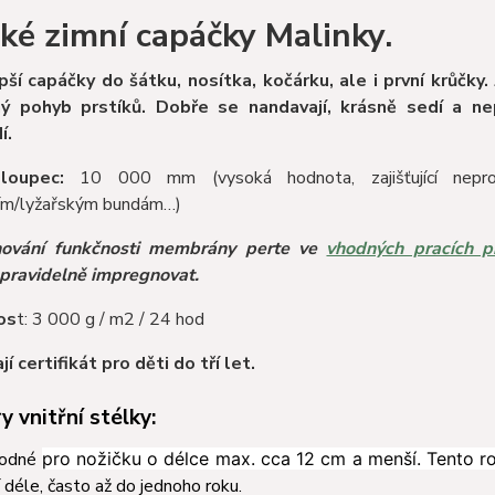
ké zimní capáčky Malinky.
pší capáčky do šátku, nosítka, kočárku, ale i první krůčky.
ný pohyb prstíků. Dobře se nandavají, krásně sedí a ne
í.
loupec:
10 000 mm (vysoká hodnota, zajišťující nepr
ím/lyžařským bundám…)
hování funkčnosti membrány perte ve
vhodných pracích p
pravidelně impregnovat.
os
t: 3 000 g / m2 / 24 hod
í certifikát pro děti do tří let.
 vnitřní stélky:
hodné
pro nožičku o délce max. cca 12 cm a menší. Tento 
í déle, často až do jednoho roku.