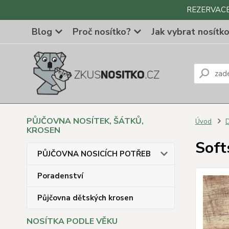
REZERVACE Z
Blog
Proč nosítko?
Jak vybrat nosítk
PŮJČOVNA NOSÍTEK, ŠÁTKŮ,
Úvod
D
KROSEN
Soft
PŮJČOVNA NOSICÍCH POTŘEB
Poradenství
Půjčovna dětských krosen
NOSÍTKA PODLE VĚKU