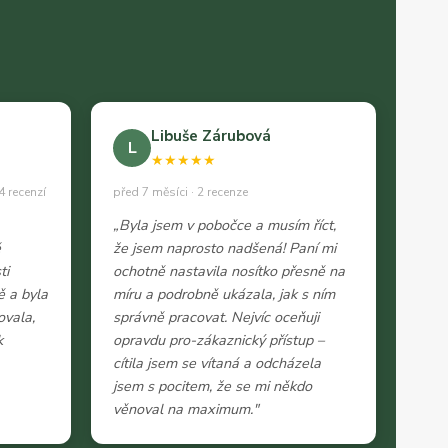
Libuše Zárubová
L
★★★★★
4 recenzí
před 7 měsíci · 2 recenze
„Byla jsem v pobočce a musím říct,
ě
že jsem naprosto nadšená! Paní mi
ti
ochotně nastavila nosítko přesně na
ě a byla
míru a podrobně ukázala, jak s ním
ovala,
správně pracovat. Nejvíc oceňuji
k
opravdu pro-zákaznický přístup –
cítila jsem se vítaná a odcházela
jsem s pocitem, že se mi někdo
věnoval na maximum."