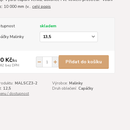
c: 10 000 mm (v...
celý popis
tupnost
skladem
áčky Malinky
0 Kč
/
ks
Přidat do košíku
 Kč
bez DPH
roduktu:
MALSCZ3-2
Výrobce:
Malinky
t:
12,5
Druh oblečení:
Capáčky
cenu / dostupnost