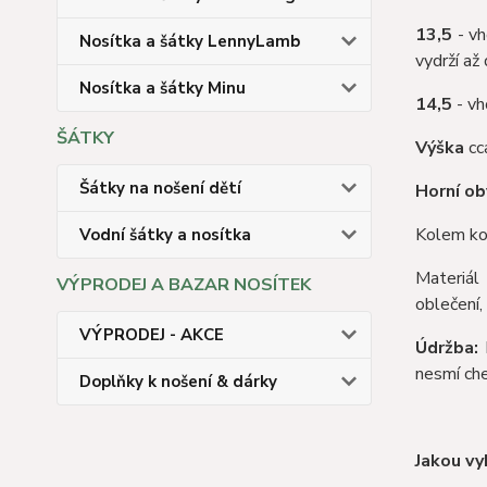
13,5
- vh
Nosítka a šátky LennyLamb
vydrží až 
Nosítka a šátky Minu
14,5
- vh
ŠÁTKY
Výška
cc
Šátky na nošení dětí
Horní o
Kolem kot
Vodní šátky a nosítka
Materiál 
VÝPRODEJ A BAZAR NOSÍTEK
oblečení,
VÝPRODEJ - AKCE
Údržba:
M
nesmí che
Doplňky k nošení & dárky
J
akou vy