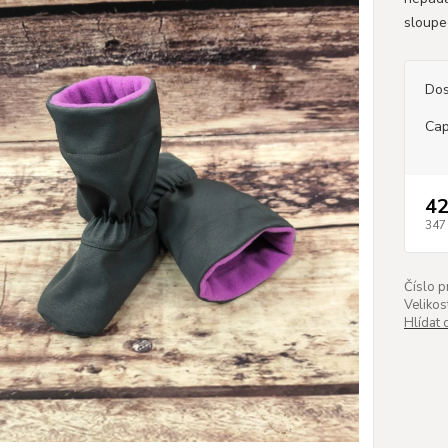
sloupe
Dos
Cap
42
347
Číslo p
Velikos
Hlídat 