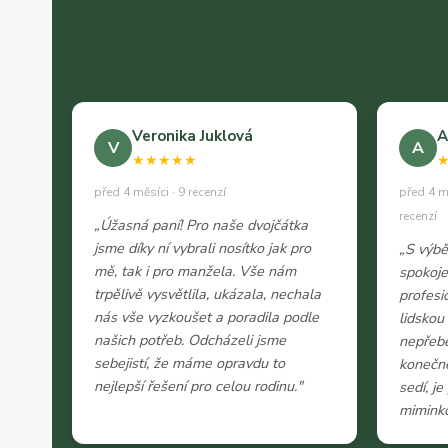
Veronika Juklová
A
V
A
★★★★★
před 4 měsíci · 9 recenzí
před 4 m
recenzí
„Úžasná paní! Pro naše dvojčátka
jsme díky ní vybrali nosítko jak pro
„S výb
mě, tak i pro manžela. Vše nám
spokoje
trpělivě vysvětlila, ukázala, nechala
profesi
nás vše vyzkoušet a poradila podle
lidskou
našich potřeb. Odcházeli jsme
nepřeb
sebejistí, že máme opravdu to
konečně
nejlepší řešení pro celou rodinu."
sedí, j
miminko