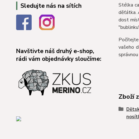
Stélka ca
Sledujte nás na sítích
děťátka. 
dost mís
"bublinku
Počítejte
vašeho d
Navštivte náš druhý e-shop,
správnou 
rádi vám objednávky sloučíme:
Zboží 
Dětsk
nosít