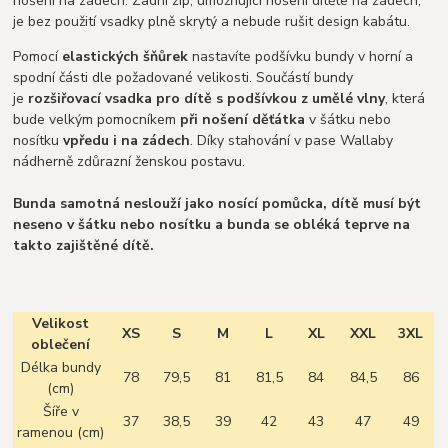
nošení na zádech. Zadní zip, umožňující nošení dítěte na zádech,
je bez použití vsadky plně skrytý a nebude rušit design kabátu.
Pomocí
elastických šňůrek
nastavíte podšívku bundy v horní a
spodní části dle požadované velikosti. Součástí bundy
je
rozšiřovací vsadka pro dítě s podšívkou z umělé vlny
, která
bude velkým pomocníkem
při nošení děťátka
v šátku nebo
nosítku
vpředu i na zádech
. Díky stahování v pase Wallaby
nádherně zdůrazní ženskou postavu.
Bunda samotná neslouží jako nosící pomůcka, dítě musí být
neseno v šátku nebo nosítku a bunda se obléká teprve na
takto zajištěné dítě.
Velikost
XS
S
M
L
XL
XXL
3XL
oblečení
Délka bundy
78
79,5
81
81,5
84
84,5
86
(cm)
Šíře v
37
38,5
39
42
43
47
49
ramenou (cm)