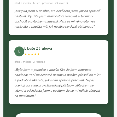
před 2 měsíci · Místní průvodce · 24 recenzí
„Koupila jsem si nosítko, ale nevěděla jsem, jak ho správně
nastavit. Využila jsem možnosti rezervovat si termín v
obchodě a byla jsem nadšená. Paní se mi věnovala, vše
nastavila a naučila mě, jak nosítko správně obléknout."
Libuše Zárubová
L
★★★★★
před 7 měsíci · 2 recenze
„Byla jsem v pobočce a musím říct, že jsem naprosto
nadšená! Paní mi ochotně nastavila nosítko přesně na míru
a podrobně ukázala, jak s ním správně pracovat. Nejvíc
oceňuji opravdu pro-zákaznický přístup – cítila jsem se
vítaná a odcházela jsem s pocitem, že se mi někdo věnoval
na maximum."