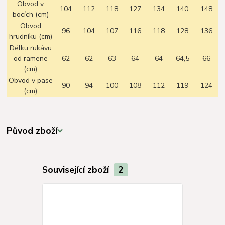
Obvod v
104
112
118
127
134
140
148
bocích (cm)
Obvod
96
104
107
116
118
128
136
hrudníku (cm)
Délku rukávu
od ramene
62
62
63
64
64
64,5
66
(cm)
Obvod v pase
90
94
100
108
112
119
124
(cm)
Původ zboží
Související zboží
2