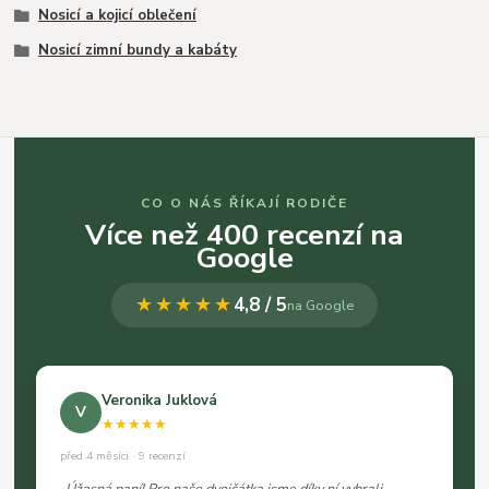
Nosicí a kojicí oblečení
Nosicí zimní bundy a kabáty
CO O NÁS ŘÍKAJÍ RODIČE
Více než 400 recenzí na
Google
★★★★★
4,8 / 5
na Google
Veronika Juklová
V
★★★★★
před 4 měsíci · 9 recenzí
„Úžasná paní! Pro naše dvojčátka jsme díky ní vybrali