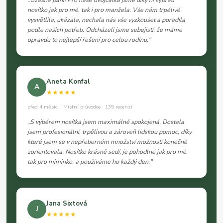
nosítko jak pro mě, tak i pro manžela. Vše nám trpělivě
vysvětlila, ukázala, nechala nás vše vyzkoušet a poradila
podle našich potřeb. Odcházeli jsme sebejistí, že máme
opravdu to nejlepší řešení pro celou rodinu."
Aneta Konfal
A
★★★★★
před 4 měsíci · Místní průvodce · 135 recenzí
„S výběrem nosítka jsem maximálně spokojená. Dostala
jsem profesionální, trpělivou a zároveň lidskou pomoc, díky
které jsem se v nepřeberném množství možností konečně
zorientovala. Nosítko krásně sedí, je pohodlné jak pro mě,
tak pro miminko, a používáme ho každý den."
Jana Sixtová
J
★★★★★