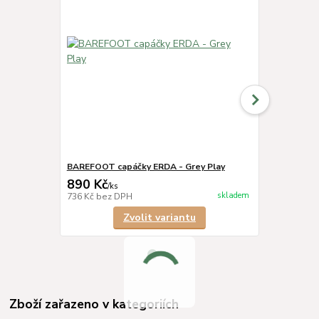
BAREFOOT capáčky ERDA - Grey Play
BellyBoo® -
890 Kč
499 Kč
/
ks
/
ks
skladem
736 Kč
bez DPH
412 Kč
bez 
Zvolit variantu
Zboží zařazeno v kategoriích