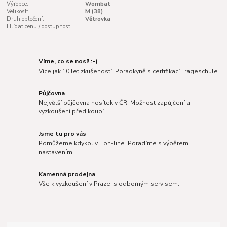
Výrobce:
Wombat
Velikost:
M (38)
Druh oblečení:
Větrovka
Hlídat cenu / dostupnost
Víme, co se nosí! :-)
Více jak 10 let zkušeností. Poradkyně s certifikací Trageschule.
Půjčovna
Největší půjčovna nosítek v ČR. Možnost zapůjčení a
vyzkoušení před koupí.
Jsme tu pro vás
Pomůžeme kdykoliv, i on-line. Poradíme s výběrem i
nastavením.
Kamenná prodejna
Vše k vyzkoušení v Praze, s odborným servisem.