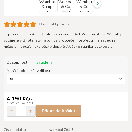
Ohodnotit produkt
Teplou zimní nosící a těhotenskou bundu 4v1 Wombat & Co. Wallaby
využijete v těhotenství, jako nosící oblečení vepředu i na zádech a
můžete ji použít i jako běžný doplněk Vašeho šatníku.
celý popis
Dostupnost
skladem
Nosící oblečení - velikosti
4 190 Kč
/
ks
3 463 Kč
bez DPH
Přidat do košíku
Číslo produktu:
wombatZ01-3