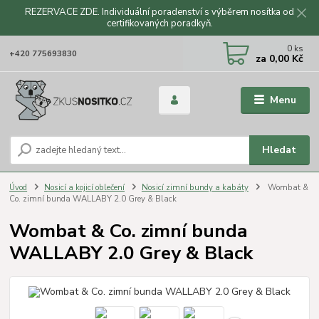
REZERVACE ZDE. Individuální poradenství s výběrem nosítka od
certifikovaných poradkyň.
CZK
0
ks
+420 775693830
za
0,00 Kč
Menu
Hledat
Úvod
Nosicí a kojicí oblečení
Nosicí zimní bundy a kabáty
Wombat &
Co. zimní bunda WALLABY 2.0 Grey & Black
Wombat & Co. zimní bunda
WALLABY 2.0 Grey & Black