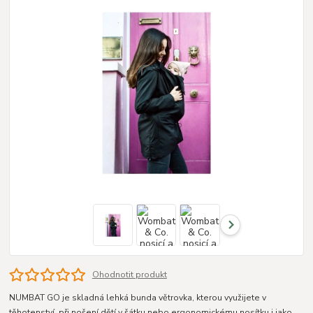
Ohodnotit produkt
NUMBAT GO je skladná lehká bunda větrovka, kterou využijete v
těhotenství, při nošení dětí v šátku nebo ergonomickému nosítku i jako