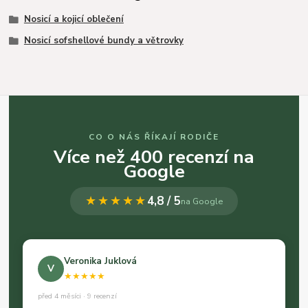
Nosicí a kojicí oblečení
Nosicí sofshellové bundy a větrovky
CO O NÁS ŘÍKAJÍ RODIČE
Více než 400 recenzí na
Google
★★★★★
4,8 / 5
na Google
Veronika Juklová
V
★★★★★
před 4 měsíci · 9 recenzí