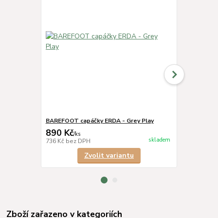
BAREFOOT capáčky ERDA - Grey Play
BellyBoo® -
890 Kč
499 Kč
/
ks
/
ks
skladem
736 Kč
bez DPH
412 Kč
bez 
Zvolit variantu
Zboží zařazeno v kategoriích