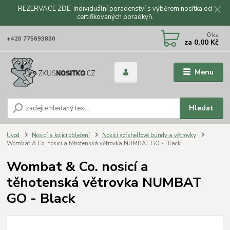
REZERVACE ZDE. Individuální poradenství s výběrem nosítka od
certifikovaných poradkyň.
CZK
0
ks
+420 775693830
za
0,00 Kč
Menu
Hledat
Úvod
Nosicí a kojicí oblečení
Nosicí sofshellové bundy a větrovky
Wombat & Co. nosicí a těhotenská větrovka NUMBAT GO - Black
Wombat & Co. nosicí a
těhotenská větrovka NUMBAT
GO - Black