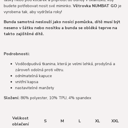
budete potřebovat nosit své miminko.
Větrovka NUMBAT GO
je
vyrobena tak, aby vydržela roky!
Bunda samotná neslouží jako nosící pomůcka, dítě musí být
neseno v šátku nebo nosítku a bunda se obléká teprve na
takto zajištěné dítě.
Podrobnosti:
Voděodpudivá tkanina, která je velmi lehká, prodyšná a
zároveň odolná proti větru.
odnímatelná kapuce
vnitřní kapsa
nastavitelné manžety
Složení:
86% polyester, 10% TPU, 4% spandex
Velikost
S
M
L
XL
XXL
oblečení