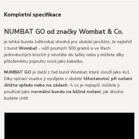
Kompletní specifikace
NUMBAT GO
od značky
Wombat & Co.
je lehká bunda (větrovka) vhodná pro období jaro/léto. Je nejlehčí
z bund
Wombat
- váží pouhých 500 gramů a ve třech
jednoduchých krocích ji smotáte do tašky nebo ji můžete díky
přiloženému popruhu nosit jako kabelku.
NUMBAT GO
je další z řad bund Wombat, které slouží jako 4v1.
Díky vpínací vsadce ji využijete v období
těhotenství, při nošení
dítěte vpředu nebo na zádech
.
A co je nejlepší, můžete ji
používat jako
normální bundu na běžné nošení
, jak dlouho
budete chtít.