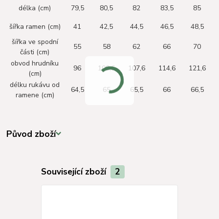
délka (cm)
79,5
80,5
82
83,5
85
šířka ramen (cm)
41
42,5
44,5
46,5
48,5
šířka ve spodní
55
58
62
66
70
části (cm)
obvod hrudníku
96
100,6
107,6
114,6
121,6
(cm)
délku rukávu od
64,5
65
65,5
66
66,5
ramene (cm)
Původ zboží
Související zboží
2