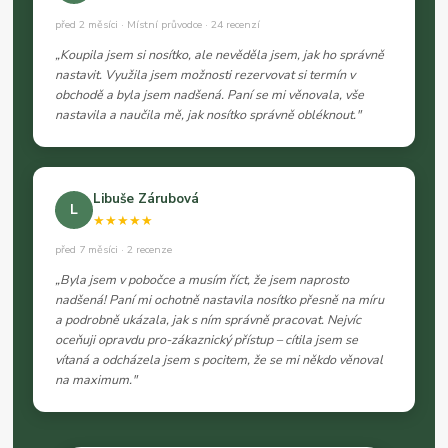
před 2 měsíci · Místní průvodce · 24 recenzí
„Koupila jsem si nosítko, ale nevěděla jsem, jak ho správně
nastavit. Využila jsem možnosti rezervovat si termín v
obchodě a byla jsem nadšená. Paní se mi věnovala, vše
nastavila a naučila mě, jak nosítko správně obléknout."
Libuše Zárubová
L
★★★★★
před 7 měsíci · 2 recenze
„Byla jsem v pobočce a musím říct, že jsem naprosto
nadšená! Paní mi ochotně nastavila nosítko přesně na míru
a podrobně ukázala, jak s ním správně pracovat. Nejvíc
oceňuji opravdu pro-zákaznický přístup – cítila jsem se
vítaná a odcházela jsem s pocitem, že se mi někdo věnoval
na maximum."