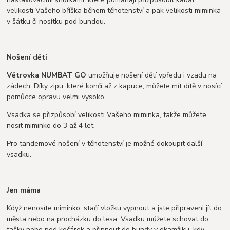
velikosti Vašeho bříška během těhotenství a pak velikosti miminka
v šátku či nosítku pod bundou.
Nošení dětí
Větrovka NUMBAT GO
umožňuje nošení dětí vpředu i vzadu na
zádech. Díky zipu, které končí až z kapuce, můžete mít dítě v nosící
pomůcce opravu velmi vysoko.
Vsadka se přizpůsobí velikosti Vašeho miminka, takže můžete
nosit miminko do 3 až 4 let.
Pro tandemové nošení v těhotenství je možné dokoupit další
vsadku.
Jen máma
Když nenosíte miminko, stačí vložku vypnout a jste připraveni jít do
města nebo na procházku do lesa. Vsadku můžete schovat do
tašky nebo pod kočárek a připnout do bundy v okamžiku, kdy