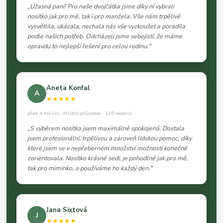
„Úžasná paní! Pro naše dvojčátka jsme díky ní vybrali
nosítko jak pro mě, tak i pro manžela. Vše nám trpělivě
vysvětlila, ukázala, nechala nás vše vyzkoušet a poradila
podle našich potřeb. Odcházeli jsme sebejistí, že máme
opravdu to nejlepší řešení pro celou rodinu."
Aneta Konfal
A
★★★★★
před 4 měsíci · Místní průvodce · 135 recenzí
„S výběrem nosítka jsem maximálně spokojená. Dostala
jsem profesionální, trpělivou a zároveň lidskou pomoc, díky
které jsem se v nepřeberném množství možností konečně
zorientovala. Nosítko krásně sedí, je pohodlné jak pro mě,
tak pro miminko, a používáme ho každý den."
Jana Sixtová
J
★★★★★