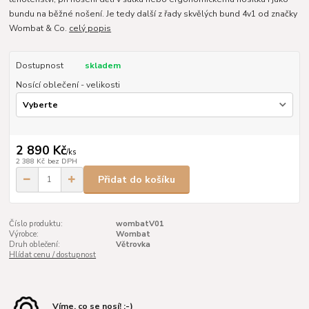
bundu na běžné nošení. Je tedy další z řady skvělých bund 4v1 od značky
Wombat & Co.
celý popis
Dostupnost
skladem
Nosící oblečení - velikosti
2 890 Kč
/
ks
2 388 Kč
bez DPH
Přidat do košíku
Číslo produktu:
wombatV01
Výrobce:
Wombat
Druh oblečení:
Větrovka
Hlídat cenu / dostupnost
Víme, co se nosí! :-)