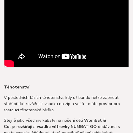
Těhotenství
V posledních fázích těhotenství, kdy už bundu nelze zapnout,
stačí přidat rozšiřující vsadku na zip a voilà - máte prostor pro
rostoucí těhotenské bříško.
Stejně jako všechny kabáty na nošení dětí
Wombat &
Co.
je
rozšiřující vsadka větrovky NUMBAT GO
dodávána s
nastavovacími šňůrkami, které pomáhají přizpůsobit kabát