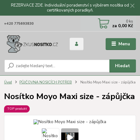
REZERVACE ZDE. Individuální poradenství s výběrem nosítka od
certifikovaných poradkyň.
CZK
0
ks
+420 775693830
za
0,00 Kč
Menu
Hledat
Úvod
PŮJČOVNA NOSICÍCH POTŘEB
Nosítko Moyo Maxi size - zápůjčka
Nosítko Moyo Maxi size - zápůjčka
TOP produkt