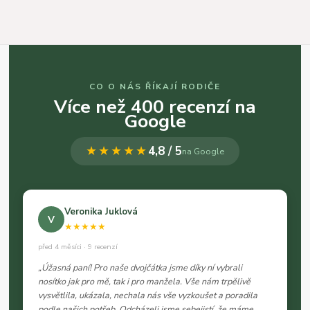
CO O NÁS ŘÍKAJÍ RODIČE
Více než 400 recenzí na
Google
★★★★★
4,8 / 5
na Google
Veronika Juklová
V
★★★★★
před 4 měsíci · 9 recenzí
„Úžasná paní! Pro naše dvojčátka jsme díky ní vybrali
nosítko jak pro mě, tak i pro manžela. Vše nám trpělivě
vysvětlila, ukázala, nechala nás vše vyzkoušet a poradila
podle našich potřeb. Odcházeli jsme sebejistí, že máme