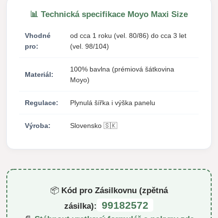
📊 Technická specifikace Moyo Maxi Size
Vhodné
od cca 1 roku (vel. 80/86) do cca 3 let
pro:
(vel. 98/104)
100% bavlna (prémiová šátkovina
Materiál:
Moyo)
Regulace:
Plynulá šířka i výška panelu
Výroba:
Slovensko 🇸🇰
📦
Kód pro Zásilkovnu (zpětná
99182572
zásilka):