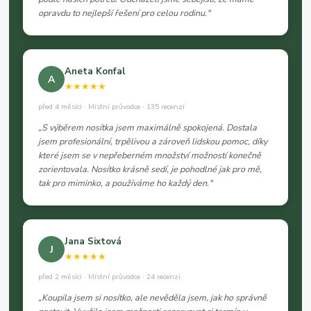
opravdu to nejlepší řešení pro celou rodinu."
Aneta Konfal
A
★★★★★
před 4 měsíci · Místní průvodce · 135 recenzí
„S výběrem nosítka jsem maximálně spokojená. Dostala
jsem profesionální, trpělivou a zároveň lidskou pomoc, díky
které jsem se v nepřeberném množství možností konečně
zorientovala. Nosítko krásně sedí, je pohodlné jak pro mě,
tak pro miminko, a používáme ho každý den."
Jana Sixtová
J
★★★★★
před 2 měsíci · Místní průvodce · 24 recenzí
„Koupila jsem si nosítko, ale nevěděla jsem, jak ho správně