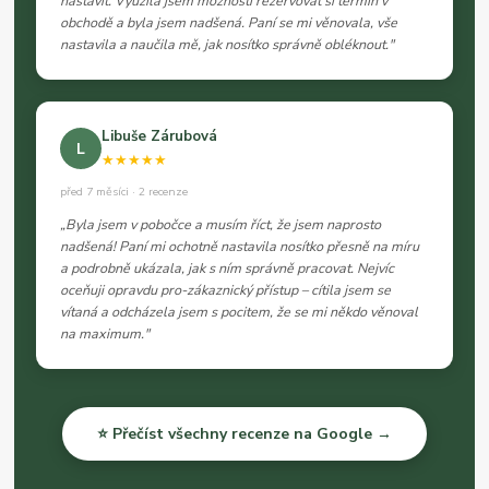
nastavit. Využila jsem možnosti rezervovat si termín v
obchodě a byla jsem nadšená. Paní se mi věnovala, vše
nastavila a naučila mě, jak nosítko správně obléknout."
Libuše Zárubová
L
★★★★★
před 7 měsíci · 2 recenze
„Byla jsem v pobočce a musím říct, že jsem naprosto
nadšená! Paní mi ochotně nastavila nosítko přesně na míru
a podrobně ukázala, jak s ním správně pracovat. Nejvíc
oceňuji opravdu pro-zákaznický přístup – cítila jsem se
vítaná a odcházela jsem s pocitem, že se mi někdo věnoval
na maximum."
⭐ Přečíst všechny recenze na Google →