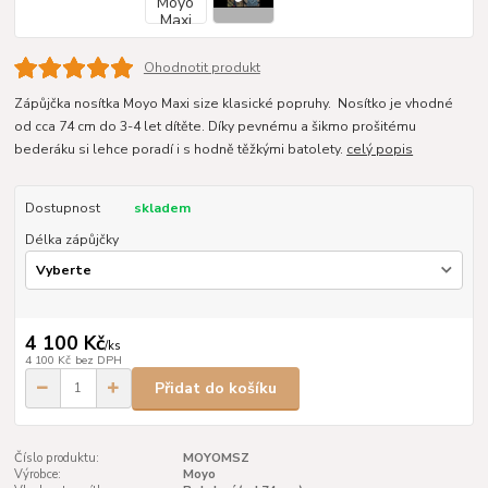
Ohodnotit produkt
Zápůjčka nosítka Moyo Maxi size klasické popruhy. Nosítko je vhodné
od cca 74 cm do 3-4 let dítěte. Díky pevnému a šikmo prošitému
bederáku si lehce poradí i s hodně těžkými batolety.
celý popis
Dostupnost
skladem
Délka zápůjčky
4 100 Kč
/
ks
4 100 Kč
bez DPH
Přidat do košíku
Číslo produktu:
MOYOMSZ
Výrobce:
Moyo