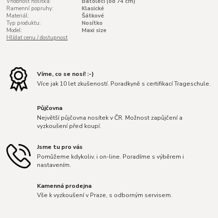
Vhodnost nosítka:
Batolecí (od 74 cm)
Ramenní popruhy:
Klasické
Materiál:
Šátkové
Typ produktu:
Nosítko
Model:
Maxi size
Hlídat cenu / dostupnost
Víme, co se nosí! :-)
Více jak 10 let zkušeností. Poradkyně s certifikací Trageschule.
Půjčovna
Největší půjčovna nosítek v ČR. Možnost zapůjčení a
vyzkoušení před koupí.
Jsme tu pro vás
Pomůžeme kdykoliv, i on-line. Poradíme s výběrem i
nastavením.
Kamenná prodejna
Vše k vyzkoušení v Praze, s odborným servisem.