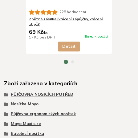
228 hodnocení
Zpětná zásilka (vrácení zápůjčky, vrácení
SONETT Prací
zboží)
69 Kč
329 Kč
/
ks
/
ks
Ihned k použití
57 Kč
bez DPH
272 Kč
bez 
Detail
Zboží zařazeno v kategoriích
PŮJČOVNA NOSICÍCH POTŘEB
Nosítka Moyo
Půjčovna ergonomických nosítek
Moyo Maxi size
Batolecí nosítka