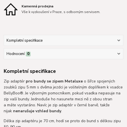
Kamenná prodejna
Vše k vyzkoušení v Praze, s odborným servisem.
Kompletní specifikace
Hodnocení
0
Kompletní specifikace
Zip adaptér
pro bundy se zipem Metaluxe
o šířce spojených
zoubků zipu 5 mm s dvěma jezdci je volitelným doplňkem k vsadce
BellyBoo®. Je výborným pomocníkem, pokud vsadka nepasuje na
zip vaší bundy. Jednoduše ho nasunete mezi ně z obou stran
a máte vystaráno. Navíc je zip adaptér v černé barvě, takže
nijak
nenarušuje vzhled bundy
.
Délka zip adaptéru je 70 cm, hodí se proto do bund s délkou zipu
50–90 cm.