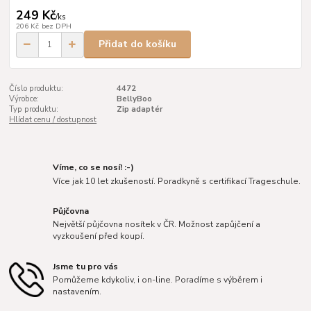
249 Kč
/
ks
206 Kč
bez DPH
Přidat do košíku
Číslo produktu:
4472
Výrobce:
BellyBoo
Typ produktu:
Zip adaptér
Hlídat cenu / dostupnost
Víme, co se nosí! :-)
Více jak 10 let zkušeností. Poradkyně s certifikací Trageschule.
Půjčovna
Největší půjčovna nosítek v ČR. Možnost zapůjčení a
vyzkoušení před koupí.
Jsme tu pro vás
Pomůžeme kdykoliv, i on-line. Poradíme s výběrem i
nastavením.