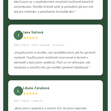
které jsem se v nepřeberném množství možností konečně
zorientovala. Nosítko krásně sedí, je pohodlné jak pro mě,
tak pro miminko, a používáme ho každý den."
Jana Sixtová
J
★★★★★
před 2 měsíci · Místní průvodce · 24 recenzí
„Koupila jsem si nosítko, ale nevěděla jsem, jak ho správně
nastavit. Využila jsem možnosti rezervovat si termín v
obchodě a byla jsem nadšená. Paní se mi věnovala, vše
nastavila a naučila mě, jak nosítko správně obléknout."
Libuše Zárubová
L
★★★★★
před 7 měsíci · 2 recenze
„Byla jsem v pobočce a musím říct, že jsem naprosto