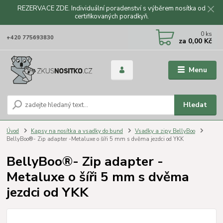
REZERVACE ZDE. Individuální poradenství s výběrem nosítka od
certifikovaných poradkyň.
CZK
0
ks
+420 775693830
za
0,00 Kč
Menu
Hledat
Úvod
Kapsy na nosítka a vsadky do bund
Vsadky a zipy BellyBoo
BellyBoo®- Zip adapter -Metaluxe o šíři 5 mm s dvěma jezdci od YKK
BellyBoo®- Zip adapter -
Metaluxe o šíři 5 mm s dvěma
jezdci od YKK