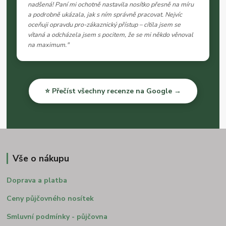
nadšená! Paní mi ochotně nastavila nosítko přesně na míru
a podrobně ukázala, jak s ním správně pracovat. Nejvíc
oceňuji opravdu pro-zákaznický přístup – cítila jsem se
vítaná a odcházela jsem s pocitem, že se mi někdo věnoval
na maximum."
⭐ Přečíst všechny recenze na Google →
Vše o nákupu
Doprava a platba
Ceny půjčovného nosítek
Smluvní podmínky - půjčovna