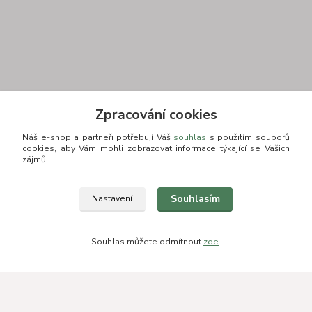
Kontakt
Zpracování cookies
Náš e-shop a partneři potřebují Váš
souhlas
s použitím souborů
cookies, aby Vám mohli zobrazovat informace týkající se Vašich
zájmů.
+420 775693830
Souhlasím
Nastavení
Otevírací doba: PO-PÁ: 9:00-16:00 NUTNÁ REZERVACE
info@zkusnositko.cz
Souhlas můžete odmítnout
zde
.