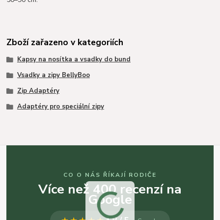
Zboží zařazeno v kategoriích
Kapsy na nosítka a vsadky do bund
Vsadky a zipy BellyBoo
Zip Adaptéry
Adaptéry pro speciální zipy
CO O NÁS ŘÍKAJÍ RODIČE
Více než 400 recenzí na
Google