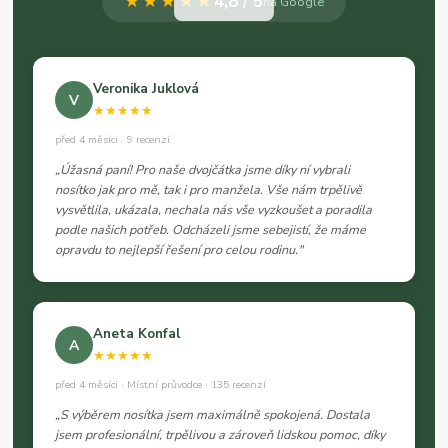
★★★★★
4,8 / 5
na Google
Veronika Juklová
V
★★★★★
před 4 měsíci · 9 recenzí
„Úžasná paní! Pro naše dvojčátka jsme díky ní vybrali
nosítko jak pro mě, tak i pro manžela. Vše nám trpělivě
vysvětlila, ukázala, nechala nás vše vyzkoušet a poradila
podle našich potřeb. Odcházeli jsme sebejistí, že máme
opravdu to nejlepší řešení pro celou rodinu."
Aneta Konfal
A
★★★★★
před 4 měsíci · Místní průvodce · 135 recenzí
„S výběrem nosítka jsem maximálně spokojená. Dostala
jsem profesionální, trpělivou a zároveň lidskou pomoc, díky