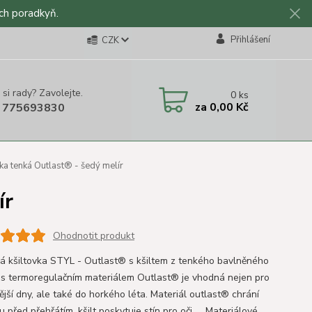
ch poradkyň.
Přihlášení
CZK
 si rady? Zavolejte.
0
ks
za
0,00 Kč
 775693830
ka tenká Outlast® - šedý melír
ír
Ohodnotit produkt
 kšiltovka STYL - Outlast® s kšiltem z tenkého bavlněného
 s termoregulačním materiálem Outlast® je vhodná nejen pro
ější dny, ale také do horkého léta. Materiál outlast® chrání
u před přehřátím, kšilt poskytuje stín pro oči. Materiálové