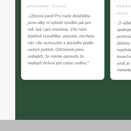
před 4 měsíci · 9 recenzí
před 4 m
recenzí
„Úžasná paní! Pro naše dvojčátka
jsme díky ní vybrali nosítko jak pro
„S výb
mě, tak i pro manžela. Vše nám
spokoje
trpělivě vysvětlila, ukázala, nechala
profesi
nás vše vyzkoušet a poradila podle
lidskou
našich potřeb. Odcházeli jsme
nepřeb
sebejistí, že máme opravdu to
konečně
nejlepší řešení pro celou rodinu."
sedí, j
miminko