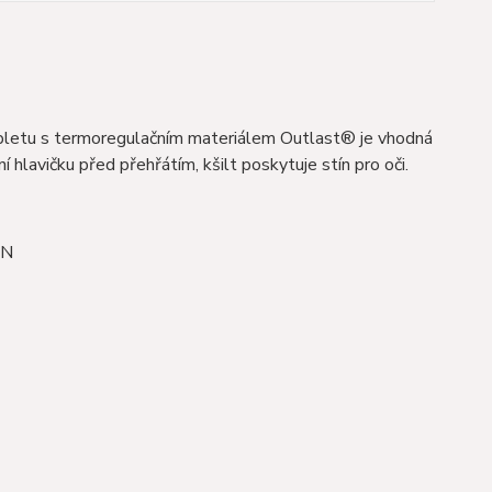
pletu s termoregulačním materiálem Outlast® je vhodná
í hlavičku před přehřátím, kšilt poskytuje stín pro oči.
AN