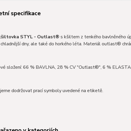
tní specifikace
kšiltovka STYL - Outlast®
s kšiltem z tenkého bavlněného ú
 chladnější dny, ale také do horkého léta. Materiál outlast® chrán
ové složení: 66 % BAVLNA, 28 % CV "Outlast®", 6 % ELAST
jeme dodržovat prací symboly uvedené na etiketě.
zařazeno v kategoriích