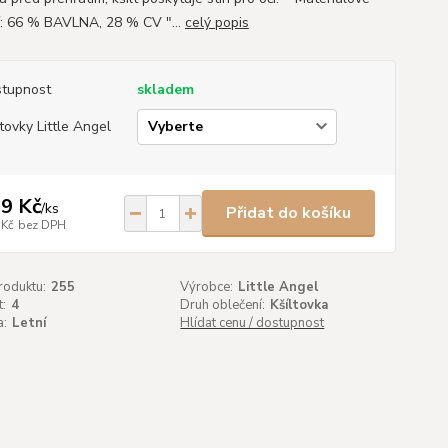
í: 66 % BAVLNA, 28 % CV "...
celý popis
tupnost
skladem
ltovky Little Angel
9 Kč
/
ks
Přidat do košíku
 Kč
bez DPH
roduktu:
255
Výrobce:
Little Angel
t:
4
Druh oblečení:
Kšíltovka
a:
Letní
Hlídat cenu / dostupnost