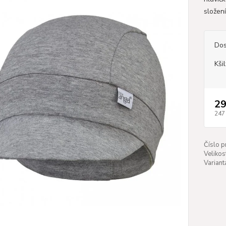
složen
Dos
Kši
29
247
Číslo p
Velikos
Variant