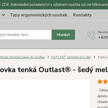
DE. Individuální poradenství s výběrem nosítka od certifikovaný
o
Typy ergonomických nosítek
Kontakty
Nevíte
Hledat
+420
ětské oblečení nejen do nosítka
OUTLAST oblečení pro děti
Kšiltov
tovka tenká Outlast® - šedý mel
Dětská
úpletu
chladn
hlavičk