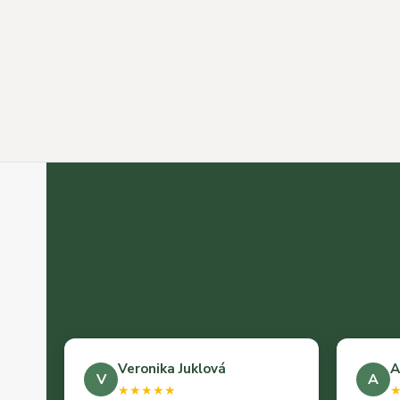
Veronika Juklová
A
V
A
★★★★★