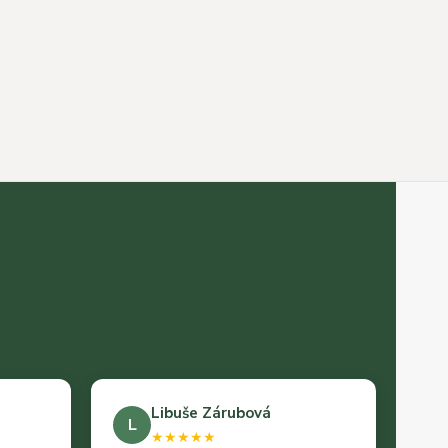
Libuše Zárubová
L
★★★★★