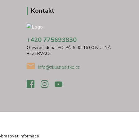
Kontakt
+420 775693830
Otevírací doba: PO-PÁ: 9:00-16:00 NUTNÁ
REZERVACE
info@zkusnositko.cz
obrazovat informace