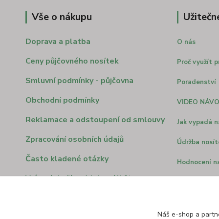
Vše o nákupu
Užitečn
Doprava a platba
O nás
Ceny půjčovného nosítek
Proč využít p
Smluvní podmínky - půjčovna
Poradenství
Obchodní podmínky
VIDEO NÁV
Reklamace a odstoupení od smlouvy
Jak vypadá n
Zpracování osobních údajů
Údržba nosít
Často kladené otázky
Hodnocení n
Vrácení zboží ve 14 denní lhůte
Nosítko vers
10 důvodů pr
Náš e-shop a partn