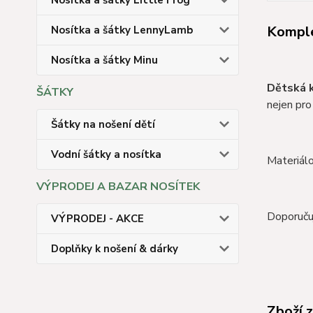
Nosítka a šátky Little Frog
Komple
Nosítka a šátky LennyLamb
Nosítka a šátky Minu
Dětská 
ŠÁTKY
nejen pro
Šátky na nošení dětí
Vodní šátky a nosítka
Materiál
VÝPRODEJ A BAZAR NOSÍTEK
Doporuču
VÝPRODEJ - AKCE
Doplňky k nošení & dárky
Zboží 