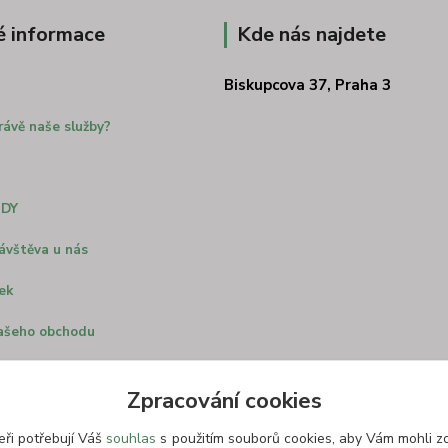
é informace
Kde nás najdete
Biskupcova 37, Praha 3
rávě naše služby?
ODY
ávštěva u nás
ek
ašeho obchodu
us kočárek
Zpracování cookies
oč nosit děti
eři potřebují Váš
souhlas
s použitím souborů cookies, aby Vám mohli z