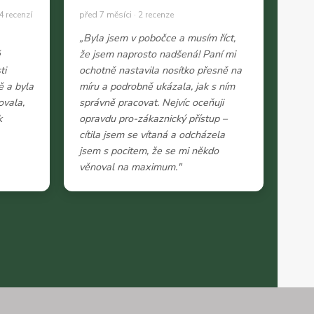
4 recenzí
před 7 měsíci · 2 recenze
„Byla jsem v pobočce a musím říct,
ě
že jsem naprosto nadšená! Paní mi
ti
ochotně nastavila nosítko přesně na
ě a byla
míru a podrobně ukázala, jak s ním
ovala,
správně pracovat. Nejvíc oceňuji
k
opravdu pro-zákaznický přístup –
cítila jsem se vítaná a odcházela
jsem s pocitem, že se mi někdo
věnoval na maximum."