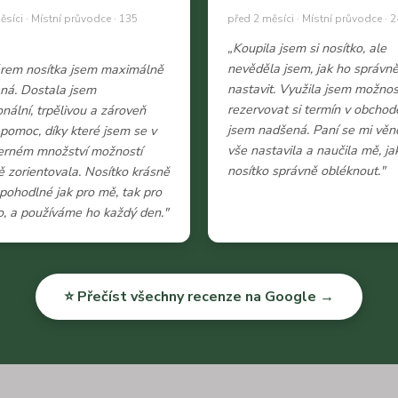
ěsíci · Místní průvodce · 135
před 2 měsíci · Místní průvodce · 2
„Koupila jsem si nosítko, ale
nevěděla jsem, jak ho správn
ěrem nosítka jsem maximálně
nastavit. Využila jsem možnos
ná. Dostala jsem
rezervovat si termín v obchod
onální, trpělivou a zároveň
jsem nadšená. Paní se mi věn
 pomoc, díky které jsem se v
vše nastavila a naučila mě, ja
erném množství možností
nosítko správně obléknout."
 zorientovala. Nosítko krásně
e pohodlné jak pro mě, tak pro
, a používáme ho každý den."
⭐ Přečíst všechny recenze na Google →