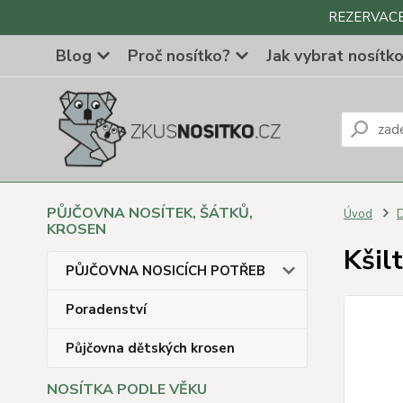
REZERVACE Z
Blog
Proč nosítko?
Jak vybrat nosítk
PŮJČOVNA NOSÍTEK, ŠÁTKŮ,
Úvod
D
KROSEN
Kšil
PŮJČOVNA NOSICÍCH POTŘEB
Poradenství
Půjčovna dětských krosen
NOSÍTKA PODLE VĚKU