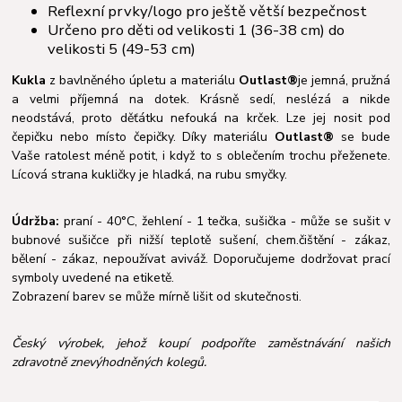
Reflexní prvky/logo pro ještě větší bezpečnost
Určeno pro děti od velikosti 1 (36-38 cm) do
velikosti 5 (49-53 cm)
Kukla
z bavlněného úpletu a materiálu
Outlast®
je jemná, pružná
a velmi příjemná na dotek. Krásně sedí, neslézá a nikde
neodstává, proto děťátku nefouká na krček. Lze jej nosit pod
čepičku nebo místo čepičky. Díky materiálu
Outlast®
se bude
Vaše ratolest méně potit, i když to s oblečením trochu přeženete.
Lícová strana kukličky je hladká, na rubu smyčky.
Údržba:
praní - 40°C, žehlení - 1 tečka, sušička - může se sušit v
bubnové sušičce při nižší teplotě sušení, chem.čištění - zákaz,
bělení - zákaz, nepoužívat aviváž. Doporučujeme dodržovat prací
symboly uvedené na etiketě.
Zobrazení barev se může mírně lišit od skutečnosti.
Český výrobek, jehož koupí podpoříte zaměstnávání našich
zdravotně znevýhodněných kolegů.