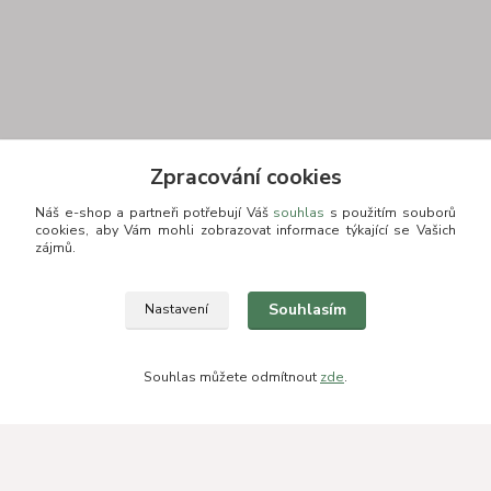
Kontakt
Zpracování cookies
Náš e-shop a partneři potřebují Váš
souhlas
s použitím souborů
cookies, aby Vám mohli zobrazovat informace týkající se Vašich
zájmů.
+420 775693830
Souhlasím
Nastavení
Otevírací doba: PO-PÁ: 9:00-16:00 NUTNÁ REZERVACE
info@zkusnositko.cz
Souhlas můžete odmítnout
zde
.