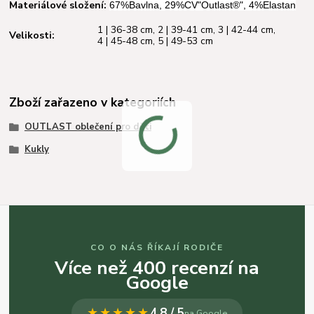
Materiálové složení:
67%Bavlna, 29%CV"Outlast®", 4%Elastan
1 | 36-38 cm
,
2 | 39-41 cm
,
3 | 42-44 cm
,
Velikosti:
4 | 45-48 cm
,
5 | 49-53 cm
Zboží zařazeno v kategoriích
OUTLAST oblečení pro děti
Kukly
CO O NÁS ŘÍKAJÍ RODIČE
Více než 400 recenzí na
Google
★★★★★
4,8 / 5
na Google