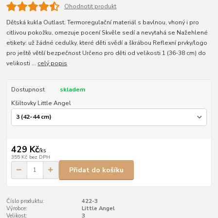
Ohodnotit produkt
Dětská kukla Outlast. Termoregulační materiál s bavlnou, vhoný i pro
citlivou pokožku, omezuje pocení Skvěle sedí a nevytahá se Nažehlené
etikety: už žádné cedulky, které děti svědí a škrábou Reflexní prvky/logo
pro ještě větší bezpečnost Určeno pro děti od velikosti 1 (36-38 cm) do
velikosti ...
celý popis
Dostupnost
skladem
Kšiltovky Little Angel
429 Kč
/
ks
355 Kč
bez DPH
Přidat do košíku
Číslo produktu:
422-3
Výrobce:
Little Angel
Velikost:
3