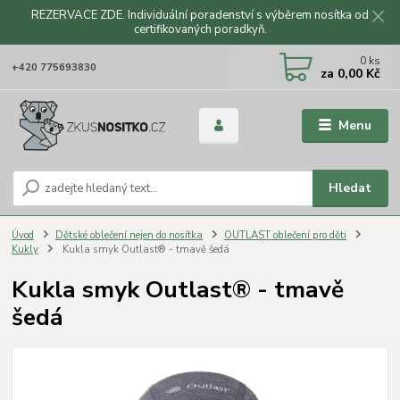
REZERVACE ZDE. Individuální poradenství s výběrem nosítka od
certifikovaných poradkyň.
CZK
0
ks
+420 775693830
za
0,00 Kč
Menu
Hledat
Úvod
Dětské oblečení nejen do nosítka
OUTLAST oblečení pro děti
Kukly
Kukla smyk Outlast® - tmavě šedá
Kukla smyk Outlast® - tmavě
šedá