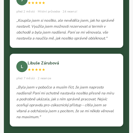
★★★★★
před 2 měsíci · Místní průvodce · 24 recenzí
„Koupila jsem si nosítko, ale nevěděla jsem, jak ho správně
nastavit. Využila jsem možnosti rezervovat si termín v
obchodě a byla jsem nadšená. Paní se mi věnovala, vše
nastavila a naučila mě, jak nosítko správně obléknout."
Libuše Zárubová
L
★★★★★
před 7 měsíci · 2 recenze
„Byla jsem v pobočce a musím říct, že jsem naprosto
nadšená! Paní mi ochotně nastavila nosítko přesně na míru
a podrobně ukázala, jak s ním správně pracovat. Nejvíc
oceňuji opravdu pro-zákaznický přístup – cítila jsem se
vítaná a odcházela jsem s pocitem, že se mi někdo věnoval
na maximum."