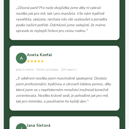
„Úžasná paní! Pro naše dvojčátka jsme díky ní vybrali
nosítko jak pro mě, tak i pro manžela. Vše nám trpělivě
vysvětlila, ukázala, nechala nás vše vyzkoušet a poradila
podle našich potřeb. Odcházeli jsme sebejistí, že máme
opravdu to nejlepší řešení pro celou rodinu."
Aneta Konfal
A
★★★★★
před 4 měsíci · Místní průvodce · 135 recenzí
„S výběrem nosítka jsem maximálně spokojená. Dostala
jsem profesionální, trpělivou a zároveň lidskou pomoc, díky
které jsem se v nepřeberném množství možností konečně
zorientovala. Nosítko krásně sedí, je pohodlné jak pro mě,
tak pro miminko, a používáme ho každý den."
Jana Sixtová
J