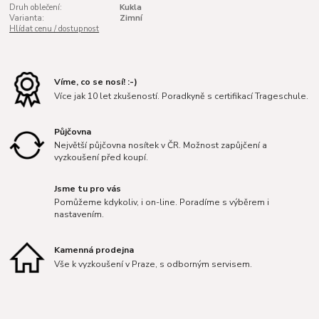
Druh oblečení:
Kukla
Varianta:
Zimní
Hlídat cenu / dostupnost
Víme, co se nosí! :-)
Více jak 10 let zkušeností. Poradkyně s certifikací Trageschule.
Půjčovna
Největší půjčovna nosítek v ČR. Možnost zapůjčení a
vyzkoušení před koupí.
Jsme tu pro vás
Pomůžeme kdykoliv, i on-line. Poradíme s výběrem i
nastavením.
Kamenná prodejna
Vše k vyzkoušení v Praze, s odborným servisem.