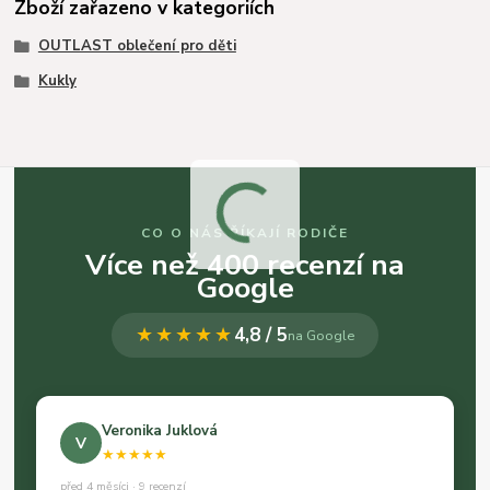
Zboží zařazeno v kategoriích
OUTLAST oblečení pro děti
Kukly
CO O NÁS ŘÍKAJÍ RODIČE
Více než 400 recenzí na
Google
★★★★★
4,8 / 5
na Google
Veronika Juklová
V
★★★★★
před 4 měsíci · 9 recenzí