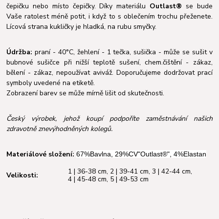
čepičku nebo místo čepičky. Díky materiálu
Outlast®
se bude
Vaše ratolest méně potit, i když to s oblečením trochu přeženete.
Lícová strana kukličky je hladká, na rubu smyčky.
Údržba:
praní - 40°C, žehlení - 1 tečka, sušička - může se sušit v
bubnové sušičce při nižší teplotě sušení, chem.čištění - zákaz,
bělení - zákaz, nepoužívat aviváž. Doporučujeme dodržovat prací
symboly uvedené na etiketě.
Zobrazení barev se může mírně lišit od skutečnosti.
Český výrobek, jehož koupí podpoříte zaměstnávání našich
zdravotně znevýhodněných kolegů.
Materiálové složení:
67%Bavlna, 29%CV"Outlast®", 4%Elastan
1 | 36-38 cm
,
2 | 39-41 cm
,
3 | 42-44 cm
,
Velikosti:
4 | 45-48 cm
,
5 | 49-53 cm