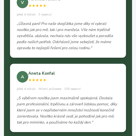
V
★★★★★
před 4 měsíci · 9 recenzí
„Úžasná paní! Pro naše dvojčátka jsme díky ní vybrali
nosítko jak pro mě, tak i pro manžela. Vše nám trpělivě
vysvětlila, ukázala, nechala nás vše vyzkoušet a poradila
podle našich potřeb. Odcházeli jsme sebejistí, že máme
opravdu to nejlepší řešení pro celou rodinu."
Aneta Konfal
A
★★★★★
před 4 měsíci · Místní průvodce · 135 recenzí
„S výběrem nosítka jsem maximálně spokojená. Dostala
jsem profesionální, trpělivou a zároveň lidskou pomoc, díky
které jsem se v nepřeberném množství možností konečně
zorientovala. Nosítko krásně sedí, je pohodlné jak pro mě,
tak pro miminko, a používáme ho každý den."