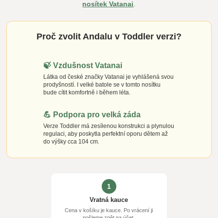
nosítek Vatanai
.
Proč zvolit Andalu v Toddler verzi?
🍃 Vzdušnost Vatanai
Látka od české značky Vatanai je vyhlášená svou
prodyšností. I velké batole se v tomto nosítku
bude cítit komfortně i během léta.
💪 Podpora pro velká záda
Verze Toddler má zesílenou konstrukci a plynulou
regulaci, aby poskytla perfektní oporu dětem až
do výšky cca 104 cm.
1
Vratná kauce
Cena v košíku je kauce. Po vrácení ji
pošleme zpět na účet.