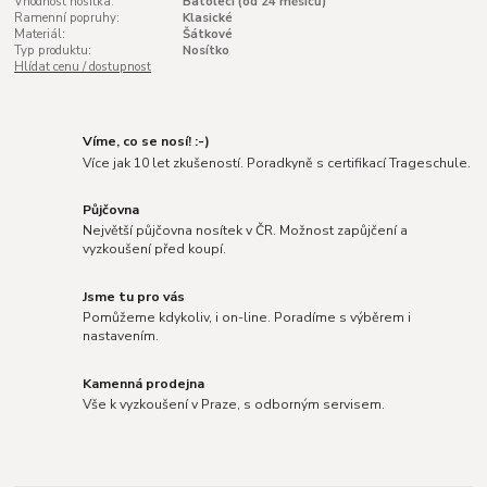
Vhodnost nosítka:
Batolecí (od 24 měsíců)
Ramenní popruhy:
Klasické
Materiál:
Šátkové
Typ produktu:
Nosítko
Hlídat cenu / dostupnost
Víme, co se nosí! :-)
Více jak 10 let zkušeností. Poradkyně s certifikací Trageschule.
Půjčovna
Největší půjčovna nosítek v ČR. Možnost zapůjčení a
vyzkoušení před koupí.
Jsme tu pro vás
Pomůžeme kdykoliv, i on-line. Poradíme s výběrem i
nastavením.
Kamenná prodejna
Vše k vyzkoušení v Praze, s odborným servisem.