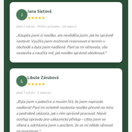
Jana Sixtová
J
★★★★★
před 2 měsíci · Místní průvodce · 24 recenzí
„Koupila jsem si nosítko, ale nevěděla jsem, jak ho správně
nastavit. Využila jsem možnosti rezervovat si termín v
obchodě a byla jsem nadšená. Paní se mi věnovala, vše
nastavila a naučila mě, jak nosítko správně obléknout."
Libuše Zárubová
L
★★★★★
před 7 měsíci · 2 recenze
„Byla jsem v pobočce a musím říct, že jsem naprosto
nadšená! Paní mi ochotně nastavila nosítko přesně na míru
a podrobně ukázala, jak s ním správně pracovat. Nejvíc
oceňuji opravdu pro-zákaznický přístup – cítila jsem se
vítaná a odcházela jsem s pocitem, že se mi někdo věnoval
na maximum."