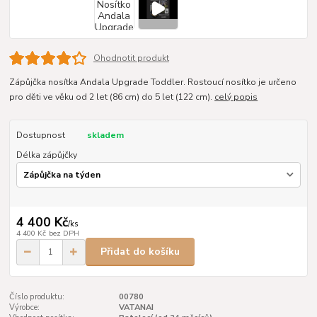
Ohodnotit produkt
Zápůjčka nosítka Andala Upgrade Toddler. Rostoucí nosítko je určeno
pro děti ve věku od 2 let (86 cm) do 5 let (122 cm).
celý popis
Dostupnost
skladem
Délka zápůjčky
4 400 Kč
/
ks
4 400 Kč
bez DPH
Přidat do košíku
Číslo produktu:
00780
Výrobce:
VATANAI