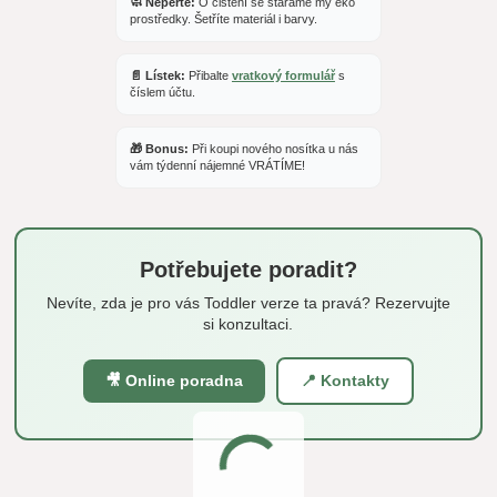
🧼 Neperte:
O čištění se staráme my eko
prostředky. Šetříte materiál i barvy.
📄 Lístek:
Přibalte
vratkový formulář
s
číslem účtu.
🎁 Bonus:
Při koupi nového nosítka u nás
vám týdenní nájemné VRÁTÍME!
Potřebujete poradit?
Nevíte, zda je pro vás Toddler verze ta pravá? Rezervujte
si konzultaci.
🎥 Online poradna
📍 Kontakty