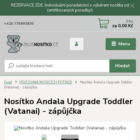
REZERVACE ZDE. Individuální poradenství s výběrem nosítka od
certifikovaných poradkyň.
CZK
0
ks
+420 775693830
za
0,00 Kč
Menu
Hledat
Úvod
PŮJČOVNA NOSICÍCH POTŘEB
Nosítko Andala Upgrade Toddler
(Vatanai) - zápůjčka
Nosítko Andala Upgrade Toddler
(Vatanai) - zápůjčka