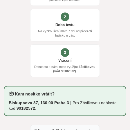
2
Doba testu
Na vyzkoušení máte 7 dní od převzetí
balíčku u vás.
3
Vrácení
Donesete k nám, nebo využijte
Zásilkovnu
(kód 99182572)
.
📦 Kam nosítko vrátit?
Biskupcova 37, 130 00 Praha 3
| Pro Zásilkovnu nahlaste
kód
99182572
.