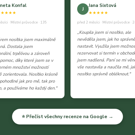
neta Konfal
Jana Sixtová
J
★★★★★
★★★★★
ěsíci · Místní průvodce · 135
před 2 měsíci · Místní průvodce · 2
„Koupila jsem si nosítko, ale
nevěděla jsem, jak ho správn
ěrem nosítka jsem maximálně
nastavit. Využila jsem možnos
ná. Dostala jsem
rezervovat si termín v obchod
onální, trpělivou a zároveň
jsem nadšená. Paní se mi věn
 pomoc, díky které jsem se v
vše nastavila a naučila mě, ja
erném množství možností
nosítko správně obléknout."
 zorientovala. Nosítko krásně
e pohodlné jak pro mě, tak pro
, a používáme ho každý den."
⭐ Přečíst všechny recenze na Google →