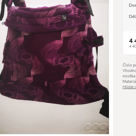
Dos
Dél
4 
4 4
Číslo p
Vhodno
nosítka
Materiá
Hlídat 