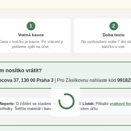
1
2
Vratná kauce
Doba testu
Cena v košíku je kauce. Po vrácení ji
Na vyzkoušení máte 7 dní od
pošleme zpět na účet.
balíčku u vás.
m nosítko vrátit?
cova 37, 130 00 Praha 3
| Pro Zásilkovnu nahlaste kód
99182
 Neperte:
O čištění se staráme my eko
📄 Lístek:
Přibalte
vratkový fo
středky. Šetříte materiál i barvy.
číslem účtu.