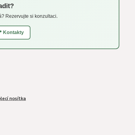
adit?
á? Rezervujte si konzultaci.
 Kontakty
lecí nosítka