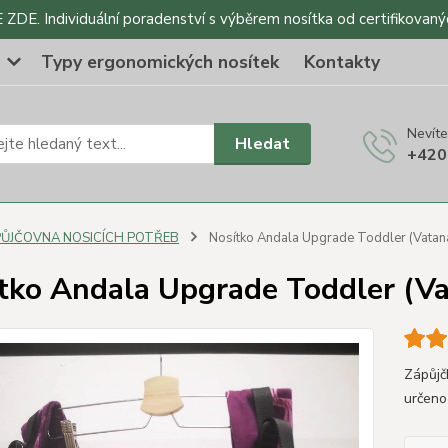
DE. Individuální poradenství s výběrem nosítka od certifikovaný
o
Typy ergonomických nosítek
Kontakty
Nevíte
Hledat
+420
PŮJČOVNA NOSICÍCH POTŘEB
Nosítko Andala Upgrade Toddler (Vatana
tko Andala Upgrade Toddler (Vat
Zápůjč
určeno 