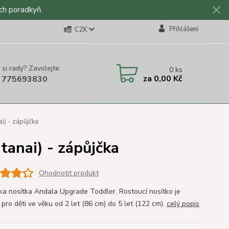
ch poradkyň.
Přihlášení
CZK
 si rady? Zavolejte.
0
ks
za
0,00 Kč
 775693830
i) - zápůjčka
anai) - zápůjčka
Ohodnotit produkt
ka nosítka Andala Upgrade Toddler. Rostoucí nosítko je
pro děti ve věku od 2 let (86 cm) do 5 let (122 cm).
celý popis