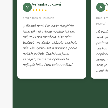
Veronika Juklová
A
V
A
★★★★★
před 4 měsíci · 9 recenzí
před 4 m
recenzí
„Úžasná paní! Pro naše dvojčátka
jsme díky ní vybrali nosítko jak pro
„S výb
mě, tak i pro manžela. Vše nám
spokoje
trpělivě vysvětlila, ukázala, nechala
profesi
nás vše vyzkoušet a poradila podle
lidskou
našich potřeb. Odcházeli jsme
nepřeb
sebejistí, že máme opravdu to
konečně
nejlepší řešení pro celou rodinu."
sedí, j
miminko