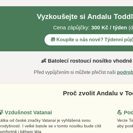
Vyzkoušejte si Andalu Todd
Cena zápůjčky:
300 Kč / týden
(d
🎁 Koupíte u nás nové? Týdenní pů
👶 Batolecí rostoucí nosítko vhodné 
Před vypůjčením si můžete přečíst naši
podrob
Proč zvolit Andalu v To
🍃 Vzdušnost Vatanai
💪 Pod
Látka od české značky Vatanai je vyhlášená svou
Verze To
rodyšností. I velké batole se v tomto nosítku bude cítit
aby posk
omfortně i během léta.