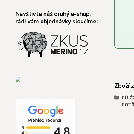
Navštivte náš druhý e-shop,
rádi vám objednávky sloučíme:
Zboží 
PŮJČ
POTŘ