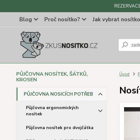
REZERVACE Z
Blog
Proč nosítko?
Jak vybrat nosítk
PŮJČOVNA NOSÍTEK, ŠÁTKŮ,
Úvod
KROSEN
Nosí
PŮJČOVNA NOSICÍCH POTŘEB
Půjčovna ergonomických
nosítek
Půjčovna nosítek pro dvojčátka