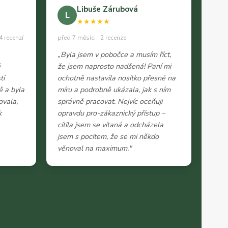
Libuše Zárubová
L
★★★★★
4 recenzí
před 7 měsíci · 2 recenze
„Byla jsem v pobočce a musím říct,
ě
že jsem naprosto nadšená! Paní mi
ti
ochotně nastavila nosítko přesně na
ě a byla
míru a podrobně ukázala, jak s ním
ovala,
správně pracovat. Nejvíc oceňuji
k
opravdu pro-zákaznický přístup –
cítila jsem se vítaná a odcházela
jsem s pocitem, že se mi někdo
věnoval na maximum."