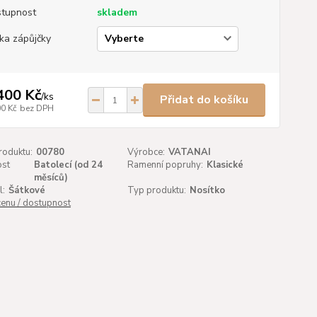
tupnost
skladem
ka zápůjčky
400 Kč
/
ks
Přidat do košíku
00 Kč
bez DPH
roduktu:
00780
Výrobce:
VATANAI
st
Batolecí (od 24
Ramenní popruhy:
Klasické
:
měsíců)
l:
Šátkové
Typ produktu:
Nosítko
cenu / dostupnost