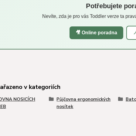
Potřebujete por
Nevíte, zda je pro vás Toddler verze ta prav
🎥 Online poradna

zařazeno v kategoriích
OVNA NOSICÍCH
Půjčovna ergonomických
Bato
EB
nosítek