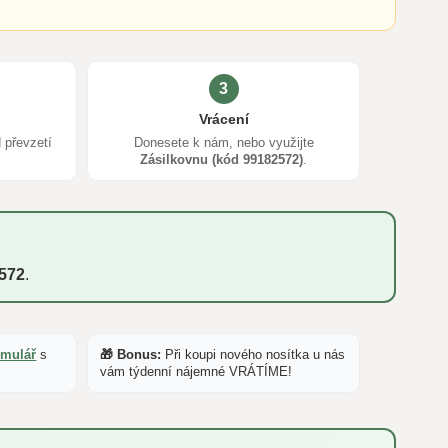
3
Vrácení
 převzetí
Donesete k nám, nebo využijte
Zásilkovnu (kód 99182572)
.
572
.
rmulář
s
🎁 Bonus:
Při koupi nového nosítka u nás
vám týdenní nájemné VRÁTÍME!