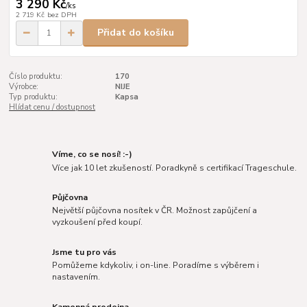
3 290 Kč
/
ks
2 719 Kč
bez DPH
Přidat do košíku
Číslo produktu:
170
Výrobce:
NIJE
Typ produktu:
Kapsa
Hlídat cenu / dostupnost
Víme, co se nosí! :-)
Více jak 10 let zkušeností. Poradkyně s certifikací Trageschule.
Půjčovna
Největší půjčovna nosítek v ČR. Možnost zapůjčení a
vyzkoušení před koupí.
Jsme tu pro vás
Pomůžeme kdykoliv, i on-line. Poradíme s výběrem i
nastavením.
Kamenná prodejna