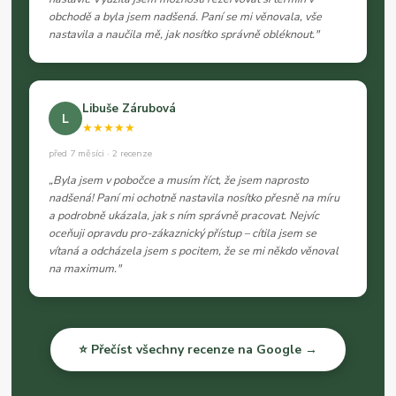
obchodě a byla jsem nadšená. Paní se mi věnovala, vše
nastavila a naučila mě, jak nosítko správně obléknout."
Libuše Zárubová
L
★★★★★
před 7 měsíci · 2 recenze
„Byla jsem v pobočce a musím říct, že jsem naprosto
nadšená! Paní mi ochotně nastavila nosítko přesně na míru
a podrobně ukázala, jak s ním správně pracovat. Nejvíc
oceňuji opravdu pro-zákaznický přístup – cítila jsem se
vítaná a odcházela jsem s pocitem, že se mi někdo věnoval
na maximum."
⭐ Přečíst všechny recenze na Google →