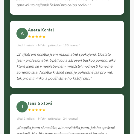
opravdu to nejlepší řešení pro celou rodinu."
Aneta Konfal
A
★★★★★
před 4 měsíci · Místní průvodce · 135 recenzí
„S výběrem nosítka jsem maximálně spokojená. Dostala
jsem profesionální, trpělivou a zároveň lidskou pomoc, díky
které jsem se v nepřeberném množství možností konečně
zorientovala. Nosítko krásně sedí, je pohodlné jak pro mě,
tak pro miminko, a používáme ho každý den."
Jana Sixtová
J
★★★★★
před 2 měsíci · Místní průvodce · 24 recenzí
„Koupila jsem si nosítko, ale nevěděla jsem, jak ho správně
nastavit. Využila jsem možnosti rezervovat si termín v