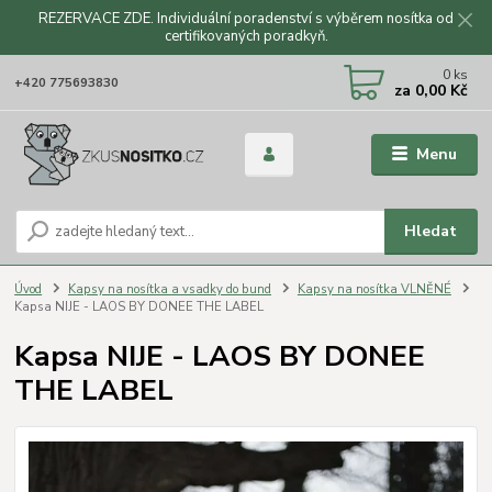
REZERVACE ZDE. Individuální poradenství s výběrem nosítka od
certifikovaných poradkyň.
CZK
0
ks
+420 775693830
za
0,00 Kč
Menu
Hledat
Úvod
Kapsy na nosítka a vsadky do bund
Kapsy na nosítka VLNĚNÉ
Kapsa NIJE - LAOS BY DONEE THE LABEL
Kapsa NIJE - LAOS BY DONEE
THE LABEL