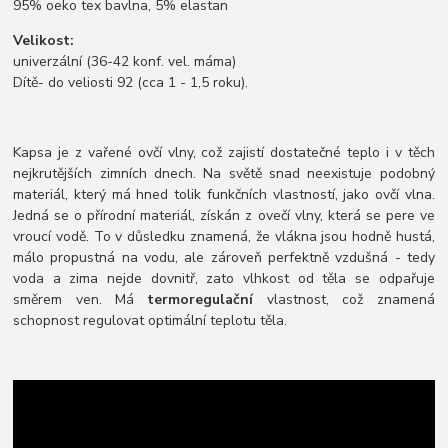
95% oeko tex bavlna, 5% elastan
Velikost:
univerzální (36-42 konf. vel. máma)
Dítě- do veliosti 92 (cca 1 - 1,5 roku).
Kapsa je z vařené ovčí vlny, což zajistí dostatečné teplo i v těch
nejkrutějších zimních dnech. Na světě snad neexistuje podobný
materiál, který má hned tolik funkčních vlastností, jako ovčí vlna.
Jedná se o přírodní materiál, získán z ovečí vlny, která se pere ve
vroucí vodě. To v důsledku znamená, že vlákna jsou hodně hustá,
málo propustná na vodu, ale zároveň perfektně vzdušná - tedy
voda a zima nejde dovnitř, zato vlhkost od těla se odpařuje
směrem ven. Má
termoregulační
vlastnost, což znamená
schopnost regulovat optimální teplotu těla.