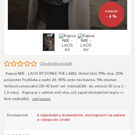
3 430 Kč
- 4 %
Ohodnotit produkt
Kapsa NIJE - LAOS BY DONEE THE LABEL Vrchní část:75% vlna, 25%
polyester Podšívka a zadní díl: 95% oeko tex bavlna, 5% elastan
Velikost:univerzální (36-42 konf. vel. máma)Dítě- do veliosti 92 (cca 1 -
1,5 roku). Kapsa je z vařené ovčí vlny, což zajistí dostatečné teplo i v
těch nejkrutějš...
celý popis
Dostupnost
k objednání u dodavatele, dostupnost na našem
e-shopu do 14 dní