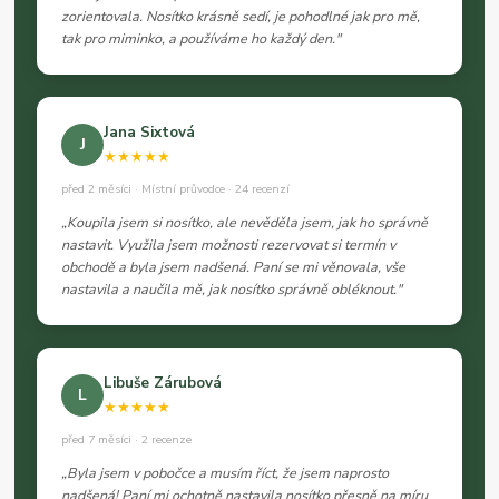
zorientovala. Nosítko krásně sedí, je pohodlné jak pro mě,
tak pro miminko, a používáme ho každý den."
Jana Sixtová
J
★★★★★
před 2 měsíci · Místní průvodce · 24 recenzí
„Koupila jsem si nosítko, ale nevěděla jsem, jak ho správně
nastavit. Využila jsem možnosti rezervovat si termín v
obchodě a byla jsem nadšená. Paní se mi věnovala, vše
nastavila a naučila mě, jak nosítko správně obléknout."
Libuše Zárubová
L
★★★★★
před 7 měsíci · 2 recenze
„Byla jsem v pobočce a musím říct, že jsem naprosto
nadšená! Paní mi ochotně nastavila nosítko přesně na míru