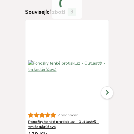
Související zboží
3
2 hodnocení
Ponožky tenké protiskluz - Outlast® -
Kukla smyk 
tm.šedá/růžová