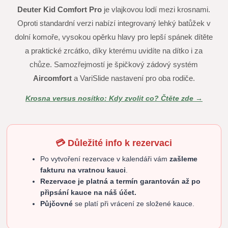
Deuter Kid Comfort Pro
je vlajkovou lodí mezi krosnami.
Oproti standardní verzi nabízí integrovaný lehký batůžek v
dolní komoře, vysokou opěrku hlavy pro lepší spánek dítěte
a praktické zrcátko, díky kterému uvidíte na dítko i za
chůze. Samozřejmostí je špičkový zádový systém
Aircomfort
a VariSlide nastavení pro oba rodiče.
Krosna versus nosítko: Kdy zvolit co? Čtěte zde →
💳 Důležité info k rezervaci
Po vytvoření rezervace v kalendáři vám
zašleme
fakturu na vratnou kauci
.
Rezervace je platná a termín garantován až po
připsání kauce na náš účet.
Půjčovné
se platí při vrácení ze složené kauce.