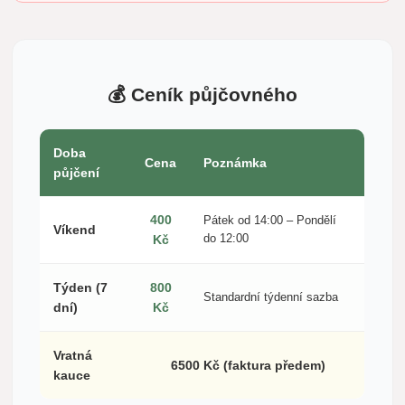
💰 Ceník půjčovného
Doba
Cena
Poznámka
půjčení
400
Pátek od 14:00 – Pondělí
Víkend
Kč
do 12:00
Týden (7
800
Standardní týdenní sazba
dní)
Kč
Vratná
6500 Kč (faktura předem)
kauce