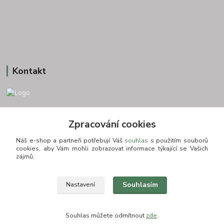
Kontakt
+420 775693830
Zpracování cookies
Otevírací doba: PO-PÁ: 9:00-16:00 NUTNÁ REZERVACE
Náš e-shop a partneři potřebují Váš
souhlas
s použitím souborů
info@zkusnositko.cz
cookies, aby Vám mohli zobrazovat informace týkající se Vašich
zájmů.
Souhlasím
Nastavení
© Copyright 2015-2026 ZkusNositko.cz
Souhlas můžete odmítnout
zde
.
Vytvořeno na
Eshop-rychle.cz