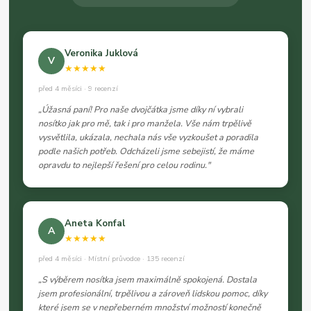
Veronika Juklová
V
★★★★★
před 4 měsíci · 9 recenzí
„Úžasná paní! Pro naše dvojčátka jsme díky ní vybrali
nosítko jak pro mě, tak i pro manžela. Vše nám trpělivě
vysvětlila, ukázala, nechala nás vše vyzkoušet a poradila
podle našich potřeb. Odcházeli jsme sebejistí, že máme
opravdu to nejlepší řešení pro celou rodinu."
Aneta Konfal
A
★★★★★
před 4 měsíci · Místní průvodce · 135 recenzí
„S výběrem nosítka jsem maximálně spokojená. Dostala
jsem profesionální, trpělivou a zároveň lidskou pomoc, díky
které jsem se v nepřeberném množství možností konečně