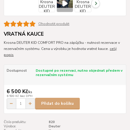
Ohodnotit produkt
VRATNÁ KAUCE
Krosna DEUTER KID COMFORT PRO na zápůjčku - nutnost rezervace v
rezervačním systému. Cena u výrobku je hodnota vratné kauce.
celý
popis
Dostupnost
Dostupné po rezervaci, nutno objednat předem v
rezervačním systému
6 500 Kč
/
ks
6 500 Kč
bez DPH
Přidat do košíku
Číslo produktu:
820
Výrobce:
Deuter