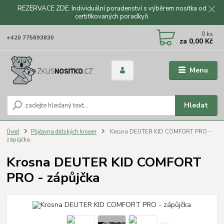
REZERVACE ZDE. Individuální poradenství s výběrem nosítka od
certifikovaných poradkyň.
CZK
0
ks
+420 775693830
za
0,00 Kč
Menu
Hledat
Úvod
Půjčovna dětských krosen
Krosna DEUTER KID COMFORT PRO -
zápůjčka
Krosna DEUTER KID COMFORT
PRO - zápůjčka