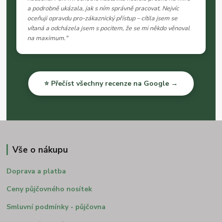
a podrobně ukázala, jak s ním správně pracovat. Nejvíc
oceňuji opravdu pro-zákaznický přístup – cítila jsem se
vítaná a odcházela jsem s pocitem, že se mi někdo věnoval
na maximum."
⭐ Přečíst všechny recenze na Google →
Vše o nákupu
Doprava a platba
Ceny půjčovného nosítek
Smluvní podmínky - půjčovna