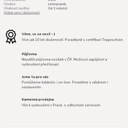
Výrobce:
LennyLamb
Vhodnost nosítka:
Od 2 měsíců
Hlídat cenu / dostupnost
Víme, co se nosí! :-)
Více jak 10 let zkušeností. Poradkyně s certifikací Trageschule.
Půjčovna
Největší půjčovna nosítek v ČR. Možnost zapůjčení a
vyzkoušení před koupí.
Jsme tu pro vás
Pomůžeme kdykoliv, i on-line. Poradíme s výběrem i
nastavením.
Kamenná prodejna
Vše k vyzkoušení v Praze, s odborným servisem.