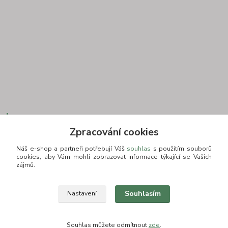
Kontakt
Zpracování cookies
Náš e-shop a partneři potřebují Váš
souhlas
s použitím souborů
cookies, aby Vám mohli zobrazovat informace týkající se Vašich
+420 775693830
zájmů.
Otevírací doba: PO-PÁ: 9:00-16:00 NUTNÁ REZERVACE
info@zkusnositko.cz
Souhlasím
Nastavení
Souhlas můžete odmítnout
zde
.