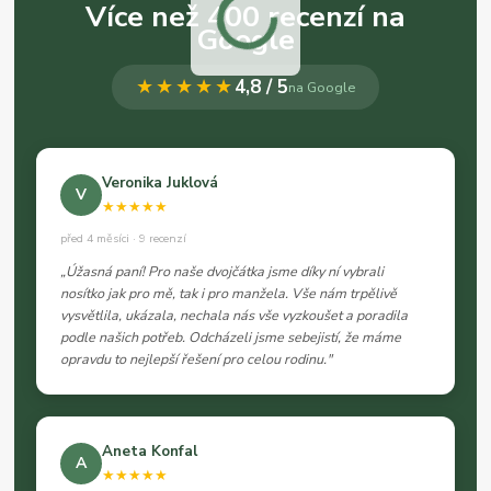
Více než 400 recenzí na
Google
★★★★★
4,8 / 5
na Google
Veronika Juklová
V
★★★★★
před 4 měsíci · 9 recenzí
„Úžasná paní! Pro naše dvojčátka jsme díky ní vybrali
nosítko jak pro mě, tak i pro manžela. Vše nám trpělivě
vysvětlila, ukázala, nechala nás vše vyzkoušet a poradila
podle našich potřeb. Odcházeli jsme sebejistí, že máme
opravdu to nejlepší řešení pro celou rodinu."
Aneta Konfal
A
★★★★★