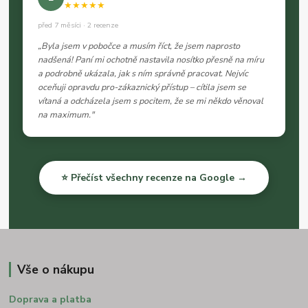
★★★★★
před 7 měsíci · 2 recenze
„Byla jsem v pobočce a musím říct, že jsem naprosto
nadšená! Paní mi ochotně nastavila nosítko přesně na míru
a podrobně ukázala, jak s ním správně pracovat. Nejvíc
oceňuji opravdu pro-zákaznický přístup – cítila jsem se
vítaná a odcházela jsem s pocitem, že se mi někdo věnoval
na maximum."
⭐ Přečíst všechny recenze na Google →
Vše o nákupu
Doprava a platba