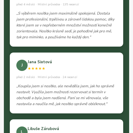
před 4 měsíci · Místní průvodce · 135 recenzí
„S výběrem nosítka jsem maximálně spokojená. Dostala
jsem profesionální, trpělivou a zároveň lidskou pomoc, díky
které jsem se v nepřeberném množství možností konečně
zorientovala. Nosítko krásně sedí, je pohodlné jak pro mě,
tak pro miminko, a používáme ho každý den."
Jana Sixtová
J
★★★★★
před 2 měsíci · Místní průvodce · 24 recenzí
„Koupila jsem si nosítko, ale nevěděla jsem, jak ho správně
nastavit. Využila jsem možnosti rezervovat si termín v
obchodě a byla jsem nadšená. Paní se mi věnovala, vše
nastavila a naučila mě, jak nosítko správně obléknout."
Libuše Zárubová
L