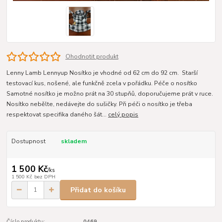
Ohodnotit produkt
Lenny Lamb Lennyup Nosítko je vhodné od 62 cm do 92 cm. Starší
testovací kus, nošené, ale funkčně zcela v pořádku. Péče o nosítko
Samotné nosítko je možno prát na 30 stupňů, doporučujeme prát v ruce.
Nosítko nebělte, nedávejte do sušičky. Při péči o nosítko je třeba
respektovat specifika daného šát...
celý popis
Dostupnost
skladem
1 500 Kč
/
ks
1 500 Kč
bez DPH
Přidat do košíku
Číslo produktu:
0469