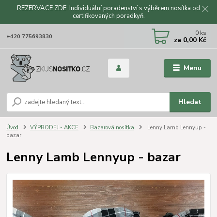
REZERVACE ZDE. Individuální poradenství s výběrem nosítka od
certifikovaných poradkyň.
CZK
0
ks
+420 775693830
za
0,00 Kč
Menu
Hledat
Úvod
VÝPRODEJ - AKCE
Bazarová nosítka
Lenny Lamb Lennyup -
bazar
Lenny Lamb Lennyup - bazar