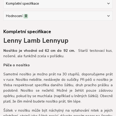
Kompletní specifikace
Hodnocení
0
Kompletní specifikace
Lenny Lamb Lennyup
Nosítko je vhodné od 62 cm do 92 cm.
Starší testovací kus,
nošené, ale funkčně zcela v pořádku.
Péče o nosítko
Samotné nosítko je možno prát na 30 stupňů, doporučujeme prát
v ruce. Nosítko nebělte, nedávejte do sušičky. Při péči o nosítko je
třeba respektovat specifika daného šátku, druh pracího prášku a
podobně. Nosítko se nežehlí. Možné je žehlit pouze zádovou
opěrku, pokud by se muchlala (například u lněných šátků). Obecně
platí, že čím méně budete nosítko prát, tím lépe.
Šátek v nosítku může být náchylný na vytahování nitek a jejich
přetržení, stejně jako šátek nosící, dávejte prosím pozor na šperky,