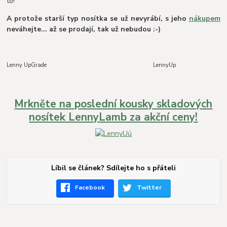
to!
A protože starší typ nosítka se už nevyrábí, s jeho
nákupem
neváhejte... až se prodají, tak už nebudou :-)
Lenny UpGrade LennyUp
Mrkněte na poslední kousky skladových
nosítek LennyLamb za akční ceny!
Líbil se článek? Sdílejte ho s přáteli
Facebook
Twitter