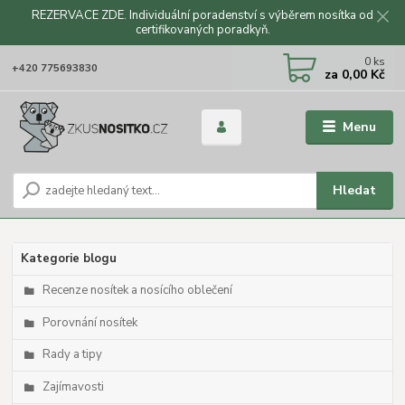
REZERVACE ZDE. Individuální poradenství s výběrem nosítka od
certifikovaných poradkyň.
CZK
0
ks
+420 775693830
za
0,00 Kč
Menu
Hledat
Kategorie blogu
Recenze nosítek a nosícího oblečení
Porovnání nosítek
Rady a tipy
Zajímavosti