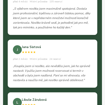
před 4 měsíci · Místní průvodce · 135 recenzí
„S výběrem nosítka jsem maximálně spokojená. Dostala
jsem profesionální, trpělivou a zároveň lidskou pomoc, díky
které jsem se v nepřeberném množství možností konečně
zorientovala. Nosítko krásně sedí, je pohodlné jak pro mě,
tak pro miminko, a používáme ho každý den."
Jana Sixtová
J
★★★★★
před 2 měsíci · Místní průvodce · 24 recenzí
„Koupila jsem si nosítko, ale nevěděla jsem, jak ho správně
nastavit. Využila jsem možnosti rezervovat si termín v
obchodě a byla jsem nadšená. Paní se mi věnovala, vše
nastavila a naučila mě, jak nosítko správně obléknout."
Libuše Zárubová
L
★★★★★