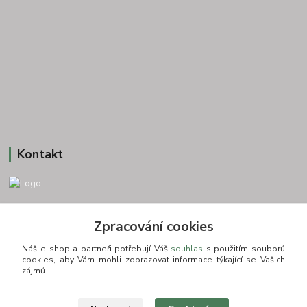
Kontakt
+420 775693830
Zpracování cookies
Otevírací doba: PO-PÁ: 9:00-16:00 NUTNÁ REZERVACE
Náš e-shop a partneři potřebují Váš
souhlas
s použitím souborů
info@zkusnositko.cz
cookies, aby Vám mohli zobrazovat informace týkající se Vašich
zájmů.