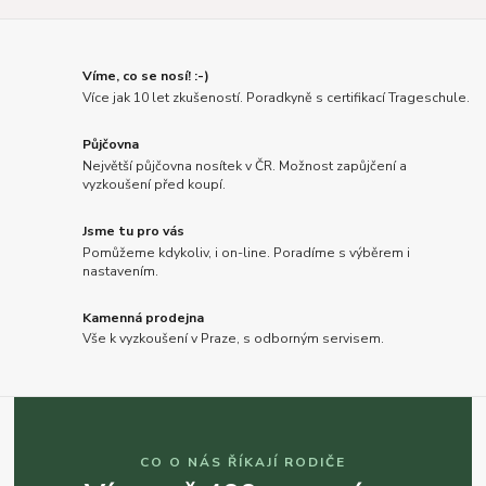
Víme, co se nosí! :-)
Více jak 10 let zkušeností. Poradkyně s certifikací Trageschule.
Půjčovna
Největší půjčovna nosítek v ČR. Možnost zapůjčení a
vyzkoušení před koupí.
Jsme tu pro vás
Pomůžeme kdykoliv, i on-line. Poradíme s výběrem i
nastavením.
Kamenná prodejna
Vše k vyzkoušení v Praze, s odborným servisem.
CO O NÁS ŘÍKAJÍ RODIČE