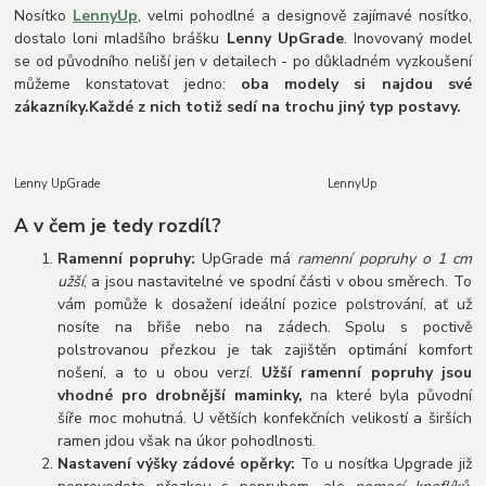
Nosítko
LennyUp
, velmi pohodlné a designově zajímavé nosítko,
dostalo loni mladšího brášku
Lenny UpGrade
. Inovovaný model
se od původního neliší jen v detailech - po důkladném vyzkoušení
můžeme konstatovat jedno:
oba modely si najdou své
zákazníky.
Každé z nich totiž sedí na trochu jiný typ postavy.
Lenny UpGrade LennyUp
A v čem je tedy rozdíl?
Ramenní popruhy:
UpGrade má
ramenní popruhy o 1 cm
užší
, a jsou nastavitelné ve spodní části v obou směrech. To
vám pomůže k dosažení ideální pozice polstrování, ať už
nosíte na břiše nebo na zádech. Spolu s poctivě
polstrovanou přezkou je tak zajištěn optimání komfort
nošení, a to u obou verzí.
Užší ramenní popruhy jsou
vhodné pro drobnější maminky,
na které byla původní
šíře moc mohutná. U větších konfekčních velikostí a širších
ramen jdou však na úkor pohodlnosti.
Nastavení výšky zádové opěrky:
To u nosítka Upgrade již