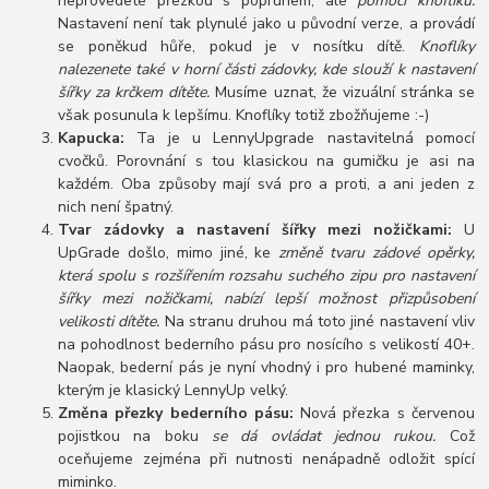
neprovedete přezkou s popruhem, ale
pomocí knoflíků.
Nastavení není tak plynulé jako u původní verze, a provádí
se poněkud hůře, pokud je v nosítku dítě.
Knoflíky
nalezenete také v horní části zádovky, kde slouží k nastavení
šířky za krčkem dítěte.
Musíme uznat, že vizuální stránka se
však posunula k lepšímu. Knoflíky totiž zbožňujeme :-)
Kapucka:
Ta je u LennyUpgrade nastavitelná pomocí
cvočků. Porovnání s tou klasickou na gumičku je asi na
každém. Oba způsoby mají svá pro a proti, a ani jeden z
nich není špatný.
Tvar zádovky a nastavení šířky mezi nožičkami:
U
UpGrade došlo, mimo jiné, ke
změně tvaru zádové opěrky,
která spolu s rozšířením rozsahu suchého zipu pro nastavení
šířky mezi nožičkami, nabízí lepší možnost přizpůsobení
velikosti dítěte.
Na stranu druhou má toto jiné nastavení vliv
na pohodlnost bederního pásu pro nosícího s velikostí 40+.
Naopak, bederní pás je nyní vhodný i pro hubené maminky,
kterým je klasický LennyUp velký.
Změna přezky bederního pásu:
Nová přezka s červenou
pojistkou na boku
se dá ovládat jednou rukou.
Což
oceňujeme zejména při nutnosti nenápadně odložit spící
miminko.