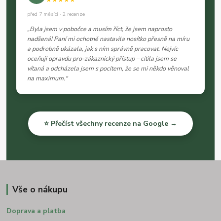
před 7 měsíci · 2 recenze
„Byla jsem v pobočce a musím říct, že jsem naprosto
nadšená! Paní mi ochotně nastavila nosítko přesně na míru
a podrobně ukázala, jak s ním správně pracovat. Nejvíc
oceňuji opravdu pro-zákaznický přístup – cítila jsem se
vítaná a odcházela jsem s pocitem, že se mi někdo věnoval
na maximum."
⭐ Přečíst všechny recenze na Google →
Vše o nákupu
Doprava a platba