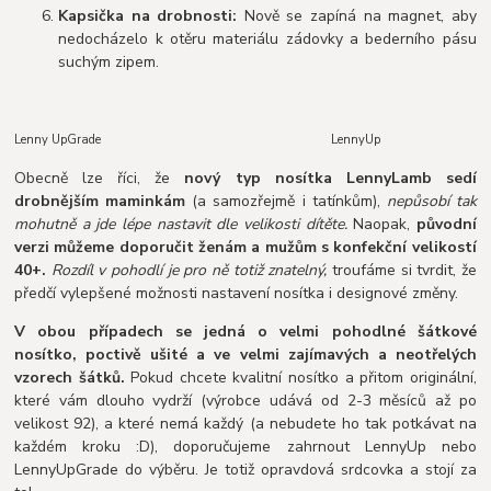
Kapsička na drobnosti:
Nově se zapíná na magnet, aby
nedocházelo k otěru materiálu zádovky a bederního pásu
suchým zipem.
Lenny UpGrade LennyUp
Obecně lze říci, že
nový typ nosítka LennyLamb sedí
drobnějším maminkám
(a samozřejmě i tatínkům),
nepůsobí tak
mohutně a jde lépe nastavit dle velikosti dítěte.
Naopak,
původní
verzi můžeme doporučit ženám a mužům s konfekční velikostí
40+.
Rozdíl v pohodlí je pro ně totiž znatelný,
troufáme si tvrdit, že
předčí vylepšené možnosti nastavení nosítka i designové změny.
V obou případech se jedná o velmi pohodlné šátkové
nosítko, poctivě ušité a ve velmi zajímavých a neotřelých
vzorech šátků.
Pokud chcete kvalitní nosítko a přitom originální,
které vám dlouho vydrží (výrobce udává od 2-3 měsíců až po
velikost 92), a které nemá každý (a nebudete ho tak potkávat na
každém kroku :D), doporučujeme zahrnout LennyUp nebo
LennyUpGrade do výběru. Je totiž opravdová srdcovka a stojí za