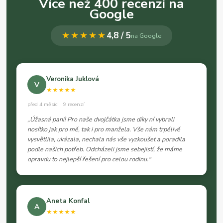
Více než 400 recenzí na
Google
★★★★★
4,8 / 5
na Google
Veronika Juklová
V
★★★★★
před 4 měsíci · 9 recenzí
„Úžasná paní! Pro naše dvojčátka jsme díky ní vybrali
nosítko jak pro mě, tak i pro manžela. Vše nám trpělivě
vysvětlila, ukázala, nechala nás vše vyzkoušet a poradila
podle našich potřeb. Odcházeli jsme sebejistí, že máme
opravdu to nejlepší řešení pro celou rodinu."
Aneta Konfal
A
★★★★★