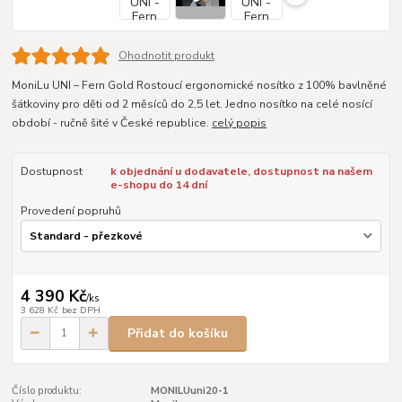
Ohodnotit produkt
MoniLu UNI – Fern Gold Rostoucí ergonomické nosítko z 100% bavlněné
šátkoviny pro děti od 2 měsíců do 2,5 let. Jedno nosítko na celé nosící
období - ručně šité v České republice.
celý popis
Dostupnost
k objednání u dodavatele, dostupnost na našem
e-shopu do 14 dní
Provedení popruhů
4 390 Kč
/
ks
3 628 Kč
bez DPH
Přidat do košíku
Číslo produktu:
MONILUuni20-1