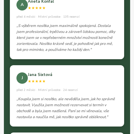
Aneta Konfal
A
★★★★★
před 4 měsíci · Místní průvodce · 135 recenzí
„S výběrem nosítka jsem maximálně spokojená. Dostala
jsem profesionální, trpělivou a zároveň lidskou pomoc, díky
které jsem se v nepřeberném množství možností konečně
zorientovala. Nosítko krásně sedí, je pohodlné jak pro mě,
tak pro miminko, a používáme ho každý den."
Jana Sixtová
J
★★★★★
před 2 měsíci · Místní průvodce · 24 recenzí
„Koupila jsem si nosítko, ale nevěděla jsem, jak ho správně
nastavit. Využila jsem možnosti rezervovat si termín v
obchodě a byla jsem nadšená. Paní se mi věnovala, vše
nastavila a naučila mě, jak nosítko správně obléknout."