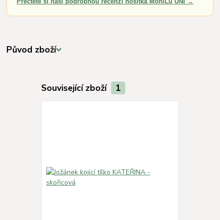
Přečtěte si naši podrobnou recenzi nosítka MoniLu UNI →
Původ zboží
Související zboží
1