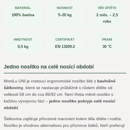
MATERIÁL
NOSNOST
VĚK DÍTĚTE
100% bavlna
5–20 kg
2 měs. – 2,5
roku
HMOTNOST
CERTIFIKÁT
PRANÍ
0,5 kg
EN 13209-2
30 °C
Jedno nosítko na celé nosící období
MoniLu UNI je rostoucí ergonomické nosítko šité z
bavlněné
šátkoviny
, které se nastavuje průběžně s růstem dítěte od
velikosti 58 cm do cca 86/92 cm. Není třeba měnit nosítko s
každou vývojovou fází –
jedno nosítko pokryje celé nosící
období
.
Šátkovina zajišťuje přirozené tvarování kolem těla dítěte i rodiče.
Nosítko je vhodnou alternativou pro příznivce šátků, kteří preferují