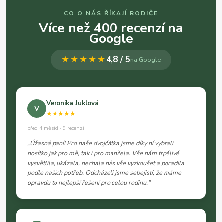
CO O NÁS ŘÍKAJÍ RODIČE
Více než 400 recenzí na
Google
★★★★★
4,8 / 5
na Google
Veronika Juklová
V
★★★★★
před 4 měsíci · 9 recenzí
„Úžasná paní! Pro naše dvojčátka jsme díky ní vybrali
nosítko jak pro mě, tak i pro manžela. Vše nám trpělivě
vysvětlila, ukázala, nechala nás vše vyzkoušet a poradila
podle našich potřeb. Odcházeli jsme sebejistí, že máme
opravdu to nejlepší řešení pro celou rodinu."