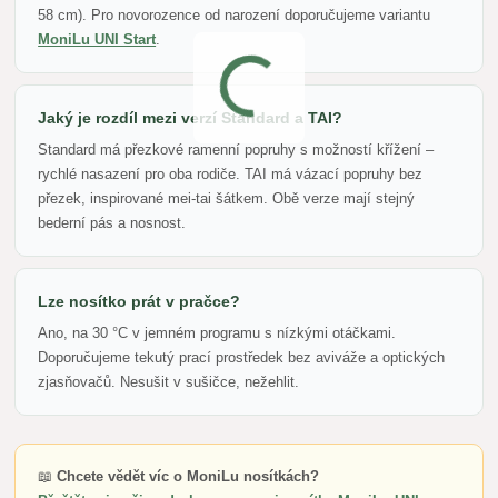
58 cm). Pro novorozence od narození doporučujeme variantu
MoniLu UNI Start
.
Jaký je rozdíl mezi verzí Standard a TAI?
Standard má přezkové ramenní popruhy s možností křížení –
rychlé nasazení pro oba rodiče. TAI má vázací popruhy bez
přezek, inspirované mei-tai šátkem. Obě verze mají stejný
bederní pás a nosnost.
Lze nosítko prát v pračce?
Ano, na 30 °C v jemném programu s nízkými otáčkami.
Doporučujeme tekutý prací prostředek bez aviváže a optických
zjasňovačů. Nesušit v sušičce, nežehlit.
📖
Chcete vědět víc o MoniLu nosítkách?