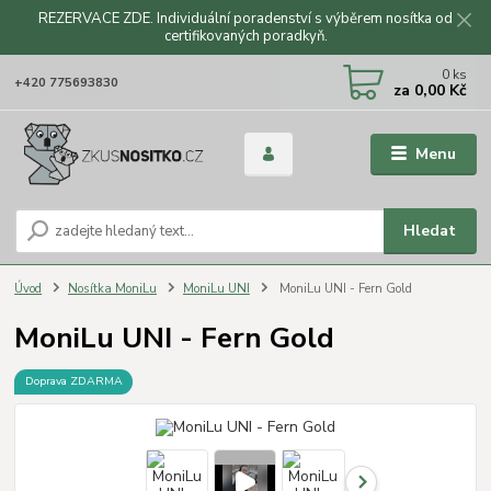
REZERVACE ZDE. Individuální poradenství s výběrem nosítka od
certifikovaných poradkyň.
CZK
0
ks
+420 775693830
za
0,00 Kč
Menu
Hledat
Úvod
Nosítka MoniLu
MoniLu UNI
MoniLu UNI - Fern Gold
MoniLu UNI - Fern Gold
Doprava ZDARMA