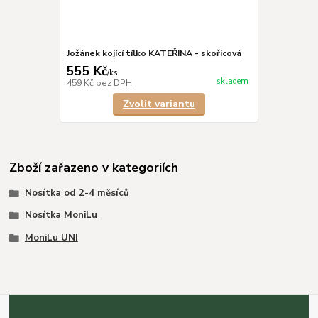
Jožánek kojící tílko KATEŘINA - skořicová
555 Kč
/
ks
skladem
459 Kč
bez DPH
Zvolit variantu
Zboží zařazeno v kategoriích
Nosítka od 2-4 měsíců
Nosítka MoniLu
MoniLu UNI