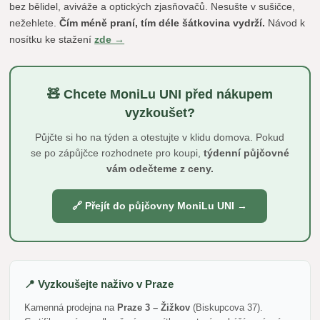
bez bělidel, aviváže a optických zjasňovačů. Nesušte v sušičce,
nežehlete.
Čím méně praní, tím déle šátkovina vydrží.
Návod k
nosítku ke stažení
zde →
🧸 Chcete MoniLu UNI před nákupem
vyzkoušet?
Půjčte si ho na týden a otestujte v klidu domova. Pokud
se po zápůjčce rozhodnete pro koupi,
týdenní půjčovné
vám odečteme z ceny.
🔗 Přejít do půjčovny MoniLu UNI →
📍 Vyzkoušejte naživo v Praze
Kamenná prodejna na
Praze 3 – Žižkov
(Biskupcova 37).