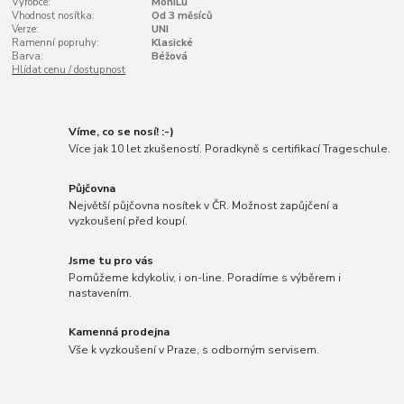
Výrobce:
MoniLu
Vhodnost nosítka:
Od 3 měsíců
Verze:
UNI
Ramenní popruhy:
Klasické
Barva:
Béžová
Hlídat cenu / dostupnost
Víme, co se nosí! :-)
Více jak 10 let zkušeností. Poradkyně s certifikací Trageschule.
Půjčovna
Největší půjčovna nosítek v ČR. Možnost zapůjčení a
vyzkoušení před koupí.
Jsme tu pro vás
Pomůžeme kdykoliv, i on-line. Poradíme s výběrem i
nastavením.
Kamenná prodejna
Vše k vyzkoušení v Praze, s odborným servisem.