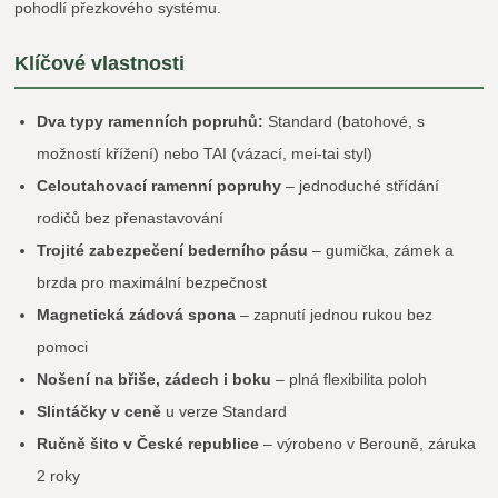
pohodlí přezkového systému.
Klíčové vlastnosti
Dva typy ramenních popruhů:
Standard (batohové, s
možností křížení) nebo TAI (vázací, mei-tai styl)
Celoutahovací ramenní popruhy
– jednoduché střídání
rodičů bez přenastavování
Trojité zabezpečení bederního pásu
– gumička, zámek a
brzda pro maximální bezpečnost
Magnetická zádová spona
– zapnutí jednou rukou bez
pomoci
Nošení na břiše, zádech i boku
– plná flexibilita poloh
Slintáčky v ceně
u verze Standard
Ručně šito v České republice
– výrobeno v Berouně, záruka
2 roky