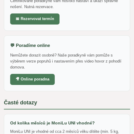
Certifikované poradkyně vám nosítko nastaví a ukáží správné
nošení. Nutná rezervace.
📅 Rezervovat termín
💬 Poradíme online
Nemůžete dorazit osobně? Naše poradkyně vám pomůže s
výběrem verze popruhů i nastavením přes video hovor z pohodlí
domova.
🎥 Online poradna
Časté dotazy
Od kolika měsíců je MoniLu UNI vhodné?
MoniLu UNI je vhodné od cca 2 měsíců věku dítěte (min. 5 kg,