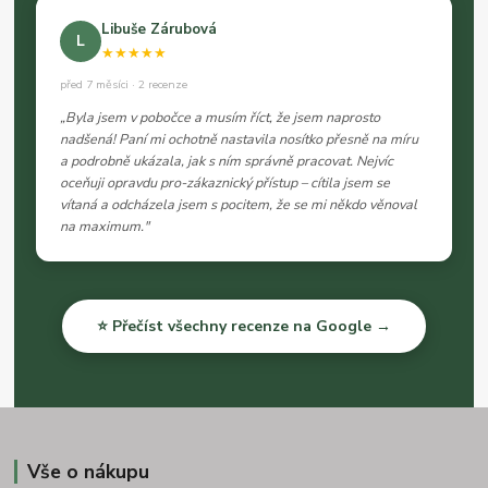
Libuše Zárubová
L
★★★★★
před 7 měsíci · 2 recenze
„Byla jsem v pobočce a musím říct, že jsem naprosto
nadšená! Paní mi ochotně nastavila nosítko přesně na míru
a podrobně ukázala, jak s ním správně pracovat. Nejvíc
oceňuji opravdu pro-zákaznický přístup – cítila jsem se
vítaná a odcházela jsem s pocitem, že se mi někdo věnoval
na maximum."
⭐ Přečíst všechny recenze na Google →
Vše o nákupu