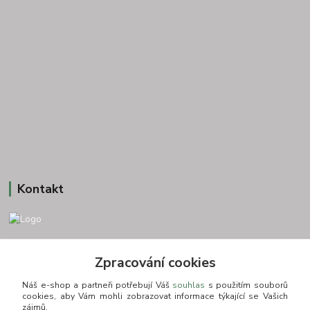
Kontakt
+420 775693830
Zpracování cookies
Otevírací doba: PO-PÁ: 9:00-16:00 NUTNÁ REZERVACE
Náš e-shop a partneři potřebují Váš
souhlas
s použitím souborů
info@zkusnositko.cz
cookies, aby Vám mohli zobrazovat informace týkající se Vašich
zájmů.