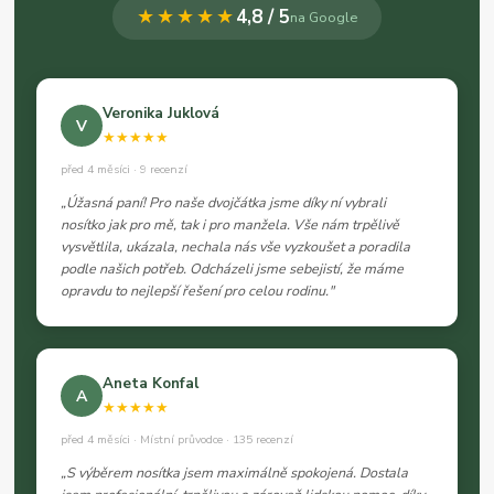
★★★★★
4,8 / 5
na Google
Veronika Juklová
V
★★★★★
před 4 měsíci · 9 recenzí
„Úžasná paní! Pro naše dvojčátka jsme díky ní vybrali
nosítko jak pro mě, tak i pro manžela. Vše nám trpělivě
vysvětlila, ukázala, nechala nás vše vyzkoušet a poradila
podle našich potřeb. Odcházeli jsme sebejistí, že máme
opravdu to nejlepší řešení pro celou rodinu."
Aneta Konfal
A
★★★★★
před 4 měsíci · Místní průvodce · 135 recenzí
„S výběrem nosítka jsem maximálně spokojená. Dostala