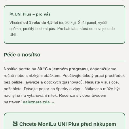
🏃 UNI Plus – pro vás
Vhodné
od 1 roku do 4,5 let
(do 30 kg). Širší panel, vyšší
opěrka, prošitý bederní pás. Pro batolata, která se nevejdou do
UNI.
Péče o nosítko
Nosítko perete na
30 °C v jemném programu
, doporučujeme
ručně nebo s nízkými otáčkami. Používejte tekutý prací prostředek
bez bělidel, aviváže a optických zjasňovačů. Nesušte v sušičce,
nežehlete. Dávejte pozor na šperky a zipy – šátkovina může být
náchylná na vytahování nitek. Recenze s videonávodem
nastavení
naleznete zde →
🧸 Chcete MoniLu UNI Plus před nákupem