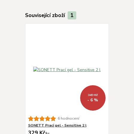
Související zboží
1
349 Kč
- 6 %
6 hodnocení
SONETT Prací gel - Sensitive 2 l
329 Kč
/
ks