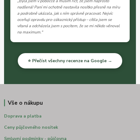
„Byla jsem v pobočce a musím říct, že jsem naprosto
nadšená! Paní mi ochotně nastavila nosítko přesně na míru
a podrobně ukázala, jak s ním správně pracovat. Nejvíc
oceňuji opravdu pro-zákaznický přístup – cítila jsem se
vítaná a odcházela jsem s pocitem, že se mi někdo věnoval
na maximum."
⭐ Přečíst všechny recenze na Google →
Vše o nákupu
Doprava a platba
Ceny půjčovného nosítek
Smluvní podmínky - půjčovna