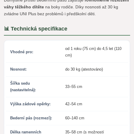
Důmyslné prošití bederního pásu zajišťuje
rovnoměrné rozložení
váhy těžkého dítěte
na boky rodiče. Díky nosnosti až 30 kg
zvládne UNI Plus bez problémů i předškolní děti.
📊 Technická specifikace
od 1 roku (75 cm) do 4,5 let (110
Vhodné pro:
cm)
Nosnost:
do 30 kg (atestováno)
Šířka sedu
33–55 cm
(nastavitelná):
Výška zádové opěrky:
42–54 cm
Bederní pás (rozmezí):
60–140 cm
Délka ramenních
35–58 cm (s možností