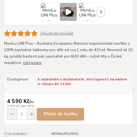
Ohodnotit produkt
MoniLu UNI Plus – Australia Eucalyptus Batolecí ergonomické nosítko z
100% bavlněné šátkoviny pro děti od cca 1 roku do 4,5 let. Nosnost až 30
kg, prošitý bederní pás speciálně pro těžší děti – ručně šito v České
republice.
celý popis
Dostupnost
k objednání u dodavatele, dostupnost na našem
e-shopu do 14 dní
4 590 Kč
/
ks
3 793 Kč
bez DPH
Přidat do košíku
Číslo produktu:
MONILUPLUS02