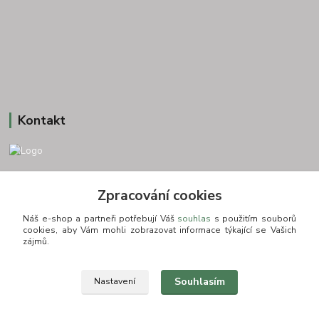
Kontakt
+420 775693830
Zpracování cookies
Otevírací doba: PO-PÁ: 9:00-16:00 NUTNÁ REZERVACE
Náš e-shop a partneři potřebují Váš
souhlas
s použitím souborů
info@zkusnositko.cz
cookies, aby Vám mohli zobrazovat informace týkající se Vašich
zájmů.
Souhlasím
Nastavení