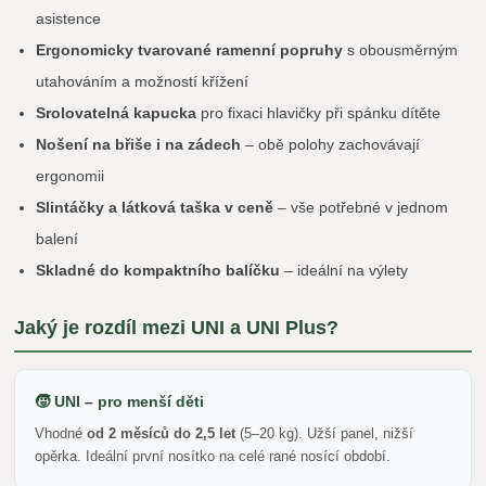
asistence
Ergonomicky tvarované ramenní popruhy
s obousměrným
utahováním a možností křížení
Srolovatelná kapucka
pro fixaci hlavičky při spánku dítěte
Nošení na břiše i na zádech
– obě polohy zachovávají
ergonomii
Slintáčky a látková taška v ceně
– vše potřebné v jednom
balení
Skladné do kompaktního balíčku
– ideální na výlety
Jaký je rozdíl mezi UNI a UNI Plus?
🧒 UNI – pro menší děti
Vhodné
od 2 měsíců do 2,5 let
(5–20 kg). Užší panel, nižší
opěrka. Ideální první nosítko na celé rané nosící období.