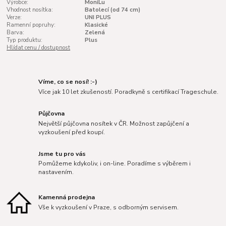
Výrobce:
MoniLu
Vhodnost nosítka:
Batolecí (od 74 cm)
Verze:
UNI PLUS
Ramenní popruhy:
Klasické
Barva:
Zelená
Typ produktu:
Plus
Hlídat cenu / dostupnost
Víme, co se nosí! :-)
Více jak 10 let zkušeností. Poradkyně s certifikací Trageschule.
Půjčovna
Největší půjčovna nosítek v ČR. Možnost zapůjčení a
vyzkoušení před koupí.
Jsme tu pro vás
Pomůžeme kdykoliv, i on-line. Poradíme s výběrem i
nastavením.
Kamenná prodejna
Vše k vyzkoušení v Praze, s odborným servisem.