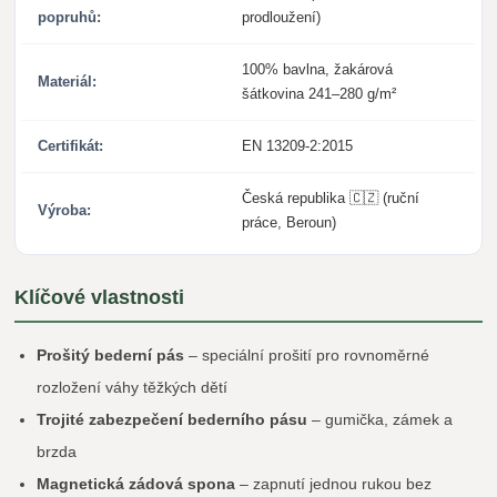
popruhů:
prodloužení)
100% bavlna, žakárová
Materiál:
šátkovina 241–280 g/m²
Certifikát:
EN 13209-2:2015
Česká republika 🇨🇿 (ruční
Výroba:
práce, Beroun)
Klíčové vlastnosti
Prošitý bederní pás
– speciální prošití pro rovnoměrné
rozložení váhy těžkých dětí
Trojité zabezpečení bederního pásu
– gumička, zámek a
brzda
Magnetická zádová spona
– zapnutí jednou rukou bez