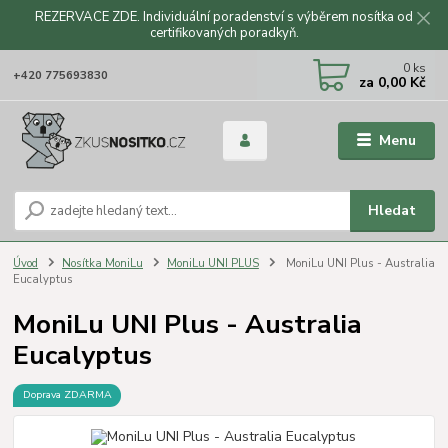
REZERVACE ZDE. Individuální poradenství s výběrem nosítka od
certifikovaných poradkyň.
CZK
0
ks
+420 775693830
za
0,00 Kč
Menu
Hledat
Úvod
Nosítka MoniLu
MoniLu UNI PLUS
MoniLu UNI Plus - Australia
Eucalyptus
MoniLu UNI Plus - Australia
Eucalyptus
Doprava ZDARMA