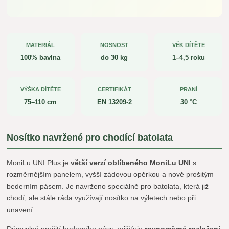
MATERIÁL
NOSNOST
VĚK DÍTĚTE
100% bavlna
do 30 kg
1–4,5 roku
VÝŠKA DÍTĚTE
CERTIFIKÁT
PRANÍ
75–110 cm
EN 13209-2
30 °C
Nosítko navržené pro chodící batolata
MoniLu UNI Plus je
větší verzí oblíbeného MoniLu UNI
s
rozměrnějším panelem, vyšší zádovou opěrkou a nově prošitým
bederním pásem. Je navrženo speciálně pro batolata, která již
chodí, ale stále ráda využívají nosítko na výletech nebo při
unavení.