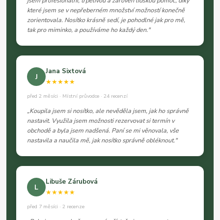
jsem profesionální, trpělivou a zároveň lidskou pomoc, díky
které jsem se v nepřeberném množství možností konečně
zorientovala. Nosítko krásně sedí, je pohodlné jak pro mě,
tak pro miminko, a používáme ho každý den."
Jana Sixtová
J
★★★★★
před 2 měsíci · Místní průvodce · 24 recenzí
„Koupila jsem si nosítko, ale nevěděla jsem, jak ho správně
nastavit. Využila jsem možnosti rezervovat si termín v
obchodě a byla jsem nadšená. Paní se mi věnovala, vše
nastavila a naučila mě, jak nosítko správně obléknout."
Libuše Zárubová
L
★★★★★
před 7 měsíci · 2 recenze