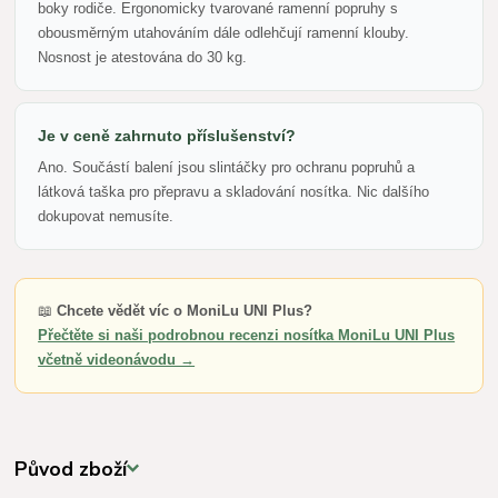
boky rodiče. Ergonomicky tvarované ramenní popruhy s
obousměrným utahováním dále odlehčují ramenní klouby.
Nosnost je atestována do 30 kg.
Je v ceně zahrnuto příslušenství?
Ano. Součástí balení jsou slintáčky pro ochranu popruhů a
látková taška pro přepravu a skladování nosítka. Nic dalšího
dokupovat nemusíte.
📖
Chcete vědět víc o MoniLu UNI Plus?
Přečtěte si naši podrobnou recenzi nosítka MoniLu UNI Plus
včetně videonávodu →
Původ zboží