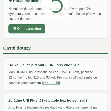
💬 Poradíme online
Nemůžete dorazit osobně? Naše poradkyně vám pomůže s
výběrem verze a nastavením nosítka pro vaše batole přes video
hovor z domova.
🎥 Online poradna
Časté dotazy
Od kolika let je MoniLu UNI Plus vhodné?
MoniLu UNI Plus je vhodné od cca 1 roku (75 cm, přibližně 10–
12 kg) do 4,5 let (110 cm, 30 kg). Pro menší děti od 2 měsíců
doporučujeme variantu
MoniLu UNI
.
Zvládne UNI Plus těžké batole bez bolesti zad?
Ano. Prošitý bederní pás rozkládá váhu dítěte rovnoměrně na