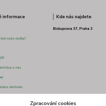
é informace
Kde nás najdete
Biskupcova 37, Praha 3
rávě naše služby?
ODY
ávštěva u nás
ek
ašeho obchodu
us kočárek
Zpracování cookies