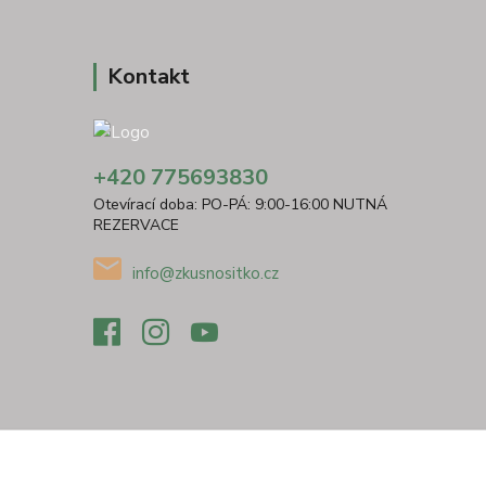
Kontakt
+420 775693830
Otevírací doba: PO-PÁ: 9:00-16:00 NUTNÁ
REZERVACE
info@zkusnositko.cz