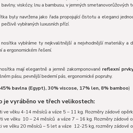
bavlny, viskózy, lnu a bambusu, v jemných smetanovorůžových tó
tka byly navržena jako řada propojující čistotu a eleganci jedn
 pečlivě vybíraných luxusních přízí.
nosítka vybíráme ty nejkvalitnější a nejvhodnější materiály a 
í a ergonomickém řešení.
nosítka mají elegantně a jemně zakomponované
reflexní prvk
ném pásu, pevnější bederní pás, ergonomické popruhy.
: 45% bavlna (Egypt), 30% viscose, 17% len, 8% bamboo
)
 je vyráběno ve třech velikostech:
ti ve věku 4-14 měsíců a váze 5 – 11 kg. Rozměry zádové opěrky :
ti ve věku 10 – 24 měsíců a váze 7 – 16 kg. Rozměry zádové opě
i ve věku 20 měsíců – 5 let a váze 12-25 kg, rozměry zádové opě