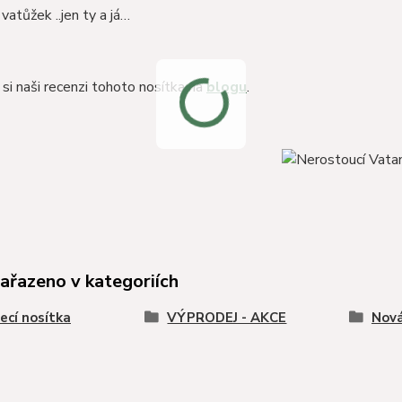
vatůžek ..jen ty a já…
si naši recenzi tohoto nosítka na
blogu
.
zařazeno v kategoriích
ecí nosítka
VÝPRODEJ - AKCE
Nová