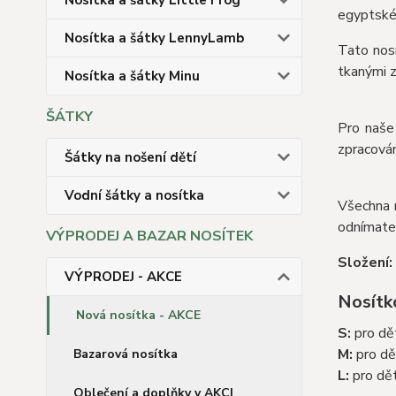
Nosítka a šátky Little Frog
egyptské 
Nosítka a šátky LennyLamb
Tato nosí
tkanými z
Nosítka a šátky Minu
ŠÁTKY
Pro naše 
zpracován
Šátky na nošení dětí
Vodní šátky a nosítka
Všechna 
odnímatel
VÝPRODEJ A BAZAR NOSÍTEK
Složení
VÝPRODEJ - AKCE
Nosítko
Nová nosítka - AKCE
S:
pro dě
M:
pro dě
Bazarová nosítka
L:
pro dět
Oblečení a doplňky v AKCI