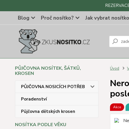
REZERVACE Z
Blog
Proč nosítko?
Jak vybrat nosítk
PŮJČOVNA NOSÍTEK, ŠÁTKŮ,
Úvod
KROSEN
Nero
PŮJČOVNA NOSICÍCH POTŘEB
posl
Poradenství
Akce
Půjčovna dětských krosen
NOSÍTKA PODLE VĚKU