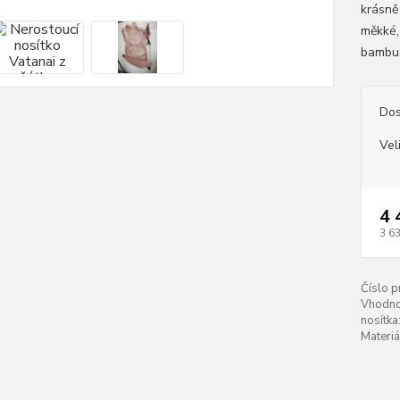
krásně
měkké,
bambus
Dos
Vel
4 
3 6
Číslo p
Vhodno
nosítka
Materiá