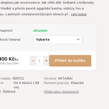
 obejmou jak novorozence, tak větší dítě. Setkané z královsky
 hladké a přesto pevné egyptské bavlny, viskózy, lnu a
u, v jemných smetanovorůžových tónech př...
celý popis
tupnost
skladem
ikosti Vatanai
400 Kč
/
ks
Přidat do košíku
36 Kč
bez DPH
roduktu:
000711
Výrobce:
VATANAI
st
Od 4 měsíců ( 68
Ramenní popruhy:
Klasické
:
cm)
l:
Šátkové
Hlídat cenu / dostupnost