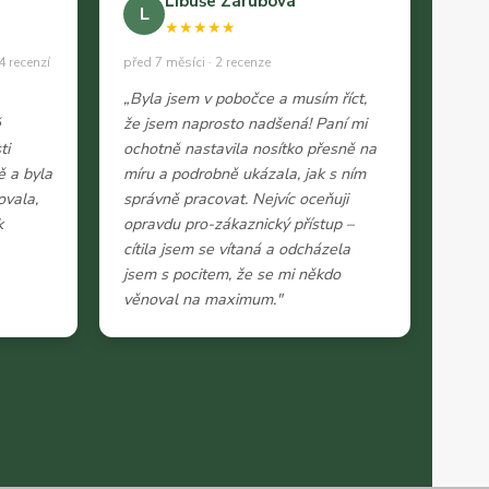
Libuše Zárubová
L
★★★★★
4 recenzí
před 7 měsíci · 2 recenze
„Byla jsem v pobočce a musím říct,
ě
že jsem naprosto nadšená! Paní mi
ti
ochotně nastavila nosítko přesně na
ě a byla
míru a podrobně ukázala, jak s ním
ovala,
správně pracovat. Nejvíc oceňuji
k
opravdu pro-zákaznický přístup –
cítila jsem se vítaná a odcházela
jsem s pocitem, že se mi někdo
věnoval na maximum."