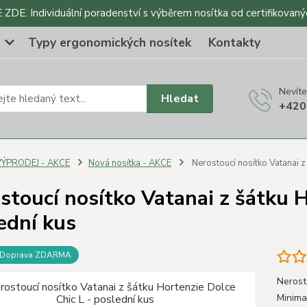
DE. Individuální poradenství s výběrem nosítka od certifikovaný
o
Typy ergonomických nosítek
Kontakty
Nevíte
Hledat
+420
VÝPRODEJ - AKCE
Nová nosítka - AKCE
Nerostoucí nosítko Vatanai z
stoucí nosítko Vatanai z šátku H
ední kus
Doprava ZDARMA
Nerost
Minima