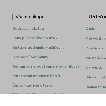
Vše o nákupu
Užitečn
Doprava a platba
O nás
Ceny půjčovného nosítek
Proč využít p
Smluvní podmínky - půjčovna
Poradenství
Obchodní podmínky
VIDEO NÁV
Reklamace a odstoupení od smlouvy
Jak vypadá n
Zpracování osobních údajů
Údržba nosít
Často kladené otázky
Hodnocení n
Vrácení zboží ve 14 denní lhůte
Nosítko vers