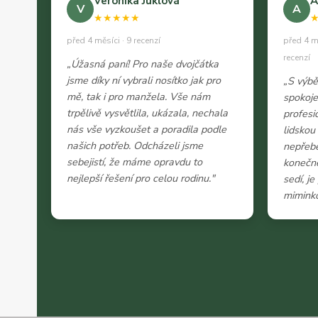
Veronika Juklová
A
V
A
★★★★★
před 4 měsíci · 9 recenzí
před 4 m
recenzí
„Úžasná paní! Pro naše dvojčátka
jsme díky ní vybrali nosítko jak pro
„S výb
mě, tak i pro manžela. Vše nám
spokoje
trpělivě vysvětlila, ukázala, nechala
profesi
nás vše vyzkoušet a poradila podle
lidskou
našich potřeb. Odcházeli jsme
nepřeb
sebejistí, že máme opravdu to
konečně
nejlepší řešení pro celou rodinu."
sedí, j
miminko