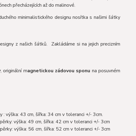
nech přecházejících až do malinové.
oduchého minimalistického designu nosítka s našimi šátky
designy z našich šátků. Zakládáme si na jejich precizním
y
, originální m
agnetickou zádovou sponu
na posuvném
 výška: 43 cm, šířka: 34 cm v toleranci +/- 3cm.
rky: výška: 49 cm, šířka: 42 cm v toleranci +/- 3cm
rky: výška: 56 cm, šířka: 52 cm v toleranci +/- 3cm