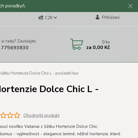
ch poradkyň.
Přihlášení
CZK
 si rady? Zavolejte.
0
ks
za
0,00 Kč
 775693830
 šátku Hortenzie Dolce Chic L - poslední kus
ortenzie Dolce Chic L -
Ohodnotit produkt
oucí nosítko Vatanai z šátku Hortenzie Dolce Chic.
lismus - vyjímečnost - elegance Jemné, něžné hortenzie, které