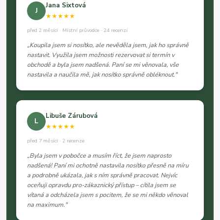
Jana Sixtová
J
★★★★★
před 2 měsíci · Místní průvodce · 24 recenzí
„Koupila jsem si nosítko, ale nevěděla jsem, jak ho správně
nastavit. Využila jsem možnosti rezervovat si termín v
obchodě a byla jsem nadšená. Paní se mi věnovala, vše
nastavila a naučila mě, jak nosítko správně obléknout."
Libuše Zárubová
L
★★★★★
před 7 měsíci · 2 recenze
„Byla jsem v pobočce a musím říct, že jsem naprosto
nadšená! Paní mi ochotně nastavila nosítko přesně na míru
a podrobně ukázala, jak s ním správně pracovat. Nejvíc
oceňuji opravdu pro-zákaznický přístup – cítila jsem se
vítaná a odcházela jsem s pocitem, že se mi někdo věnoval
na maximum."