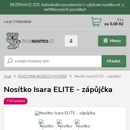
REZERVACE ZDE. Individuální poradenství s výběrem nosítka od
certifikovaných poradkyň.
CZK
0
ks
+420 775693830
za
0,00 Kč
Menu
Hledat
Úvod
PŮJČOVNA NOSICÍCH POTŘEB
Nosítko Isara ELITE - zápůjčka
Nosítko Isara ELITE - zápůjčka
TOP produkt