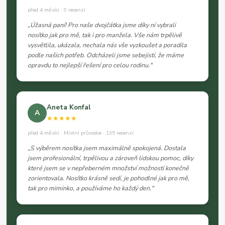
před 4 měsíci · 9 recenzí
„Úžasná paní! Pro naše dvojčátka jsme díky ní vybrali
nosítko jak pro mě, tak i pro manžela. Vše nám trpělivě
vysvětlila, ukázala, nechala nás vše vyzkoušet a poradila
podle našich potřeb. Odcházeli jsme sebejistí, že máme
opravdu to nejlepší řešení pro celou rodinu."
Aneta Konfal
A
★★★★★
před 4 měsíci · Místní průvodce · 135 recenzí
„S výběrem nosítka jsem maximálně spokojená. Dostala
jsem profesionální, trpělivou a zároveň lidskou pomoc, díky
které jsem se v nepřeberném množství možností konečně
zorientovala. Nosítko krásně sedí, je pohodlné jak pro mě,
tak pro miminko, a používáme ho každý den."