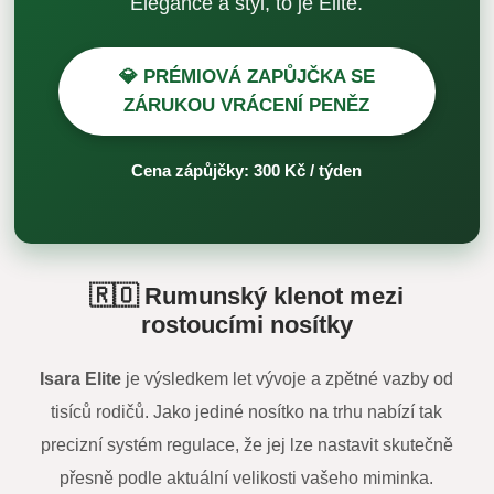
Elegance a styl, to je Elite.
💎 PRÉMIOVÁ ZAPŮJČKA SE
ZÁRUKOU VRÁCENÍ PENĚZ
Cena zápůjčky: 300 Kč / týden
🇷🇴 Rumunský klenot mezi
rostoucími nosítky
Isara Elite
je výsledkem let vývoje a zpětné vazby od
tisíců rodičů. Jako jediné nosítko na trhu nabízí tak
precizní systém regulace, že jej lze nastavit skutečně
přesně podle aktuální velikosti vašeho miminka.