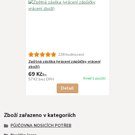
228 hodnocení
Zpětná zásilka (vrácení zápůjčky, vrácení
zboží)
69 Kč
/
ks
Ihned k použití
57 Kč
bez DPH
Detail
Zboží zařazeno v kategoriích
PŮJČOVNA NOSICÍCH POTŘEB