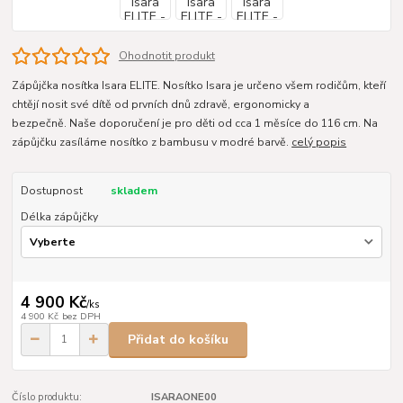
Ohodnotit produkt
Zápůjčka nosítka Isara ELITE. Nosítko Isara je určeno všem rodičům, kteří
chtějí nosit své dítě od prvních dnů zdravě, ergonomicky a
bezpečně. Naše doporučení je pro děti od cca 1 měsíce do 116 cm. Na
zápůjčku zasíláme nosítko z bambusu v modré barvě.
celý popis
Dostupnost
skladem
Délka zápůjčky
4 900 Kč
/
ks
4 900 Kč
bez DPH
Přidat do košíku
Číslo produktu:
ISARAONE00