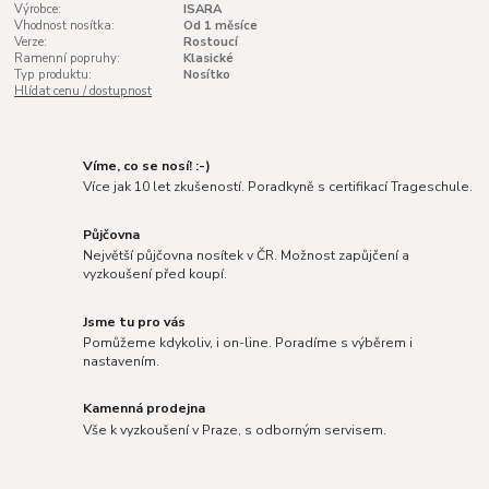
Výrobce:
ISARA
Vhodnost nosítka:
Od 1 měsíce
Verze:
Rostoucí
Ramenní popruhy:
Klasické
Typ produktu:
Nosítko
Hlídat cenu / dostupnost
Víme, co se nosí! :-)
Více jak 10 let zkušeností. Poradkyně s certifikací Trageschule.
Půjčovna
Největší půjčovna nosítek v ČR. Možnost zapůjčení a
vyzkoušení před koupí.
Jsme tu pro vás
Pomůžeme kdykoliv, i on-line. Poradíme s výběrem i
nastavením.
Kamenná prodejna
Vše k vyzkoušení v Praze, s odborným servisem.