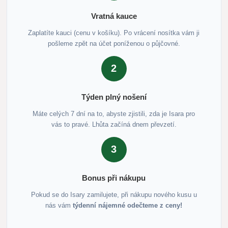
Vratná kauce
Zaplatíte kauci (cenu v košíku). Po vrácení nosítka vám ji
pošleme zpět na účet poníženou o půjčovné.
2
Týden plný nošení
Máte celých 7 dní na to, abyste zjistili, zda je Isara pro
vás to pravé. Lhůta začíná dnem převzetí.
3
Bonus při nákupu
Pokud se do Isary zamilujete, při nákupu nového kusu u
nás vám
týdenní nájemné odečteme z ceny!