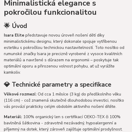
Minimalistická elegance s
pokročilou funkcionalitou
🌟 Úvod
Isara Elite
představuje novou úroveň nošení dětí díky
minimalistickému designu, který dokonale spojuje vytříbenou
estetiku s pokročilou technickou nastavitelností. Toto nosítko od
rumunské značky Isara je precizně vyrobené z vysoce kvalitních
materiálů a navržené s důrazem na ergonomii – poskytuje tak
optimální oporu a přirozenou volnost pohybu, ať už vyrážíte
kamkoliv.
💎 Technické parametry a specifikace
Věkové rozmezí:
Od cca 1 měsíce (3 kg) do předškolního věku
(116 cm) - což znamená skutečně dlouhodobou investici, nosítko
vás provází prakticky celým obdobím aktivního nošení dítěte.
Materiál:
100% organický len s certifikací OEKO-TEX či 100%
bavlněná šátkovina - zdravotně nezávadný, hypoalergenní a
příjemný na dotek, který zároveň zajišťuje optimální prodyšnost.