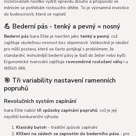
rozšiřovačům nosítko vydrží opravdu dlouho a přizpůsobí se
měnícím se potřebám rostoucího dítěte. To je významná investice
do budoucnosti, která se vyplatí.
💪 Bederní pás - tenký a pevný = nosný
Bederní pás
Isara Elite je navržen jako
tenký a pevný
, což
zajišťuje skutečnou nosnost bez objemnosti. Velikostně je ideální
pro nižší postavy, které se často potýkají s problémem, že
standardní, mohutnější bederní pásy je tlačí do žeber nebo kyčlí.
Ergonomické tvarování zajišťuje
rovnoměrné rozložení váhy
i u
těžších dětí.
🎯 Tři variability nastavení ramenních
popruhů
Revolučních systém zapínání
Isara Elite nabízí
tři způsoby zapínání popruhů
, což je její
největší konkurenční výhoda:
Klasický batoh
- tradiční způsob zapínání
Křížení na zádech se zapnutím do bederního pásu
- pro