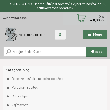
REZERVACE ZDE. Individuální poradenství s výběrem nosítka od
certifikovaných poradkyň.
CZK
0
ks
+420 775693830
za
0,00 Kč
Menu
Hledat
Kategorie blogu
Recenze nosítek a nosícího oblečení
Porovnání nosítek
Rady a tipy
Zajímavosti