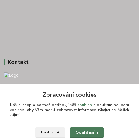
Kontakt
+420 775693830
Zpracování cookies
Otevírací doba: PO-PÁ: 9:00-16:00 NUTNÁ REZERVACE
Náš e-shop a partneři potřebují Váš
souhlas
s použitím souborů
info@zkusnositko.cz
cookies, aby Vám mohli zobrazovat informace týkající se Vašich
zájmů.
Souhlasím
Nastavení