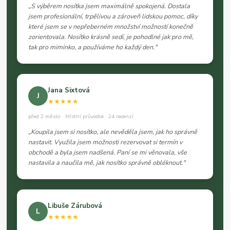
„S výběrem nosítka jsem maximálně spokojená. Dostala
jsem profesionální, trpělivou a zároveň lidskou pomoc, díky
které jsem se v nepřeberném množství možností konečně
zorientovala. Nosítko krásně sedí, je pohodlné jak pro mě,
tak pro miminko, a používáme ho každý den."
Jana Sixtová
J
★★★★★
před 2 měsíci · Místní průvodce · 24 recenzí
„Koupila jsem si nosítko, ale nevěděla jsem, jak ho správně
nastavit. Využila jsem možnosti rezervovat si termín v
obchodě a byla jsem nadšená. Paní se mi věnovala, vše
nastavila a naučila mě, jak nosítko správně obléknout."
Libuše Zárubová
L
★★★★★