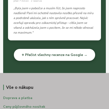
před 7 měsíci · 2 recenze
„Byla jsem v pobočce a musím říct, že jsem naprosto
nadšená! Paní mi ochotně nastavila nosítko přesně na míru
a podrobně ukázala, jak s ním správně pracovat. Nejvíc
oceňuji opravdu pro-zákaznický přístup – cítila jsem se
vítaná a odcházela jsem s pocitem, že se mi někdo věnoval
na maximum."
⭐ Přečíst všechny recenze na Google →
Vše o nákupu
Doprava a platba
Ceny půjčovného nosítek