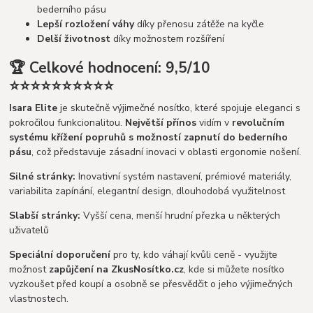
bederního pásu
Lepší rozložení váhy
díky přenosu zátěže na kyčle
Delší životnost
díky možnostem rozšíření
🏆 Celkové hodnocení: 9,5/10
⭐⭐⭐⭐⭐⭐⭐⭐⭐⭐
Isara Elite
je skutečně výjimečné nosítko, které spojuje eleganci s
pokročilou funkcionalitou.
Největší přínos
vidím v
revolučním
systému křížení popruhů s možností zapnutí do bederního
pásu
, což představuje zásadní inovaci v oblasti ergonomie nošení.
Silné stránky:
Inovativní systém nastavení, prémiové materiály,
variabilita zapínání, elegantní design, dlouhodobá využitelnost
Slabší stránky:
Vyšší cena, menší hrudní přezka u některých
uživatelů
Speciální doporučení
pro ty, kdo váhají kvůli ceně - využijte
možnost
zapůjčení na ZkusNosítko.cz
, kde si můžete nosítko
vyzkoušet před koupí a osobně se přesvědčit o jeho výjimečných
vlastnostech.