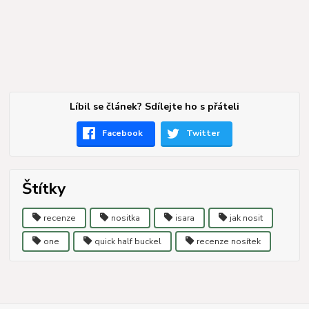
Líbil se článek? Sdílejte ho s přáteli
Facebook
Twitter
Štítky
recenze
nositka
isara
jak nosit
one
quick half buckel
recenze nosítek