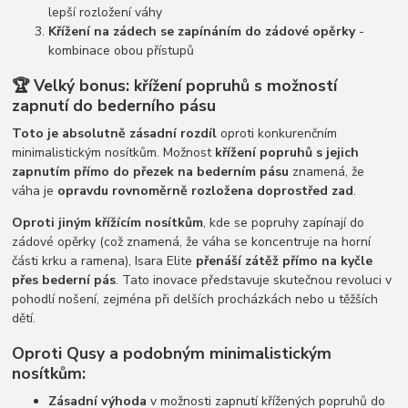
lepší rozložení váhy
Křížení na zádech se zapínáním do zádové opěrky
-
kombinace obou přístupů
🏆 Velký bonus: křížení popruhů s možností
zapnutí do bederního pásu
Toto je absolutně zásadní rozdíl
oproti konkurenčním
minimalistickým nosítkům. Možnost
křížení popruhů s jejich
zapnutím přímo do přezek na bederním pásu
znamená, že
váha je
opravdu rovnoměrně rozložena doprostřed zad
.
Oproti jiným křížícím nosítkům
, kde se popruhy zapínají do
zádové opěrky (což znamená, že váha se koncentruje na horní
části krku a ramena), Isara Elite
přenáší zátěž přímo na kyčle
přes bederní pás
. Tato inovace představuje skutečnou revoluci v
pohodlí nošení, zejména při delších procházkách nebo u těžších
dětí.
Oproti Qusy a podobným minimalistickým
nosítkům:
Zásadní výhoda
v možnosti zapnutí křížených popruhů do