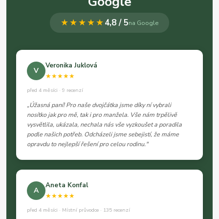
Google
★★★★★
4,8 / 5
na Google
Veronika Juklová
V
★★★★★
před 4 měsíci · 9 recenzí
„Úžasná paní! Pro naše dvojčátka jsme díky ní vybrali
nosítko jak pro mě, tak i pro manžela. Vše nám trpělivě
vysvětlila, ukázala, nechala nás vše vyzkoušet a poradila
podle našich potřeb. Odcházeli jsme sebejistí, že máme
opravdu to nejlepší řešení pro celou rodinu."
Aneta Konfal
A
★★★★★
před 4 měsíci · Místní průvodce · 135 recenzí