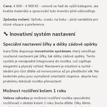
Cena:
4 600 - 4 900 Kč - cenově se řadí do vyšší kategorie, ale
kvalita materiálů a zpracování tuto investici plně odůvodňuje.
Způsoby nošení:
Vpředu, vzadu, na boku - plná variabilita pro
různé situace a preference.
🔧 Inovativní systém nastavení
Speciální nastavení šířky a délky zádové opěrky
Isara Elite disponuje
inovativním systémem
, který umožňuje
současné nastavení jak šířky, tak délky zádové opěrky. Tento
systém je nenápadně integrovaný do nosítka, což zajišťuje
elegantní a plynulý vzhled. Nastavení je intuitivní a rychlé -
ideální pro růst dítěte od novorozence až po předškolní věk. Na
bederním pásu jsou vyznačené orientační stupnice, abyste bez
problému dokázali nosítko přenastavit.
Možnost rozšíření kolem 1 roku
Velkou výhodou
je možnost rozšíření nosítka speciálními
rozšiřovači v období kolem 1 roku života dítěte. Díky těmto