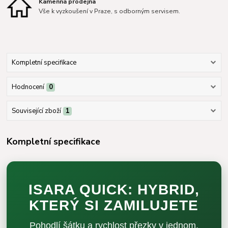
Kamenná prodejna
Vše k vyzkoušení v Praze, s odborným servisem.
Kompletní specifikace
Hodnocení
0
Související zboží
1
Kompletní specifikace
ISARA QUICK: HYBRID,
KTERÝ SI ZAMILUJETE
Pohodlí šátku a rychlost přezky v jednom.