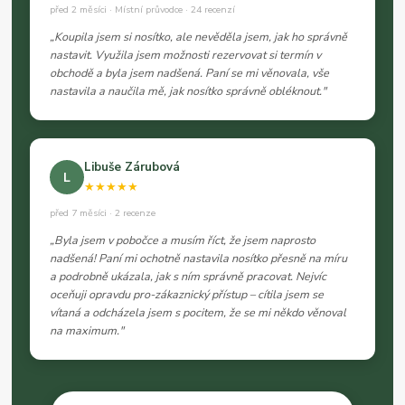
před 2 měsíci · Místní průvodce · 24 recenzí
„Koupila jsem si nosítko, ale nevěděla jsem, jak ho správně
nastavit. Využila jsem možnosti rezervovat si termín v
obchodě a byla jsem nadšená. Paní se mi věnovala, vše
nastavila a naučila mě, jak nosítko správně obléknout."
Libuše Zárubová
L
★★★★★
před 7 měsíci · 2 recenze
„Byla jsem v pobočce a musím říct, že jsem naprosto
nadšená! Paní mi ochotně nastavila nosítko přesně na míru
a podrobně ukázala, jak s ním správně pracovat. Nejvíc
oceňuji opravdu pro-zákaznický přístup – cítila jsem se
vítaná a odcházela jsem s pocitem, že se mi někdo věnoval
na maximum."