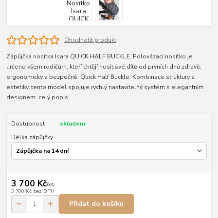
Ohodnotit produkt
Zápůjčka nosítka Isara QUICK HALF BUCKLE. Polovázací nosítko je
určeno všem rodičům, kteří chtějí nosit své dítě od prvních dnů zdravě,
ergonomicky a bezpečně. Quick Half Buckle: Kombinace struktury a
estetiky, tento model spojuje rychlý nastavitelný systém s elegantním
designem.
celý popis
Dostupnost
skladem
Délka zápůjčky
3 700 Kč
/
ks
3 700 Kč
bez DPH
Přidat do košíku