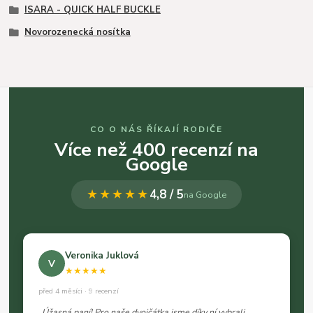
ISARA - QUICK HALF BUCKLE
Novorozenecká nosítka
CO O NÁS ŘÍKAJÍ RODIČE
Více než 400 recenzí na
Google
★★★★★
4,8 / 5
na Google
Veronika Juklová
V
★★★★★
před 4 měsíci · 9 recenzí
„Úžasná paní! Pro naše dvojčátka jsme díky ní vybrali