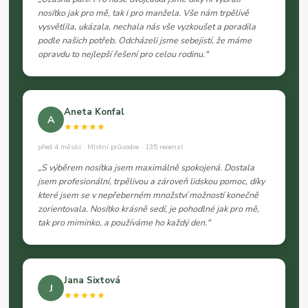
nosítko jak pro mě, tak i pro manžela. Vše nám trpělivě
vysvětlila, ukázala, nechala nás vše vyzkoušet a poradila
podle našich potřeb. Odcházeli jsme sebejistí, že máme
opravdu to nejlepší řešení pro celou rodinu."
Aneta Konfal
A
★★★★★
před 4 měsíci · Místní průvodce · 135 recenzí
„S výběrem nosítka jsem maximálně spokojená. Dostala
jsem profesionální, trpělivou a zároveň lidskou pomoc, díky
které jsem se v nepřeberném množství možností konečně
zorientovala. Nosítko krásně sedí, je pohodlné jak pro mě,
tak pro miminko, a používáme ho každý den."
Jana Sixtová
J
★★★★★