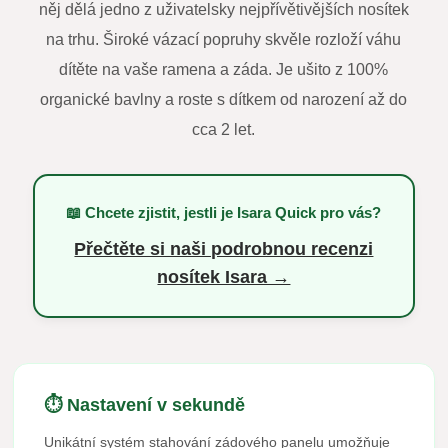
něj dělá jedno z uživatelsky nejpřívětivějších nosítek
na trhu. Široké vázací popruhy skvěle rozloží váhu
dítěte na vaše ramena a záda. Je ušito z 100%
organické bavlny a roste s dítkem od narození až do
cca 2 let.
📖 Chcete zjistit, jestli je Isara Quick pro vás?
Přečtěte si naši podrobnou recenzi
nosítek Isara →
⏱️ Nastavení v sekundě
Unikátní systém stahování zádového panelu umožňuje