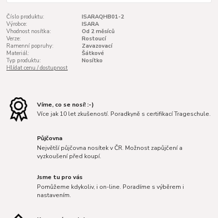
Číslo produktu:
ISARAQHB01-2
Výrobce:
ISARA
Vhodnost nosítka:
Od 2 měsíců
Verze:
Rostoucí
Ramenní popruhy:
Zavazovací
Materiál:
Šátkové
Typ produktu:
Nosítko
Hlídat cenu / dostupnost
Víme, co se nosí! :-)
Více jak 10 let zkušeností. Poradkyně s certifikací Trageschule.
Půjčovna
Největší půjčovna nosítek v ČR. Možnost zapůjčení a
vyzkoušení před koupí.
Jsme tu pro vás
Pomůžeme kdykoliv, i on-line. Poradíme s výběrem i
nastavením.