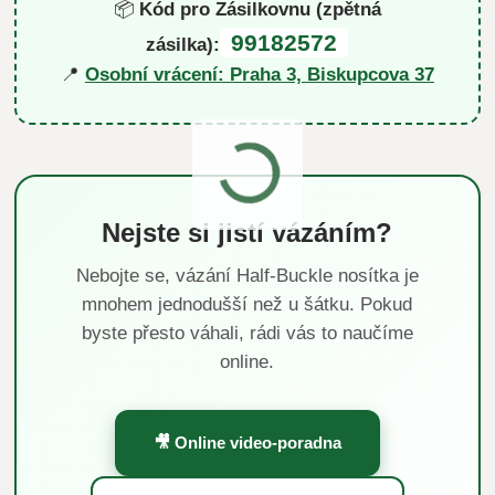
📦
Kód pro Zásilkovnu (zpětná
99182572
zásilka):
📍
Osobní vrácení: Praha 3, Biskupcova 37
Nejste si jistí vázáním?
Nebojte se, vázání Half-Buckle nosítka je
mnohem jednodušší než u šátku. Pokud
byste přesto váhali, rádi vás to naučíme
online.
🎥 Online video-poradna