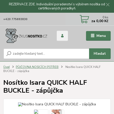
REZERVACE ZDE. Individuální poradenství s výběrem nosítka od
certifikovaných poradkyň.
CZK
0
ks
+420 775693830
za
0,00 Kč
Menu
Hledat
Úvod
PŮJČOVNA NOSICÍCH POTŘEB
Nosítko Isara QUICK HALF
BUCKLE - zápůjčka
Nosítko Isara QUICK HALF
BUCKLE - zápůjčka