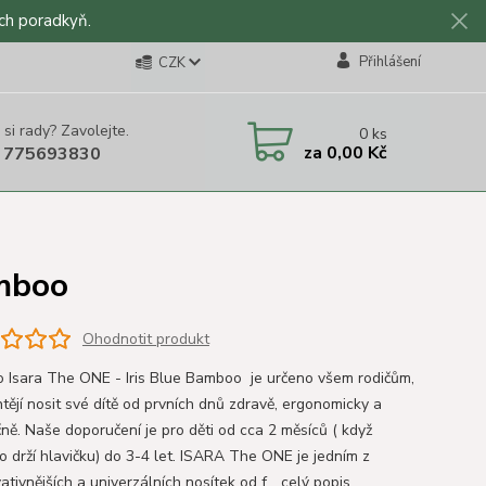
ch poradkyň.
Přihlášení
CZK
 si rady? Zavolejte.
0
ks
za
0,00 Kč
 775693830
amboo
Ohodnotit produkt
o Isara The ONE - Iris Blue Bamboo je určeno všem rodičům,
htějí nosit své dítě od prvních dnů zdravě, ergonomicky a
ně. Naše doporučení je pro děti od cca 2 měsíců ( když
o drží hlavičku) do 3-4 let. ISARA The ONE je jedním z
ativnějších a univerzálních nosítek od f...
celý popis