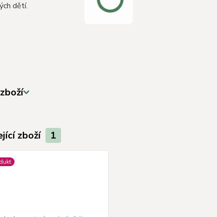
ých dětí.
zboží
jící zboží
1
dukt