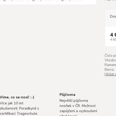
Dos
4 
4 6
Číslo p
Vhodnos
Ramenn
Barva:
Hlídat 
Půjčovna
Víme, co se nosí! :-)
Největší půjčovna
Více jak 10 let
nosítek v ČR. Možnost
zkušeností. Poradkyně s
zapůjčení a vyzkoušení
certifikací Trageschule.