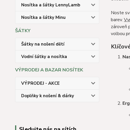
Nosítka a šátky LennyLamb
Noste své
Nosítka a šátky Minu
barev.
Vy
zároveň p
ŠÁTKY
volbou pr
Šátky na nošení dětí
Klíčov
Vodní šátky a nosítka
Nas
VÝPRODEJ A BAZAR NOSÍTEK
VÝPRODEJ - AKCE
Doplňky k nošení & dárky
Erg
Sledujte nás na sítích