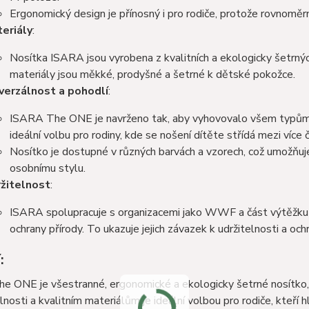
Ergonomický design je přínosný i pro rodiče, protože rovnoměr
eriály
:
Nosítka ISARA jsou vyrobena z kvalitních a ekologicky šetrných
materiály jsou měkké, prodyšné a šetrné k dětské pokožce​​.
verzálnost a pohodlí
:
ISARA The ONE je navrženo tak, aby vyhovovalo všem typům po
ideální volbu pro rodiny, kde se nošení dítěte střídá mezi více čl
Nosítko je dostupné v různých barvách a vzorech, což umožňuje 
osobnímu stylu​​.
žitelnost
:
ISARA spolupracuje s organizacemi jako WWF a část výtěžku 
ochrany přírody. To ukazuje jejich závazek k udržitelnosti a ochra
:
 ONE je všestranné, ergonomické a ekologicky šetrné nosítko, kt
lnosti a kvalitním materiálům je ideální volbou pro rodiče, kteří 