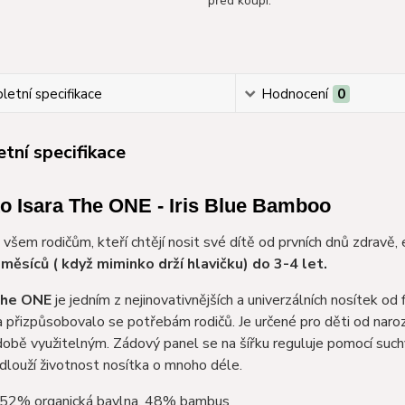
před koupí.
etní specifikace
Hodnocení
0
tní specifikace
o Isara The ONE - Iris Blue Bamboo
 všem rodičům, kteří chtějí nosit své dítě od prvních dnů zdravě
 měsíců ( když miminko drží hlavičku) do 3-4 let.
The ONE
je jedním z nejinovativnějších a univerzálních nosítek o
 přizpůsobovalo se potřebám rodičů. Je určené pro děti od naroze
obě využitelným. Zádový panel se na šířku reguluje pomocí suchý
dlouží životnost nosítka o mnoho déle.
 52% organická bavlna, 48% bambus