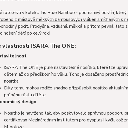
 ratolesti v kolekci Iris Blue Bamboo - podmanivý odstín, který čer
robeno z máslově měkkých bambusových vláken smíchaných s ne
ohodlný pocit. Prodyšná, vzdušná, měkká a přitom pevná, tato 
o nošení dětí po celý rok!
é vlastnosti ISARA The ONE:
tavitelnost
:
ISARA The ONE je plně nastavitelné nosítko, které lze upravi
dětem až do předškolního věku. Toho je dosaženo prostřednict
nosítka​​​​.
Díky tomu mohou rodiče snadno přizpůsobit nosítko aktuálním
průběhu růstu dítěte.
onomický design
:
Nosítko je navrženo tak, aby poskytovalo správnou podporu pro
certifikován Mezinárodním institutem pro dysplazii kyčlí, což
M-poloze​​.