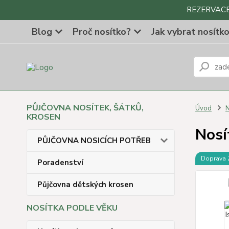
REZERVACE Z
Blog
Proč nosítko?
Jak vybrat nosítk
PŮJČOVNA NOSÍTEK, ŠÁTKŮ,
Úvod
N
KROSEN
Nosí
PŮJČOVNA NOSICÍCH POTŘEB
Doprava
Poradenství
Půjčovna dětských krosen
NOSÍTKA PODLE VĚKU