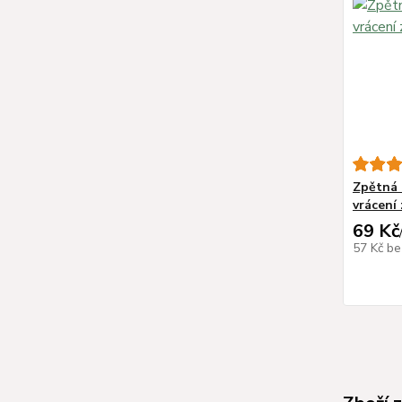
Zpětná z
vrácení 
69 Kč
57 Kč
be