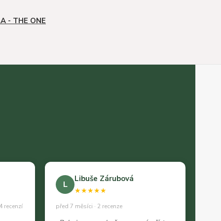
A - THE ONE
Libuše Zárubová
L
★★★★★
4 recenzí
před 7 měsíci · 2 recenze