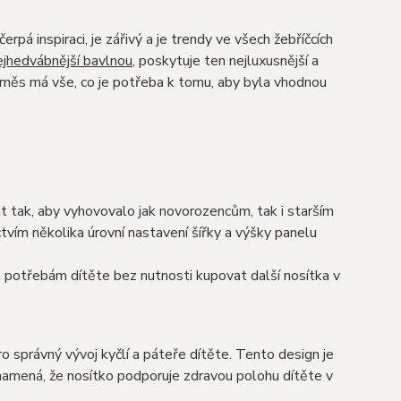
pá inspiraci, je zářivý a je trendy ve všech žebříčcích
jhedvábnější bavlnou
, poskytuje ten nejluxusnější a
směs má vše, co je potřeba k tomu, aby byla vhodnou
t tak, aby vyhovovalo jak novorozencům, tak i starším
vím několika úrovní nastavení šířky a výšky panelu
 potřebám dítěte bez nutnosti kupovat další nosítka v
 správný vývoj kyčlí a páteře dítěte. Tento design je
 znamená, že nosítko podporuje zdravou polohu dítěte v