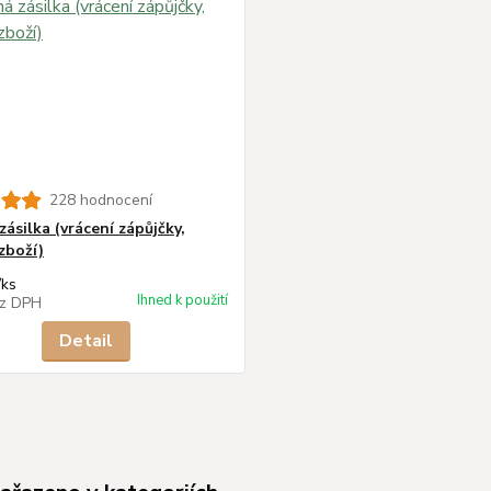
228 hodnocení
ásilka (vrácení zápůjčky,
zboží)
/
ks
Ihned k použití
z DPH
Detail