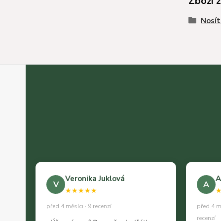
Zboží 
Nosít
Veronika Juklová
A
V
A
★★★★★
před 4 měsíci · 9 recenzí
před 4 m
recenzí