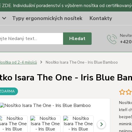
DE. Individuální poradenství s výběrem nosítka od certifikovaný
o
Typy ergonomických nosítek
Kontakty
Nevíte
Hledat
+420
osítka od 2-4 měsíců
Nosítko Isara The One - Iris Blue Bamboo
tko Isara The One - Iris Blue B
 ZDARMA
Nosítk
kteří c
bezpeč
mimink
nejinov