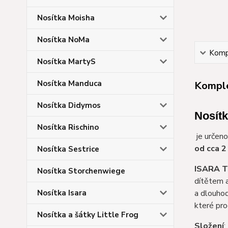
Nosítka Moisha
Nosítka NoMa
Kompl
Nosítka MartyS
Nosítka Manduca
Komple
Nosítka Didymos
Nosítk
Nosítka Rischino
je určeno
od cca 2
Nosítka Sestrice
ISARA 
Nosítka Storchenwiege
dítětem a
Nosítka Isara
a dlouhod
které pro
Nosítka a šátky Little Frog
Složení
: