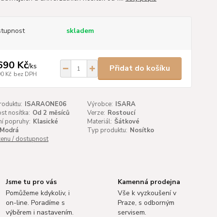
tupnost
skladem
690 Kč
/
ks
Přidat do košíku
90 Kč
bez DPH
roduktu:
ISARAONE06
Výrobce:
ISARA
t nosítka:
Od 2 měsíců
Verze:
Rostoucí
í popruhy:
Klasické
Materiál:
Šátkové
Modrá
Typ produktu:
Nosítko
cenu / dostupnost
Jsme tu pro vás
Kamenná prodejna
Pomůžeme kdykoliv, i
Vše k vyzkoušení v
on-line. Poradíme s
Praze, s odborným
výběrem i nastavením.
servisem.