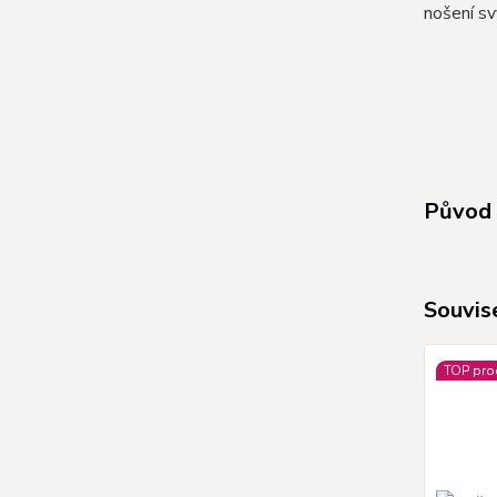
nošení sv
Původ 
Souvise
TOP pro