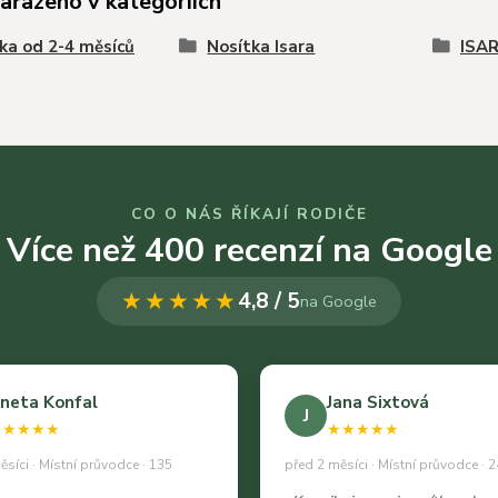
zařazeno v kategoriích
ka od 2-4 měsíců
Nosítka Isara
ISAR
CO O NÁS ŘÍKAJÍ RODIČE
Více než 400 recenzí na Google
★★★★★
4,8 / 5
na Google
neta Konfal
Jana Sixtová
J
★★★★★
★★★★★
ěsíci · Místní průvodce · 135
před 2 měsíci · Místní průvodce · 2