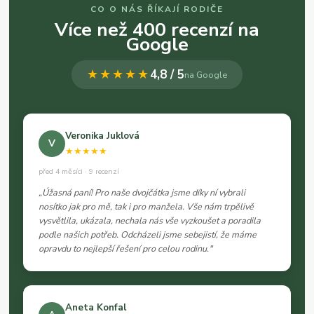
CO O NÁS ŘÍKAJÍ RODIČE
Více než 400 recenzí na
Google
★★★★★
4,8 / 5
na Google
Veronika Juklová
V
★★★★★
před 4 měsíci · 9 recenzí
„Úžasná paní! Pro naše dvojčátka jsme díky ní vybrali
nosítko jak pro mě, tak i pro manžela. Vše nám trpělivě
vysvětlila, ukázala, nechala nás vše vyzkoušet a poradila
podle našich potřeb. Odcházeli jsme sebejistí, že máme
opravdu to nejlepší řešení pro celou rodinu."
Aneta Konfal