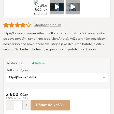
Ohodnotit produkt
Zápůjčka novorozeneckého nosítka Jožánek. Rostoucí šátkové nosítko
se zavazovacími ramenními popruhy (Aneta). Můžete v něm bez obav
nosit čerstvého novorozenečka, stejně jako dvouleté batole, a dítě v
něm pořád bude mít ideální, ergonomickou polohu.
celý popis
Dostupnost
skladem
Délka zápůjčky
2 500 Kč
/
ks
2 500 Kč
bez DPH
Přidat do košíku