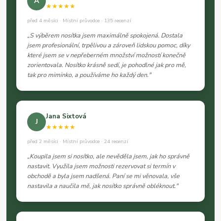
A
★★★★★
před 4 měsíci · Místní průvodce · 135 recenzí
„S výběrem nosítka jsem maximálně spokojená. Dostala
jsem profesionální, trpělivou a zároveň lidskou pomoc, díky
které jsem se v nepřeberném množství možností konečně
zorientovala. Nosítko krásně sedí, je pohodlné jak pro mě,
tak pro miminko, a používáme ho každý den."
Jana Sixtová
J
★★★★★
před 2 měsíci · Místní průvodce · 24 recenzí
„Koupila jsem si nosítko, ale nevěděla jsem, jak ho správně
nastavit. Využila jsem možnosti rezervovat si termín v
obchodě a byla jsem nadšená. Paní se mi věnovala, vše
nastavila a naučila mě, jak nosítko správně obléknout."