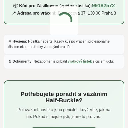
99182572
📦
Kód pro Zásilkovnu (zpětná zásilka):
📍
Adresa pro vrácení:
Biskupcova 37, 130 00 Praha 3
🧼
Hygiena:
Nosítka neperte. Každý kus po vrácení profesionálně
čistíme eko prostředky vhodnými pro děti.
📄
Dokumenty:
Nezapomeňte přibalit
vratkový lístek
s číslem účtu.
Potřebujete poradit s vázáním
Half-Buckle?
Polovázací nosítka jsou geniální, když víte, jak na
ně. Pokud si nejste jistí, jsme tu pro vás.