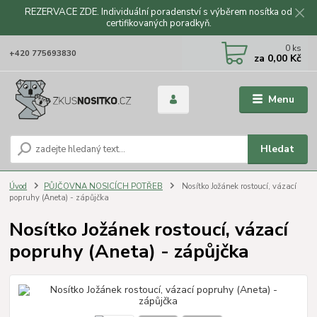
REZERVACE ZDE. Individuální poradenství s výběrem nosítka od
certifikovaných poradkyň.
CZK
0
ks
+420 775693830
za
0,00 Kč
Menu
Hledat
Úvod
PŮJČOVNA NOSICÍCH POTŘEB
Nosítko Jožánek rostoucí, vázací
popruhy (Aneta) - zápůjčka
Nosítko Jožánek rostoucí, vázací
popruhy (Aneta) - zápůjčka