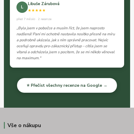
Libuše Zárubová
L
★★★★★
před 7 měsíci · 2 recenze
„Byla jsem v pobočce a musím říct, že jsem naprosto
nadšená! Paní mi ochotně nastavila nosítko přesně na míru
a podrobně ukázala, jak s ním správně pracovat. Nejvíc
oceňuji opravdu pro-zákaznický přístup – cítila jsem se
vítaná a odcházela jsem s pocitem, že se mi někdo věnoval
na maximum."
⭐ Přečíst všechny recenze na Google →
Vše o nákupu