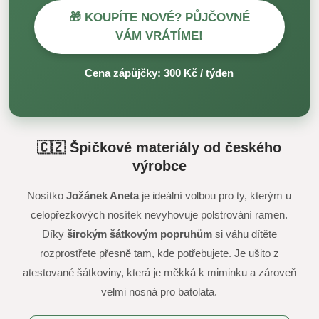
🎁 KOUPÍTE NOVÉ? PŮJČOVNÉ
VÁM VRÁTÍME!
Cena zápůjčky: 300 Kč / týden
🇨🇿 Špičkové materiály od českého
výrobce
Nosítko
Jožánek Aneta
je ideální volbou pro ty, kterým u
celopřezkových nosítek nevyhovuje polstrování ramen.
Díky
širokým šátkovým popruhům
si váhu dítěte
rozprostřete přesně tam, kde potřebujete. Je ušito z
atestované šátkoviny, která je měkká k miminku a zároveň
velmi nosná pro batolata.