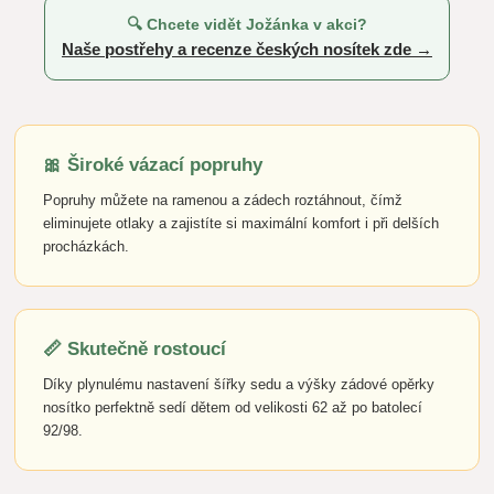
🔍 Chcete vidět Jožánka v akci?
Naše postřehy a recenze českých nosítek zde →
🎀 Široké vázací popruhy
Popruhy můžete na ramenou a zádech roztáhnout, čímž
eliminujete otlaky a zajistíte si maximální komfort i při delších
procházkách.
📏 Skutečně rostoucí
Díky plynulému nastavení šířky sedu a výšky zádové opěrky
nosítko perfektně sedí dětem od velikosti 62 až po batolecí
92/98.