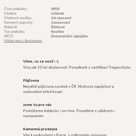
Číslo produktu:
0858
Výrobce:
Jožánek
Vhodnost nosítka:
Od narození
Ramenní popruhy:
Zavazovací
Materiál:
Šátkové
Typ produktu:
Nosítko
AKCE:
Dvouměsíční zápůjčka
Hlídat cenu / dostupnost
Víme, co se nosí! :-)
Více jak 10 let zkušeností. Poradkyně s certifikací Trageschule.
Půjčovna
Největší půjčovna nosítek v ČR. Možnost zapůjčení a
vyzkoušení před koupí.
Jsme tu pro vás
Pomůžeme kdykoliv, i on-line. Poradíme s výběrem i
nastavením.
Kamenná prodejna
Vše k vyzkoušení v Praze, s odborným servisem.