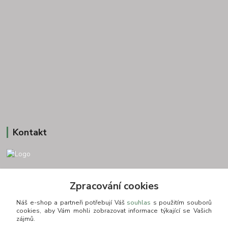
Kontakt
+420 775693830
Zpracování cookies
Otevírací doba: PO-PÁ: 9:00-16:00 NUTNÁ REZERVACE
Náš e-shop a partneři potřebují Váš
souhlas
s použitím souborů
info@zkusnositko.cz
cookies, aby Vám mohli zobrazovat informace týkající se Vašich
zájmů.