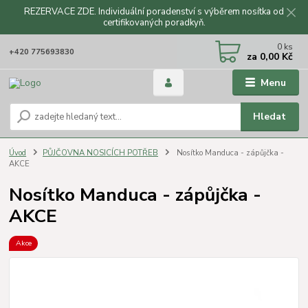
REZERVACE ZDE. Individuální poradenství s výběrem nosítka od
certifikovaných poradkyň.
CZK
0
ks
+420 775693830
za
0,00 Kč
Menu
Hledat
Úvod
PŮJČOVNA NOSICÍCH POTŘEB
Nosítko Manduca - zápůjčka -
AKCE
Nosítko Manduca - zápůjčka -
AKCE
Akce