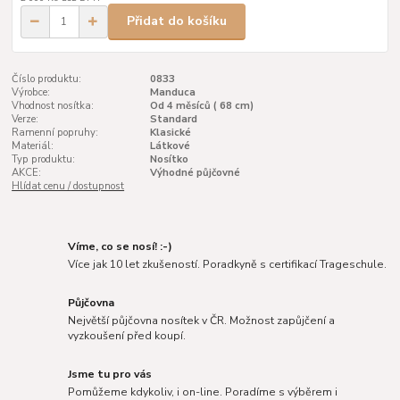
Přidat do košíku
Číslo produktu:
0833
Výrobce:
Manduca
Vhodnost nosítka:
Od 4 měsíců ( 68 cm)
Verze:
Standard
Ramenní popruhy:
Klasické
Materiál:
Látkové
Typ produktu:
Nosítko
AKCE:
Výhodné půjčovné
Hlídat cenu / dostupnost
Víme, co se nosí! :-)
Více jak 10 let zkušeností. Poradkyně s certifikací Trageschule.
Půjčovna
Největší půjčovna nosítek v ČR. Možnost zapůjčení a
vyzkoušení před koupí.
Jsme tu pro vás
Pomůžeme kdykoliv, i on-line. Poradíme s výběrem i