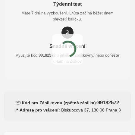
Týdenní test
Máte 7 dní na vyzkoušení. Lhůta začíná běžet dnem
převzetí balíčku.
3
Snadné vrácení
Využijte kód
99182572
u jakékoli Zásilkovny, nebo doneste
k nám na Žižkov.
99182572
📦
Kód pro Zásilkovnu (zpětná zásilka):
📍
Adresa pro vrácení:
Biskupcova 37, 130 00 Praha 3