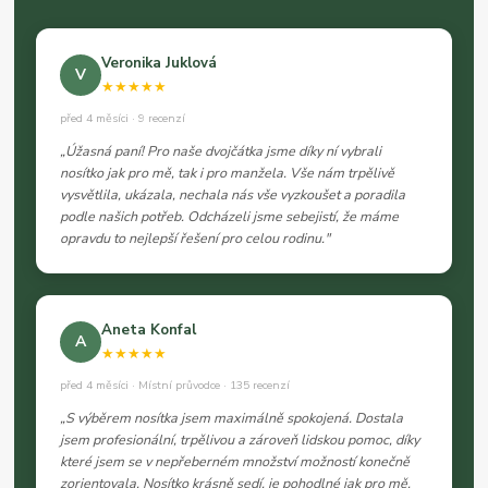
Veronika Juklová
V
★★★★★
před 4 měsíci · 9 recenzí
„Úžasná paní! Pro naše dvojčátka jsme díky ní vybrali
nosítko jak pro mě, tak i pro manžela. Vše nám trpělivě
vysvětlila, ukázala, nechala nás vše vyzkoušet a poradila
podle našich potřeb. Odcházeli jsme sebejistí, že máme
opravdu to nejlepší řešení pro celou rodinu."
Aneta Konfal
A
★★★★★
před 4 měsíci · Místní průvodce · 135 recenzí
„S výběrem nosítka jsem maximálně spokojená. Dostala
jsem profesionální, trpělivou a zároveň lidskou pomoc, díky
které jsem se v nepřeberném množství možností konečně
zorientovala. Nosítko krásně sedí, je pohodlné jak pro mě,