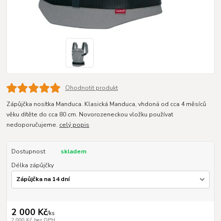
Ohodnotit produkt
Zápůjčka nosítka Manduca. Klasická Manduca, vhdoná od cca 4 měsíců
věku dítěte do cca 80 cm. Novorozeneckou vložku používat
nedoporučujeme.
celý popis
Dostupnost
skladem
Délka zápůjčky
2 000 Kč
/
ks
2 000 Kč
bez DPH