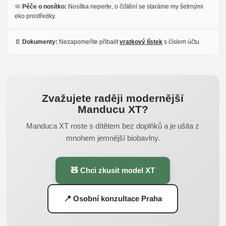
🧼
Péče o nosítko:
Nosítka neperte, o čištění se staráme my šetrnými
eko prostředky.
📄
Dokumenty:
Nezapomeňte přibalit
vratkový lístek
s číslem účtu.
Zvažujete raději modernější
Manducu XT?
Manduca XT roste s dítětem bez doplňků a je ušita z
mnohem jemnější biobavlny.
🧸 Chci zkusit model XT
📍 Osobní konzultace Praha