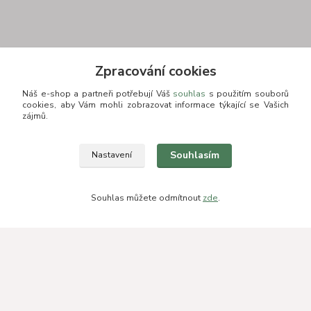
Zpracování cookies
Kontakt
Náš e-shop a partneři potřebují Váš
souhlas
s použitím souborů
cookies, aby Vám mohli zobrazovat informace týkající se Vašich
zájmů.
+420 775693830
Souhlasím
Nastavení
Otevírací doba: PO-PÁ: 9:00-16:00 NUTNÁ REZERVACE
info@zkusnositko.cz
Souhlas můžete odmítnout
zde
.
© Copyright 2015-2026 ZkusNositko.cz
Vytvořeno na
Eshop-rychle.cz