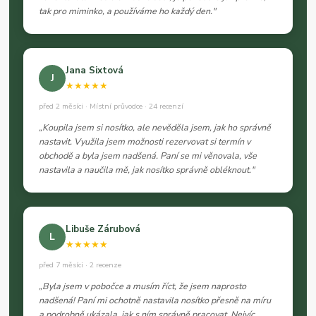
tak pro miminko, a používáme ho každý den."
Jana Sixtová
J
★★★★★
před 2 měsíci · Místní průvodce · 24 recenzí
„Koupila jsem si nosítko, ale nevěděla jsem, jak ho správně
nastavit. Využila jsem možnosti rezervovat si termín v
obchodě a byla jsem nadšená. Paní se mi věnovala, vše
nastavila a naučila mě, jak nosítko správně obléknout."
Libuše Zárubová
L
★★★★★
před 7 měsíci · 2 recenze
„Byla jsem v pobočce a musím říct, že jsem naprosto
nadšená! Paní mi ochotně nastavila nosítko přesně na míru
a podrobně ukázala, jak s ním správně pracovat. Nejvíc