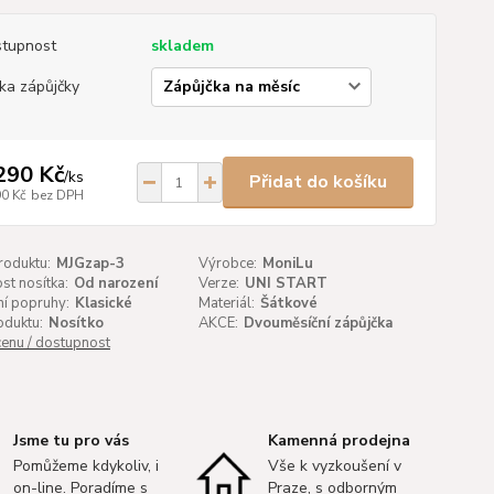
tupnost
skladem
ka zápůjčky
290 Kč
/
ks
Přidat do košíku
90 Kč
bez DPH
roduktu:
MJGzap-3
Výrobce:
MoniLu
t nosítka:
Od narození
Verze:
UNI START
í popruhy:
Klasické
Materiál:
Šátkové
oduktu:
Nosítko
AKCE:
Dvouměsíční zápůjčka
cenu / dostupnost
Jsme tu pro vás
Kamenná prodejna
Pomůžeme kdykoliv, i
Vše k vyzkoušení v
on-line. Poradíme s
Praze, s odborným