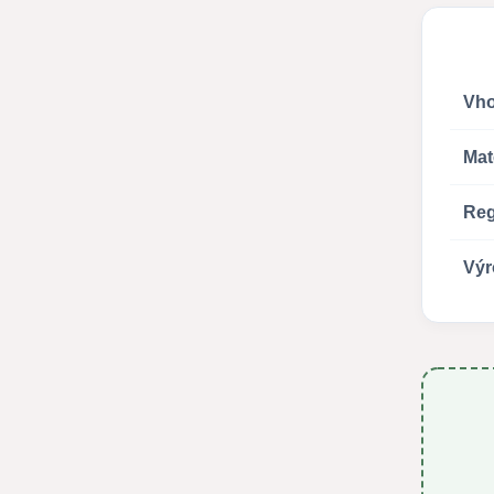
Vho
Mat
Reg
Výr