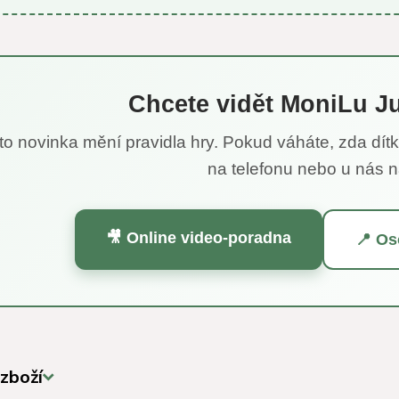
Chcete vidět MoniLu J
to novinka mění pravidla hry. Pokud váháte, zda dítk
na telefonu nebo u nás n
🎥 Online video-poradna
📍 Os
zboží