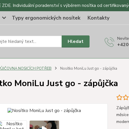
DE. Individuální poradenství s výběrem nosítka od certifikovaný
o
Typy ergonomických nosítek
Kontakty
Nevíte
Hledat
+420
PŮJČOVNA NOSICÍCH POTŘEB
Nosítko MoniLu Just go - zápůjčka
tko MoniLu Just go - zápůjčka
Zápůjč
měsíce
modern