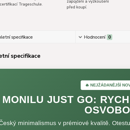
zapůjčení a vyzkoušení
certifikací Trageschule.
před koupí.
etní specifikace
Hodnocení
0
tní specifikace
🔥 NEJŽÁDANĚJŠÍ NO
MONILU JUST GO: RYCH
OSVOBO
Český minimalismus v prémiové kvalitě. Otestuj