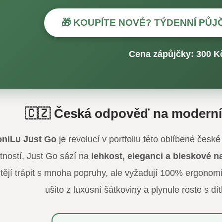
🎁 KOUPÍTE NOVÉ? TÝDENNÍ PŮJ
Cena zápůjčky: 300 Kč
🇨🇿 Česká odpověď na moderní 
niLu Just Go
je revolucí v portfoliu této oblíbené čes
tností, Just Go sází na
lehkost, eleganci a bleskové n
tějí trápit s mnoha popruhy, ale vyžadují 100% ergonomii
ušito z luxusní šátkoviny a plynule roste s dí