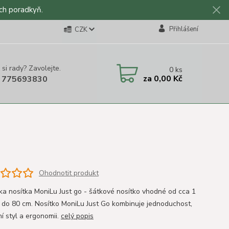
ch poradkyň.
Přihlášení
CZK
 si rady? Zavolejte.
0
ks
za
0,00 Kč
 775693830
Ohodnotit produkt
ka nosítka MoniLu Just go - šátkové nosítko vhodné od cca 1
 do 80 cm. Nosítko MoniLu Just Go kombinuje jednoduchost,
í styl a ergonomii.
celý popis