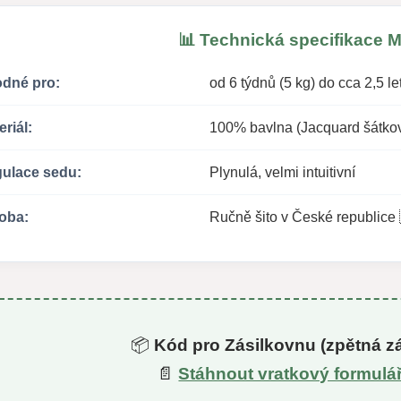
📊 Technická specifikace 
dné pro:
od 6 týdnů (5 kg) do cca 2,5 let
eriál:
100% bavlna (Jacquard šátko
ulace sedu:
Plynulá, velmi intuitivní
oba:
Ručně šito v České republice
📦
Kód pro Zásilkovnu (zpětná zá
📄
Stáhnout vratkový formulá