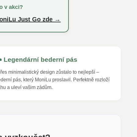
o v akci?
 MoniLu Just Go zde →
️ Legendární bederní pás
přes minimalistický design zůstalo to nejlepší –
derní pás, který MoniLu proslavil. Perfektně rozloží
hu a uleví vašim zádům.