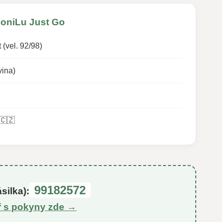
MoniLu Just Go
 (vel. 92/98)
vina)
 🇨🇿
99182572
silka):
ř s pokyny zde →