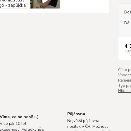
Dos
Dél
4 
4 2
Číslo p
Vhodnos
Ramenn
Typ pr
Hlídat 
Půjčovna
Víme, co se nosí! :-)
Největší půjčovna
Více jak 10 let
nosítek v ČR. Možnost
zkušeností. Poradkyně s