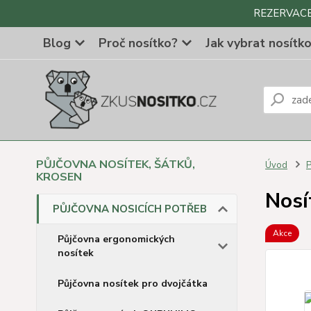
REZERVACE Z
Blog
Proč nosítko?
Jak vybrat nosítk
PŮJČOVNA NOSÍTEK, ŠÁTKŮ,
Úvod
KROSEN
Nosí
PŮJČOVNA NOSICÍCH POTŘEB
Akce
Půjčovna ergonomických
nosítek
Půjčovna nosítek pro dvojčátka