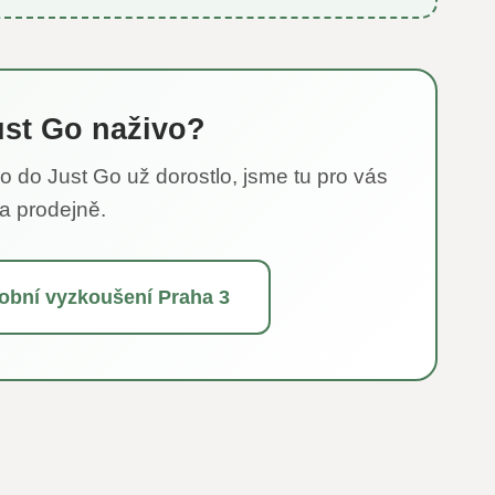
ust Go naživo?
o do Just Go už dorostlo, jsme tu pro vás
a prodejně.
obní vyzkoušení Praha 3