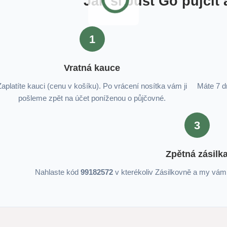
Jak si Just Go půjčit
1
Vratná kauce
Zaplatíte kauci (cenu v košíku). Po vrácení nosítka vám ji
Máte 7 dn
pošleme zpět na účet poníženou o půjčovné.
3
Zpětná zásilk
Nahlaste kód
99182572
v kterékoliv Zásilkovně a my vá