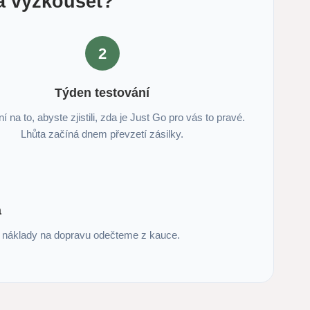
 a vyzkoušet?
2
Týden testování
í na to, abyste zjistili, zda je Just Go pro vás to pravé.
Lhůta začíná dnem převzetí zásilky.
a
m náklady na dopravu odečteme z kauce.