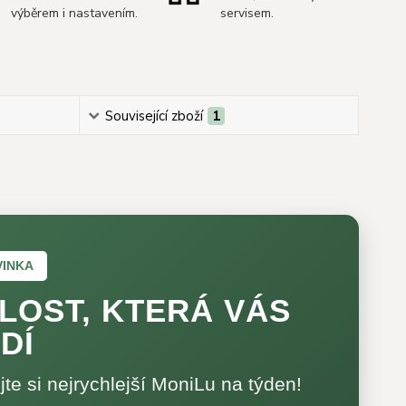
výběrem i nastavením.
servisem.
Související zboží
1
VINKA
LOST, KTERÁ VÁS
DÍ
te si nejrychlejší MoniLu na týden!