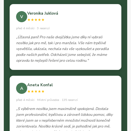
Veronika Juklová
V
★★★★★
před 4 měsíci · 9 recenzí
„Úžasná paní! Pro naše dvojčátka jsme díky ní vybrali
nosítko jak pro mě, tak i pro manžela. Vše nám trpělivě
vysvětlila, ukázala, nechala nás vše vyzkoušet a poradila
podle našich potřeb. Odcházeli jsme sebejistí, že máme
opravdu to nejlepší řešení pro celou rodinu."
Aneta Konfal
A
★★★★★
před 4 měsíci · Místní průvodce · 135 recenzí
„S výběrem nosítka jsem maximálně spokojená. Dostala
jsem profesionální, trpělivou a zároveň lidskou pomoc, díky
které jsem se v nepřeberném množství možností konečně
zorientovala. Nosítko krásně sedí, je pohodlné jak pro mě,