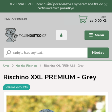
REZERVACE ZDE. Individuální poradenství s výběrem nosítka od
certifikovaných poradkyň.
CZK
0
ks
+420 775693830
za
0,00 Kč
Menu
Hledat
Úvod
Nosítka Rischino
Rischino XXL PREMIUM - Grey
Rischino XXL PREMIUM - Grey
Doprava ZDARMA