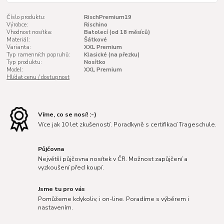
Číslo produktu:
RischPremium19
Výrobce:
Rischino
Vhodnost nosítka:
Batolecí (od 18 měsíců)
Materiál:
Šátkové
Varianta:
XXL Premium
Typ ramenních popruhů:
Klasické (na přezku)
Typ produktu:
Nosítko
Model:
XXL Premium
Hlídat cenu / dostupnost
Víme, co se nosí! :-)
Více jak 10 let zkušeností. Poradkyně s certifikací Trageschule.
Půjčovna
Největší půjčovna nosítek v ČR. Možnost zapůjčení a
vyzkoušení před koupí.
Jsme tu pro vás
Pomůžeme kdykoliv, i on-line. Poradíme s výběrem i
nastavením.