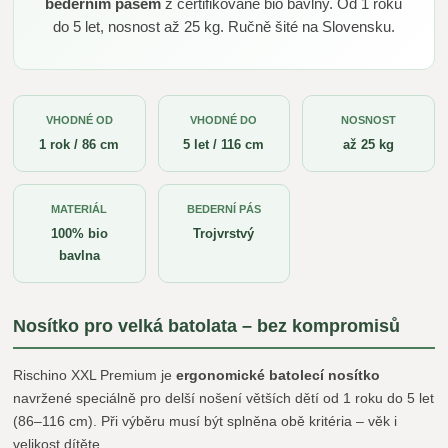
bederním pásem
z certifikované bio bavlny. Od 1 roku
do 5 let, nosnost až 25 kg. Ručně šité na Slovensku.
VHODNÉ OD
VHODNÉ DO
NOSNOST
1 rok / 86 cm
5 let / 116 cm
až 25 kg
MATERIÁL
BEDERNÍ PÁS
100% bio
Trojvrstvý
bavlna
Nosítko pro velká batolata – bez kompromisů
Rischino XXL Premium je
ergonomické batolecí nosítko
navržené speciálně pro delší nošení větších dětí od 1 roku do 5 let
(86–116 cm). Při výběru musí být splněna obě kritéria – věk i
velikost dítěte.