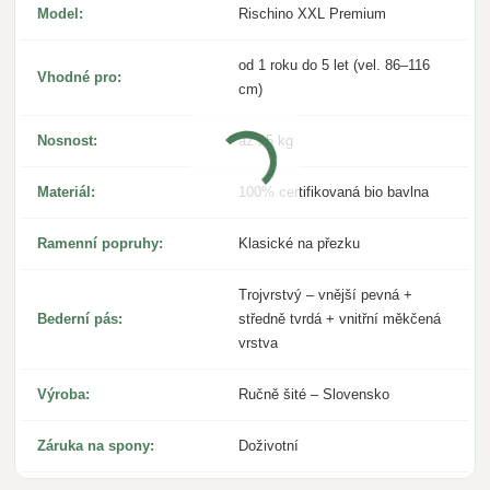
Model:
Rischino XXL Premium
od 1 roku do 5 let (vel. 86–116
Vhodné pro:
cm)
Nosnost:
až 25 kg
Materiál:
100% certifikovaná bio bavlna
Ramenní popruhy:
Klasické na přezku
Trojvrstvý – vnější pevná +
Bederní pás:
středně tvrdá + vnitřní měkčená
vrstva
Výroba:
Ručně šité – Slovensko
Záruka na spony:
Doživotní