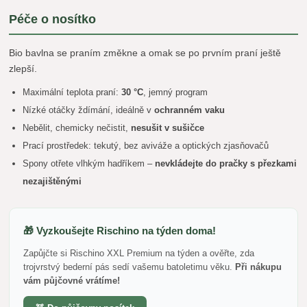
Péče o nosítko
Bio bavlna se praním změkne a omak se po prvním praní ještě
zlepší.
Maximální teplota praní:
30 °C
, jemný program
Nízké otáčky ždímání, ideálně v
ochranném vaku
Nebělit, chemicky nečistit,
nesušit v sušičce
Prací prostředek: tekutý, bez aviváže a optických zjasňovačů
Spony otřete vlhkým hadříkem –
nevkládejte do pračky s přezkami
nezajištěnými
🎁 Vyzkoušejte Rischino na týden doma!
Zapůjčte si Rischino XXL Premium na týden a ověřte, zda
trojvrstvý bederní pás sedí vašemu batoletimu věku.
Při nákupu
vám půjčovné vrátíme!