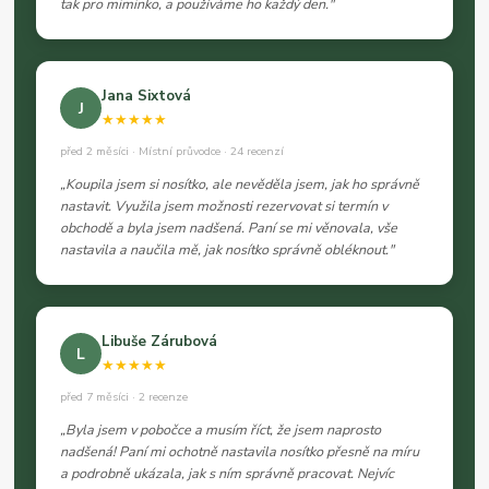
tak pro miminko, a používáme ho každý den."
Jana Sixtová
J
★★★★★
před 2 měsíci · Místní průvodce · 24 recenzí
„Koupila jsem si nosítko, ale nevěděla jsem, jak ho správně
nastavit. Využila jsem možnosti rezervovat si termín v
obchodě a byla jsem nadšená. Paní se mi věnovala, vše
nastavila a naučila mě, jak nosítko správně obléknout."
Libuše Zárubová
L
★★★★★
před 7 měsíci · 2 recenze
„Byla jsem v pobočce a musím říct, že jsem naprosto
nadšená! Paní mi ochotně nastavila nosítko přesně na míru
a podrobně ukázala, jak s ním správně pracovat. Nejvíc