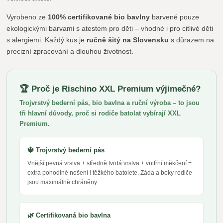
Vyrobeno ze
100% certifikované bio bavlny
barvené pouze
ekologickými barvami s atestem pro děti – vhodné i pro citlivé děti
s alergiemi. Každý kus je
ručně šitý na Slovensku
s důrazem na
precizní zpracování a dlouhou životnost.
🏆 Proč je Rischino XXL Premium výjimečné?
Trojvrstvý bederní pás, bio bavlna a ruční výroba – to jsou
tři hlavní důvody, proč si rodiče batolat vybírají XXL
Premium.
🔱 Trojvrstvý bederní pás
Vnější pevná vrstva + středně tvrdá vrstva + vnitřní měkčení =
extra pohodlné nošení i těžkého batolete. Záda a boky rodiče
jsou maximálně chráněny.
🌿 Certifikovaná bio bavlna