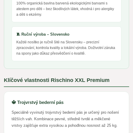
100% organická bavlna barvená ekologickými barvami s
atestem pro děti – bez škodlivých látek, vhodná i pro alergiky
a děti s ekzémy.
🧵 Ruční výroba – Slovensko
Každé nosítko je ručně šité na Slovensku – precizní
zpracování, kontrola kvality a lokální výroba. Doživotní záruka
na spony jako důkaz přesvědčení o kvalitě.
Klíčové vlastnosti Rischino XXL Premium
🔱 Trojvrstvý bederní pás
Speciálně vyvinutý trojvrstvý bederní pás je určený pro nošení
těžších vah. Kombinace pevné, středně tvrdé a měkčené
vrstvy zajišťuje extra vysokou a pohodlnou nosnost až 25 kg.