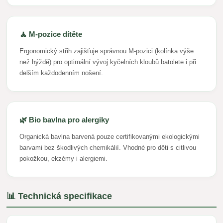
🧘 M-pozice dítěte
Ergonomický střih zajišťuje správnou M-pozici (kolínka výše
než hýždě) pro optimální vývoj kyčelních kloubů batolete i při
delším každodenním nošení.
🌿 Bio bavlna pro alergiky
Organická bavlna barvená pouze certifikovanými ekologickými
barvami bez škodlivých chemikálií. Vhodné pro děti s citlivou
pokožkou, ekzémy i alergiemi.
📊 Technická specifikace