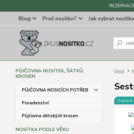
REZERVACE Z
Blog
Proč nosítko?
Jak vybrat nosítk
PŮJČOVNA NOSÍTEK, ŠÁTKŮ,
Úvod
N
KROSEN
Sest
PŮJČOVNA NOSICÍCH POTŘEB
Doprava
Poradenství
Půjčovna dětských krosen
NOSÍTKA PODLE VĚKU