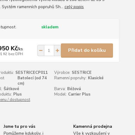
. Systém ramenních popruhů Sh...
celý popis
tupnost
skladem
950 Kč
/
ks
Přidat do košíku
91 Kč
bez DPH
roduktu:
SESTRICECP011
Výrobce:
SESTRICE
st
Batolecí (od 74
Ramenní popruhy:
Klasické
:
cm)
l:
Šátkové
Barva:
Béžová
oduktu:
Plus
Model:
Carrier Plus
cenu / dostupnost
Jsme tu pro vás
Kamenná prodejna
Pomůžeme kdykoliv, i
Vše k vyzkoušení v