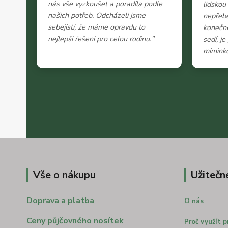
nás vše vyzkoušet a poradila podle
lidskou
našich potřeb. Odcházeli jsme
nepřeb
sebejistí, že máme opravdu to
konečně
nejlepší řešení pro celou rodinu."
sedí, j
miminko
Vše o nákupu
Užitečn
Doprava a platba
O nás
Ceny půjčovného nosítek
Proč využít p