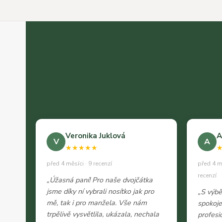
Veronika Juklová
A
V
A
★★★★★
před 4 měsíci · 9 recenzí
před 4 m
recenzí
„Úžasná paní! Pro naše dvojčátka
jsme díky ní vybrali nosítko jak pro
„S výb
mě, tak i pro manžela. Vše nám
spokoje
trpělivě vysvětlila, ukázala, nechala
profesi