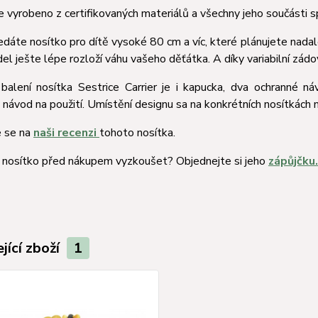
e vyrobeno z certifikovaných materiálů a všechny jeho součásti 
dáte nosítko pro dítě vysoké 80 cm a víc, které plánujete nadale
el ješte lépe rozloží váhu vašeho děťátka. A díky variabilní zádo
 balení nosítka Sestrice Carrier je i kapucka, dva ochranné n
návod na použití. Umístění designu sa na konkrétních nosítkách m
e se na
naši recenzi
tohoto nosítka.
i nosítko před nákupem vyzkoušet? Objednejte si jeho
zápůjčku.
jící zboží
1