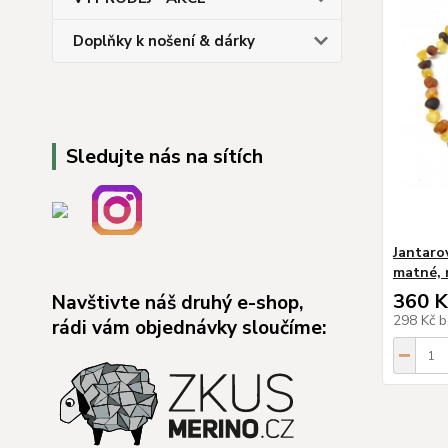
Doplňky k nošení & dárky
Sledujte nás na sítích
Jantarov
matné, 
360 K
Navštivte náš druhý e-shop,
298 Kč
b
rádi vám objednávky sloučíme: