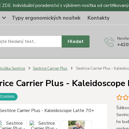
DE. Individuální poradenství s výběrem nosítka od certifikovaný
o
Typy ergonomických nosítek
Kontakty
Nevíte
Hledat
+420
osítka Sestrice
Sestrice Carrier Plus
Sestrice Carrier Plus - Kaleido
rice Carrier Plus - Kaleidoscope
 ZDARMA
Šátkov
Sestri
ho bud
správn