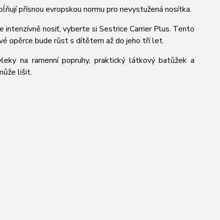
spĺňují přísnou evropskou normu pro nevystužená nosítka.
 intenzívně nosiť, vyberte si Sestrice Carrier Plus. Tento
vé opěrce bude růst s dítětem až do jeho tří let.
ávleky na ramenní popruhy, praktický látkový batůžek a
ůže lišit.