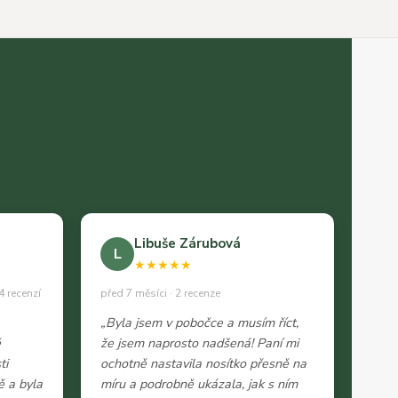
Libuše Zárubová
L
★★★★★
4 recenzí
před 7 měsíci · 2 recenze
„Byla jsem v pobočce a musím říct,
ě
že jsem naprosto nadšená! Paní mi
ti
ochotně nastavila nosítko přesně na
ě a byla
míru a podrobně ukázala, jak s ním