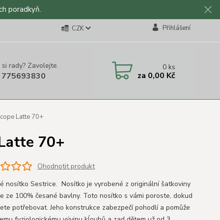
ch poradkyň.
Přihlášení
CZK
 si rady? Zavolejte.
0
ks
za
0,00 Kč
 775693830
scope Latte 70+
 Latte 70+
Ohodnotit produkt
é nosítko Sestrice. Nosítko je vyrobené z originální šatkoviny
ce ze 100% česané bavlny. Toto nosítko s vámi poroste, dokud
ete potřebovat. Jeho konstrukce zabezpečí pohodlí a pomůže
emu fyziologickému vývinu kĺoubů a zad dětem už od 3