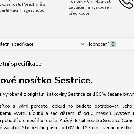
nosítek v ČR. Možnost
zkušeností. Poradkyně s
zapůjčení a vyzkoušení
certifikací Trageschule.
před koupí.
etní specifikace
Hodnocení
0
tní specifikace
ové nosítko Sestrice.
e vyrobené z originální šatkoviny Sestrice ze 100% česané bavln
sítko s vámi poroste, dokud ho budete potřebovat. Jeho
ickému vývinu kĺoubů a zad dětem už od 3 měsíců. Systém 
 pohodlí pro nosícího rodiče. Každý detail nosítka Sestrice Carr
é variabilitě bederního pásu – od 62 do 127 cm – sedne nosítko