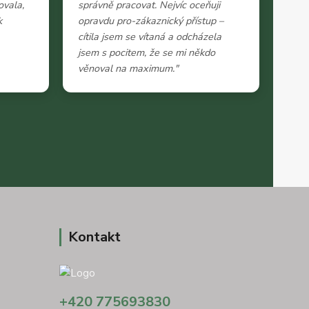
ovala,
správně pracovat. Nejvíc oceňuji
k
opravdu pro-zákaznický přístup –
cítila jsem se vítaná a odcházela
jsem s pocitem, že se mi někdo
věnoval na maximum."
Kontakt
+420 775693830