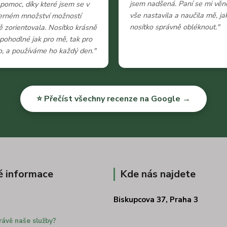
jsem nadšená. Paní se mi věn
 pomoc, díky které jsem se v
vše nastavila a naučila mě, ja
erném množství možností
nosítko správně obléknout."
 zorientovala. Nosítko krásně
e pohodlné jak pro mě, tak pro
, a používáme ho každý den."
⭐ Přečíst všechny recenze na Google →
é informace
Kde nás najdete
Biskupcova 37, Praha 3
rávě naše služby?