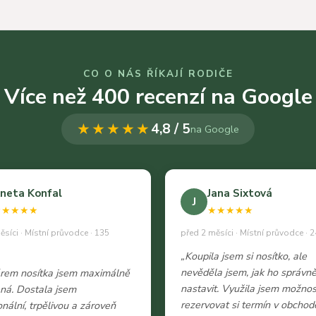
CO O NÁS ŘÍKAJÍ RODIČE
Více než 400 recenzí na Google
★★★★★
4,8 / 5
na Google
neta Konfal
Jana Sixtová
J
★★★★★
★★★★★
ěsíci · Místní průvodce · 135
před 2 měsíci · Místní průvodce · 2
„Koupila jsem si nosítko, ale
nevěděla jsem, jak ho správn
ěrem nosítka jsem maximálně
nastavit. Využila jsem možnos
ná. Dostala jsem
rezervovat si termín v obchod
onální, trpělivou a zároveň