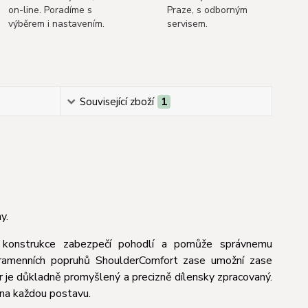
on-line. Poradíme s
Praze, s odborným
výběrem i nastavením.
servisem.
Související zboží
1
y.
 konstrukce zabezpečí pohodlí a pomůže správnemu
ramenních popruhů ShoulderComfort zase umožní zase
ier je důkladně promyšlený a precizně dílensky zpracovaný.
 na každou postavu.