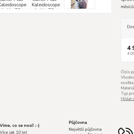
měsíců
Dos
4 
4 0
Číslo p
Vhodno
nosítka
Materiá
Typ pr
Hlídat 
Půjčovna
Víme, co se nosí! :-)
Největší půjčovna
Více jak 10 let