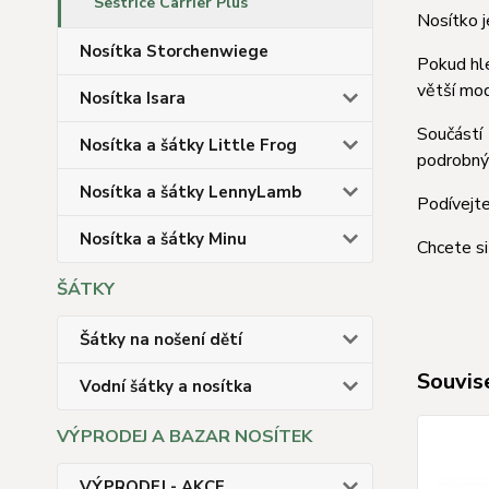
Sestrice Carrier Plus
Nosítko j
Nosítka Storchenwiege
Pokud hle
větší mod
Nosítka Isara
Součástí
Nosítka a šátky Little Frog
podrobný 
Nosítka a šátky LennyLamb
Podívejt
Nosítka a šátky Minu
Chcete s
ŠÁTKY
Šátky na nošení dětí
Souvise
Vodní šátky a nosítka
VÝPRODEJ A BAZAR NOSÍTEK
VÝPRODEJ - AKCE