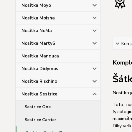
Nosítka Moyo
Nosítka Moisha
Nosítka NoMa
Nosítka MartyS
Kompl
Nosítka Manduca
Komple
Nosítka Didymos
Šátk
Nosítka Rischino
Nosítko j
Nosítka Sestrice
Toto no
Sestrice One
fyziolog
maximální
Sestrice Carrier
Díky velk