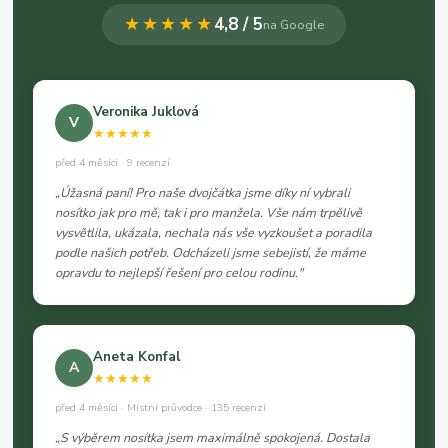
★★★★★
4,8 / 5
na Google
Veronika Juklová
V
★★★★★
před 4 měsíci · 9 recenzí
„Úžasná paní! Pro naše dvojčátka jsme díky ní vybrali
nosítko jak pro mě, tak i pro manžela. Vše nám trpělivě
vysvětlila, ukázala, nechala nás vše vyzkoušet a poradila
podle našich potřeb. Odcházeli jsme sebejistí, že máme
opravdu to nejlepší řešení pro celou rodinu."
Aneta Konfal
A
★★★★★
před 4 měsíci · Místní průvodce · 135 recenzí
„S výběrem nosítka jsem maximálně spokojená. Dostala