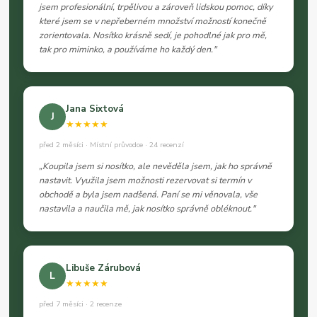
jsem profesionální, trpělivou a zároveň lidskou pomoc, díky
které jsem se v nepřeberném množství možností konečně
zorientovala. Nosítko krásně sedí, je pohodlné jak pro mě,
tak pro miminko, a používáme ho každý den."
Jana Sixtová
J
★★★★★
před 2 měsíci · Místní průvodce · 24 recenzí
„Koupila jsem si nosítko, ale nevěděla jsem, jak ho správně
nastavit. Využila jsem možnosti rezervovat si termín v
obchodě a byla jsem nadšená. Paní se mi věnovala, vše
nastavila a naučila mě, jak nosítko správně obléknout."
Libuše Zárubová
L
★★★★★
před 7 měsíci · 2 recenze