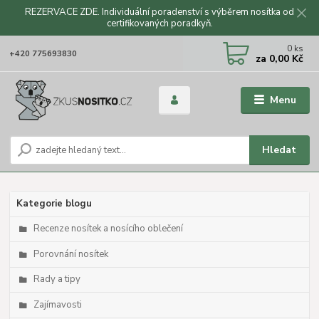
REZERVACE ZDE. Individuální poradenství s výběrem nosítka od
certifikovaných poradkyň.
CZK
0
ks
+420 775693830
za
0,00 Kč
Menu
Hledat
Kategorie blogu
Recenze nosítek a nosícího oblečení
Porovnání nosítek
Rady a tipy
Zajímavosti