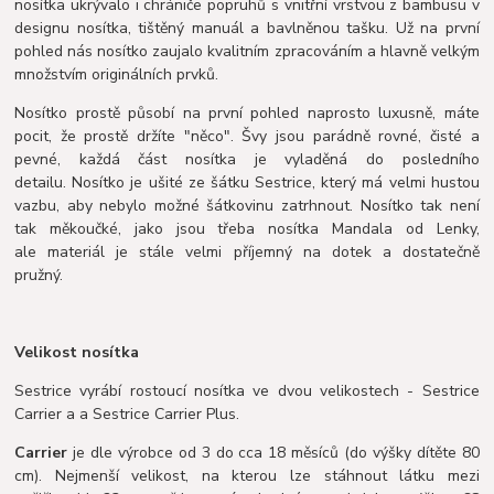
nosítka ukrývalo i chrániče popruhů s vnitřní vrstvou z bambusu v
designu nosítka, tištěný manuál a bavlněnou tašku. Už na první
pohled nás nosítko zaujalo kvalitním zpracováním a hlavně velkým
množstvím originálních prvků.
Nosítko prostě působí na první pohled naprosto luxusně, máte
pocit, že prostě držíte "něco". Švy jsou parádně rovné, čisté a
pevné, každá část nosítka je vyladěná do posledního
detailu. Nosítko je ušité ze šátku Sestrice, který má velmi hustou
vazbu, aby nebylo možné šátkovinu zatrhnout. Nosítko tak není
tak měkoučké, jako jsou třeba nosítka Mandala od Lenky,
ale materiál je stále velmi příjemný na dotek a dostatečně
pružný.
Velikost nosítka
Sestrice vyrábí rostoucí nosítka ve dvou velikostech - Sestrice
Carrier a a Sestrice Carrier Plus.
Carrier
je dle výrobce od 3 do cca 18 měsíců (do výšky dítěte 80
cm). Nejmenší velikost, na kterou lze stáhnout látku mezi