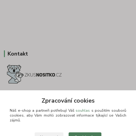
Kontakt
+420 775693830
Zpracování cookies
Otevírací doba: PO-PÁ: 9:00-16:00 NUTNÁ REZERVACE
Náš e-shop a partneři potřebují Váš
souhlas
s použitím souborů
info@zkusnositko.cz
cookies, aby Vám mohli zobrazovat informace týkající se Vašich
zájmů.