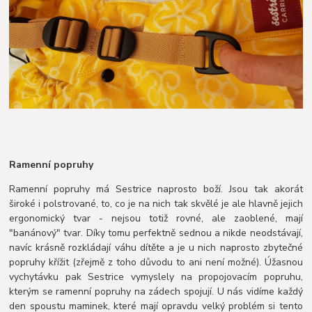
Ramenní popruhy
Ramenní popruhy má Sestrice naprosto boží. Jsou tak akorát
široké i polstrované, to, co je na nich tak skvělé je ale hlavně jejich
ergonomický tvar - nejsou totiž rovné, ale zaoblené, mají
"banánový" tvar. Díky tomu perfektně sednou a nikde neodstávají,
navíc krásně rozkládají váhu dítěte a je u nich naprosto zbytečné
popruhy křížit (zřejmě z toho důvodu to ani není možné). Úžasnou
vychytávku pak Sestrice vymyslely na propojovacím popruhu,
kterým se ramenní popruhy na zádech spojují. U nás vidíme každý
den spoustu maminek, které mají opravdu velký problém si tento