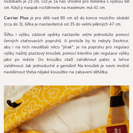
nožičkami je 23 cm, což je za nás vhodné pro miminka s výškou 68
cm. Když ji naopak roztáhnete na maximum, má 41 cm.
Carrier Plus
je pro děti nad 80 cm až do konce nosícího období
(cca do 3), šířka je nastavitelná od 35 do velmi pěkných 47 cm.
Šířku i výšku zádové opěrky nastavíte velmi jednoduše pomocí
černých stahovacích popruhů. A protože by to nebyly Sestrice,
aby i na nich neudělali něco "jinak", je na popruhu pro regulaci
výšky našitý plastový kroužek, pomocí kterého jde regulace výšky
jako po másle. Do kroužku stačí zaháknout palec a lehce
zatáhnout. Jak jednoduché a geniální! Na kroužek je navíc možné
navléknout třeba nějaké kousátko na zabavení děťátka.