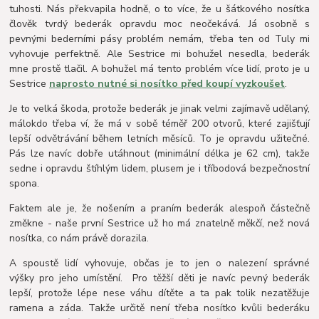
tuhosti. Nás překvapila hodně, o to více, že u šátkového nosítka
člověk tvrdý bederák opravdu moc neočekává. Já osobně s
pevnými bederními pásy problém nemám, třeba ten od Tuly mi
vyhovuje perfektně. Ale Sestrice mi bohužel nesedla, bederák
mne prostě tlačil. A bohužel má tento problém více lidí, proto je u
Sestrice
naprosto nutné si nosítko před koupí vyzkoušet
.
Je to velká škoda, protože bederák je jinak velmi zajímavě udělaný,
málokdo třeba ví, že má v sobě téměř 200 otvorů, které zajišťují
lepší odvětrávání během letních měsíců. To je opravdu užitečné.
Pás lze navíc dobře utáhnout (minimální délka je 62 cm), takže
sedne i opravdu štíhlým lidem, plusem je i tříbodová bezpečnostní
spona.
Faktem ale je, že nošením a praním bederák alespoň částečně
změkne - naše první Sestrice už ho má znatelně měkčí, než nová
nosítka, co nám právě dorazila.
A spoustě lidí vyhovuje, občas je to jen o nalezení správné
výšky pro jeho umístění. Pro těžší děti je navíc pevný bederák
lepší, protože lépe nese váhu dítěte a ta pak tolik nezatěžuje
ramena a záda. Takže určitě není třeba nosítko kvůli bederáku