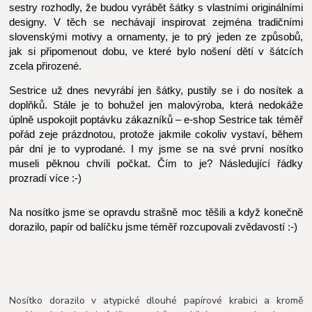
sestry rozhodly, že budou vyrábět šátky s vlastními originálními
designy. V těch se nechávají inspirovat zejména tradičními
slovenskými motivy a ornamenty, je to prý jeden ze způsobů,
jak si připomenout dobu, ve které bylo nošení dětí v šátcích
zcela přirozené.
Sestrice už dnes nevyrábí jen šátky, pustily se i do nosítek a
doplňků. Stále je to bohužel jen malovýroba, která nedokáže
úplně uspokojit poptávku zákazníků – e-shop Sestrice tak téměř
pořád zeje prázdnotou, protože jakmile cokoliv vystaví, během
pár dní je to vyprodané. I my jsme se na své první nosítko
museli pěknou chvíli počkat. Čím to je? Následující řádky
prozradí více :-)
Na nosítko jsme se opravdu strašně moc těšili a když konečně
dorazilo, papír od balíčku jsme téměř rozcupovali zvědavostí :-)
Nosítko dorazilo v atypické dlouhé papírové krabici a kromě