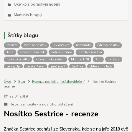
Okénko s poradkyní nošení
Maminky blogují
Štítky blogu
recenze
recenze nosítek
jak oblékat
materiály
údržba nosítek
Tula
srovnání nosítek
nošení v zimě
batolecí nosítko
rostoucí nosítko
ergonomické nošení
MoniLu UNI
Kibi
barefoot
LennyUp
Lenka 4ever
proč nosit
Sestrice
oblékání v létě
novorozenecké nosítko
Oblékání do nosítka
podsazení
Tula Free to Grow
zateplovací kapsa
nošení dětí
MoniLu
Úvod
Blog
Recenze nosítek a nosícího oblečení
Nosítko Sestrice -
recenze
nosítko od narození
Aloe
Outlast
Nosící oblečení Lenka
Fidella
LennyLamb
Jožánek
nošení
krosna
nosítko nebo krosna
22
.
04
.
2019
nošení miminek
Vatanai
Greyse
Batolecí nosítka
výběr nosítka
Recenze nosítek a nosícího oblečení
jak nosit
Péče o nosítko
praní nosítek
Isara
Srovnání nosítek
Nosítko Sestrice - recenze
fotoporovnání
Porovnání nosítek
lenka
Značka Sestrice pochází ze Slovenska, kde se na jaře 2018 dvě