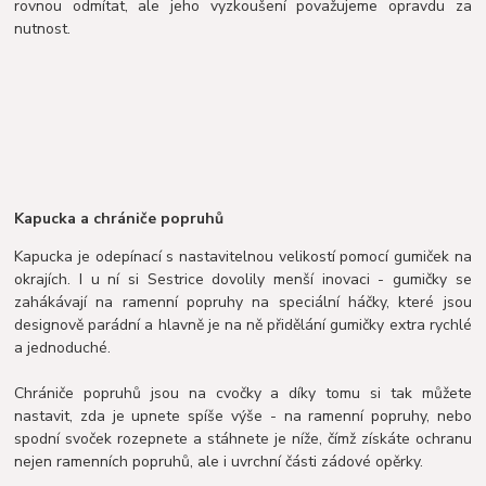
rovnou odmítat, ale jeho vyzkoušení považujeme opravdu za
nutnost.
Kapucka a chrániče popruhů
Kapucka je odepínací s nastavitelnou velikostí pomocí gumiček na
okrajích. I u ní si Sestrice dovolily menší inovaci - gumičky se
zahákávají na ramenní popruhy na speciální háčky, které jsou
designově parádní a hlavně je na ně přidělání gumičky extra rychlé
a jednoduché.
Chrániče popruhů jsou na cvočky a díky tomu si tak můžete
nastavit, zda je upnete spíše výše - na ramenní popruhy, nebo
spodní svoček rozepnete a stáhnete je níže, čímž získáte ochranu
nejen ramenních popruhů, ale i uvrchní části zádové opěrky.