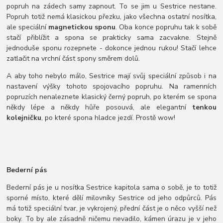
popruh na zádech samy zapnout. To se jim u Sestrice nestane.
Popruh totiž nemá klasickou přezku, jako všechna ostatní nosítka,
ale speciální
magnetickou sponu
. Oba konce popruhu tak k sobě
stačí přiblížit a spona se prakticky sama zacvakne. Stejně
jednoduše sponu rozepnete - dokonce jednou rukou! Stačí lehce
zatlačit na vrchní část spony směrem dolů.
A aby toho nebylo málo, Sestrice mají svůj speciální způsob i na
nastavení výšky tohoto spojovacího popruhu. Na ramenních
popruzích nenaleznete klasický černý popruh, po kterém se spona
někdy lépe a někdy hůře posouvá, ale elegantní
tenkou
kolejničku
, po které spona hladce jezdí. Prostě wow!
Bederní pás
Bederní pás je u nosítka Sestrice kapitola sama o sobě, je to totiž
sporné místo, které dělí milovníky Sestrice od jeho odpůrců. Pás
má totiž speciální tvar, je vykrojený, přední část je o něco vyšší než
boky. To by ale zásadně ničemu nevadilo, kámen úrazu je v jeho