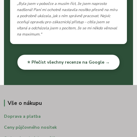
„Byla jsem v pobočce a musím říct, že jsem naprosto
nadšená! Paní mi ochotně nastavila nosítko přesně na míru
a podrobně ukázala, jak s ním správně pracovat. Nejvíc
oceňuji opravdu pro-zákaznický přístup – cítila jsem se
vítaná a odcházela jsem s pocitem, že se mi někdo věnoval
na maximum."
⭐ Přečíst všechny recenze na Google →
Vše o nákupu
Doprava a platba
Ceny půjčovného nosítek