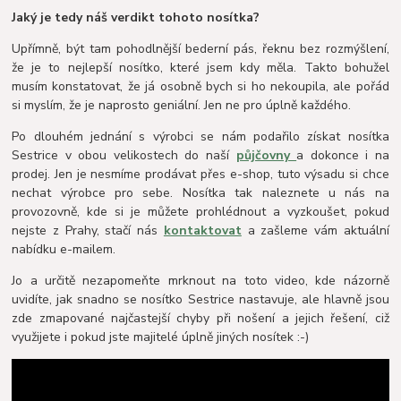
Jaký je tedy náš verdikt tohoto nosítka?
Upřímně, být tam pohodlnější bederní pás, řeknu bez rozmýšlení,
že je to nejlepší nosítko, které jsem kdy měla. Takto bohužel
musím konstatovat, že já osobně bych si ho nekoupila, ale pořád
si myslím, že je naprosto geniální. Jen ne pro úplně každého.
Po dlouhém jednání s výrobci se nám podařilo získat nosítka
Sestrice v obou velikostech do naší
půjčovny
a dokonce i na
prodej. Jen je nesmíme prodávat přes e-shop, tuto výsadu si chce
nechat výrobce pro sebe. Nosítka tak naleznete u nás na
provozovně, kde si je můžete prohlédnout a vyzkoušet, pokud
nejste z Prahy, stačí nás
kontaktovat
a zašleme vám aktuální
nabídku e-mailem.
Jo a určitě nezapomeňte mrknout na toto video, kde názorně
uvidíte, jak snadno se nosítko Sestrice nastavuje, ale hlavně jsou
zde zmapované najčastejší chyby při nošení a jejich řešení, ciž
využijete i pokud jste majitelé úplně jiných nosítek :-)