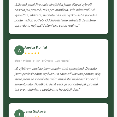
„Úžasná paní! Pro naše dvojčátka jsme díky ní vybrali
nosítko jak pro mě, tak i pro manžela. Vše nám trpělivě
vysvětlila, ukázala, nechala nás vše vyzkoušet a poradila
podle našich potřeb. Odcházeli jsme sebejistí, že máme
opravdu to nejlepší řešení pro celou rodinu."
Aneta Konfal
A
★★★★★
před 4 měsíci · Místní průvodce · 135 recenzí
„S výběrem nosítka jsem maximálně spokojená. Dostala
jsem profesionální, trpělivou a zároveň lidskou pomoc, díky
které jsem se v nepřeberném množství možností konečně
zorientovala. Nosítko krásně sedí, je pohodlné jak pro mě,
tak pro miminko, a používáme ho každý den."
Jana Sixtová
J