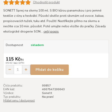
Ohodnotit produkt
SONETT Sprej na skvrny 100 ml. S BIO kůrou panamskou i pro jemné
textilie z vlny a hedvábí. Působí skvěle proti skvrnám od ovoce, kakaa,
propisovacích tužek, tuku atd. Použití: Nastříkejte přímo na skvrnu a
nechte cca 10 min. působit. Poté umyjte nebo vložte do pračky. Zásady
ekologické drogerie SON...
celý popis
Dostupnost
skladem
115 Kč
/
ks
95 Kč
bez DPH
Přidat do košíku
Číslo produktu:
00857
EAN kód:
4007547200043
Výrobce:
Sonett
Typ produktu:
Na praní
Hlídat cenu / dostupnost