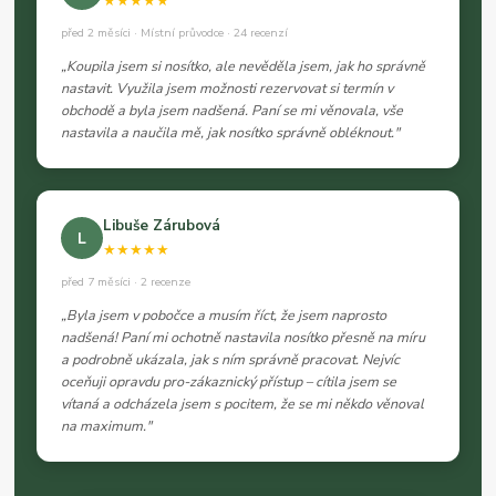
★★★★★
před 2 měsíci · Místní průvodce · 24 recenzí
„Koupila jsem si nosítko, ale nevěděla jsem, jak ho správně
nastavit. Využila jsem možnosti rezervovat si termín v
obchodě a byla jsem nadšená. Paní se mi věnovala, vše
nastavila a naučila mě, jak nosítko správně obléknout."
Libuše Zárubová
L
★★★★★
před 7 měsíci · 2 recenze
„Byla jsem v pobočce a musím říct, že jsem naprosto
nadšená! Paní mi ochotně nastavila nosítko přesně na míru
a podrobně ukázala, jak s ním správně pracovat. Nejvíc
oceňuji opravdu pro-zákaznický přístup – cítila jsem se
vítaná a odcházela jsem s pocitem, že se mi někdo věnoval
na maximum."