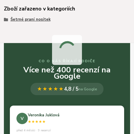
Zboží zařazeno v kategoriích
Šetrné praní nosítek
CO O NÁS ŘÍKAJÍ RODIČE
Více než 400 recenzí na
Google
★★★★★
4,8 / 5
na Google
Veronika Juklová
V
★★★★★
před 4 měsíci · 9 recenzí