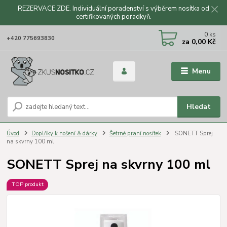
REZERVACE ZDE. Individuální poradenství s výběrem nosítka od
certifikovaných poradkyň.
CZK
0
ks
+420 775693830
za
0,00 Kč
Menu
Hledat
Úvod
Doplňky k nošení & dárky
Šetrné praní nosítek
SONETT Sprej
na skvrny 100 ml
SONETT Sprej na skvrny 100 ml
TOP produkt