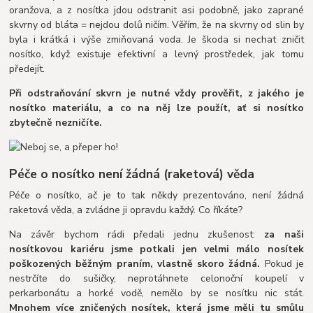
oranžova, a z nosítka jdou odstranit asi podobně, jako zaprané
skvrny od bláta = nejdou dolů ničím. Věřím, že na skvrny od slin by
byla i krátká i výše zmiňovaná voda. Je škoda si nechat zničit
nosítko, když existuje efektivní a levný prostředek, jak tomu
předejít.
Při odstraňování skvrn je nutné vždy prověřit, z jakého je
nosítko materiálu, a co na něj lze použít, ať si nosítko
zbytečně nezničíte.
Péče o nosítko není žádná (raketová) věda
Péče o nosítko, ač je to tak někdy prezentováno, není žádná
raketová věda, a zvládne ji opravdu každý. Co říkáte?
Na závěr bychom rádi předali jednu zkušenost:
za naši
nosítkovou kariéru jsme potkali jen velmi málo nosítek
poškozených běžným praním, vlastně skoro žádná.
Pokud je
nestrčíte do sušičky, neprotáhnete celonoční koupelí v
perkarbonátu a horké vodě, nemělo by se nosítku nic stát.
Mnohem více zničených nosítek, která jsme měli tu smůlu