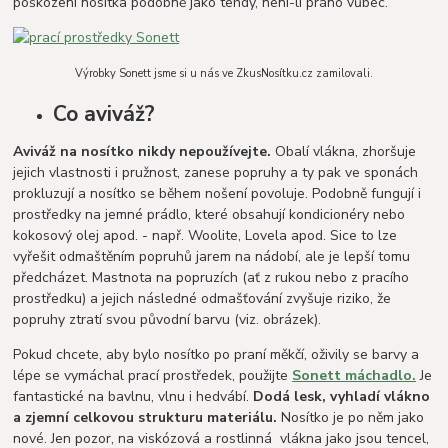
poškození nosítka podobně jako tehdy, není-li práno vůbec.
Výrobky Sonett jsme si u nás ve ZkusNosítku.cz zamilovali.
Co aviváž?
Aviváž na nosítko nikdy nepoužívejte.
Obalí vlákna, zhoršuje
jejich vlastnosti i pružnost, zanese popruhy a ty pak ve sponách
prokluzují a nosítko se během nošení povoluje. Podobně fungují i
prostředky na jemné prádlo, které obsahují kondicionéry nebo
kokosový olej apod. - např. Woolite, Lovela apod. Sice to lze
vyřešit odmaštěním popruhů jarem na nádobí, ale je lepší tomu
předcházet. Mastnota na popruzích (ať z rukou nebo z pracího
prostředku) a jejich následné odmašťování zvyšuje riziko, že
popruhy ztratí svou původní barvu (viz. obrázek).
Pokud chcete, aby bylo nosítko po praní měkčí, oživily se barvy a
lépe se vymáchal prací prostředek, použijte
Sonett máchadlo.
Je
fantastické na bavlnu, vlnu i hedvábí.
Dodá lesk, vyhladí vlákno
a zjemní celkovou strukturu materiálu.
Nosítko je po něm jako
nové. Jen pozor, na viskózová a rostlinná vlákna jako jsou tencel,