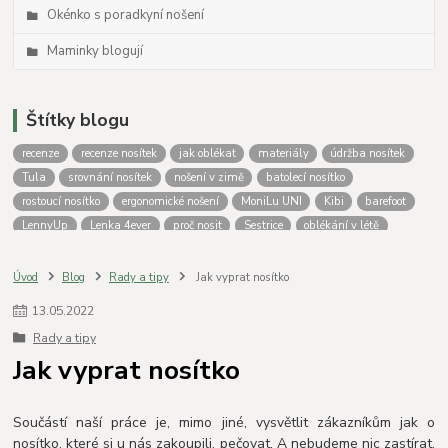
Okénko s poradkyní nošení
Maminky blogují
Štítky blogu
recenze
recenze nosítek
jak oblékat
materiály
údržba nosítek
Tula
srovnání nosítek
nošení v zimě
batolecí nosítko
rostoucí nosítko
ergonomické nošení
MoniLu UNI
Kibi
barefoot
LennyUp
Lenka 4ever
proč nosit
Sestrice
oblékání v létě
novorozenecké nosítko
Oblékání do nosítka
podsazení
Tula Free to Grow
zateplovací kapsa
nošení dětí
MoniLu
Úvod
Blog
Rady a tipy
Jak vyprat nosítko
nosítko od narození
Aloe
Outlast
Nosící oblečení Lenka
Fidella
13
.
05
.
2022
LennyLamb
Jožánek
nošení
krosna
nosítko nebo krosna
Rady a tipy
nošení miminek
Vatanai
Greyse
Batolecí nosítka
výběr nosítka
Jak vyprat nosítko
jak nosit
Péče o nosítko
praní nosítek
Isara
Srovnání nosítek
fotoporovnání
Porovnání nosítek
lenka
Součástí naší práce je, mimo jiné, vysvětlit zákazníkům jak o
nosítko, které si u nás zakoupili, pečovat. A nebudeme nic zastírat,