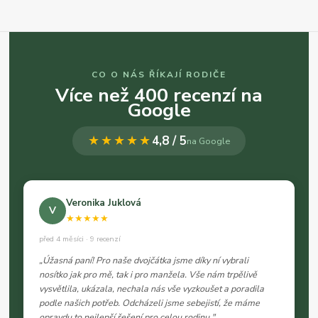
CO O NÁS ŘÍKAJÍ RODIČE
Více než 400 recenzí na
Google
★★★★★
4,8 / 5
na Google
Veronika Juklová
V
★★★★★
před 4 měsíci · 9 recenzí
„Úžasná paní! Pro naše dvojčátka jsme díky ní vybrali
nosítko jak pro mě, tak i pro manžela. Vše nám trpělivě
vysvětlila, ukázala, nechala nás vše vyzkoušet a poradila
podle našich potřeb. Odcházeli jsme sebejistí, že máme
opravdu to nejlepší řešení pro celou rodinu."