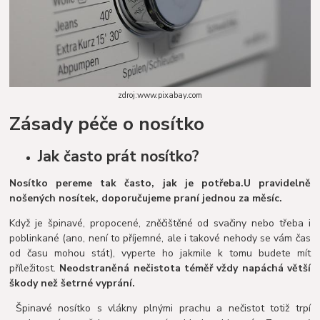
zdroj:www.pixabay.com
Zásady péče o nosítko
Jak často prát nosítko?
Nosítko pereme tak často, jak je potřeba.
U pravidelně
nošených nosítek, doporučujeme praní jednou za měsíc.
Když je špinavé, propocené, zněčištěné od svačiny nebo třeba i
poblinkané (ano, není to příjemné, ale i takové nehody se vám čas
od času mohou stát), vyperte ho jakmile k tomu budete mít
příležitost.
Neodstraněná nečistota téměř vždy napáchá větší
škody než šetrné vyprání.
Špinavé nosítko s vlákny plnými prachu a nečistot totiž trpí