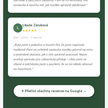
obchodě a byla jsem nadšená. Paní se mi věnovala, vše
nastavila a naučila mě, jak nosítko správně obléknout."
Libuše Zárubová
L
★★★★★
před 7 měsíci · 2 recenze
„Byla jsem v pobočce a musím říct, že jsem naprosto
nadšená! Paní mi ochotně nastavila nosítko přesně na míru
a podrobně ukázala, jak s ním správně pracovat. Nejvíc
oceňuji opravdu pro-zákaznický přístup – cítila jsem se
vítaná a odcházela jsem s pocitem, že se mi někdo věnoval
na maximum."
⭐ Přečíst všechny recenze na Google →