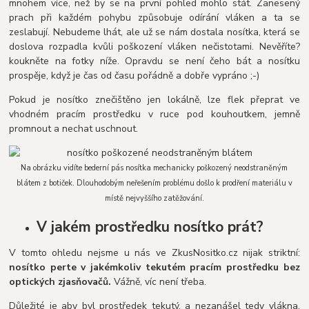
mnohem více, než by se na první pohled mohlo stát. Zanesený
prach při každém pohybu způsobuje odírání vláken a ta se
zeslabují. Nebudeme lhát, ale už se nám dostala nosítka, která se
doslova rozpadla kvůli poškození vláken nečistotami. Nevěříte?
koukněte na fotky níže. Opravdu se není čeho bát a nosítku
prospěje, když je čas od času pořádně a dobře vypráno ;-)
Pokud je nosítko znečištěno jen lokálně, lze flek přeprat ve
vhodném pracím prostředku v ruce pod kouhoutkem, jemně
promnout a nechat uschnout.
Na obrázku vidíte bederní pás nosítka mechanicky poškozený neodstraněným
blátem z botiček. Dlouhodobým neřešením problému došlo k prodření materiálu v
místě nejvyššího zatěžování.
V jakém prostředku nosítko prát?
V tomto ohledu nejsme u nás ve ZkusNositko.cz nijak striktní:
nosítko perte v jakémkoliv tekutém pracím prostředku bez
optických zjasňovačů.
Vážně, víc není třeba.
Důležité je aby byl prostředek tekutý, a nezanášel tedy vlákna,