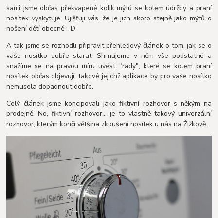
sami jsme občas překvapené kolik mýtů se kolem údržby a praní
nosítek vyskytuje. Ujišťuji vás, že je jich skoro stejně jako mýtů o
nošení dětí obecně :-D
A tak jsme se rozhodli připravit přehledový článek o tom, jak se o
vaše nosítko dobře starat. Shrnujeme v něm vše podstatné a
snažíme se na pravou míru uvést "rady", které se kolem praní
nosítek občas objevují, takové jejichž aplikace by pro vaše nosítko
nemusela dopadnout dobře.
Celý článek jsme koncipovali jako fiktivní rozhovor s někým na
prodejně. No, fiktivní rozhovor... je to vlastně takový univerzální
rozhovor, kterým končí většina zkoušení nosítek u nás na Žižkově.