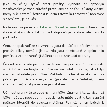
jako to dělají sypké prací prášky. Vyhnout se optickým
zjasňovačům je zase důležité proto, aby na nosítku zůstaly krásné
barvy. Vše ostatní (šetrnost k lidem i životnímu prostředí, non toxic
složení atd.) je na vás.
Naše nosítka pereme
v tekutém Sonettu sensitive
. Máme s ním
dobré zkušenosti a tak ho rádi doporučujeme dále, ale není to
podmínka.
Čemu naopak radíme se vyhnout, jsou domácí prostředky na praní,
protože nikdy nemáte jistotu zda jsou namíchané v optimálním
poměru a zda nezanášejí vlákna nebo nezamastí popruhy.
Čas od času někdo přijde s tím, že nosítko pere ručně a jen v čisté
vodě. Prosím nedělejte to, může se vám stát to samé, jako když
nosítko nebudete prát vůbec.
Základní podmínkou efektivního
praní je použití detergentu (pracího prostředeku), který
rozpustí nečistoty a uvolní je z vláken
.
Účinnost praní v čisté vodě není ani 50%. Znamená to, že více než
50% nečistot neodstraní, naopak ještě může dojít k tzv. zaprání
nečistot hlouběji do struktury vlákna. Pak už je jen krůček k