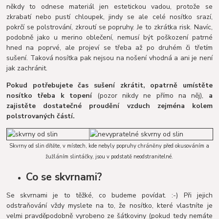
někdy to odnese materiál jen estetickou vadou, protože se
zkrabatí nebo pustí chloupek, jindy se ale celé nosítko srazí,
pokrčí se polstrování, zkroutí se popruhy. Je to zkrátka risk. Navíc,
podobně jako u merino oblečení, nemusí být poškození patrné
hned na poprvé, ale projeví se třeba až po druhém či třetím
sušení. Taková nosítka pak nejsou na nošení vhodná a ani je není
jak zachránit.
Pokud potřebujete čas sušení zkrátit, opatrně umístěte
nosítko třeba k topení
(pozor nikdy ne přímo na něj),
a
zajistěte dostatečné proudění vzduch zejména kolem
polstrovaných částí.
Skvrny od slin dítěte, v místech, kde nebyly popruhy chráněny před okusováním a
žužláním slintáčky, jsou v podstatě neodstranitelné.
Co se skvrnami?
Se skvrnami je to těžké, co budeme povídat. :-) Při jejich
odstraňování vždy myslete na to, že nosítko, které vlastníte je
velmi pravděpodobně vyrobeno ze šátkoviny (pokud tedy nemáte