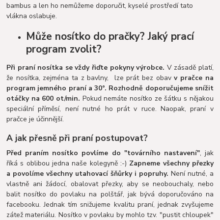
bambus a len ho nemůžeme doporučit, kyselé prostředí tato
vlákna oslabuje.
Může nosítko do pračky? Jaký prací
program zvolit?
Při praní nosítka se vždy řiďte pokyny výrobce.
V zásadě platí,
že nosítka, zejména ta z bavlny, lze prát bez obav
v pračce na
program jemného praní a 30°. Rozhodně doporučujeme snížit
otáčky na 600 ot/min.
Pokud nemáte nosítko ze šátku s nějakou
speciální příměsí, není nutné ho prát v ruce. Naopak, praní v
pračce je účinnější.
A jak přesně při praní postupovat?
Před praním nosítko povlíme do "továrního nastavení"
, jak
říká s oblibou jedna naše kolegyně :-)
Zapneme všechny přezky
a povolíme všechny utahovací šňůrky i popruhy.
Není nutné, a
vlastně ani žádocí, obalovat přezky, aby se neobouchaly, nebo
balit nosítko do povlaku na polštář, jak bývá doporučováno na
facebooku. Jednak tím snižujeme kvalitu praní, jednak zvyšujeme
zátež materiálu. Nosítko v povlaku by mohlo tzv. "pustit chloupek"