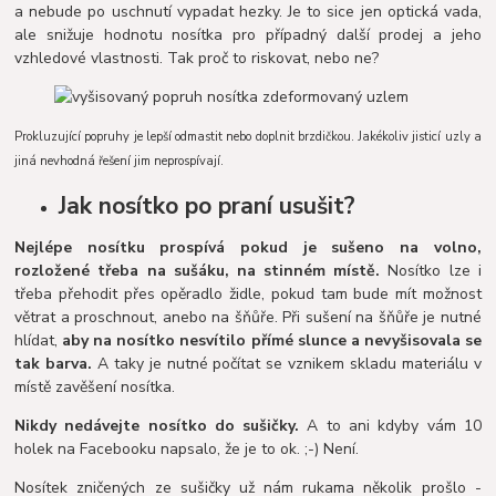
a nebude po uschnutí vypadat hezky. Je to sice jen optická vada,
ale snižuje hodnotu nosítka pro případný další prodej a jeho
vzhledové vlastnosti. Tak proč to riskovat, nebo ne?
Prokluzující popruhy je lepší odmastit nebo doplnit brzdičkou. Jakékoliv jisticí uzly a
jiná nevhodná řešení jim neprospívají.
Jak nosítko po praní usušit?
Nejlépe nosítku prospívá pokud je sušeno na volno,
rozložené třeba na sušáku, na stinném místě.
Nosítko lze i
třeba přehodit přes opěradlo židle, pokud tam bude mít možnost
větrat a proschnout, anebo na šňůře. Při sušení na šňůře je nutné
hlídat,
aby na nosítko nesvítilo přímé slunce a nevyšisovala se
tak barva.
A taky je nutné počítat se vznikem skladu materiálu v
místě zavěšení nosítka.
Nikdy nedávejte nosítko do sušičky.
A to ani kdyby vám 10
holek na Facebooku napsalo, že je to ok. ;-) Není.
Nosítek zničených ze sušičky už nám rukama několik prošlo -