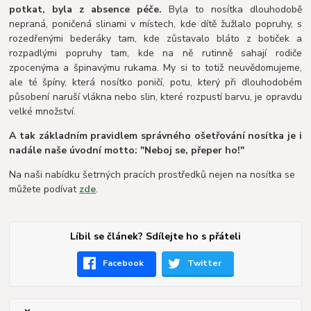
potkat, byla z absence péče.
Byla to nosítka dlouhodobě
nepraná, poničená slinami v místech, kde dítě žužlalo popruhy, s
rozedřenými bederáky tam, kde zůstavalo bláto z botiček a
rozpadlými popruhy tam, kde na ně rutinně sahají rodiče
zpocenýma a špinavýmu rukama. My si to totiž neuvědomujeme,
ale té špíny, která nosítko poničí, potu, který při dlouhodobém
působení naruší vlákna nebo slin, které rozpustí barvu, je opravdu
velké množství.
A tak základním pravidlem správného ošetřování nosítka je i
nadále naše úvodní motto: "Neboj se, přeper ho!"
Na naši nabídku šetrných pracích prostředků nejen na nosítka se
můžete podívat
zde
.
Líbil se článek? Sdílejte ho s přáteli
Facebook
Twitter