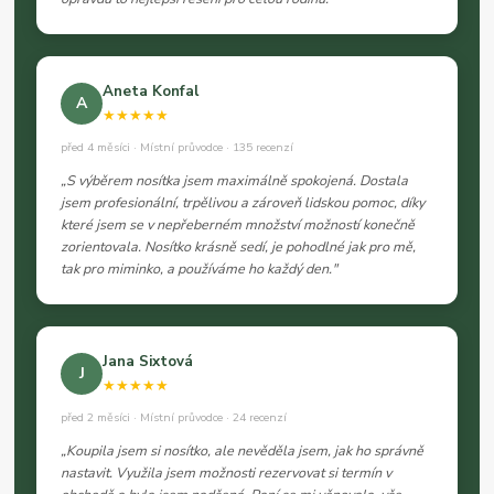
Aneta Konfal
A
★★★★★
před 4 měsíci · Místní průvodce · 135 recenzí
„S výběrem nosítka jsem maximálně spokojená. Dostala
jsem profesionální, trpělivou a zároveň lidskou pomoc, díky
které jsem se v nepřeberném množství možností konečně
zorientovala. Nosítko krásně sedí, je pohodlné jak pro mě,
tak pro miminko, a používáme ho každý den."
Jana Sixtová
J
★★★★★
před 2 měsíci · Místní průvodce · 24 recenzí
„Koupila jsem si nosítko, ale nevěděla jsem, jak ho správně
nastavit. Využila jsem možnosti rezervovat si termín v