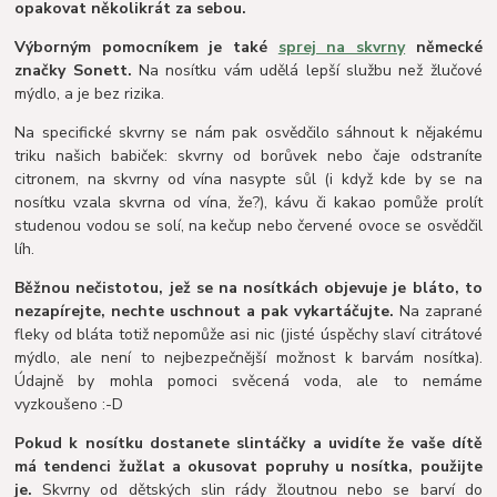
opakovat několikrát za sebou.
Výborným pomocníkem je také
sprej na skvrny
německé
značky Sonett.
Na nosítku vám udělá lepší službu než žlučové
mýdlo, a je bez rizika.
Na specifické skvrny se nám pak osvědčilo sáhnout k nějakému
triku našich babiček: skvrny od borůvek nebo čaje odstraníte
citronem, na skvrny od vína nasypte sůl (i když kde by se na
nosítku vzala skvrna od vína, že?), kávu či kakao pomůže prolít
studenou vodou se solí, na kečup nebo červené ovoce se osvědčil
líh.
Běžnou nečistotou, jež se na nosítkách objevuje je bláto, to
nezapírejte, nechte uschnout a pak vykartáčujte.
Na zaprané
fleky od bláta totiž nepomůže asi nic (jisté úspěchy slaví citrátové
mýdlo, ale není to nejbezpečnější možnost k barvám nosítka).
Údajně by mohla pomoci svěcená voda, ale to nemáme
vyzkoušeno :-D
Pokud k nosítku dostanete slintáčky a uvidíte že vaše dítě
má tendenci žužlat a okusovat popruhy u nosítka, použijte
je.
Skvrny od dětských slin rády žloutnou nebo se barví do