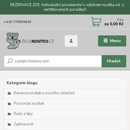
REZERVACE ZDE. Individuální poradenství s výběrem nosítka od
certifikovaných poradkyň.
CZK
0
ks
+420 775693830
za
0,00 Kč
Menu
Hledat
Kategorie blogu
Recenze nosítek a nosícího oblečení
Porovnání nosítek
Rady a tipy
Zajímavosti