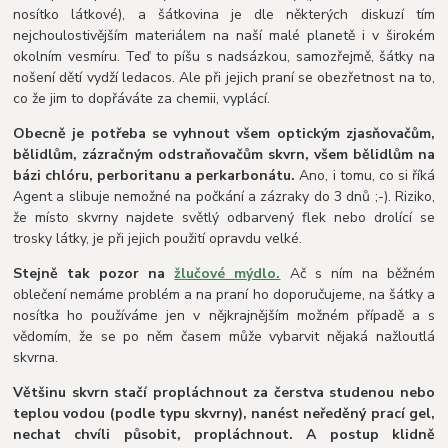
nosítko látkové), a šátkovina je dle některých diskuzí tím
nejchoulostivějším materiálem na naší malé planetě i v širokém
okolním vesmíru. Teď to píšu s nadsázkou, samozřejmě, šátky na
nošení dětí vydží ledacos. Ale při jejich praní se obezřetnost na to,
co že jim to dopřáváte za chemii, vyplácí.
Obecně je potřeba se vyhnout všem optickým zjasňovačům,
bělidlům, zázračným odstraňovačům skvrn, všem bělidlům na
bázi chlóru, perboritanu a perkarbonátu.
Ano, i tomu, co si říká
Agent a slibuje nemožné na počkání a zázraky do 3 dnů ;-). Riziko,
že místo skvrny najdete světlý odbarvený flek nebo drolící se
trosky látky, je při jejich použití opravdu velké.
Stejně tak pozor na
žlučové mýdlo.
Ač s ním na běžném
oblečení nemáme problém a na praní ho doporučujeme, na šátky a
nosítka ho používáme jen v nějkrajnějším možném případě a s
vědomím, že se po něm časem může vybarvit nějaká nažloutlá
skvrna.
Většinu skvrn stačí propláchnout za čerstva studenou nebo
teplou vodou (podle typu skvrny), nanést neředěný prací gel,
nechat chvíli působit, propláchnout. A postup klidně