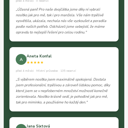
před 4 měsíci · 9 recenzí
„Úžasná paní! Pro naše dvojčátka jsme díky ní vybrali
nosítko jak pro mě, tak i pro manžela. Vše nám trpělivě
vysvětlila, ukázala, nechala nás vše vyzkoušet a poradila
podle našich potřeb. Odcházeli jsme sebejistí, že máme
opravdu to nejlepší řešení pro celou rodinu."
Aneta Konfal
A
★★★★★
před 4 měsíci · Místní průvodce · 135 recenzí
„S výběrem nosítka jsem maximálně spokojená. Dostala
jsem profesionální, trpělivou a zároveň lidskou pomoc, díky
které jsem se v nepřeberném množství možností konečně
zorientovala. Nosítko krásně sedí, je pohodlné jak pro mě,
tak pro miminko, a používáme ho každý den."
Jana Sixtová