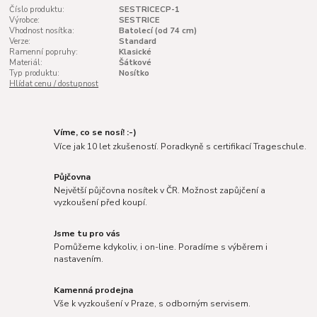
Číslo produktu:
SESTRICECP-1
Výrobce:
SESTRICE
Vhodnost nosítka:
Batolecí (od 74 cm)
Verze:
Standard
Ramenní popruhy:
Klasické
Materiál:
Šátkové
Typ produktu:
Nosítko
Hlídat cenu / dostupnost
Víme, co se nosí! :-)
Více jak 10 let zkušeností. Poradkyně s certifikací Trageschule.
Půjčovna
Největší půjčovna nosítek v ČR. Možnost zapůjčení a
vyzkoušení před koupí.
Jsme tu pro vás
Pomůžeme kdykoliv, i on-line. Poradíme s výběrem i
nastavením.
Kamenná prodejna
Vše k vyzkoušení v Praze, s odborným servisem.