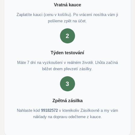
Vratná kauce
Zaplatíte kauci (cenu v košíku). Po vrácení nosítka vám ji
pošleme zpět na účet.
2
Týden testování
Máte 7 dní na vyzkoušení v reálném životě. Lhůta začíná
běžet dnem převzetí zásilky.
3
Zpětná zásilka
Nahlaste kód
99182572
v kterékoliv Zásilkovně a my vám
náklady na dopravu odečteme z kauce.