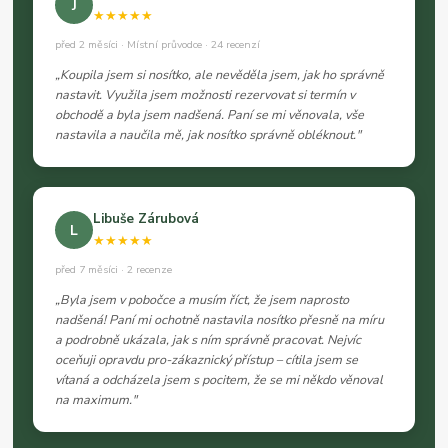
J
★★★★★
před 2 měsíci · Místní průvodce · 24 recenzí
„Koupila jsem si nosítko, ale nevěděla jsem, jak ho správně
nastavit. Využila jsem možnosti rezervovat si termín v
obchodě a byla jsem nadšená. Paní se mi věnovala, vše
nastavila a naučila mě, jak nosítko správně obléknout."
Libuše Zárubová
L
★★★★★
před 7 měsíci · 2 recenze
„Byla jsem v pobočce a musím říct, že jsem naprosto
nadšená! Paní mi ochotně nastavila nosítko přesně na míru
a podrobně ukázala, jak s ním správně pracovat. Nejvíc
oceňuji opravdu pro-zákaznický přístup – cítila jsem se
vítaná a odcházela jsem s pocitem, že se mi někdo věnoval
na maximum."