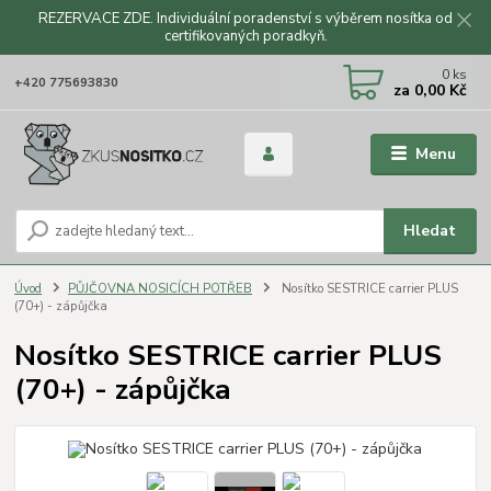
REZERVACE ZDE. Individuální poradenství s výběrem nosítka od
certifikovaných poradkyň.
CZK
0
ks
+420 775693830
za
0,00 Kč
Menu
Hledat
Úvod
PŮJČOVNA NOSICÍCH POTŘEB
Nosítko SESTRICE carrier PLUS
(70+) - zápůjčka
Nosítko SESTRICE carrier PLUS
(70+) - zápůjčka