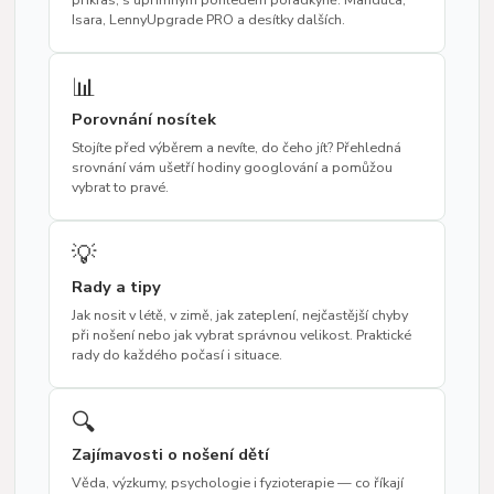
Isara, LennyUpgrade PRO a desítky dalších.
📊
Porovnání nosítek
Stojíte před výběrem a nevíte, do čeho jít? Přehledná
srovnání vám ušetří hodiny googlování a pomůžou
vybrat to pravé.
💡
Rady a tipy
Jak nosit v létě, v zimě, jak zateplení, nejčastější chyby
při nošení nebo jak vybrat správnou velikost. Praktické
rady do každého počasí i situace.
🔍
Zajímavosti o nošení dětí
Věda, výzkumy, psychologie i fyzioterapie — co říkají