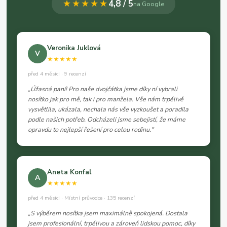
★★★★★
4,8 / 5
na Google
Veronika Juklová
V
★★★★★
před 4 měsíci · 9 recenzí
„Úžasná paní! Pro naše dvojčátka jsme díky ní vybrali
nosítko jak pro mě, tak i pro manžela. Vše nám trpělivě
vysvětlila, ukázala, nechala nás vše vyzkoušet a poradila
podle našich potřeb. Odcházeli jsme sebejistí, že máme
opravdu to nejlepší řešení pro celou rodinu."
Aneta Konfal
A
★★★★★
před 4 měsíci · Místní průvodce · 135 recenzí
„S výběrem nosítka jsem maximálně spokojená. Dostala
jsem profesionální, trpělivou a zároveň lidskou pomoc, díky