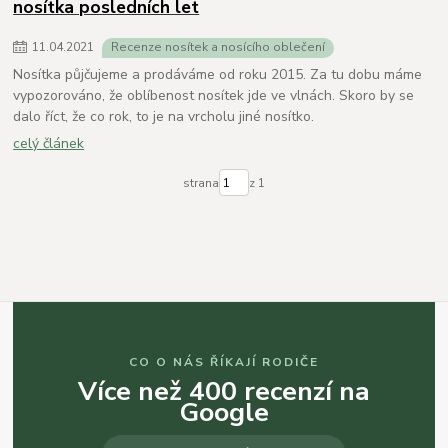
nosítka posledních let
11
.
04
.
2021
Recenze nosítek a nosícího oblečení
Nosítka půjčujeme a prodáváme od roku 2015. Za tu dobu máme
vypozorováno, že oblíbenost nosítek jde ve vlnách. Skoro by se
dalo říct, že co rok, to je na vrcholu jiné nosítko.
celý článek
strana
z 1
CO O NÁS ŘÍKAJÍ RODIČE
Více než 400 recenzí na
Google