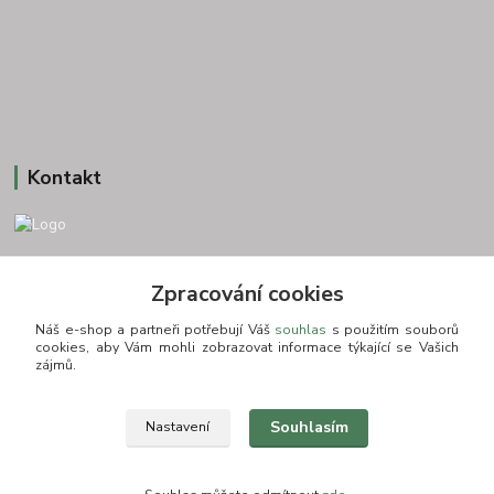
Kontakt
+420 775693830
Zpracování cookies
Otevírací doba: PO-PÁ: 9:00-16:00 NUTNÁ REZERVACE
Náš e-shop a partneři potřebují Váš
souhlas
s použitím souborů
info@zkusnositko.cz
cookies, aby Vám mohli zobrazovat informace týkající se Vašich
zájmů.
Souhlasím
Nastavení
© Copyright 2015-2026 ZkusNositko.cz