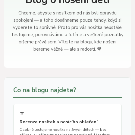
Chceme, abyste s nosítkem od nás byli opravdu
spokojeni — a toho dosáhneme pouze tehdy, když si
vyberete to správné. Proto pro vás nosítka neustále
testujeme, porovnáváme a fotíme a veškeré poznatky
píšeme právě sem. Vítejte na blogu, kde nošení
bereme vážně — ale s radostí. 🧡
Co na blogu najdete?
⭐
Recenze nosítek a nosícího oblečení
Osobně testujeme nosítka na živých dětech — bez
příkras, s upřímným pohledem poradkyně. Manduca,