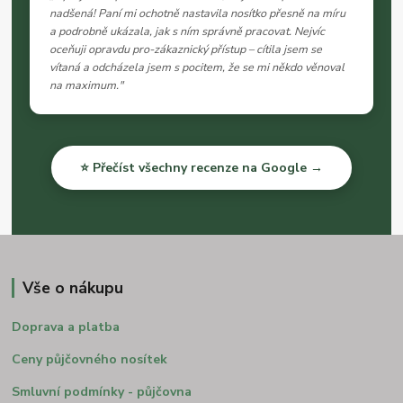
nadšená! Paní mi ochotně nastavila nosítko přesně na míru
a podrobně ukázala, jak s ním správně pracovat. Nejvíc
oceňuji opravdu pro-zákaznický přístup – cítila jsem se
vítaná a odcházela jsem s pocitem, že se mi někdo věnoval
na maximum."
⭐ Přečíst všechny recenze na Google →
Vše o nákupu
Doprava a platba
Ceny půjčovného nosítek
Smluvní podmínky - půjčovna