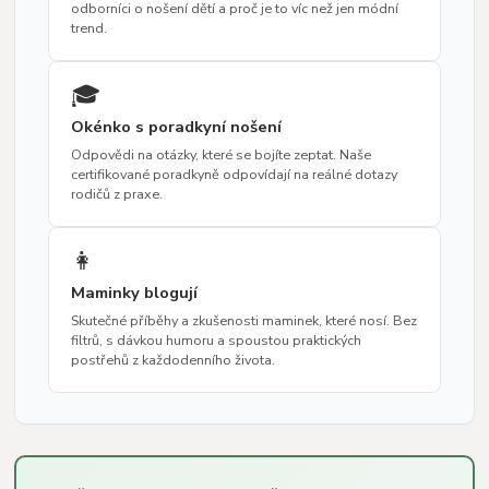
odborníci o nošení dětí a proč je to víc než jen módní
trend.
🎓
Okénko s poradkyní nošení
Odpovědi na otázky, které se bojíte zeptat. Naše
certifikované poradkyně odpovídají na reálné dotazy
rodičů z praxe.
👩
Maminky blogují
Skutečné příběhy a zkušenosti maminek, které nosí. Bez
filtrů, s dávkou humoru a spoustou praktických
postřehů z každodenního života.