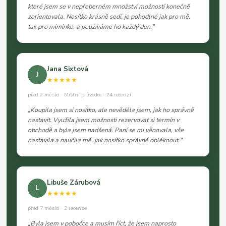
které jsem se v nepřeberném množství možností konečně
zorientovala. Nosítko krásně sedí, je pohodlné jak pro mě,
tak pro miminko, a používáme ho každý den."
Jana Sixtová
J
★★★★★
před 2 měsíci · Místní průvodce · 24 recenzí
„Koupila jsem si nosítko, ale nevěděla jsem, jak ho správně
nastavit. Využila jsem možnosti rezervovat si termín v
obchodě a byla jsem nadšená. Paní se mi věnovala, vše
nastavila a naučila mě, jak nosítko správně obléknout."
Libuše Zárubová
L
★★★★★
před 7 měsíci · 2 recenze
„Byla jsem v pobočce a musím říct, že jsem naprosto