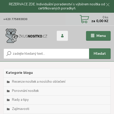
REZERVACE ZDE. Individuální poradenství s výběrem nosítka od
certifikovaných poradkyň.
CZK
0
ks
+420 775693830
za
0,00 Kč
Menu
Hledat
Kategorie blogu
Recenze nosítek a nosícího oblečení
Porovnání nosítek
Rady a tipy
Zajímavosti