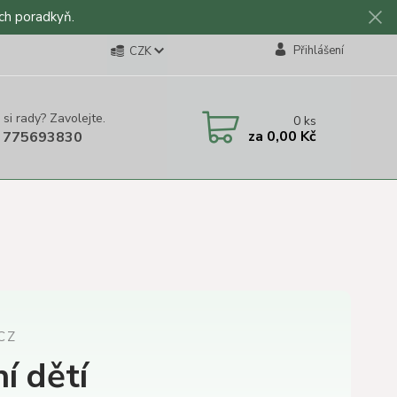
ch poradkyň.
Přihlášení
CZK
 si rady? Zavolejte.
0
ks
za
0,00 Kč
 775693830
CZ
í dětí