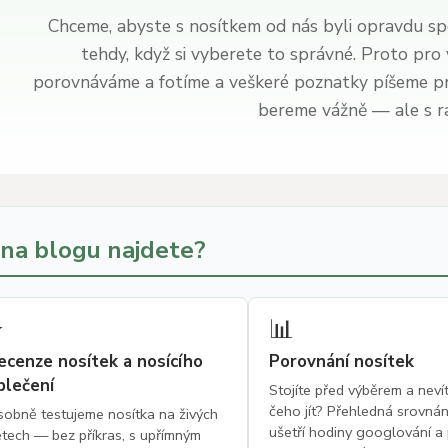
Chceme, abyste s nosítkem od nás byli opravdu 
tehdy, když si vyberete to správné. Proto pro
porovnáváme a fotíme a veškeré poznatky píšeme prá
bereme vážně — ale s ra
 na blogu najdete?
⭐
📊
ecenze nosítek a nosícího
Porovnání nosítek
blečení
Stojíte před výběrem a neví
čeho jít? Přehledná srovná
obně testujeme nosítka na živých
ušetří hodiny googlování 
tech — bez příkras, s upřímným