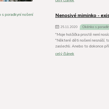
celý článek
Nenosivé miminko - exi
25
.
11
.
2020
Okénko s poradk
"Moje holčička prostě není nosíc
"Některé děti nošení nesnáší, to
zaslechli. Anebo to dokonce pří
celý článek