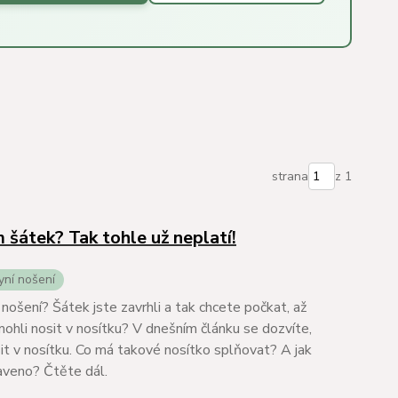
strana
z 1
šátek? Tak tohle už neplatí!
yní nošení
ošení? Šátek jste zavrhli a tak chcete počkat, až
ohli nosit v nosítku? V dnešním článku se dozvíte,
it v nosítku. Co má takové nosítko splňovat? A jak
aveno? Čtěte dál.