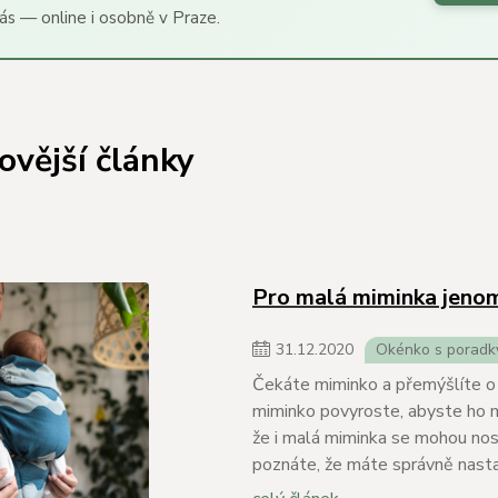
ás — online i osobně v Praze.
ovější články
Pro malá miminka jenom 
31
.
12
.
2020
Okénko s poradk
Čekáte miminko a přemýšlíte o n
miminko povyroste, abyste ho m
že i malá miminka se mohou nos
poznáte, že máte správně nast