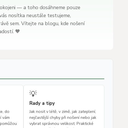
spokojeni — a toho dosáhneme pouze
 vás nosítka neustále testujeme,
vě sem. Vítejte na blogu, kde nošení
dostí. 🧡
💡
Rady a tipy
te, do
Jak nosit v létě, v zimě, jak zateplení,
ní vám
nejčastější chyby při nošení nebo jak
a pomůžou
vybrat správnou velikost. Praktické