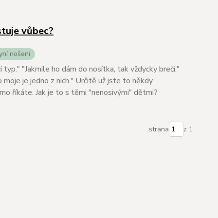
stuje vůbec?
yní nošení
í typ." "Jakmile ho dám do nosítka, tak vždycky brečí."
 moje je jedno z nich." Určitě už jste to někdy
mo říkáte. Jak je to s těmi "nenosivými" dětmi?
strana
z 1