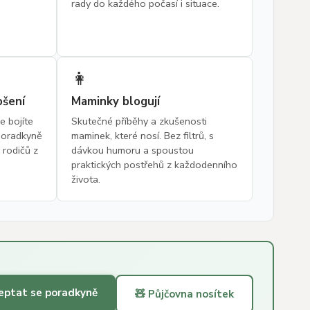
rady do každého počasí i situace.
👩
ošení
Maminky blogují
e bojíte
Skutečné příběhy a zkušenosti
 poradkyně
maminek, které nosí. Bez filtrů, s
 rodičů z
dávkou humoru a spoustou
praktických postřehů z každodenního
života.
eptat se poradkyně
🧸 Půjčovna nosítek