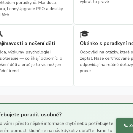
vybrat to pravé.
ohledem poradkyně. Manduca,
ara, LennyUpgrade PRO a desítky
lších.

🎓
ajímavosti o nošení dětí
Okénko s poradkyní n
da, výzkumy, psychologie i
Odpovědi na otázky, které s
zioterapie — co říkají odborníci o
zeptat. Naše certifikované
šení dětí a proč je to víc než jen
odpovídají na reálné dotazy
dní trend.
praxe.
řebujete poradit osobně?
d vám i přesto nějaké informace chybí nebo potřebujete
📞 Z
ením pomoct, klidně se na nás kdykoliv obraťte. Jsme tu