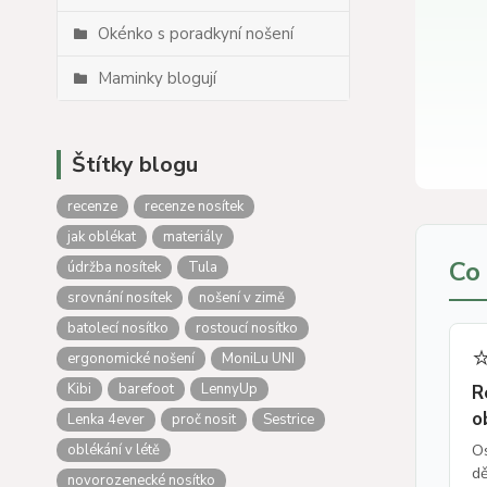
Okénko s poradkyní nošení
Maminky blogují
Štítky blogu
recenze
recenze nosítek
jak oblékat
materiály
Co
údržba nosítek
Tula
srovnání nosítek
nošení v zimě
batolecí nosítko
rostoucí nosítko
ergonomické nošení
MoniLu UNI
Kibi
barefoot
LennyUp
R
o
Lenka 4ever
proč nosit
Sestrice
Os
oblékání v létě
dě
novorozenecké nosítko