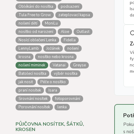
p
Oblékání do nosítka
podsazení
Is
da
Tula Free to Grow
zateplovací kapsa
nošení dětí
MoniLu
nosítko od narození
Aloe
Outlast

Nosící oblečení Lenka
Fidella
Z
LennyLamb
Jožánek
nošení
Vě
krosna
nosítko nebo krosna
fy
no
nošení miminek
Vatanai
Greyse
mó
Batolecí nosítka
výběr nosítka
jak nosit
Péče o nosítko
praní nosítek
Isara
Srovnání nosítek
fotoporovnání
Porovnání nosítek
lenka
Pot
PŮJČOVNA NOSÍTEK, ŠÁTKŮ,
Poku
KROSEN
s noš