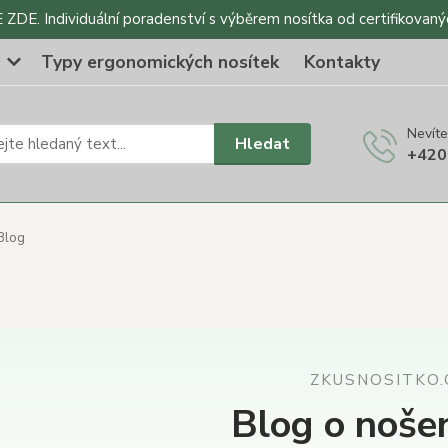
DE. Individuální poradenství s výběrem nosítka od certifikovaný
o
Typy ergonomických nosítek
Kontakty
Nevíte
Hledat
+420
Blog
ZKUSNOSITKO.
Blog o nošen