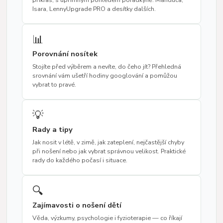
Isara, LennyUpgrade PRO a desítky dalších.
📊
Porovnání nosítek
Stojíte před výběrem a nevíte, do čeho jít? Přehledná
srovnání vám ušetří hodiny googlování a pomůžou
vybrat to pravé.
💡
Rady a tipy
Jak nosit v létě, v zimě, jak zateplení, nejčastější chyby
při nošení nebo jak vybrat správnou velikost. Praktické
rady do každého počasí i situace.
🔍
Zajímavosti o nošení dětí
Věda, výzkumy, psychologie i fyzioterapie — co říkají