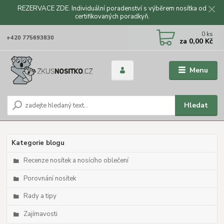
REZERVACE ZDE. Individuální poradenství s výběrem nosítka od
certifikovaných poradkyň.
CZK
0
ks
+420 775693830
za
0,00 Kč
Menu
Hledat
Kategorie blogu
Recenze nosítek a nosícího oblečení
Porovnání nosítek
Rady a tipy
Zajímavosti