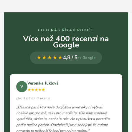
CO O NÁS ŘÍKAJÍ RODIČE
Více než 400 recenzí na
Google
★★★★★
4,8 / 5
na Google
Veronika Juklová
V
★★★★★
před 4 měsíci · 9 recenzí
„Úžasná paní! Pro naše dvojčátka jsme díky ní vybrali
nosítko jak pro mě, tak i pro manžela. Vše nám trpělivě
vysvětlila, ukázala, nechala nás vše vyzkoušet a poradila
podle našich potřeb. Odcházeli jsme sebejistí, že máme
opravdu to nejlepší řešení pro celou rodinu."