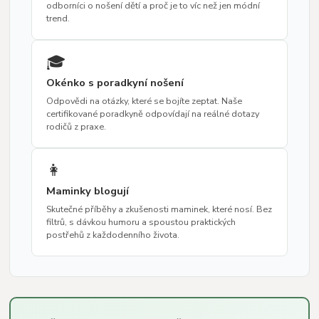
odborníci o nošení dětí a proč je to víc než jen módní
trend.
🎓
Okénko s poradkyní nošení
Odpovědi na otázky, které se bojíte zeptat. Naše
certifikované poradkyně odpovídají na reálné dotazy
rodičů z praxe.
👩
Maminky blogují
Skutečné příběhy a zkušenosti maminek, které nosí. Bez
filtrů, s dávkou humoru a spoustou praktických
postřehů z každodenního života.