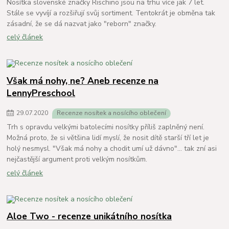
Nosítka slovenské značky Rischino jsou na trhu více jak 7 let.
Stále se vyvíjí a rozšiřují svůj sortiment. Tentokrát je obměna tak
zásadní, že se dá nazvat jako "reborn" značky.
celý článek
Však má nohy, ne? Aneb recenze na
LennyPreschool
29
.
07
.
2020
Recenze nosítek a nosícího oblečení
Trh s opravdu velkými batolecími nosítky příliš zaplněný není.
Možná proto, že si většina lidí myslí, že nosit dítě starší tří let je
holý nesmysl. "Však má nohy a chodit umí už dávno"... tak zní asi
nejčastější argument proti velkým nosítkům.
celý článek
Aloe Two - recenze unikátního nosítka