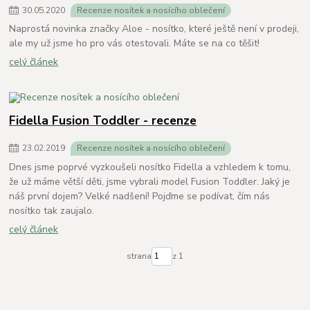
30
.
05
.
2020
Recenze nosítek a nosícího oblečení
Naprostá novinka značky Aloe - nosítko, které ještě není v prodeji,
ale my už jsme ho pro vás otestovali. Máte se na co těšit!
celý článek
Fidella Fusion Toddler - recenze
23
.
02
.
2019
Recenze nosítek a nosícího oblečení
Dnes jsme poprvé vyzkoušeli nosítko Fidella a vzhledem k tomu,
že už máme větší děti, jsme vybrali model Fusion Toddler. Jaký je
náš první dojem? Velké nadšení! Pojďme se podívat, čím nás
nosítko tak zaujalo.
celý článek
strana
z 1