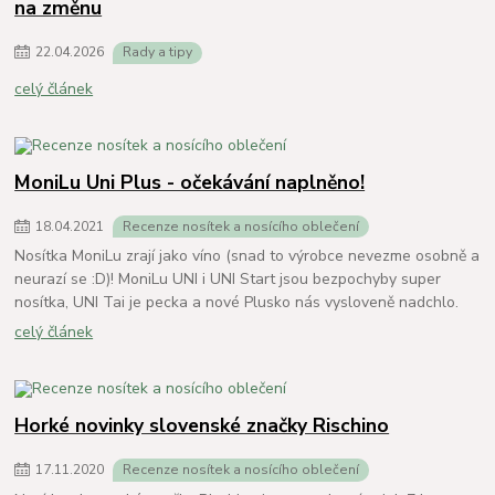
na změnu
22
.
04
.
2026
Rady a tipy
celý článek
MoniLu Uni Plus - očekávání naplněno!
18
.
04
.
2021
Recenze nosítek a nosícího oblečení
Nosítka MoniLu zrají jako víno (snad to výrobce nevezme osobně a
neurazí se :D)! MoniLu UNI i UNI Start jsou bezpochyby super
nosítka, UNI Tai je pecka a nové Plusko nás vysloveně nadchlo.
celý článek
Horké novinky slovenské značky Rischino
17
.
11
.
2020
Recenze nosítek a nosícího oblečení