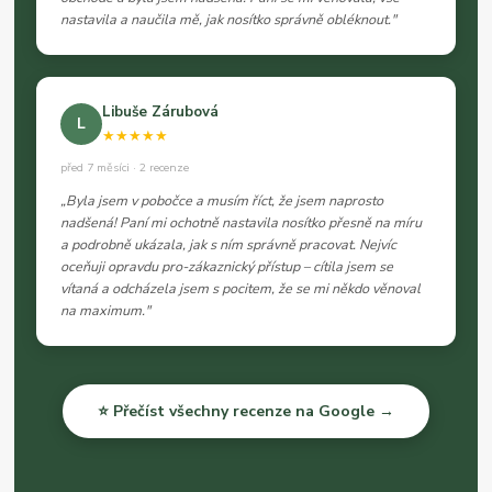
nastavila a naučila mě, jak nosítko správně obléknout."
Libuše Zárubová
L
★★★★★
před 7 měsíci · 2 recenze
„Byla jsem v pobočce a musím říct, že jsem naprosto
nadšená! Paní mi ochotně nastavila nosítko přesně na míru
a podrobně ukázala, jak s ním správně pracovat. Nejvíc
oceňuji opravdu pro-zákaznický přístup – cítila jsem se
vítaná a odcházela jsem s pocitem, že se mi někdo věnoval
na maximum."
⭐ Přečíst všechny recenze na Google →