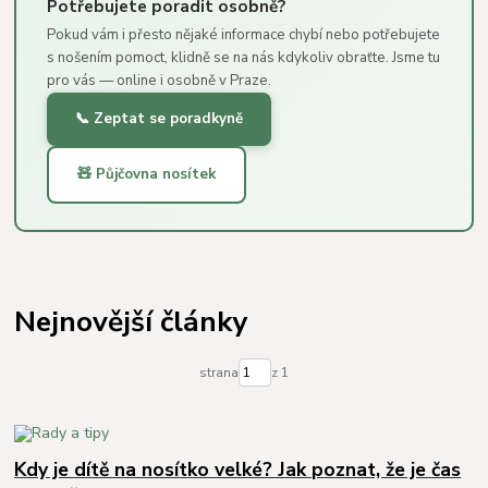
Potřebujete poradit osobně?
Pokud vám i přesto nějaké informace chybí nebo potřebujete
s nošením pomoct, klidně se na nás kdykoliv obraťte. Jsme tu
pro vás — online i osobně v Praze.
📞 Zeptat se poradkyně
🧸 Půjčovna nosítek
Nejnovější články
strana
z 1
Kdy je dítě na nosítko velké? Jak poznat, že je čas