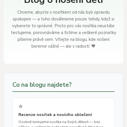
Chceme, abyste s nosítkem od nás byli opravdu
spokojeni — a toho dosáhneme pouze tehdy, když si
vyberete to správné. Proto pro vás nosítka neustále
testujeme, porovnáváme a fotíme a veškeré poznatky
píšeme právě sem. Vítejte na blogu, kde nošení
bereme vážně — ale s radostí. 🧡
Co na blogu najdete?
⭐
Recenze nosítek a nosícího oblečení
Osobně testujeme nosítka na živých dětech — bez
příkras, s upřímným pohledem poradkyně. Manduca,