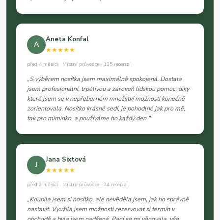
Aneta Konfal
A
★★★★★
před 4 měsíci · Místní průvodce · 135 recenzí
„S výběrem nosítka jsem maximálně spokojená. Dostala
jsem profesionální, trpělivou a zároveň lidskou pomoc, díky
které jsem se v nepřeberném množství možností konečně
zorientovala. Nosítko krásně sedí, je pohodlné jak pro mě,
tak pro miminko, a používáme ho každý den."
Jana Sixtová
J
★★★★★
před 2 měsíci · Místní průvodce · 24 recenzí
„Koupila jsem si nosítko, ale nevěděla jsem, jak ho správně
nastavit. Využila jsem možnosti rezervovat si termín v
obchodě a byla jsem nadšená. Paní se mi věnovala, vše