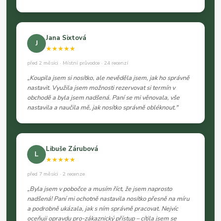
Jana Sixtová
J
★★★★★
před 2 měsíci · Místní průvodce · 24 recenzí
„Koupila jsem si nosítko, ale nevěděla jsem, jak ho správně
nastavit. Využila jsem možnosti rezervovat si termín v
obchodě a byla jsem nadšená. Paní se mi věnovala, vše
nastavila a naučila mě, jak nosítko správně obléknout."
Libuše Zárubová
L
★★★★★
před 7 měsíci · 2 recenze
„Byla jsem v pobočce a musím říct, že jsem naprosto
nadšená! Paní mi ochotně nastavila nosítko přesně na míru
a podrobně ukázala, jak s ním správně pracovat. Nejvíc
oceňuji opravdu pro-zákaznický přístup – cítila jsem se