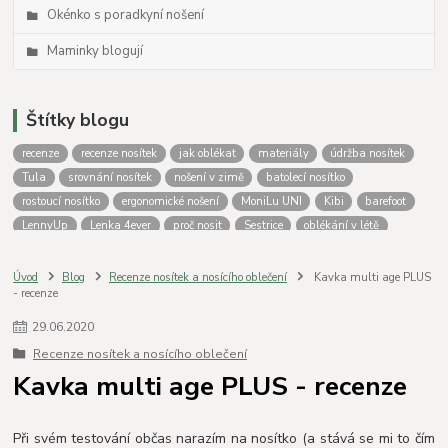
Okénko s poradkyní nošení
Maminky blogují
Štítky blogu
recenze
recenze nosítek
jak oblékat
materiály
údržba nosítek
Tula
srovnání nosítek
nošení v zimě
batolecí nosítko
rostoucí nosítko
ergonomické nošení
MoniLu UNI
Kibi
barefoot
LennyUp
Lenka 4ever
proč nosit
Sestrice
oblékání v létě
novorozenecké nosítko
Oblékání do nosítka
podsazení
Tula Free to Grow
zateplovací kapsa
nošení dětí
MoniLu
Úvod
Blog
Recenze nosítek a nosícího oblečení
Kavka multi age PLUS
- recenze
nosítko od narození
Aloe
Outlast
Nosící oblečení Lenka
Fidella
LennyLamb
Jožánek
nošení
krosna
nosítko nebo krosna
29
.
06
.
2020
nošení miminek
Vatanai
Greyse
Batolecí nosítka
výběr nosítka
Recenze nosítek a nosícího oblečení
jak nosit
Péče o nosítko
praní nosítek
Isara
Srovnání nosítek
Kavka multi age PLUS - recenze
fotoporovnání
Porovnání nosítek
lenka
Při svém testování občas narazím na nosítko (a stává se mi to čím