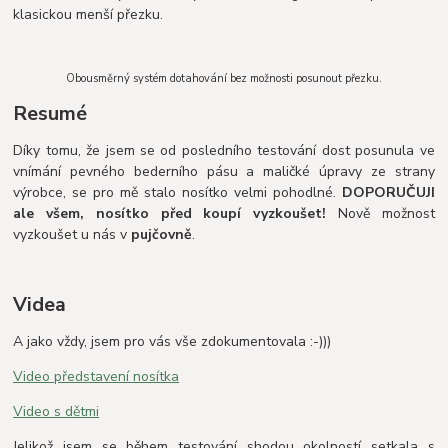
klasickou menší přezku.
Obousměrný systém dotahování bez možnosti posunout přezku.
Resumé
Díky tomu, že jsem se od posledního testování dost posunula ve
vnímání pevného bederního pásu a maličké úpravy ze strany
výrobce, se pro mě stalo nosítko velmi pohodlné.
DOPORUČUJI
ale všem, nosítko před koupí vyzkoušet!
Nově možnost
vyzkoušet u nás v
pujčovně
.
Videa
A jako vždy, jsem pro vás vše zdokumentovala :-)))
Video představení nosítka
Video s dětmi
Jelikož jsem se během testování shodou okolností setkala s