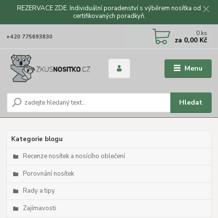
REZERVACE ZDE. Individuální poradenství s výběrem nosítka od
certifikovaných poradkyň.
CZK
0
ks
+420 775693830
za
0,00 Kč
Menu
Hledat
Kategorie blogu
Recenze nosítek a nosícího oblečení
Porovnání nosítek
Rady a tipy
Zajímavosti