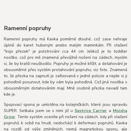
Ramenní popruhy
Ramenní popruhy má Kavka poměrně dlouhé, což zase nehraje
úplně do karet hubeným anebo malým maminkám. Při stažení
"kojo přezek" je polstrování cca 44 cm. Jelikož je to toddler
nosítko, což pro mě znamená převážně nošení na zádech, myslím
si, že by kratší neuškodilo. Popruhy je možné křížit, a dotahování je
obousměrné přes systém protahování popruhu, viz foto. Znamená
to, že přezka na zapnutí je zafixovaná v jedné poloze a nejde si ji
pohodlně posunout, kde by vám byla pohodlná. Což jiná nosítka s
obousměrným dotahováním mají. Mně osobně přezka nevadí tam
kde je.
Spojovací spona je umístěna na kolejničkách, které jsou opravdu
SUPER. Setkala jsem se s nimi již u
Sestrice Carrier
a
Moisha
Grow
. Tento systém oceníte při nošení na zádech, kdy při stažení
popruhů k sobě na hrudi, nedochází k deformaci popruhů. Kavka
na rozdíl od výše zmíněných, nemá magnetickou sponu, ale