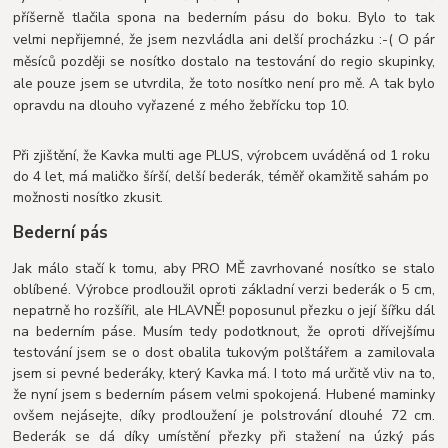
příšerně tlačila spona na bederním pásu do boku. Bylo to tak
velmi nepřijemné, že jsem nezvládla ani delší procházku :-( O pár
měsíců později se nosítko dostalo na testování do regio skupinky,
ale pouze jsem se utvrdila, že toto nosítko není pro mě. A tak bylo
opravdu na dlouho vyřazené z mého žebřícku top 10.
Při zjištění, že Kavka multi age PLUS, výrobcem uváděná od 1 roku
do 4 let, má maličko šírší, delší bederák, téměř okamžitě sahám po
možnosti nosítko zkusit.
Bederní pás
Jak málo stačí k tomu, aby PRO MĚ zavrhované nosítko se stalo
oblíbené. Výrobce prodloužil oproti základní verzi bederák o 5 cm,
nepatrně ho rozšířil, ale HLAVNĚ! poposunul přezku o její šířku dál
na bederním páse. Musím tedy podotknout, že oproti dřívejšímu
testování jsem se o dost obalila tukovým polštářem a zamilovala
jsem si pevné bederáky, který Kavka má. I toto má určitě vliv na to,
že nyní jsem s bederním pásem velmi spokojená. Hubené maminky
ovšem nejásejte, díky prodloužení je polstrování dlouhé 72 cm.
Bederák se dá díky umístění přezky při stažení na úzký pás