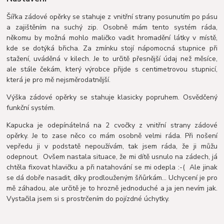
Šířka zádové opěrky se stahuje z vnitřní strany posunutím po pásu
a zajištěním na suchý zip. Osobně mám tento systém ráda,
někomu by možná mohlo maličko vadit hromadění látky v místě,
kde se dotýká břicha. Za zmínku stojí nápomocná stupnice při
stažení, uváděná v kilech. Je to určitě přesnější údaj než měsíce,
ale stále čekám, který výrobce přijde s centimetrovou stupnicí,
která je pro mě nejsměrodatnější.
Výška zádové opěrky se stahuje klasicky popruhem. Osvědčený
funkční systém.
Kapucka je odepínátelná na 2 cvočky z vnitřní strany zádové
opěrky. Je to zase něco co mám osobně velmi ráda. Při nošení
vepředu ji v podstatě nepoužívám, tak jsem ráda, že ji můžu
odepnout. Ovšem nastala situace, že mi dítě usnulo na zádech, já
chtěla fixovat hlavičku a při natahování se mi odepla :-( Ale jinak
se dá dobře nasadit, díky prodlouženým šňůrkám... Uchycení je pro
mě záhadou, ale určitě je to hrozně jednoduché a ja jen nevím jak.
Vystačila jsem si s prostrčením do pojízdné úchytky.