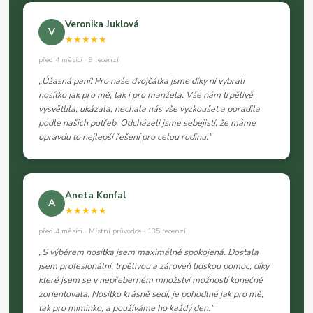
Veronika Juklová
V
★★★★★
před 4 měsíci · 9 recenzí
„Úžasná paní! Pro naše dvojčátka jsme díky ní vybrali
nosítko jak pro mě, tak i pro manžela. Vše nám trpělivě
vysvětlila, ukázala, nechala nás vše vyzkoušet a poradila
podle našich potřeb. Odcházeli jsme sebejistí, že máme
opravdu to nejlepší řešení pro celou rodinu."
Aneta Konfal
A
★★★★★
před 4 měsíci · Místní průvodce · 135 recenzí
„S výběrem nosítka jsem maximálně spokojená. Dostala
jsem profesionální, trpělivou a zároveň lidskou pomoc, díky
které jsem se v nepřeberném množství možností konečně
zorientovala. Nosítko krásně sedí, je pohodlné jak pro mě,
tak pro miminko, a používáme ho každý den."