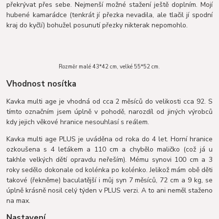
překrývat přes sebe. Nejmenší možné stažení ještě doplním. Mojí
hubené kamarádce (tenkrát jí přezka nevadila, ale tlačil jí spodní
kraj do kyčlí) bohužel posunutí přezky nikterak nepomohlo.
Rozměr malé 43*42 cm, velké 55*52 cm.
Vhodnost nosítka
Kavka multi age je vhodná od cca 2 měsíců do velikosti cca 92. S
tímto označním jsem úplně v pohodě, narozdíl od jiných výrobců
kdy jejich věkové hranice nesouhlasí s reálem.
Kavka multi age PLUS je uváděna od roka do 4 let. Horní hranice
ozkoušena s 4 leťákem a 110 cm a chybělo maličko (což já u
takhle velkých dětí opravdu neřeším). Mému synovi 100 cm a 3
roky sedělo dokonale od kolénka po kolénko. Jelikož mám obě děti
takové (řekněme) baculatější i můj syn 7 měsíců, 72 cm a 9 kg, se
úplně krásně nosil celý týden v PLUS verzi. A to ani neměl staženo
na max.
Nastavení