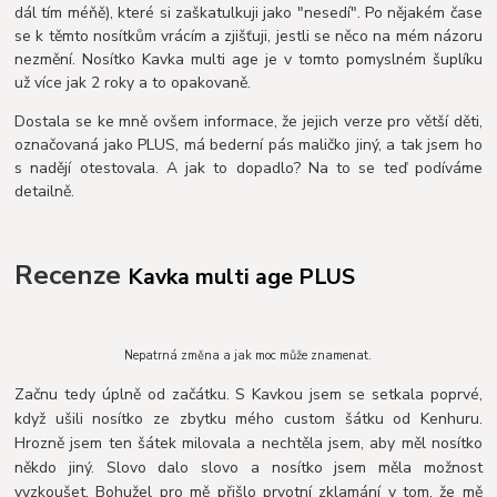
dál tím méňě), které si zaškatulkuji jako "nesedí". Po nějakém čase
se k těmto nosítkům vrácím a zjišťuji, jestli se něco na mém názoru
nezmění. Nosítko Kavka multi age je v tomto pomyslném šuplíku
už více jak 2 roky a to opakovaně.
Dostala se ke mně ovšem informace, že jejich verze pro větší děti,
označovaná jako PLUS, má bederní pás maličko jiný, a tak jsem ho
s nadějí otestovala. A jak to dopadlo? Na to se teď podíváme
detailně.
Recenze
Kavka multi age PLUS
Nepatrná změna a jak moc může znamenat.
Začnu tedy úplně od začátku. S Kavkou jsem se setkala poprvé,
když ušili nosítko ze zbytku mého custom šátku od Kenhuru.
Hrozně jsem ten šátek milovala a nechtěla jsem, aby měl nosítko
někdo jiný. Slovo dalo slovo a nosítko jsem měla možnost
vyzkoušet. Bohužel pro mě přišlo prvotní zklamání v tom, že mě