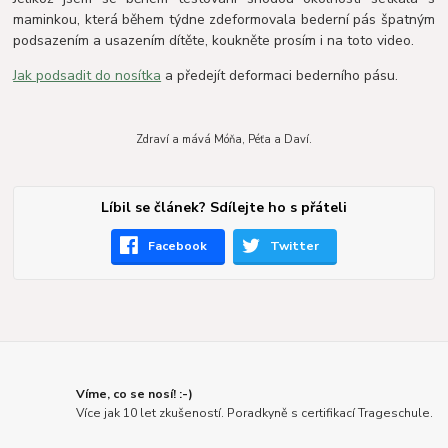
maminkou, která během týdne zdeformovala bederní pás špatným
podsazením a usazením dítěte, koukněte prosím i na toto video.
Jak podsadit do nosítka
a předejít deformaci bederního pásu.
Zdraví a mává Móňa, Péťa a Daví.
Líbil se článek? Sdílejte ho s přáteli
Facebook
Twitter
Víme, co se nosí! :-)
Více jak 10 let zkušeností. Poradkyně s certifikací Trageschule.