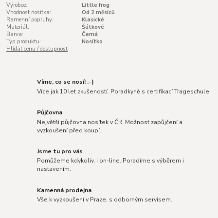
Výrobce:
Little frog
Vhodnost nosítka:
Od 2 měsíců
Ramenní popruhy:
Klasické
Materiál:
Šátkové
Barva:
Černá
Typ produktu:
Nosítko
Hlídat cenu / dostupnost
Víme, co se nosí! :-)
Více jak 10 let zkušeností. Poradkyně s certifikací Trageschule.
Půjčovna
Největší půjčovna nosítek v ČR. Možnost zapůjčení a
vyzkoušení před koupí.
Jsme tu pro vás
Pomůžeme kdykoliv, i on-line. Poradíme s výběrem i
nastavením.
Kamenná prodejna
Vše k vyzkoušení v Praze, s odborným servisem.