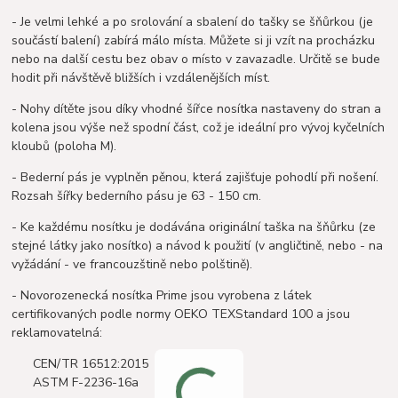
- Je velmi lehké a po srolování a sbalení do tašky se šňůrkou (je
součástí balení) zabírá málo místa. Můžete si ji vzít na procházku
nebo na další cestu bez obav o místo v zavazadle. Určitě se bude
hodit při návštěvě bližších i vzdálenějších míst.
- Nohy dítěte jsou díky vhodné šířce nosítka nastaveny do stran a
kolena jsou výše než spodní část, což je ideální pro vývoj kyčelních
kloubů (poloha M).
- Bederní pás je vyplněn pěnou, která zajišťuje pohodlí při nošení.
Rozsah šířky bederního pásu je 63 - 150 cm.
- Ke každému nosítku je dodávána originální taška na šňůrku (ze
stejné látky jako nosítko) a návod k použití (v angličtině, nebo - na
vyžádání - ve francouzštině nebo polštině).
- Novorozenecká nosítka Prime jsou vyrobena z látek
certifikovaných podle normy OEKO TEXStandard 100 a jsou
reklamovatelná:
CEN/TR 16512:2015
ASTM F-2236-16a