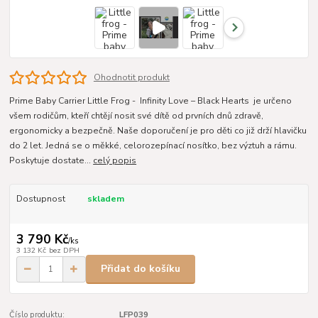
Ohodnotit produkt
Prime Baby Carrier Little Frog - Infinity Love – Black Hearts je určeno
všem rodičům, kteří chtějí nosit své dítě od prvních dnů zdravě,
ergonomicky a bezpečně. Naše doporučení je pro děti co již drží hlavičku
do 2 let. Jedná se o měkké, celorozepínací nosítko, bez výztuh a rámu.
Poskytuje dostate...
celý popis
Dostupnost
skladem
3 790 Kč
/
ks
3 132 Kč
bez DPH
Přidat do košíku
Číslo produktu:
LFP039