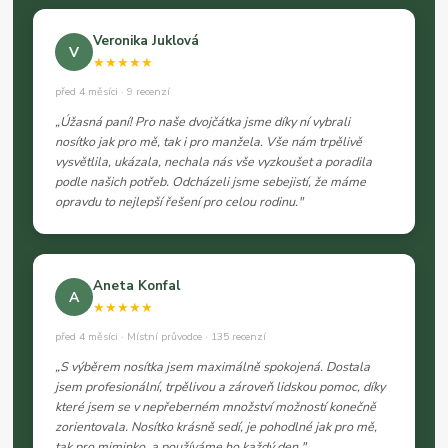
Veronika Juklová
V
★★★★★
před 4 měsíci · 9 recenzí
„Úžasná paní! Pro naše dvojčátka jsme díky ní vybrali
nosítko jak pro mě, tak i pro manžela. Vše nám trpělivě
vysvětlila, ukázala, nechala nás vše vyzkoušet a poradila
podle našich potřeb. Odcházeli jsme sebejistí, že máme
opravdu to nejlepší řešení pro celou rodinu."
Aneta Konfal
A
★★★★★
před 4 měsíci · Místní průvodce · 135 recenzí
„S výběrem nosítka jsem maximálně spokojená. Dostala
jsem profesionální, trpělivou a zároveň lidskou pomoc, díky
které jsem se v nepřeberném množství možností konečně
zorientovala. Nosítko krásně sedí, je pohodlné jak pro mě,
tak pro miminko, a používáme ho každý den."