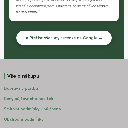
oceňuji opravdu pro-zákaznický přístup – cítila jsem se
vítaná a odcházela jsem s pocitem, že se mi někdo věnoval
na maximum."
⭐ Přečíst všechny recenze na Google →
Vše o nákupu
Doprava a platba
Ceny půjčovného nosítek
Smluvní podmínky - půjčovna
Obchodní podmínky