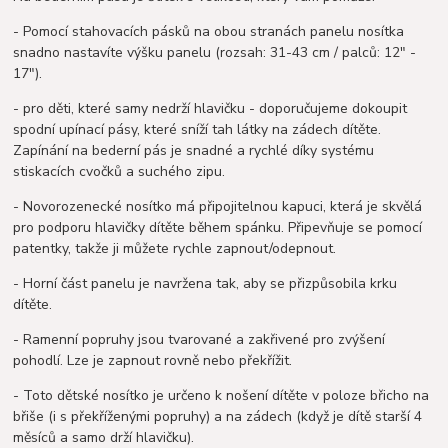
- Pomocí stahovacích pásků na obou stranách panelu nosítka
snadno nastavíte výšku panelu (rozsah: 31-43 cm / palců: 12" -
17").
- pro děti, které samy nedrží hlavičku - doporučujeme dokoupit
spodní upínací pásy, které sníží tah látky na zádech dítěte.
Zapínání na bederní pás je snadné a rychlé díky systému
stiskacích cvočků a suchého zipu.
- Novorozenecké nosítko má připojitelnou kapuci, která je skvělá
pro podporu hlavičky dítěte během spánku. Připevňuje se pomocí
patentky, takže ji můžete rychle zapnout/odepnout.
- Horní část panelu je navržena tak, aby se přizpůsobila krku
dítěte.
- Ramenní popruhy jsou tvarované a zakřivené pro zvýšení
pohodlí. Lze je zapnout rovně nebo překřížit.
- Toto dětské nosítko je určeno k nošení dítěte v poloze břicho na
břiše (i s překříženými popruhy) a na zádech (když je dítě starší 4
měsíců a samo drží hlavičku).