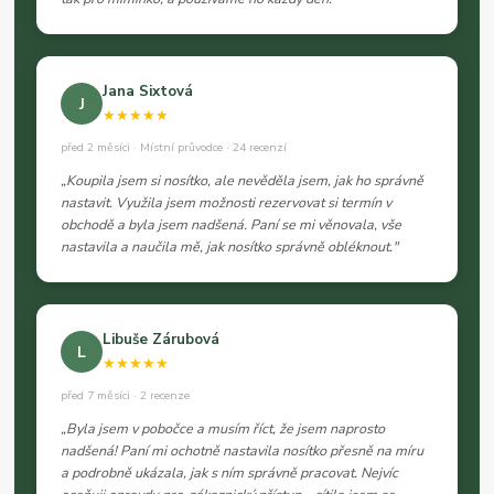
Jana Sixtová
J
★★★★★
před 2 měsíci · Místní průvodce · 24 recenzí
„Koupila jsem si nosítko, ale nevěděla jsem, jak ho správně
nastavit. Využila jsem možnosti rezervovat si termín v
obchodě a byla jsem nadšená. Paní se mi věnovala, vše
nastavila a naučila mě, jak nosítko správně obléknout."
Libuše Zárubová
L
★★★★★
před 7 měsíci · 2 recenze
„Byla jsem v pobočce a musím říct, že jsem naprosto
nadšená! Paní mi ochotně nastavila nosítko přesně na míru
a podrobně ukázala, jak s ním správně pracovat. Nejvíc