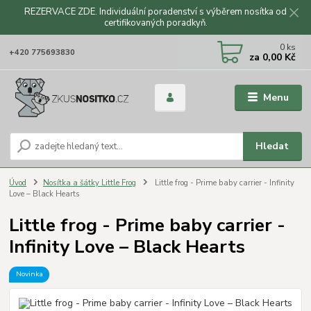
REZERVACE ZDE. Individuální poradenství s výběrem nosítka od
certifikovaných poradkyň.
CZK
0
ks
+420 775693830
za
0,00 Kč
Menu
Hledat
Úvod
Nosítka a šátky Little Frog
Little frog - Prime baby carrier - Infinity
Love – Black Hearts
Little frog - Prime baby carrier -
Infinity Love – Black Hearts
Novinka