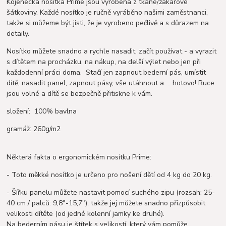
Kojenecká nosítka Prime jsou vyrobena z tkané/žakárové
šátkoviny. Každé nosítko je ručně vyráběno našimi zaměstnanci,
takže si můžeme být jisti, že je vyrobeno pečlivě a s důrazem na
detaily.
Nosítko můžete snadno a rychle nasadit, začít používat - a vyrazit
s dítětem na procházku, na nákup, na delší výlet nebo jen při
každodenní práci doma. Stačí jen zapnout bederní pás, umístit
dítě, nasadit panel, zapnout pásy, vše utáhnout a ... hotovo! Ruce
jsou volné a dítě se bezpečně přitiskne k vám.
složení: 100% bavlna
gramáž: 260g/m2
Některá fakta o ergonomickém nosítku Prime:
- Toto měkké nosítko je určeno pro nošení dětí od 4 kg do 20 kg.
- Šířku panelu můžete nastavit pomocí suchého zipu (rozsah: 25-
40 cm / palců: 9,8"-15,7"), takže jej můžete snadno přizpůsobit
velikosti dítěte (od jedné kolenní jamky ke druhé).
Na bederním pásu je štítek s velikostí, který vám pomůže.