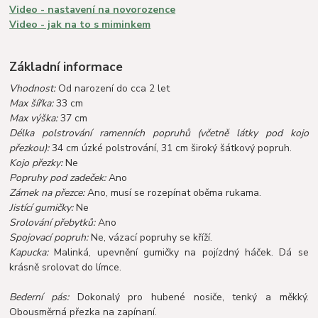
Video - nastavení na novorozence
Video - jak na to s miminkem
Základní informace
Vhodnost:
Od narození do cca 2 let
Max šířka:
33 cm
Max výška:
37 cm
Délka polstrování ramenních popruhů (včetně látky pod kojo
přezkou):
34 cm úzké polstrování, 31 cm široký šátkový popruh.
Kojo přezky:
Ne
Popruhy pod zadeček:
Ano
Zámek na přezce:
Ano, musí se rozepínat oběma rukama.
Jistící gumičky:
Ne
Srolování přebytků:
Ano
Spojovací popruh:
Ne, vázací popruhy se kříží.
Kapucka:
Malinká, upevnění gumičky na pojízdný háček. Dá se
krásně srolovat do límce.
Bederní pás:
Dokonalý pro hubené nosiče, tenký a měkký.
Obousměrná přezka na zapínaní.