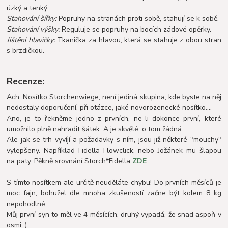
úzký a tenký.
Stahování šířky:
Popruhy na stranách proti sobě, stahují se k sobě.
Stahování výšky:
Reguluje se popruhy na bocích zádové opěrky.
Jištění hlavičky:
Tkanička za hlavou, která se stahuje z obou stran
s brzdičkou.
Recenze:
Ach. Nosítko Storchenwiege, není jediná skupina, kde byste na něj
nedostaly doporučení, při otázce, jaké novorozenecké nosítko....
Ano, je to řekněme jedno z prvních, ne-li dokonce první, které
umožnilo plně nahradit šátek. A je skvělé, o tom žádná.
Ale jak se trh vyvíjí a požadavky s ním, jsou již některé "mouchy"
vylepšeny. Například Fidella Flowclick, nebo Jožánek mu šlapou
na paty. Pěkně sr
ovnání Storch*Fidella
ZDE
.
S tímto nosítkem ale určitě neuděláte chybu! Do prvních měsíců je
moc fajn, bohužel dle mnoha zkušeností začne být kolem 8 kg
nepohodlné.
Můj první syn to měl ve 4 měsících, druhý vypadá, že snad aspoň v
osmi :)