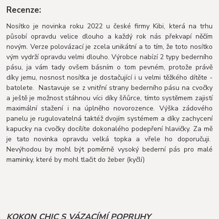
Recenze:
Nosítko je novinka roku 2022 u české firmy Kibi, která na trhu
působí opravdu velice dlouho a každý rok nás překvapí něčím
novým. Verze polovázací je zcela unikátní a to tím, že toto nosítko
vým vydrží opravdu velmi dlouho. Výrobce nabízí 2 typy bederního
pásu, ja vám tady ovšem básním o tom pevném, protože právě
díky jemu, nosnost nosítka je dostačující i u velmi těžkého dítěte -
batolete. Nastavuje se z vnitřní strany bederního pásu na cvočky
a ještě je možnost stáhnou víci díky šňůrce, tímto systěmem zajistí
maximální stažení i na úplněho novorozence. Výška zádového
panelu je rugulovatelná taktéž dvojím systémem a díky zachycení
kapucky na cvočky docílíte dokonalého podepření hlavičky. Za mě
je tato novinka opravdu velká topka a vřele ho doporučuji.
Nevýhodou by mohl být poměrně vysoký bederní pás pro malé
maminky, které by mohl tlačit do žeber (kyčlí)
KOKON CHIC S VÁZACÍMÍ POPRUHY