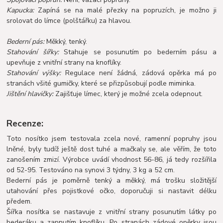
Kapucka:
Zapíná se na malé přezky na popruzích, je možno ji
srolovat do límce (polštářku) za hlavou.
Bederní pás:
Měkký, tenký.
Stahování šířky:
Stahuje se posunutím po bederním pásu a
upevňuje z vnitřní strany na knoflíky.
Stahování výšky:
Regulace není žádná, zádová opěrka má po
stranách všité gumičky, které se přizpůsobují podle miminka.
Jištění hlavičky:
Zajišťuje límec, který je možné zcela odepnout.
Recenze:
Toto nosítko jsem testovala zcela nové, ramenní popruhy jsou
lněné, byly tudíž ještě dost tuhé a mačkaly se, ale věřím, že toto
zanošením zmizí. Výrobce uvádí vhodnost 56-86, já tedy rozšířila
od 52-95. Testováno na synovi 3 týdny, 3 kg a 52 cm.
Bederní pás je poměrně tenký a měkký, má trošku složitější
utahování přes pojistkové očko, doporučuji si nastavit délku
předem.
Šířka nosítka se nastavuje
z vnitřní strany posunutím látky po
bederáku a zapnutím knoflíku. Po stranách zádové opěrky jsou