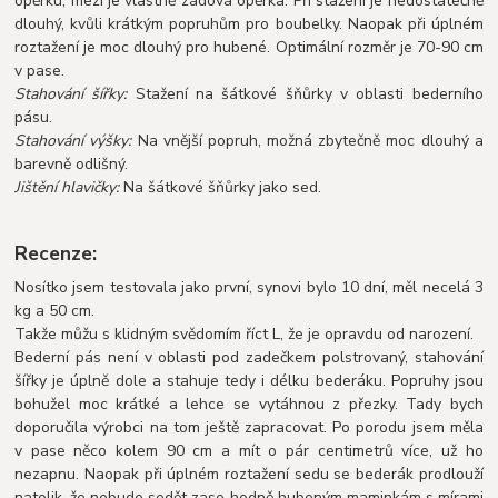
opěrku, mezi je vlastně zádová opěrka. Při stažení je nedostatečně
dlouhý, kvůli krátkým popruhům pro boubelky. Naopak při úplném
roztažení je moc dlouhý pro hubené. Optimální rozměr je 70-90 cm
v pase.
Stahování šířky:
Stažení na šátkové šňůrky v oblasti bederního
pásu.
Stahování výšky:
Na vnější popruh, možná zbytečně moc dlouhý a
barevně odlišný.
Jištění hlavičky:
Na šátkové šňůrky jako sed.
Recenze:
Nosítko jsem testovala jako první, synovi bylo 10 dní, měl necelá 3
kg a 50 cm.
Takže můžu s klidným svědomím říct L, že je opravdu od narození.
Bederní pás není v oblasti pod zadečkem polstrovaný, stahování
šířky je úplně dole a stahuje tedy i délku bederáku. Popruhy jsou
bohužel moc krátké a lehce se vytáhnou z přezky. Tady bych
doporučila výrobci na tom ještě zapracovat. Po porodu jsem měla
v pa
se něco kolem 90 cm a mít o pár centimetrů více, už ho
nezapnu. Naopak při úplném roztažení sedu se bederák prodlouží
natolik, že nebude sedět zase hodně hubeným maminkám s mírami