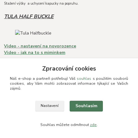
Stažení výšky a uchycení kapucky na popruhu.
TULA HALF BUCKLE
Video - nastavení na novorozence
Video - jak na to s miminkem
Zpracování cookies
Základní informace
Náš e-shop a partneři potřebují Váš
souhlas
s použitím souborů
cookies, aby Vám mohli zobrazovat informace týkající se Vašich
Vhodnost:
Od držení hlavičky (2m) do roka, max roka a půl.
zájmů.
Max šířka:
37 cm
Max výška:
42 cm
Souhlasím
Délka polstrování ramenních popruhů (včetně látky pod kojo
Nastavení
přezkou):
Polstrování 50 cm a pak úzký 18 cm popruh látky.
Kojo přezky:
Ne, vázací popruhy.
Souhlas můžete odmítnout
zde
.
Popruhy pod zadeček:
Ano
Zámek na přezce:
Ne