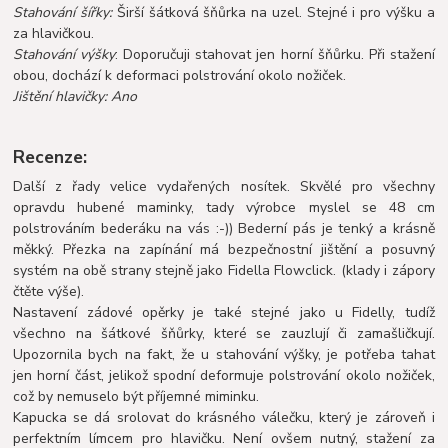
Stahování šířky:
Širší šátková šňůrka na uzel. Stejné i pro výšku a
za hlavičkou.
Stahování výšky
: Doporučuji stahovat jen horní šňůrku. Při stažení
obou, dochází k deformaci polstrování okolo nožiček.
Jištění hlavičky: Ano
Recenze:
Další z řady velice vydařených nosítek. Skvělé pro všechny
opravdu hubené maminky, tady výrobce myslel se 48 cm
polstrováním bederáku na vás :-)) Bederní pás je tenký a krásně
měkký. Přezka na zapínání má bezpečnostní jištění a posuvný
systém na obě strany stejně jako Fidella Flowclick. (klady i zápory
čtěte výše).
Nastavení zádové opěrky je také stejné jako u Fidelly, tudíž
všechno na šátkové šňůrky, které se zauzlují či zamašličkují.
Upozornila bych na fakt, že u stahování výšky, je potřeba tahat
jen horní část, jelikož spodní deformuje polstrování okolo nožiček,
což by nemuselo být příjemné miminku.
Kapucka se dá srolovat do krásného válečku, který je zároveň i
perfektním límcem pro hlavičku. Není ovšem nutný, stažení za