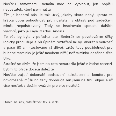
Nosítku samotnému nemám moc co vytknout, jen popíšu
nedostatek, který jsem našla.
Tím je bederní pás. Je tak úzký, jakoby skoro nebyl, (proto ta
krátká doba pohodlnosti pro nositele), v oblasti pod zadečkem
mimča nepolstrovaný. Tady se inspirovalo spoustu dalších
výrobců, jako je Kaya, Martys, Andala...
To vše by bylo v pořádku, ale! Bederák se povolováním šířky
logicky prodlužuje a při úplném roztažení mi byl akorát s velikostí
v pase 80 cm (testováno již dříve), takže tady použitelnost pro
hubené maminky je ještě mnohem nižší, než miminko dosáhne těch
8 kg.
Strašně se divím, že jsem na toto nenarazila ještě v žádné recenzi,
byť mi to přijde docela důležité.
Nosítko zajistí dokonalé podsazení, zakulacení a komfort pro
novorozeně, můžu ho tedy doporučit. Jen jsem na trhu objevila už
více nosítek s delším využitím pro více nositelů.
Stažení na max, bederák tvoří tzv. sukénku.