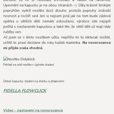
Upevnění na kapucku je na obou stranách :-). Díky krásně širokým
popruhům vydrží nosítko dost dlouho, protože popruhy znásobí
nosnost a rozšíří sed. Jen si nejsem jistá jak na tom bude zádová
opěrka u větších dětí, nemám ozkoušeno, výrobce zde nejspíš
počítá s nastavením kapuckou a také tím, že větší děti už mají rády
ručičky ven.
Ač jsem se s tímto nosítkem učila, nepřišlo mi to nikterak složité,
určitě to praxí dostane do ruky každá maminka.
Na novorozence
mi přijde zcela vhodné.
Pohled na celé nosítko v úplném stažení
Detail kapucky, stažení na šňůrku a připevnění
FIDELLA FLOWCLICK
Video - nastavení na novorozence