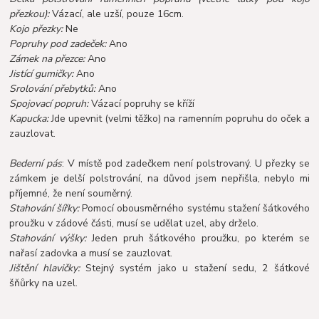
přezkou):
Vázací, ale uzší, pouze 16cm.
Kojo přezky:
Ne
Popruhy pod zadeček:
Ano
Zámek na přezce:
Ano
Jistící gumičky:
Ano
Srolování přebytků:
Ano
Spojovací popruh:
Vázací popruhy se kříží
Kapucka:
Jde upevnit (velmi těžko) na ramenním popruhu do oček a
zauzlovat.
Bederní pás
: V místě pod zadečkem není polstrovaný. U přezky se
zámkem je delší polstrování, na důvod jsem nepřišla, nebylo mi
příjemné, že není souměrný.
Stahování šířky:
Pomocí obousměrného systému stažení šátkového
proužku v zádové části, musí se udělat uzel, aby drželo.
Stahování výšky:
Jeden pruh šátkového proužku, po kterém se
nařasí zadovka a musí se zauzlovat.
Jištění hlavičky:
Stejný systém jako u stažení sedu, 2 šátkové
šňůrky na uzel.