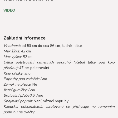
VIDEO
Základní informace
Vhodnost:
od 53 cm do cca 86 cm, klidně i déle.
Max šířka: 42
cm
Max výška: 52
cm
Délka polstrování ramenních popruhů (včetně látky pod kojo
přezkou):
47 cm polstrování.
Kojo přezky: ano
Popruhy pod zadeček:
Ano
Zámek na přezce:
Ne
Jistící gumičky:
Ano
Srolování přebytků:
Ano
Spojovací popruh:
Není, vázací popruhy.
Kapucka: odepinatelná, zarolovaná se přichycuje na ramenním
popruhu na cvočky.