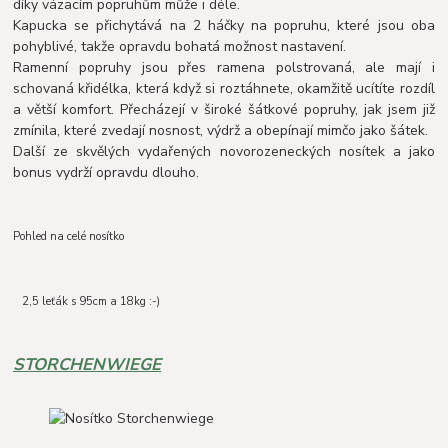
díky vázacím popruhům může i déle.
Kapucka se přichytává na 2 háčky na popruhu, které jsou oba
pohyblivé, takže opravdu bohatá možnost nastavení.
Ramenní popruhy jsou přes ramena polstrovaná, ale mají i
schovaná křidélka, která když si roztáhnete, okamžitě ucítíte rozdíl
a větší komfort. Přecházejí v široké šátkové popruhy, jak jsem již
zmínila, které zvedají nosnost, výdrž a obepínají mimčo jako šátek.
Další ze skvělých vydařených novorozeneckých nosítek a
jako
bonus vydrží opravdu dlouho.
Pohled na celé nosítko
2,5 leťák s 95cm a 18kg :-)
STORCHENWIEGE