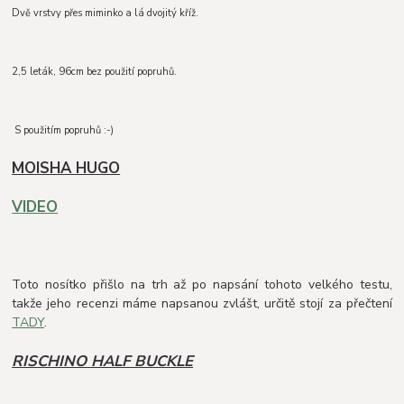
Dvě vrstvy přes miminko a lá dvojitý kříž.
2,5 leták, 96cm bez použití popruhů.
S použitím popruhů :-)
MOISHA HUGO
VIDEO
Toto
nosítko přišlo na trh až po napsání tohoto velkého testu,
takže jeho recenzi máme napsanou zvlášt, určitě stojí za přečtení
TADY
.
RISCHINO HALF BUCKLE