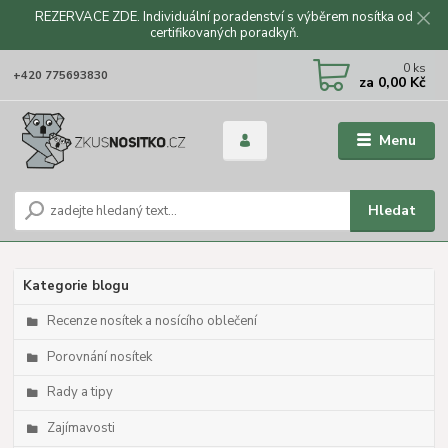
REZERVACE ZDE. Individuální poradenství s výběrem nosítka od
certifikovaných poradkyň.
CZK
0
ks
+420 775693830
za
0,00 Kč
Menu
Hledat
Kategorie blogu
Recenze nosítek a nosícího oblečení
Porovnání nosítek
Rady a tipy
Zajímavosti