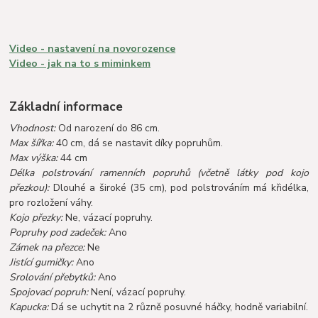
Video - nastavení na novorozence
Video - jak na to s miminkem
Základní informace
Vhodnost:
Od narození do 86 cm.
Max šířka:
40 cm, dá se nastavit díky popruhům.
Max výška:
44 cm
Délka polstrování ramenních popruhů (včetně látky pod kojo
přezkou):
Dlouhé a široké (35 cm), pod polstrováním má křidélka,
pro rozložení váhy.
Kojo přezky:
Ne, vázací popruhy.
Popruhy pod zadeček:
Ano
Zámek na přezce:
Ne
Jistící gumičky:
Ano
Srolování přebytků:
Ano
Spojovací popruh:
Není, vázací popruhy.
Kapucka:
Dá se uchytit na 2 různě posuvné háčky, hodně variabilní.