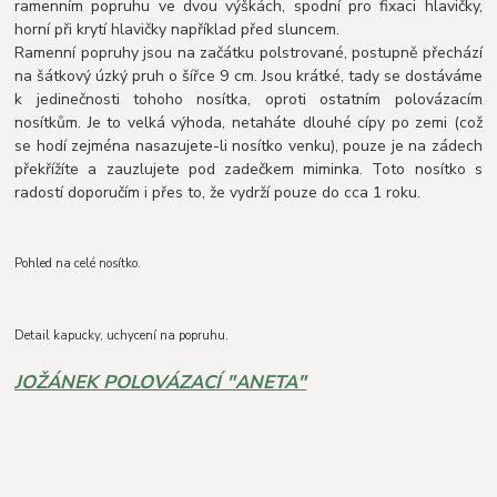
ramenním popruhu ve dvou výškách, spodní pro fixaci hlavičky,
horní při krytí hlavičky například před sluncem.
Ramenní popruhy jsou na začátku polstrované, postupně přechází
na šátkový úzký pruh o šířce 9 cm. Jsou krátké, tady se dostáváme
k jedinečnosti tohoho nosítka, oproti ostatním polovázacím
nosítkům. Je to velká výhoda, netaháte dlouhé cípy po zemi (což
se hodí zejména nasazujete-li nosítko venku), pouze je na zádech
překřížíte a zauzlujete pod zadečkem miminka. Toto nosítko s
radostí doporučím i přes to, že vydrží pouze do cca 1 roku.
Pohled na celé nosítko.
Detail kapucky, uchycení na popruhu.
JOŽÁNEK POLOVÁZACÍ "ANETA"