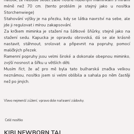
méně než 70 cm. (tento problém je stejný jako u nosítka
Storchenwiege)
Stahování výšky je na přezku, kdy se látka navrství na sebe, ale
jde ji regulovat i mírou zakapsování.
Za krčkem miminka je stažení na šátkové šňůrky, stejně jako na
stažení sedu. Kapucka je opravdu obrovská, dá se ale krásně
nastavit, stáhnout, srolovat a připevnit na popruhy, pomocí
maličkých přezek.
Ramenní popruhy jsou velmi široké a dokonale obepnou miminko,
zvýší nosnost a šířku u větších děti.
Musím říct, že ač pro mě byla tato bulharská značka velkou
neznámou, nosítko jsem si velmi oblíbila a sahala po něm častěji
než po jiných.
Vlevo nejmenší zúžení, vpravo dole nařasení zádovky.
Celé nosítko
KIBI NEWBORN TAI