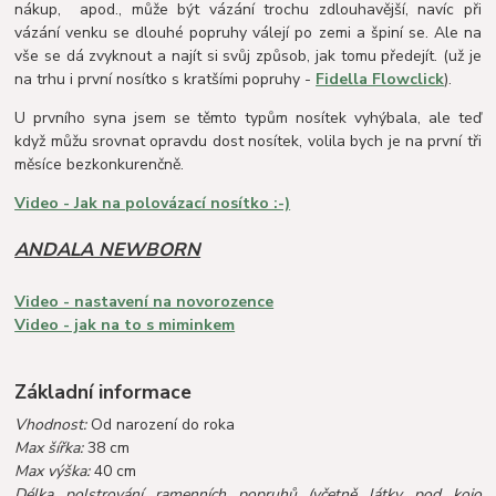
nákup, apod., může být vázání trochu zdlouhavější, navíc při
vázání venku se dlouhé popruhy válejí po zemi a špiní se. Ale na
vše se dá zvyknout a najít si svůj způsob, jak tomu předejít. (už je
na trhu i první nosítko s kratšími popruhy -
Fidella Flowclick
).
U prvního syna jsem se těmto typům nosítek vyhýbala, ale teď
když můžu srovnat opravdu dost nosítek, volila bych je na první tři
měsíce bezkonkurenčně.
Video - Jak na polovázací nosítko :-)
ANDALA NEWBORN
Video - nastavení na novorozence
Video - jak na to s miminkem
Základní informace
Vhodnost:
Od narození do roka
Max šířka:
38 cm
Max výška:
40 cm
Délka polstrování ramenních popruhů (včetně látky pod kojo