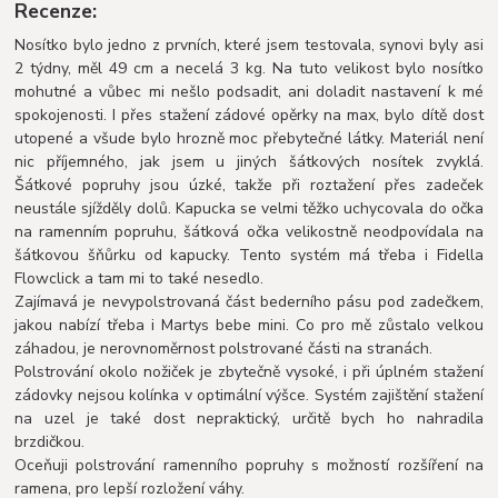
Recenze:
Nosítko bylo jedno z prvních, které jsem testovala, synovi byly asi
2 týdny, měl 49 cm a necelá 3 kg. Na tuto velikost bylo nosítko
mohutné a vůbec mi nešlo podsadit, ani doladit nastavení k mé
spokojenosti. I přes stažení zádové opěrky na max, bylo dítě dost
utopené a všude bylo hrozně moc přebytečné látky. Materiál není
nic příjemného, jak jsem u jiných šátkových nosítek zvyklá.
Šátkové popruhy jsou ú
zké, takže při roztažení přes zadeček
neustále sjížděly dolů. Kapucka se velmi těžko uchycovala do očka
na ramenním popruhu, šátková očka velikostně neodpovídala na
šátkovou šňůrku od kapucky. Tento systém má třeba i Fidella
Flowclick a tam mi to také nesedlo.
Zajímavá je nevypolstrovaná část bederního pásu pod zadečkem,
jakou nabízí třeba i Martys bebe mini. Co pro mě zůstalo velkou
záhadou, je nerovnoměrnost polstrované části na stranách.
Polstrování okolo nožiček je zbytečně vysoké, i při úplném stažení
zádovky nejsou kolínka v optimální výšce. Systém zajištění stažení
na uzel je také dost nepraktický, určitě bych ho nahradila
brzdičkou.
Oceňuji polstrování ramenního popruhy s možností rozšíření na
ramena, pro lepší rozložení váhy.