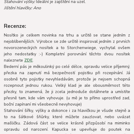
Stahování výšky:
Ideální je zajištění na uzel.
Jištění hlavičky: Ano
Recenze:
Nosítko je celkem novinka na trhu a určitě se stane jedním z
nejoblíbenějších. Výrobce se zde určitě inspiroval jedním z prvních
novorozeneckých nosítek a to Storchenwiege, vychytal ovšem
jeho nedostatky :-) Kompletní porovnání těchto dvou nosítek
naleznete
ZDE
.
Bederní pás je měkoulinký po celé délce, opravdu velice příjemný,
přezka na zapnutí má bezpečností pojistku při rozepínání. Já
osobně tyto pojistky nevyhledávám, protože je nejsem schopná
rozepnout jednou rukou. Velký klad je ale obousměrnost této
přezky, to znamená, že ji zcela jednoduše dotáhnete a umístíte
přesně tam, kde vám vyhovuje. (u mě je to přímo uprostřed zad,
boční zapínaní mi všeobecně nevyhovuje)
Stahování šířky, výšky a dokonce i za hlavičkou je všude stejně a
to na šátkové šňůrky, které můžete zauzlovat, nebo uvázat
mašličku. Zádová část se velice krásně přizpůsobí na miminko
opravdu od narození. Kapucka se upevňuje do poutek na