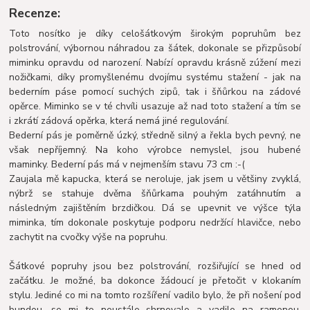
Recenze:
Toto nosítko je díky celošátkovým širokým popruhům bez
polstrování, výbornou náhradou za šátek, dokonale se přizpůsobí
miminku opravdu od narození. Nabízí opravdu krásně zúžení mezi
nožičkami, díky promyšlenému dvojímu systému stažení - jak na
bederním páse pomocí suchých zipů, tak i šňůrkou na zádové
opěrce. Miminko se v té chvíli usazuje až nad toto stažení a tím se
i zkrátí zádová opěrka, která nemá jiné regulování.
Bederní pás je poměrně úzký, středně silný a řekla bych pevný, ne
však nepříjemný. Na koho výrobce nemyslel, jsou hubené
maminky. Bederní pás má v nejmenším stavu 73 cm :-(
Zaujala mě kapucka, která se neroluje, jak jsem u většiny zvyklá,
nýbrž se stahuje dvěma šňůrkama pouhým zatáhnutím a
následným zajištěním brzdičkou. Dá se upevnit ve výšce týla
miminka, tím dokonale poskytuje podporu nedržící hlavičce, nebo
zachytit na cvočky výše na popruhu.
Šátkové popruhy jsou bez polstrování, rozšiřující se hned od
začátku. Je možné, ba dokonce žádoucí je přetočit v klokaním
stylu. Jediné co mi na tomto rozšíření vadilo bylo, že při nošení pod
bundou, se mi to neustále shrnovalo a vadilo na ramenou.