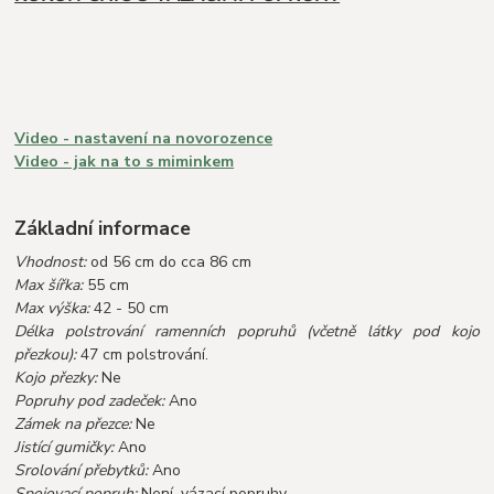
Video - nastavení na novorozence
Video - jak na to s miminkem
Základní informace
Vhodnost:
od 56 cm do cca 86 cm
Max šířka:
55 cm
Max výška:
42 - 50 cm
Délka polstrování ramenních popruhů (včetně látky pod kojo
přezkou):
47 cm polstrování.
Kojo přezky:
Ne
Popruhy pod zadeček:
Ano
Zámek na přezce:
Ne
Jistící gumičky:
Ano
Srolování přebytků:
Ano
Spojovací popruh:
Není, vázací popruhy.