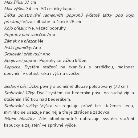
Max šířka:
37 cm
Max výška:
34 cm- 50 cm díky kapuci.
Délka polstrování ramenních popruhů (včetně látky pod kojo
přezkou):
Vázací dlouhé a široké 28 cm.
Kojo přezky:
Ne, vázací popruhy.
Popruhy pod zadeček:
Ano
Zámek na přezce:
Ne
Jistící gumičky:
Ano
Srolování přebytků:
Ano
Spojovací popruh:
Popruhy se vážou křížem
Kapucka:
Systém stažení na tkaničku s brzdičkou, možnost
upevnění v oblasti krku i výš na cvočky.
Bederní pás:
Úzký, pevný a poměrně dlouze polstrovaný (73 cm)
Stahování šířky:
Dvojí systém: na bederním pásu na suchý zip a
stažením šňůrkou nad bederákem.
Stahování výšky:
Výška se reguluje právě tím stažením sedu,
miminko se usazuje nad něj a tím je zkrácená zádovka.
Jištění hlavičky:
Zde plnohodnotně nahrazuje systém stažení
kapucky a zajištění ve správné výšce.