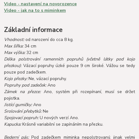
Video - nastavení na novorozence
Video - jak na to s miminkem
Základní informace
Vhodnost:
od narození do cca 8 kg.
Max šířka:
34 cm
Max výška:
32 cm
Délka polstrování ramenních popruhů (včetně látky pod kojo
přezkou):
Vázací popruhy úzké pouze 9 cm široké. Vážou se tedy
pouze pod zadečkem.
Kojo přezky:
Ne, vázací popruhy.
Popruhy pod zadeček:
Ano
Zámek na přezce:
Ano, systém při rozepínaní, musí se držet
pojistka.
Jistící gumičky:
Ano
Srolování přebytků:
Ne
Spojovací popruh:
U nových verzí Ano.
Kapucka:
Krásně variabilní se zapínáním na přezku.
Bederní pás:
Pod zadečkem miminka nepolstrovaný, jinak velmi