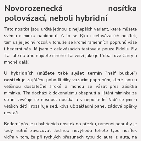
Novorozenecká
nosítka
polovázací, neboli hybridní
Tato nosítka jsou určitě jednou z nejlepších variant, které můžete
svému miminku nabídnout. A to se týká i celovázacích nosítek,
tam už je jediný rozdíl v tom, že se kromě ramenních popruhů váže
i bederní pás. Já jsem z celovázacích testovala pouze Fidellu Fly
Tai, ale na trhu najdete mnoho Tai verzí jako je třeba Love Carry a
mnohé další.
U
hybridních (můžete také slyšet termín "half buckle")
nosítek
je zajištěno pohodlí díky vázacím popruhům, které jsou u
většinou dostatečně široké a mohou se vázat přes zádíčka
miminka. Tím dochází k dokonalému obepnutí a jištění miminka ze
stran, zvyšuje se nosnost nosítka a v neposlední řadě se jimi u
větších dětí i rozšiřuje sed, když už základní panel zádové opěrky
nestačí.
Bederní pás je u hybridních nosítek na přezku, ramenní popruhy je
tedy nutné zavazovat. Jedinou nevýhodu tohoto typu nosítek
vidím v tom, že při rychlých přesunech typu do auta, z auta, na