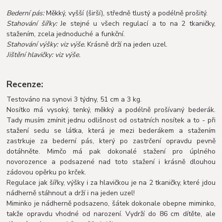
Bederní pás:
Měkký, vyšší (širší), středně tlustý a podélně prošitý.
Stahování šířky:
Je stejné u všech regulací a to na 2 tkaničky,
stažením, zcela jednoduché a funkční.
Stahování výšky: viz výše.
Krásně drží na jeden uzel.
Jištění hlavičky: viz výše.
Recenze:
Testováno na synovi 3 týdny, 51 cm a 3 kg.
Nosítko má vysoký, tenký, měkký a podélně prošívaný bederák.
Tady musím zmínit jednu odlišnost od ostatních nosítek a to - při
stažení sedu se látka, která je mezi bederákem a stažením
zastrkuje za bederní pás, který po zastrčení opravdu pevně
dotáhněte. Mimčo má pak dokonalé stažení pro úplného
novorozence a podsazené nad toto stažení i krásně dlouhou
zádo
vou opěrku po krček.
Regulace jak šířky, výšky i za hlavičkou je na 2 tkaničky, které jdou
nádherně stáhnout a drží i na jeden uzel!
Miminko je nádherně podsazeno, šátek dokonale
obepne miminko,
takže opravdu vhodné od narození. Vydrží do 86 cm dítěte, ale