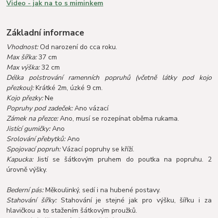
Video - jak na to s miminkem
Základní informace
Vhodnost:
Od narození do cca roku.
Max šířka:
37 cm
Max výška:
32 cm
Délka polstrování ramenních popruhů (včetně látky pod kojo
přezkou):
Krátké 2m, úzké 9 cm.
Kojo přezky:
Ne
Popruhy pod zadeček:
Ano vázací
Zámek na přezce:
Ano, musí se rozepínat oběma rukama.
Jistící gumičky:
Ano
Srolování přebytků:
Ano
Spojovací popruh:
Vázací popruhy se kříží.
Kapucka:
Jistí se šátkovým pruhem do poutka na popruhu. 2
úrovně výšky.
Bederní pás:
Měkoulinký, sedí i na hubené postavy.
Stahování šířky:
Stahování je stejné jak pro výšku, šířku i za
hlavičkou a to stažením šátkovým proužků.