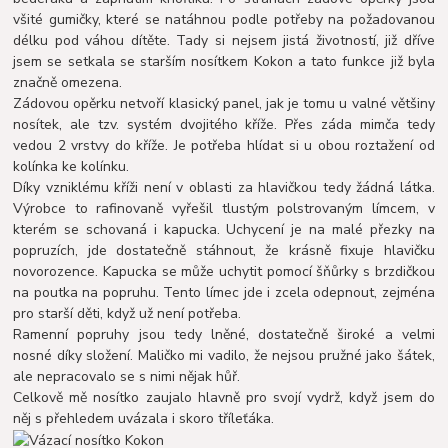
všité gumičky, které se natáhnou podle potřeby na požadovanou
délku pod váhou dítěte. Tady si nejsem jistá životností, již dříve
jsem se setkala se starším nosítkem Kokon a tato funkce již byla
značně omezena.
Zádovou opěrku netvoří klasický panel, jak je tomu u valné většiny
nosítek, ale tzv. systém dvojitého kříže. Přes záda mimča tedy
vedou 2 vrstvy do kříže. Je potřeba hlídat si u obou roztažení od
kolínka ke kolínku.
Díky vzniklému kříži není v oblasti za hlavičkou tedy žádná látka.
Výrobce to rafinovaně vyřešil tlustým polstrovaným límcem, v
kterém se schovaná i kapucka. Uchycení je na malé přezky na
popruzích, jde dostatečně stáhnout, že krásně fixuje hlavičku
novorozence. Kapucka se může uchytit pomocí šňůrky s brzdičkou
na poutka na popruhu. Tento límec jde i zcela odepnout, zejména
pro starší děti, když už není potřeba.
Ramenní popruhy jsou tedy lněné, dostatečně široké a velmi
nosné díky složení. Maličko mi vadilo, že nejsou pružné jako šátek,
ale nepracovalo se s nimi nějak hůř.
Celkově mě nosítko zaujalo hlavně pro svojí vydrž, když jsem do
něj s přehledem uvázala i skoro tříleťáka.