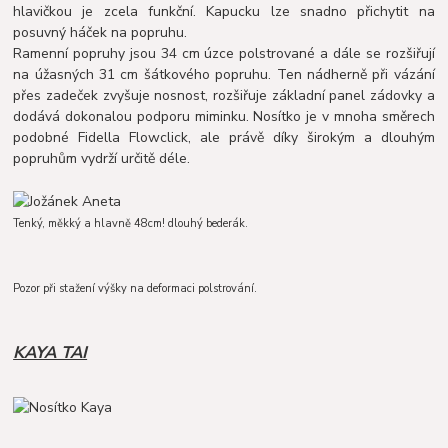
hlavičkou je zcela funkční. Kapucku lze snadno přichytit na
posuvný háček na popruhu.
Ramenní popruhy jsou 34 cm úzce polstrované a dále se rozšiřují
na úžasných 31 cm šátkového popruhu. Ten nádherně při vázání
přes zadeček zvyšuje nosnost, rozšiřuje základní panel zádovky a
dodává dokonalou podporu miminku. Nosítko je v mnoha směrech
podobné Fidella Flowclick, ale právě díky širokým a dlouhým
popruhům vydrží určitě déle.
Tenký, měkký a hlavně 48cm! dlouhý bederák.
Pozor při stažení výšky na deformaci polstrování.
KAYA TAI