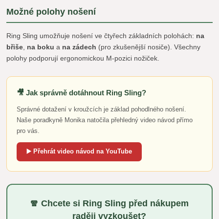
Možné polohy nošení
Ring Sling umožňuje nošení ve čtyřech základních polohách:
na
břiše
,
na boku
a
na zádech
(pro zkušenější nosiče). Všechny
polohy podporují ergonomickou M-pozici nožiček.
🎥 Jak správně dotáhnout Ring Sling?
Správné dotažení v kroužcích je základ pohodlného nošení.
Naše poradkyně Monika natočila přehledný video návod přímo
pro vás.
▶️ Přehrát video návod na YouTube
🧣 Chcete si Ring Sling před nákupem
raději vyzkoušet?