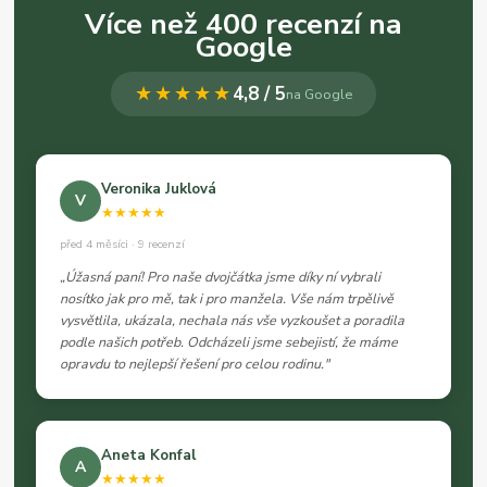
Více než 400 recenzí na
Google
★★★★★
4,8 / 5
na Google
Veronika Juklová
V
★★★★★
před 4 měsíci · 9 recenzí
„Úžasná paní! Pro naše dvojčátka jsme díky ní vybrali
nosítko jak pro mě, tak i pro manžela. Vše nám trpělivě
vysvětlila, ukázala, nechala nás vše vyzkoušet a poradila
podle našich potřeb. Odcházeli jsme sebejistí, že máme
opravdu to nejlepší řešení pro celou rodinu."
Aneta Konfal
A
★★★★★