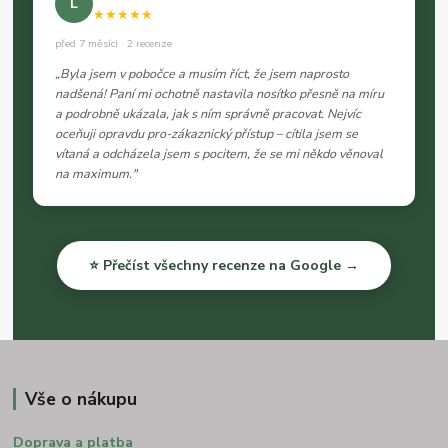
L
★★★★★
před 7 měsíci · 2 recenze
„Byla jsem v pobočce a musím říct, že jsem naprosto
nadšená! Paní mi ochotně nastavila nosítko přesně na míru
a podrobně ukázala, jak s ním správně pracovat. Nejvíc
oceňuji opravdu pro-zákaznický přístup – cítila jsem se
vítaná a odcházela jsem s pocitem, že se mi někdo věnoval
na maximum."
⭐ Přečíst všechny recenze na Google →
Vše o nákupu
Doprava a platba