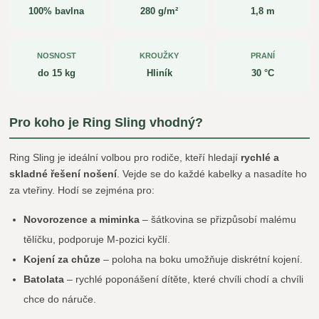
100% bavlna
280 g/m²
1,8 m
NOSNOST
KROUŽKY
PRANÍ
do 15 kg
Hliník
30 °C
Pro koho je Ring Sling vhodný?
Ring Sling je ideální volbou pro rodiče, kteří hledají
rychlé a
skladné řešení nošení
. Vejde se do každé kabelky a nasadíte ho
za vteřiny. Hodí se zejména pro:
Novorozence a miminka
– šátkovina se přizpůsobí malému
tělíčku, podporuje M-pozici kyčlí.
Kojení za chůze
– poloha na boku umožňuje diskrétní kojení.
Batolata
– rychlé poponášení dítěte, které chvíli chodí a chvíli
chce do náruče.