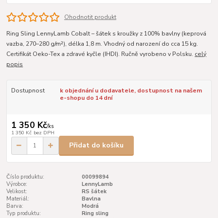
Ohodnotit produkt
Ring Sling LennyLamb Cobalt – šátek s kroužky z 100% bavlny (keprová
vazba, 270–280 g/m²), délka 1,8 m. Vhodný od narození do cca 15 kg.
Certifikát Oeko-Tex a zdravé kyčle (IHDI). Ručně vyrobeno v Polsku.
celý
popis
Dostupnost
k objednání u dodavatele, dostupnost na našem
e-shopu do 14 dní
1 350 Kč
/
ks
1 350 Kč
bez DPH
Přidat do košíku
Číslo produktu:
00099894
Výrobce:
LennyLamb
Velikost:
RS šátek
Materiál:
Bavlna
Barva:
Modrá
Typ produktu:
Ring sling