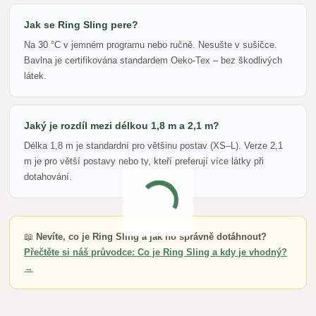
Jak se Ring Sling pere?
Na 30 °C v jemném programu nebo ručně. Nesušte v sušičce.
Bavlna je certifikována standardem Oeko-Tex – bez škodlivých
látek.
Jaký je rozdíl mezi délkou 1,8 m a 2,1 m?
Délka 1,8 m je standardní pro většinu postav (XS–L). Verze 2,1
m je pro větší postavy nebo ty, kteří preferují více látky při
dotahování.
📖
Nevíte, co je Ring Sling a jak ho správně dotáhnout?
Přečtěte si náš průvodce: Co je Ring Sling a kdy je vhodný?
→