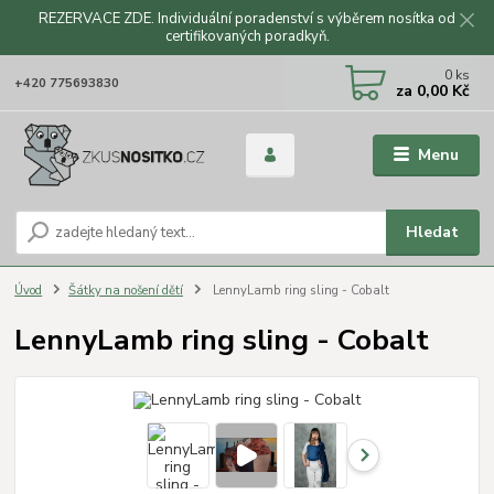
REZERVACE ZDE. Individuální poradenství s výběrem nosítka od
certifikovaných poradkyň.
CZK
0
ks
+420 775693830
za
0,00 Kč
Menu
Hledat
Úvod
Šátky na nošení dětí
LennyLamb ring sling - Cobalt
LennyLamb ring sling - Cobalt