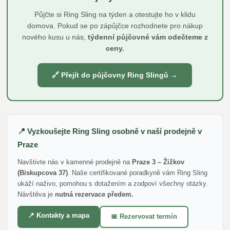
Půjčte si Ring Sling na týden a otestujte ho v klidu
domova. Pokud se po zápůjčce rozhodnete pro nákup
nového kusu u nás,
týdenní půjčovné vám odečteme z
ceny.
🔗 Přejít do půjčovny Ring Slingů →
📍 Vyzkoušejte Ring Sling osobně v naší prodejně v
Praze
Navštivte nás v kamenné prodejně na
Praze 3 – Žižkov
(Biskupcova 37)
. Naše certifikované poradkyně vám Ring Sling
ukáží naživo, pomohou s dotažením a zodpoví všechny otázky.
Návštěva je
nutná rezervace předem.
📍 Kontakty a mapa
📅 Rezervovat termín