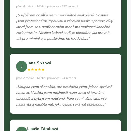
před 4 měsíci · Místní průvodce · 135 recenzí
„S výběrem nosítka jsem maximálně spokojená. Dostala
jsem profesionální, trpělivou a zároveň lidskou pomoc, díky
které jsem se v nepřeberném množství možností konečně
zorientovala. Nosítko krásně sedí, je pohodlné jak pro mě,
tak pro miminko, a používáme ho každý den."
Jana Sixtová
J
★★★★★
před 2 měsíci · Místní průvodce · 24 recenzí
„Koupila jsem si nosítko, ale nevěděla jsem, jak ho správně
nastavit. Využila jsem možnosti rezervovat si termín v
obchodě a byla jsem nadšená. Paní se mi věnovala, vše
nastavila a naučila mě, jak nosítko správně obléknout."
Libuše Zárubová