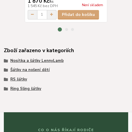
1 870 Kč
459 Kč
/
ks
/
ks
Není skladem
1 545 Kč
bez DPH
379 Kč
bez 
Přidat do košíku
Zboží zařazeno v kategoriích
Nosítka a šátky LennyLamb
Šátky na nošení dětí
RS šátky
Ring Sling šátky
CO O NÁS ŘÍKAJÍ RODIČE