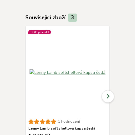
Související zboží
3
TOP produkt
Klobouček t
1 hodnocení
Lenny Lamb softshellová kapsa šedá