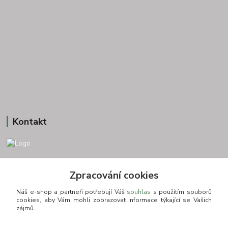
Kontakt
+420 775693830
Zpracování cookies
Otevírací doba: PO-PÁ: 9:00-16:00 NUTNÁ REZERVACE
Náš e-shop a partneři potřebují Váš
souhlas
s použitím souborů
info@zkusnositko.cz
cookies, aby Vám mohli zobrazovat informace týkající se Vašich
zájmů.