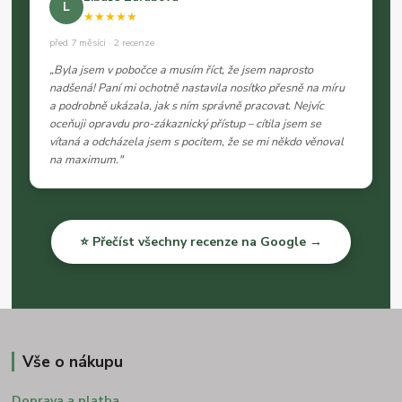
L
★★★★★
před 7 měsíci · 2 recenze
„Byla jsem v pobočce a musím říct, že jsem naprosto
nadšená! Paní mi ochotně nastavila nosítko přesně na míru
a podrobně ukázala, jak s ním správně pracovat. Nejvíc
oceňuji opravdu pro-zákaznický přístup – cítila jsem se
vítaná a odcházela jsem s pocitem, že se mi někdo věnoval
na maximum."
⭐ Přečíst všechny recenze na Google →
Vše o nákupu
Doprava a platba