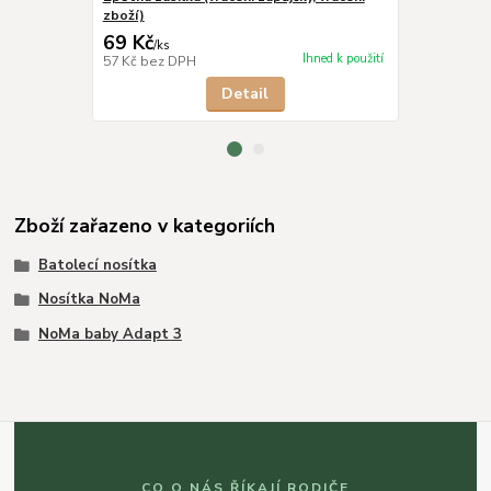
zboží)
royal
69 Kč
379 Kč
/
ks
/
ks
Ihned k použití
57 Kč
bez DPH
313 Kč
bez 
Detail
Zboží zařazeno v kategoriích
Batolecí nosítka
Nosítka NoMa
NoMa baby Adapt 3
CO O NÁS ŘÍKAJÍ RODIČE