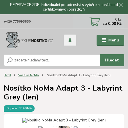
REZERVACE ZDE. Individuální poradenství s výběrem nosítka od
certifikovaných poradkyň.
CZK
0
ks
+420 775693830
za
0,00 Kč
Menu
Hledat
Úvod
Nosítka NoMa
Nosítko NoMa Adapt 3 - Labyrint Grey (len)
Nosítko NoMa Adapt 3 - Labyrint
Grey (len)
Doprava ZDARMA