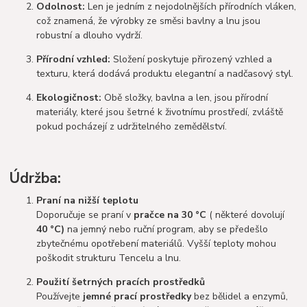
Odolnost:
Len je jedním z nejodolnějších přírodních vláken,
což znamená, že výrobky ze směsi bavlny a lnu jsou
robustní a dlouho vydrží.
Přírodní vzhled:
Složení poskytuje přirozený vzhled a
texturu, která dodává produktu elegantní a nadčasový styl.
Ekologičnost:
Obě složky, bavlna a len, jsou přírodní
materiály, které jsou šetrné k životnímu prostředí, zvláště
pokud pocházejí z udržitelného zemědělství.
Údržba:
Praní na nižší teplotu
Doporučuje se praní v
pračce na 30 °C
( některé dovolují
4
0 °C)
na jemný nebo ruční program, aby se předešlo
zbytečnému opotřebení materiálů. Vyšší teploty mohou
poškodit strukturu Tencelu a lnu.
Použití šetrných pracích prostředků
Používejte
jemné prací prostředky
bez bělidel a enzymů,