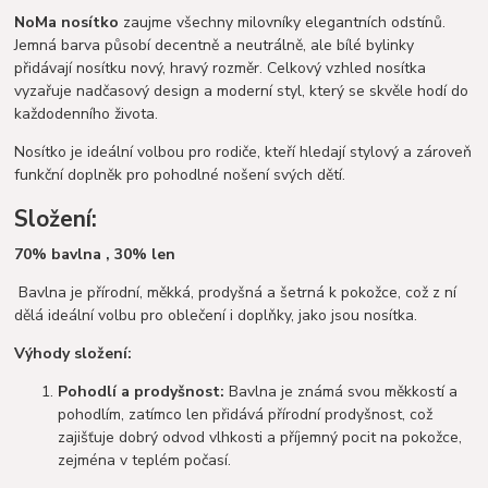
NoMa nosítko
zaujme všechny milovníky elegantních odstínů.
Jemná barva působí decentně a neutrálně, ale bílé bylinky
přidávají nosítku nový, hravý rozměr. Celkový vzhled nosítka
vyzařuje nadčasový design a moderní styl, který se skvěle hodí do
každodenního života.
Nosítko je ideální volbou pro rodiče, kteří hledají stylový a zároveň
funkční doplněk pro pohodlné nošení svých dětí.
Složení:
70% bavlna , 30% len
Bavlna je přírodní, měkká, prodyšná a šetrná k pokožce, což z ní
dělá ideální volbu pro oblečení i doplňky, jako jsou nosítka.
Výhody složení:
Pohodlí a prodyšnost:
Bavlna je známá svou měkkostí a
pohodlím, zatímco len přidává přírodní prodyšnost, což
zajišťuje dobrý odvod vlhkosti a příjemný pocit na pokožce,
zejména v teplém počasí.