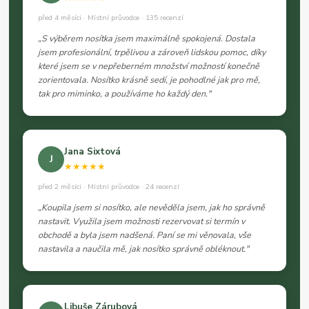
před 4 měsíci · Místní průvodce · 135 recenzí
„S výběrem nosítka jsem maximálně spokojená. Dostala
jsem profesionální, trpělivou a zároveň lidskou pomoc, díky
které jsem se v nepřeberném množství možností konečně
zorientovala. Nosítko krásně sedí, je pohodlné jak pro mě,
tak pro miminko, a používáme ho každý den."
Jana Sixtová
J
★★★★★
před 2 měsíci · Místní průvodce · 24 recenzí
„Koupila jsem si nosítko, ale nevěděla jsem, jak ho správně
nastavit. Využila jsem možnosti rezervovat si termín v
obchodě a byla jsem nadšená. Paní se mi věnovala, vše
nastavila a naučila mě, jak nosítko správně obléknout."
Libuše Zárubová