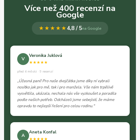
Více než 400 recenzí na
Google
★★★★★
4,8 / 5
na Google
Veronika Juklová
V
★★★★★
před 4 měsíci · 9 recenzí
„Úžasná paní! Pro naše dvojčátka jsme díky ní vybrali
nosítko jak pro mě, tak i pro manžela. Vše nám trpělivě
vysvětlila, ukázala, nechala nás vše vyzkoušet a poradila
podle našich potřeb. Odcházeli jsme sebejistí, že máme
opravdu to nejlepší řešení pro celou rodinu."
Aneta Konfal
A
★★★★★