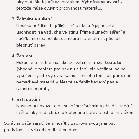
aby nedošlo k poškození vláken.
Vyhněte se aviváži,
protože může ovlivnit prodyšnost materiálu.
Ždímání a sušení
Nosítko neždímejte příliš silně a ideálně jej nechte
uschnout na vzduchu
ve stínu. Přímé sluneční záření a
sušička mohou oslabit strukturu materiálu a způsobit
blednutí barev.
Žehlení
Pokud je to nutné, nosítko lze žehlit na
nižší teplotu
(vhodná je teplota pro bavlnu a len), ale většinou se po
vysušení rychle vyrovná samo. Tencel a len jsou přirozeně
nemačkavé materiály. Nesmí se žehlit bederní pás a
ramenní popruhy.
Skladování
Nosítko uchovávejte na suchém místě mimo přímé sluneční
světlo, aby nedocházelo k blednutí barev a oslabení vláken.
Správná péče zajistí, že si nosítko zachová svou jemnost,
prodyšnost a vzhled po dlouhou dobu.