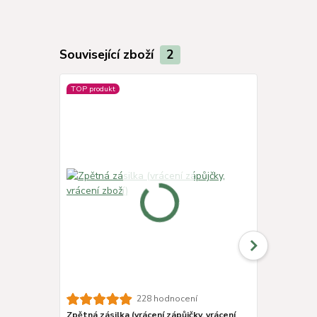
Související zboží
2
TOP produkt
228 hodnocení
Zpětná zásilka (vrácení zápůjčky, vrácení
Kšiltovka t