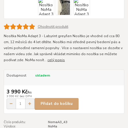
Ohodnotit produkt
Nosítka NoMa Adapt 3 - Labyrint grey/len Nosítko je vhodné od cca 80
cm, 12 měsíců do 4 let dítěte. Nosítko má středně pevný bederní pás a
velmi pohodlné ramenní popruhy . Více o nastavení nosítka se dozvíte v
našem videu zde. Jak správně vkládat miminko do nosítka se můžete
podívat zde. NoMa nosít...
celý popis
Dostupnost
skladem
3 990 Kč
/
ks
3 990 Kč
bez DPH
Přidat do košíku
Číslo produktu:
NomaA3_43
Výrobce:
NoMa