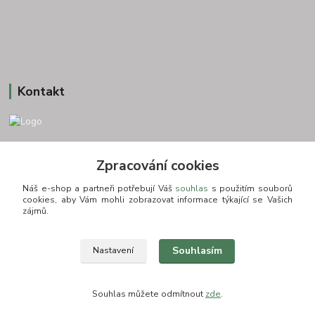
Kontakt
+420 775693830
Zpracování cookies
Otevírací doba: PO-PÁ: 9:00-16:00 NUTNÁ REZERVACE
Náš e-shop a partneři potřebují Váš
souhlas
s použitím souborů
info@zkusnositko.cz
cookies, aby Vám mohli zobrazovat informace týkající se Vašich
zájmů.
Souhlasím
Nastavení
© Copyright 2015-2026 ZkusNositko.cz
Souhlas můžete odmítnout
zde
.
Vytvořeno na
Eshop-rychle.cz