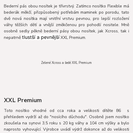
Bederní pás obou nosítek je třívrstvý. Zatímco nosítko Flexible má
bederák měkčí, přizpůsobený potřebám maminek po porodu, tato
dvě nová nosítka mají vnitřní vrstvu pevnou, pro lepší rozložení
váhy těžších dětí a vnější změkčenou pro pohodlí nositele. Mně
osobně sedly pěkně bederní pásy obou nosítek, jak Xcross, tak i
tlustší a pevnější
nepatrně
XXL Premium.
Zelené Xcross a šedé XXL Premium
XXL Premium
Toto nosítko vhodné od cca roka a velikosti dítěte 86 s
přehledem vydrží až do "nosícího důchodu". Osobně jsem nosítko
zkoušela na synovi 3,5 roku s 20 kg váhy a 104 cm výšky a bylo
naprosto vyhovující. Výrobce uvádí výdrž dokonce až do velikosti