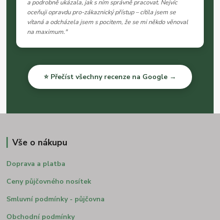
a podrobně ukázala, jak s ním správně pracovat. Nejvíc
oceňuji opravdu pro-zákaznický přístup – cítila jsem se
vítaná a odcházela jsem s pocitem, že se mi někdo věnoval
na maximum."
⭐ Přečíst všechny recenze na Google →
Vše o nákupu
Doprava a platba
Ceny půjčovného nosítek
Smluvní podmínky - půjčovna
Obchodní podmínky