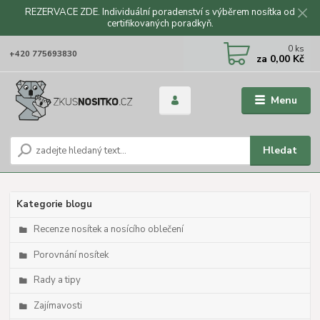
REZERVACE ZDE. Individuální poradenství s výběrem nosítka od
certifikovaných poradkyň.
CZK
0
ks
+420 775693830
za
0,00 Kč
Menu
Hledat
Kategorie blogu
Recenze nosítek a nosícího oblečení
Porovnání nosítek
Rady a tipy
Zajímavosti