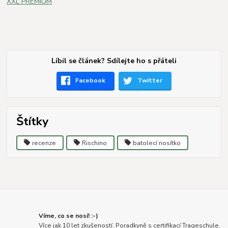
XXL PREMIUM
Líbil se článek? Sdílejte ho s přáteli
Facebook
Twitter
Štítky
recenze
Rischino
batolecí nosítko
Víme, co se nosí! :-)
Více jak 10 let zkušeností. Poradkyně s certifikací Trageschule.