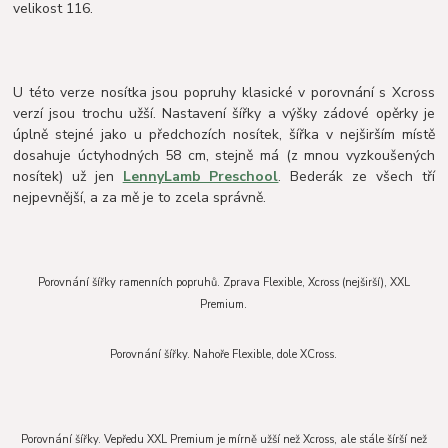
velikost 116.
U této verze nosítka jsou popruhy klasické v porovnání s Xcross
verzí jsou trochu užší. Nastavení šířky a výšky zádové opěrky je
úplně stejné jako u předchozích nosítek, šířka v nejširším místě
dosahuje úctyhodných 58 cm, stejně má (z mnou vyzkoušených
nosítek) už jen
LennyLamb Preschool
. Bederák ze všech tří
nejpevnější, a za mě je to zcela správně.
Porovnání šířky ramenních popruhů. Zprava Flexible, Xcross (nejširší), XXL
Premium.
Porovnání šířky. Nahoře Flexible, dole XCross.
Porovnání šířky. Vepředu XXL Premium je mírně užší než Xcross, ale stále šírší než