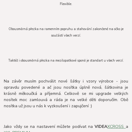
Flexible.
Obousměrná přezka na ramenním popruhu a stahování zakončené na očko je
součástí všech verzí.
Taktéž i obousměrná přezka na mezilopatkové sponě je standart u všech verzí.
Na závěr musím pochválit nové šátky i vzory výrobce - jsou
opravdu povedené a ač jsou nosítka úplně nová, šátkovina je
krásně měkoučká a příjemná. Celkově se mi upgrade velkých
nosítek moc zamlouvá a ráda je na velké děti doporučím. Obě
nosítka už jsou u nás k vyzkoušení i zapujčení :)
Jako vždy se na nastavení můžete podívat na
VIDEA
XCROSS
a