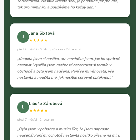
zorientovala. Nosítko krásně sedí, je pohodlné jak pro mě,
tak pro miminko, a používáme ho každý den."
Jana Sixtová
J
★★★★★
před 2 měsíci · Místní průvodce · 24 recenzí
„Koupila jsem si nosítko, ale nevěděla jsem, jak ho správně
nastavit. Využila jsem možnosti rezervovat si termín v
obchodě a byla jsem nadšená. Paní se mi věnovala, vše
nastavila a naučila mě, jak nosítko správně obléknout."
Libuše Zárubová
L
★★★★★
před 7 měsíci · 2 recenze
„Byla jsem v pobočce a musím říct, že jsem naprosto
nadšená! Paní mi ochotně nastavila nosítko přesně na míru