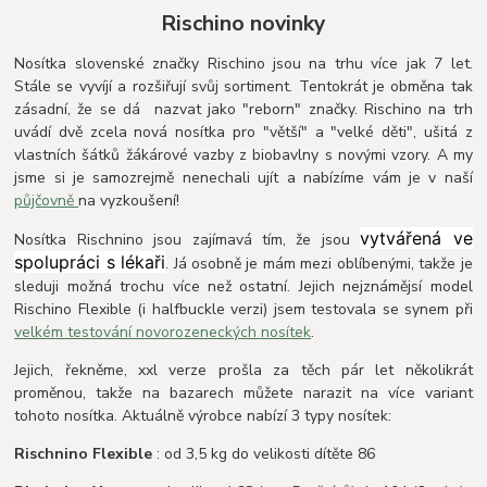
Rischino novinky
Nosítka slovenské značky Rischino jsou na trhu více jak 7 let.
Stále se vyvíjí a rozšiřují svůj sortiment. Tentokrát je obměna tak
zásadní, že se dá nazvat jako "reborn" značky. Rischino na trh
uvádí dvě zcela nová nosítka pro "větší" a "velké děti", ušitá z
vlastních šátků žákárové vazby z biobavlny s novými vzory. A my
jsme si je samozrejmě nenechali ujít a nabízíme vám je v naší
půjčovně
na vyzkoušení!
vytvářená ve
Nosítka Rischnino jsou zajímavá tím, že jsou
spolupráci s lékaři
. Já osobně je mám mezi oblíbenými, takže je
sleduji možná trochu více než ostatní. Jejich nejznámějsí model
Rischino Flexible (i halfbuckle verzi) jsem testovala se synem při
velkém testování novorozeneckých nosítek
.
Jejich, řekněme, xxl verze prošla za těch pár let několikrát
proměnou, takže na bazarech můžete narazit na více variant
tohoto nosítka. Aktuálně výrobce nabízí 3 typy nosítek:
Rischnino Flexible
: od 3,5 kg do velikosti dítěte 86