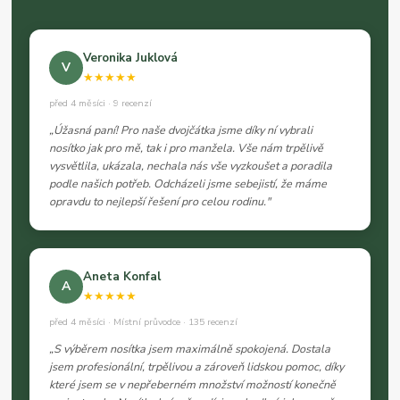
Veronika Juklová
V
★★★★★
před 4 měsíci · 9 recenzí
„Úžasná paní! Pro naše dvojčátka jsme díky ní vybrali
nosítko jak pro mě, tak i pro manžela. Vše nám trpělivě
vysvětlila, ukázala, nechala nás vše vyzkoušet a poradila
podle našich potřeb. Odcházeli jsme sebejistí, že máme
opravdu to nejlepší řešení pro celou rodinu."
Aneta Konfal
A
★★★★★
před 4 měsíci · Místní průvodce · 135 recenzí
„S výběrem nosítka jsem maximálně spokojená. Dostala
jsem profesionální, trpělivou a zároveň lidskou pomoc, díky
které jsem se v nepřeberném množství možností konečně