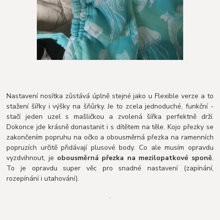
Nastavení nosítka zůstává úplně stejné jako u Flexible verze a to
stažení šířky i výšky na šňůrky. Je to zcela jednoduché, funkční -
stačí jeden uzel s mašličkou a zvolená šířka perfektně drží.
Dokonce jde krásně donastanit i s dítětem na těle. Kojo přezky se
zakončením popruhu na očko a obousměrná přezka na ramenních
popruzích určitě přidávají plusové body. Co ale musím opravdu
vyzdvihnout, je
obousměrná přezka na mezilopatkové sponě
.
To je opravdu super věc pro snadné nastavení (zapínání,
rozepínání i utahování).
.