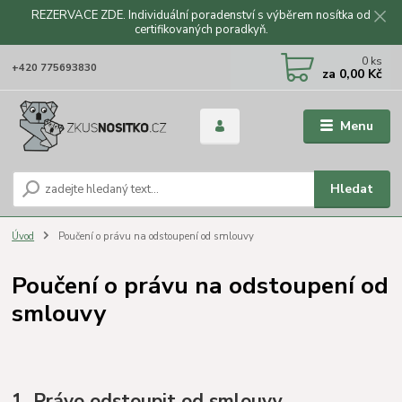
REZERVACE ZDE. Individuální poradenství s výběrem nosítka od
certifikovaných poradkyň.
CZK
0
ks
+420 775693830
za
0,00 Kč
Menu
Hledat
Úvod
Poučení o právu na odstoupení od smlouvy
Poučení o právu na odstoupení od
smlouvy
1. Právo odstoupit od smlouvy