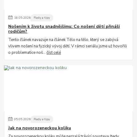
18
.
05
.
2026
Rady a tipy
Nošením k životu snadnějšímu: Co nošení dětí přináší
rodičům?
Tento článek navazuje na článek Tělo na tělo, který se zabývá
vlivem nošení na fyzický vývoj dětí. V rámci seriálu jsme už hovořili
o problematice noš...
číst celé
05
.
05
.
2026
Rady a tipy
Jak na novorozeneckou koliku
Za novorozeneckou koliku může nezralá trávící soustava (tedy