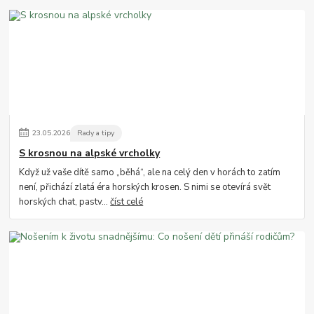
23
.
05
.
2026
Rady a tipy
S krosnou na alpské vrcholky
Když už vaše dítě samo „běhá“, ale na celý den v horách to zatím
není, přichází zlatá éra horských krosen. S nimi se otevírá svět
horských chat, pastv...
číst celé