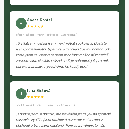
Aneta Konfal
A
★★★★★
před 4 měsíci · Místní průvodce · 135 recenzí
„S výběrem nosítka jsem maximálně spokojená. Dostala
jsem profesionální, trpělivou a zároveň lidskou pomoc, díky
které jsem se v nepřeberném množství možností konečně
zorientovala. Nosítko krásně sedí, je pohodlné jak pro mě,
tak pro miminko, a používáme ho každý den."
Jana Sixtová
J
★★★★★
před 2 měsíci · Místní průvodce · 24 recenzí
„Koupila jsem si nosítko, ale nevěděla jsem, jak ho správně
nastavit. Využila jsem možnosti rezervovat si termín v
obchodě a byla jsem nadšená. Paní se mi věnovala, vše