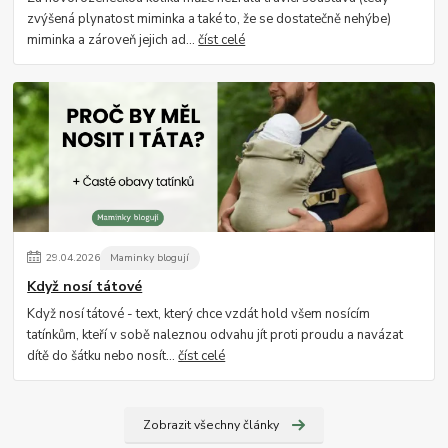
zvýšená plynatost miminka a také to, že se dostatečně nehýbe)
miminka a zároveň jejich ad...
číst celé
29
.
04
.
2026
Maminky blogují
Když nosí tátové
Když nosí tátové - text, který chce vzdát hold všem nosícím
tatínkům, kteří v sobě naleznou odvahu jít proti proudu a navázat
dítě do šátku nebo nosít...
číst celé
Zobrazit všechny články