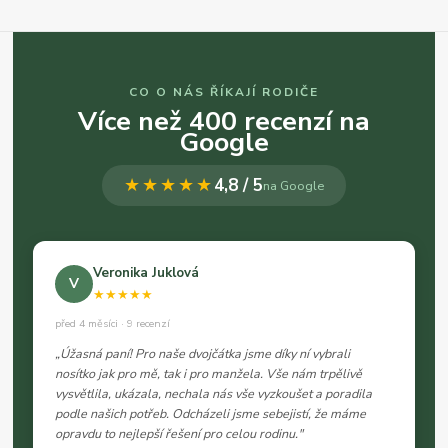
CO O NÁS ŘÍKAJÍ RODIČE
Více než 400 recenzí na
Google
★★★★★
4,8 / 5
na Google
Veronika Juklová
V
★★★★★
před 4 měsíci · 9 recenzí
„Úžasná paní! Pro naše dvojčátka jsme díky ní vybrali
nosítko jak pro mě, tak i pro manžela. Vše nám trpělivě
vysvětlila, ukázala, nechala nás vše vyzkoušet a poradila
podle našich potřeb. Odcházeli jsme sebejistí, že máme
opravdu to nejlepší řešení pro celou rodinu."