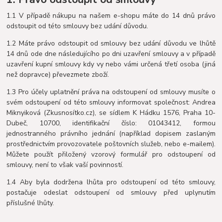
1.1 V případě nákupu na našem e-shopu máte do 14 dnů právo
odstoupit od této smlouvy bez udání důvodu.
1.2 Máte právo odstoupit od smlouvy bez udání důvodu ve lhůtě
14 dnů ode dne následujícího po dni uzavření smlouvy a v případě
uzavření kupní smlouvy kdy vy nebo vámi určená třetí osoba (jiná
než dopravce) převezmete zboží.
1.3 Pro účely uplatnění práva na odstoupení od smlouvy musíte o
svém odstoupení od této smlouvy informovat společnost: Andrea
Miknyiková (Zkusnosítko.cz), se sídlem K Hádku 1576, Praha 10-
Dubeč, 10700, identifikační číslo: 01043412, formou
jednostranného právního jednání (například dopisem zaslaným
prostřednictvím provozovatele poštovních služeb, nebo e-mailem).
Můžete použít přiložený vzorový formulář pro odstoupení od
smlouvy, není to však vaší povinností.
1.4 Aby byla dodržena lhůta pro odstoupení od této smlouvy,
postačuje odeslat odstoupení od smlouvy před uplynutím
příslušné lhůty.