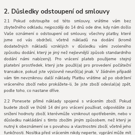
2. Důsledky odstoupení od smlouvy
2.1 Pokud odstoupíte od této smlouvy, vrátíme vám bez
zbytečného odkladu, nejpozději do 14 dnů ode dne, kdy nám došlo
Vaše oznámení o odstoupení od smlouvy, všechny platby, které
jsme od vás obdrželi, včetně nákladů na dodání (kromě
dodatečných nákladů vzniklých v důsledku vámi zvoleného
způsobu dodání, který je jiný než nejlevnější způsob standardního
dodání námi nabízený). Pro vrácení plateb použijeme stejný
platební prostředek, který jste použil(a) pro provedení počáteční
transakce, pokud jste výslovně neurčil(a) jinak. V žádném případě
vám tím nevzniknou další náklady. Platbu vrátíme až po obdržení
vráceného zboží nebo prokážete-li, že jste zboží odeslal(a) zpět,
podle toho, co nastane dříve.
2.2 Ponesete přímé náklady spojené s vrácením zboží. Pokud
budete zboží ve lhůtě 14 dní pro vrácení používat, odpovídáte za
snížení hodnoty zboží, kterévmůže vzniknout opotřebením, nebo v
důsledku nakládání s tímto zbožím jiným způsobem, než který je
nutný k obeznámení se s povahou a vlastnostmi zboží, včetně jeho
funkčnosti. Nosítka před vrácením nikdy neperte, vyprání může mít