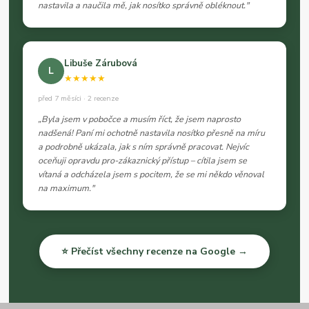
nastavila a naučila mě, jak nosítko správně obléknout."
Libuše Zárubová
L
★★★★★
před 7 měsíci · 2 recenze
„Byla jsem v pobočce a musím říct, že jsem naprosto
nadšená! Paní mi ochotně nastavila nosítko přesně na míru
a podrobně ukázala, jak s ním správně pracovat. Nejvíc
oceňuji opravdu pro-zákaznický přístup – cítila jsem se
vítaná a odcházela jsem s pocitem, že se mi někdo věnoval
na maximum."
⭐ Přečíst všechny recenze na Google →